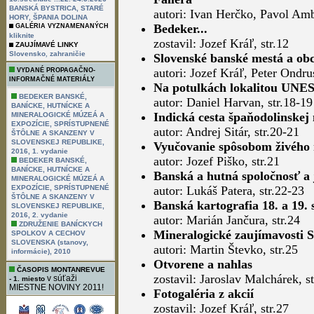
BANSKÁ BYSTRICA, STARÉ
autori: Ivan Herčko, Pavol Amb
HORY, ŠPANIA DOLINA
Bedeker...
GALÉRIA VYZNAMENANÝCH
kliknite
zostavil: Jozef Kráľ, str.12
ZAUJÍMAVÉ LINKY
,
Slovensko
zahraničie
Slovenské banské mestá a ob
autori: Jozef Kráľ, Peter Ondr
VYDANÉ PROPAGAČNO-
INFORMAČNÉ MATERIÁLY
Na potulkách lokalitou UNES
BEDEKER BANSKÉ,
autor: Daniel Harvan, str.18-19
BANÍCKE, HUTNÍCKE A
Indická cesta špaňodolinskej
MINERALOGICKÉ MÚZEÁ A
EXPOZÍCIE, SPRÍSTUPNENÉ
autor: Andrej Sitár, str.20-21
ŠTÔLNE A SKANZENY V
SLOVENSKEJ REPUBLIKE,
Vyučovanie spôsobom živého 
2016, 1. vydanie
autor: Jozef Piško, str.21
BEDEKER BANSKÉ,
BANÍCKE, HUTNÍCKE A
Banská a hutná spoločnosť a 
MINERALOGICKÉ MÚZEÁ A
EXPOZÍCIE, SPRÍSTUPNENÉ
autor: Lukáš Patera, str.22-23
ŠTÔLNE A SKANZENY V
Banská kartografia 18. a 19. 
SLOVENSKEJ REPUBLIKE,
2016, 2. vydanie
autor: Marián Jančura, str.24
ZDRUŽENIE BANÍCKYCH
Mineralogické zaujímavosti 
SPOLKOV A CECHOV
SLOVENSKA (stanovy,
autori: Martin Števko, str.25
informácie), 2010
Otvorene a nahlas
ČASOPIS MONTANREVUE
zostavil: Jaroslav Malchárek, st
v súťaži
- 1. miesto
MIESTNE NOVINY 2011!
Fotogaléria z akcií
zostavil: Jozef Kráľ, str.27