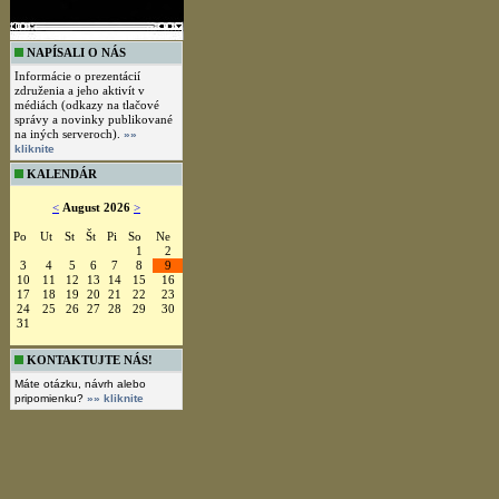
NAPÍSALI O NÁS
Informácie o prezentácií
združenia a jeho aktivít v
médiách (odkazy na tlačové
správy a novinky publikované
na iných serveroch).
»»
kliknite
KALENDÁR
<
August 2026
>
Po
Ut
St
Št
Pi
So
Ne
1
2
3
4
5
6
7
8
9
10
11
12
13
14
15
16
17
18
19
20
21
22
23
24
25
26
27
28
29
30
31
KONTAKTUJTE NÁS!
Máte otázku, návrh alebo
pripomienku?
»» kliknite