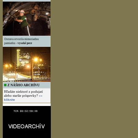
Ostrava otvorila mimoriadnu
pamiatku -
vysoké pece
Z NÁŠHO ARCHÍVU
Hľadáte niektoré z podujatí
alebo staršie príspevky?
»»
kliknite