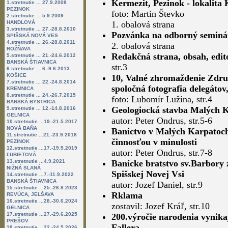
Kermezit, Pezinok - lokalita
1.stretnutie ... 27.9.2008
PEZINOK
foto: Martin Števko
2.stretnutie ... 5.9.2009
HANDLOVÁ
1. obalová strana
3.stretnutie ... 27.-28.8.2010
Pozvánka na odborný seminá
SPIŠSKÁ NOVÁ VES
4.stretnutie ... 26.-28.8.2011
2. obalová strana
ROŽŇAVA
Redakčná strana, obsah, edit
5.stretnutie ... 21.-24.6.2012
BANSKÁ ŠTIAVNICA
str.3
6.stretnutie ... 6.-9.6.2013
KOŠICE
10, Valné zhromaždenie Zdru
7.stretnutie ... 22.-24.8.2014
spoločná fotografia delegátov
KREMNICA
8.stretnutie ... 24.-26.7.2015
foto: Lubomír Lužina, str.4
BANSKÁ BYSTRICA
Geologiocká stavba Malých 
9.stretnutie ... 12.-14.8.2016
GELNICA
autor: Peter Ondrus, str.5-6
10.stretnutie ...19.-21.5.2017
NOVÁ BAŇA
Baníctvo v Malých Karpatoch
11.stretnutie ...21.-23.9.2018
činnosťou v minulosti
PEZINOK
12.stretnutie ...17.-19.5.2019
autor: Peter Ondrus, str.7-8
ĽUBIETOVÁ
13.stretnutie ...4.9.2021
Banícke bratstvo sv.Barbory 
NIŽNÁ SLANÁ
Spišskej Novej Vsi
14.stretnutie ...7.-11.9.2022
BANSKÁ ŠTIAVNICA
autor: Jozef Daniel, str.9
15.stretnutie ...25.-26.8.2023
Rklama
REVÚCA, JELŠAVA
16.stretnutie ...28.-30.6.2024
zostavil: Jozef Kráľ, str.10
GELNICA
17.stretnutie ...27.-29.6.2025
200.výročie narodenia vynik
PREŠOV
Fallera
18.stretnutie ...22.-24.5.2026