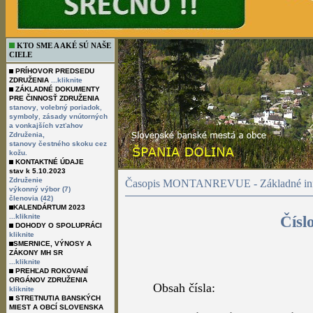
KTO SME A AKÉ SÚ NAŠE
CIELE
PRÍHOVOR PREDSEDU
ZDRUŽENIA
...kliknite
ZÁKLADNÉ DOKUMENTY
PRE ČINNOSŤ ZDRUŽENIA
,
,
stanovy
volebný poriadok
,
symboly
zásady vnútorných
a vonkajších vzťahov
Združenia,
stanovy čestného skoku cez
kožu.
KONTAKTNÉ ÚDAJE
stav k 5.10.2023
Združenie
Časopis MONTANREVUE - Základné inf
výkonný výbor (7)
členovia (42)
KALENDÁRTUM 2023
...kliknite
Čísl
DOHODY O SPOLUPRÁCI
kliknite
SMERNICE, VÝNOSY A
ZÁKONY MH SR
...kliknite
PREHĽAD ROKOVANÍ
ORGÁNOV ZDRUŽENIA
Obsah čísla:
kliknite
STRETNUTIA BANSKÝCH
MIEST A OBCÍ SLOVENSKA