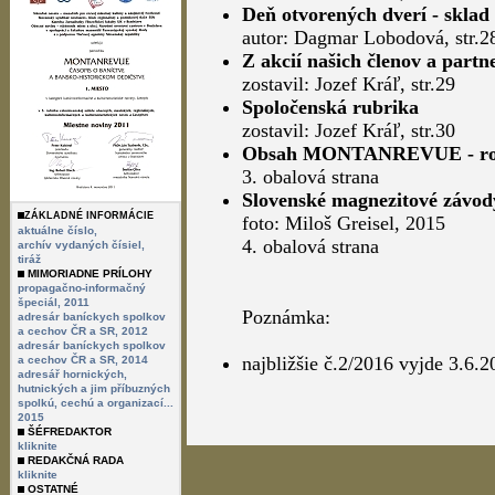
Deň otvorených dverí - sklad
autor: Dagmar Lobodová, str.2
Z akcií našich členov a partn
zostavil: Jozef Kráľ, str.29
Spoločenská rubrika
zostavil: Jozef Kráľ, str.30
Obsah MONTANREVUE - ročn
3. obalová strana
Slovenské magnezitové závody
ZÁKLADNÉ INFORMÁCIE
foto: Miloš Greisel, 2015
aktuálne číslo,
4. obalová strana
archív vydaných čísiel,
tiráž
MIMORIADNE PRÍLOHY
propagačno-informačný
špeciál, 2011
Poznámka:
adresár baníckych spolkov
a cechov ČR a SR, 2012
adresár baníckych spolkov
najbližšie č.2/2016 vyjde 3.6.2
a cechov ČR a SR, 2014
adresář hornických,
hutnických a jim příbuzných
spolkú, cechú a organizací...
2015
ŠÉFREDAKTOR
kliknite
REDAKČNÁ RADA
kliknite
OSTATNÉ