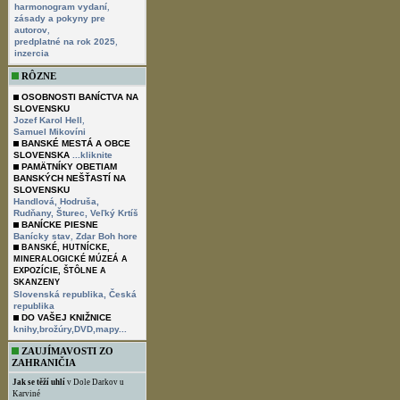
,
harmonogram vydaní
zásady a pokyny pre
,
autorov
,
predplatné na rok 2025
inzercia
RÔZNE
OSOBNOSTI BANÍCTVA NA
SLOVENSKU
,
Jozef Karol Hell
Samuel Mikovíni
BANSKÉ MESTÁ A OBCE
SLOVENSKA
...kliknite
PAMÄTNÍKY OBETIAM
BANSKÝCH NEŠŤASTÍ NA
SLOVENSKU
Handlová,
Hodruša,
Rudňany,
Šturec,
Veľký Krtíš
BANÍCKE PIESNE
,
Banícky stav
Zdar Boh hore
BANSKÉ, HUTNÍCKE,
MINERALOGICKÉ MÚZEÁ A
EXPOZÍCIE, ŠTÔLNE A
SKANZENY
Slovenská republika,
Česká
republika
DO VAŠEJ KNIŽNICE
knihy,brožúry,DVD,mapy...
ZAUJÍMAVOSTI ZO
ZAHRANIČIA
Jak se těží uhlí
v Dole Darkov u
Karviné