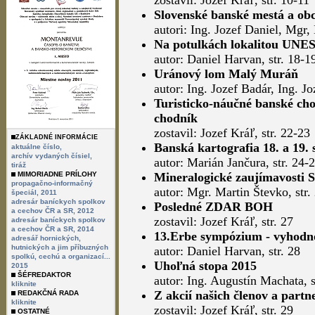
zostavil: Jozef Kráľ, str. 10-11
Slovenské banské mestá a ob
autori: Ing. Jozef Daniel, Mgr,
Na potulkách lokalitou UNES
autor: Daniel Harvan, str. 18-1
Uránový lom Malý Muráň
autor: Ing. Jozef Badár, Ing. Jo
Turisticko-náučné banské ch
chodník
zostavil: Jozef Kráľ, str. 22-23
ZÁKLADNÉ INFORMÁCIE
Banská kartografia 18. a 19. s
aktuálne číslo,
archív vydaných čísiel,
autor: Marián Jančura, str. 24-
tiráž
MIMORIADNE PRÍLOHY
Mineralogické zaujímavosti 
propagačno-informačný
autor: Mgr. Martin Števko, str.
špeciál, 2011
adresár baníckych spolkov
Posledné ZDAR BOH
a cechov ČR a SR, 2012
zostavil: Jozef Kráľ, str. 27
adresár baníckych spolkov
a cechov ČR a SR, 2014
13.Erbe sympózium - vyhodn
adresář hornických,
hutnických a jim příbuzných
autor: Daniel Harvan, str. 28
spolkú, cechú a organizací...
Uhoľná stopa 2015
2015
ŠÉFREDAKTOR
autor: Ing. Augustín Machata, s
kliknite
Z akcií našich členov a partn
REDAKČNÁ RADA
kliknite
zostavil: Jozef Kráľ, str. 29
OSTATNÉ