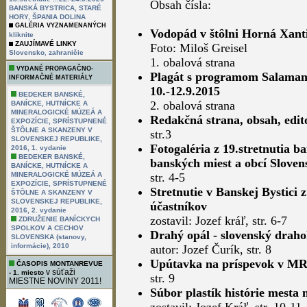
Obsah čísla:
BANSKÁ BYSTRICA, STARÉ
HORY, ŠPANIA DOLINA
GALÉRIA VYZNAMENANÝCH
Vodopád v štôlni Horná Xant
kliknite
ZAUJÍMAVÉ LINKY
Foto: Miloš Greisel
,
Slovensko
zahraničie
1. obalová strana
VYDANÉ PROPAGAČNO-
Plagát s programom Salamand
INFORMAČNÉ MATERIÁLY
10.-12.9.2015
BEDEKER BANSKÉ,
2. obalová strana
BANÍCKE, HUTNÍCKE A
MINERALOGICKÉ MÚZEÁ A
Redakčná strana, obsah, edit
EXPOZÍCIE, SPRÍSTUPNENÉ
ŠTÔLNE A SKANZENY V
str.3
SLOVENSKEJ REPUBLIKE,
Fotogaléria z 19.stretnutia b
2016, 1. vydanie
BEDEKER BANSKÉ,
banských miest a obcí Sloven
BANÍCKE, HUTNÍCKE A
MINERALOGICKÉ MÚZEÁ A
str. 4-5
EXPOZÍCIE, SPRÍSTUPNENÉ
Stretnutie v Banskej Bystici
ŠTÔLNE A SKANZENY V
SLOVENSKEJ REPUBLIKE,
účastníkov
2016, 2. vydanie
zostavil: Jozef kráľ, str. 6-7
ZDRUŽENIE BANÍCKYCH
SPOLKOV A CECHOV
Drahý opál - slovenský draho
SLOVENSKA (stanovy,
informácie), 2010
autor: Jozef Čurík, str. 8
Upútavka na príspevok v MR
ČASOPIS MONTANREVUE
v súťaži
- 1. miesto
str. 9
MIESTNE NOVINY 2011!
Súbor plastík histórie mesta