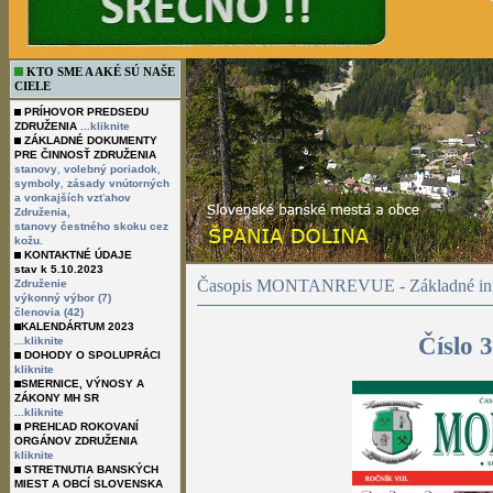
KTO SME A AKÉ SÚ NAŠE
CIELE
PRÍHOVOR PREDSEDU
ZDRUŽENIA
...kliknite
ZÁKLADNÉ DOKUMENTY
PRE ČINNOSŤ ZDRUŽENIA
,
,
stanovy
volebný poriadok
,
symboly
zásady vnútorných
a vonkajších vzťahov
Združenia,
stanovy čestného skoku cez
kožu.
KONTAKTNÉ ÚDAJE
stav k 5.10.2023
Časopis MONTANREVUE - Základné inf
Združenie
výkonný výbor (7)
členovia (42)
KALENDÁRTUM 2023
Číslo 
...kliknite
DOHODY O SPOLUPRÁCI
kliknite
SMERNICE, VÝNOSY A
ZÁKONY MH SR
...kliknite
PREHĽAD ROKOVANÍ
ORGÁNOV ZDRUŽENIA
kliknite
STRETNUTIA BANSKÝCH
MIEST A OBCÍ SLOVENSKA