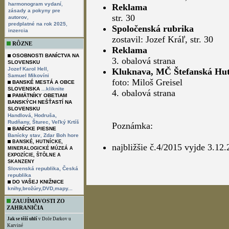
,
harmonogram vydaní
Reklama
zásady a pokyny pre
str. 30
,
autorov
,
predplatné na rok 2025
Spoločenská rubrika
inzercia
zostavil: Jozef Kráľ, str. 30
RÔZNE
Reklama
OSOBNOSTI BANÍCTVA NA
3. obalová strana
SLOVENSKU
,
Jozef Karol Hell
Kluknava, MČ Štefanská Hu
Samuel Mikovíni
foto: Miloš Greisel
BANSKÉ MESTÁ A OBCE
SLOVENSKA
...kliknite
4. obalová strana
PAMÄTNÍKY OBETIAM
BANSKÝCH NEŠŤASTÍ NA
SLOVENSKU
Handlová,
Hodruša,
Rudňany,
Šturec,
Veľký Krtíš
Poznámka:
BANÍCKE PIESNE
,
Banícky stav
Zdar Boh hore
BANSKÉ, HUTNÍCKE,
najbližšie č.4/2015 vyjde 3.12
MINERALOGICKÉ MÚZEÁ A
EXPOZÍCIE, ŠTÔLNE A
SKANZENY
Slovenská republika,
Česká
republika
DO VAŠEJ KNIŽNICE
knihy,brožúry,DVD,mapy...
ZAUJÍMAVOSTI ZO
ZAHRANIČIA
Jak se těží uhlí
v Dole Darkov u
Karviné