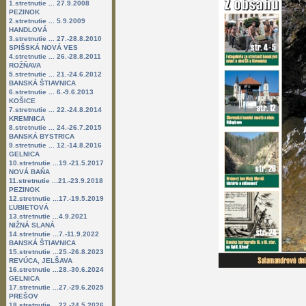
1.stretnutie ... 27.9.2008
PEZINOK
2.stretnutie ... 5.9.2009
HANDLOVÁ
3.stretnutie ... 27.-28.8.2010
SPIŠSKÁ NOVÁ VES
4.stretnutie ... 26.-28.8.2011
ROŽŇAVA
5.stretnutie ... 21.-24.6.2012
BANSKÁ ŠTIAVNICA
6.stretnutie ... 6.-9.6.2013
KOŠICE
7.stretnutie ... 22.-24.8.2014
KREMNICA
8.stretnutie ... 24.-26.7.2015
BANSKÁ BYSTRICA
9.stretnutie ... 12.-14.8.2016
GELNICA
10.stretnutie ...19.-21.5.2017
NOVÁ BAŇA
11.stretnutie ...21.-23.9.2018
PEZINOK
12.stretnutie ...17.-19.5.2019
ĽUBIETOVÁ
13.stretnutie ...4.9.2021
NIŽNÁ SLANÁ
14.stretnutie ...7.-11.9.2022
BANSKÁ ŠTIAVNICA
15.stretnutie ...25.-26.8.2023
REVÚCA, JELŠAVA
16.stretnutie ...28.-30.6.2024
GELNICA
17.stretnutie ...27.-29.6.2025
PREŠOV
18.stretnutie ...22.-24.5.2026