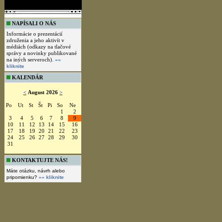
NAPÍSALI O NÁS
Informácie o prezentácií
združenia a jeho aktivít v
médiách (odkazy na tlačové
správy a novinky publikované
na iných serveroch).
»»
kliknite
KALENDÁR
<
August 2026
>
Po
Ut
St
Št
Pi
So
Ne
1
2
3
4
5
6
7
8
9
10
11
12
13
14
15
16
17
18
19
20
21
22
23
24
25
26
27
28
29
30
31
KONTAKTUJTE NÁS!
Máte otázku, návrh alebo
pripomienku?
»» kliknite