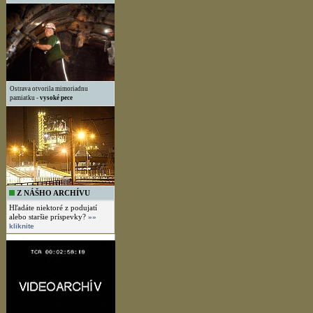
Ostrava otvorila mimoriadnu
pamiatku -
vysoké pece
Z NÁŠHO ARCHÍVU
Hľadáte niektoré z podujatí
alebo staršie príspevky?
»»
kliknite