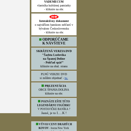
Vyšlo MONTANREVUE
č.1/2026! Distribúciu
zabezpečuje naša centrála v
Banskej Štiavnici!
Oficiálne výsledky 2.ročníka
fotografickej súťaže
MONTÁNNA
FOTOGRAFIA 2021
kliknite TU.
VADEMECUM
vlastníka kultúrnej pamiatky
- kliknite na obr.
Interaktívny dokument
o najväčšom banskom nešťastí v
bývalom Československu
- kliknite na obr.