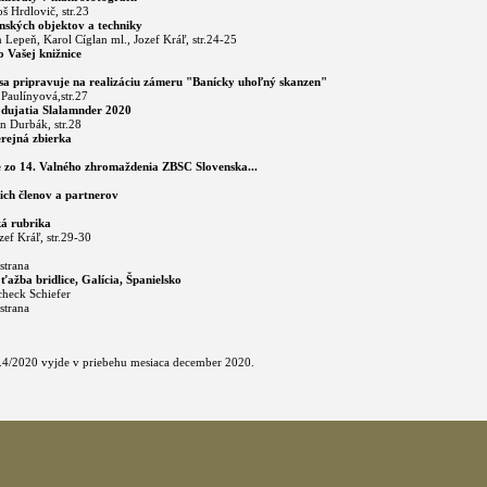
š Hrdlovič, str.23
ských objektov a techniky
n Lepeň, Karol Cíglan ml., Jozef Kráľ, str.24-25
 Vašej knižnice
a pripravuje na realizáciu zámeru "Banícky uhoľný skanzen"
 Paulínyová,str.27
dujatia Slalamnder 2020
n Durbák, str.28
rejná zbierka
 zo 14. Valného zhromaždenia ZBSC Slovenska...
šich členov a partnerov
á rubrika
ozef Kráľ, str.29-30
strana
ažba bridlice, Galícia, Španielsko
check Schiefer
strana
 č.4/2020 vyjde v priebehu mesiaca december 2020.