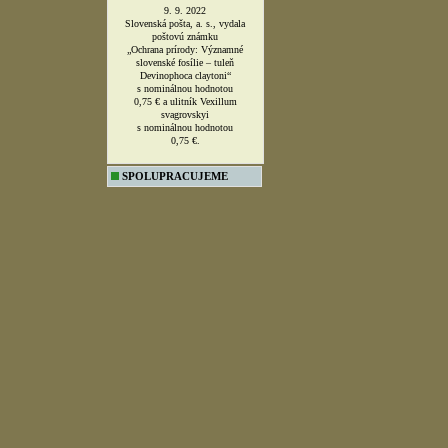
vyhlásená za
najkrajšiu slovenskú
poštovú známku roka 2011 ?
11. 10. 2013
Slovenská pošta, a. s., vydala
poštovú známku
„Ochrana prírody: Slovenské
minerály – Žezlový kremeň zo
Šobova“ s nominálnou hodnotou
0,60 € a "Drahý opál z Dubníka“ s
nominálnou hodnotou
0,60 €.
12. 10. 2018
Slovenská pošta, a. s., vydala
poštovú známku
„Ochrana prírody: Slovenské
minerály – libethenit“ s nominálnou
hodnotou 1,65 € a euchroit s
nominálnou hodnotou
1,65 €.
9. 9. 2022
Slovenská pošta, a. s., vydala
poštovú známku
„Ochrana prírody: Významné
slovenské fosílie – tuleň
Devinophoca claytoni“
s nominálnou hodnotou
0,75 € a ulitník Vexillum
svagrovskyi
s nominálnou hodnotou