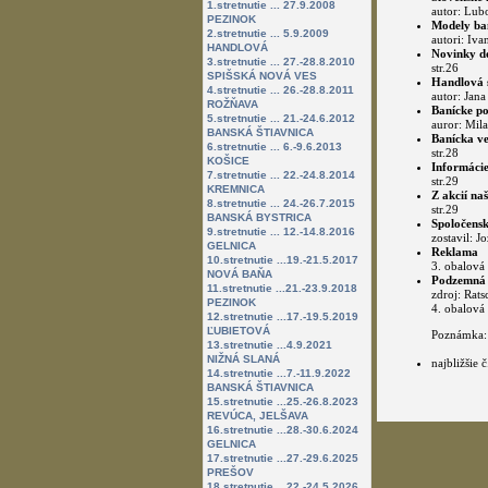
1.stretnutie ... 27.9.2008
autor: Lubo
PEZINOK
Modely ban
2.stretnutie ... 5.9.2009
autori: Iva
HANDLOVÁ
Novinky do
3.stretnutie ... 27.-28.8.2010
str.26
SPIŠSKÁ NOVÁ VES
Handlová s
4.stretnutie ... 26.-28.8.2011
autor: Jana
ROŽŇAVA
Banícke po
5.stretnutie ... 21.-24.6.2012
auror: Mila
BANSKÁ ŠTIAVNICA
Banícka ve
6.stretnutie ... 6.-9.6.2013
str.28
KOŠICE
Informácie
7.stretnutie ... 22.-24.8.2014
str.29
KREMNICA
Z akcií na
8.stretnutie ... 24.-26.7.2015
str.29
BANSKÁ BYSTRICA
Spoločensk
9.stretnutie ... 12.-14.8.2016
zostavil: J
GELNICA
Reklama
10.stretnutie ...19.-21.5.2017
3. obalová 
NOVÁ BAŇA
Podzemná ť
11.stretnutie ...21.-23.9.2018
zdroj: Rats
PEZINOK
4. obalová 
12.stretnutie ...17.-19.5.2019
ĽUBIETOVÁ
Poznámka:
13.stretnutie ...4.9.2021
NIŽNÁ SLANÁ
najbližšie
14.stretnutie ...7.-11.9.2022
BANSKÁ ŠTIAVNICA
15.stretnutie ...25.-26.8.2023
REVÚCA, JELŠAVA
16.stretnutie ...28.-30.6.2024
GELNICA
17.stretnutie ...27.-29.6.2025
PREŠOV
18.stretnutie ...22.-24.5.2026