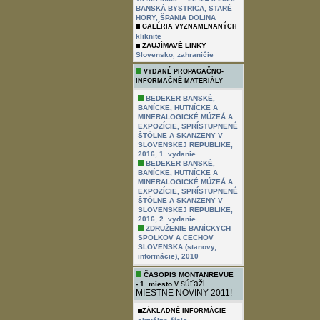
BANSKÁ BYSTRICA, STARÉ
HORY, ŠPANIA DOLINA
GALÉRIA VYZNAMENANÝCH
kliknite
ZAUJÍMAVÉ LINKY
,
Slovensko
zahraničie
VYDANÉ PROPAGAČNO-
INFORMAČNÉ MATERIÁLY
BEDEKER BANSKÉ,
BANÍCKE, HUTNÍCKE A
MINERALOGICKÉ MÚZEÁ A
EXPOZÍCIE, SPRÍSTUPNENÉ
ŠTÔLNE A SKANZENY V
SLOVENSKEJ REPUBLIKE,
2016, 1. vydanie
BEDEKER BANSKÉ,
BANÍCKE, HUTNÍCKE A
MINERALOGICKÉ MÚZEÁ A
EXPOZÍCIE, SPRÍSTUPNENÉ
ŠTÔLNE A SKANZENY V
SLOVENSKEJ REPUBLIKE,
2016, 2. vydanie
ZDRUŽENIE BANÍCKYCH
SPOLKOV A CECHOV
SLOVENSKA (stanovy,
informácie), 2010
ČASOPIS MONTANREVUE
v súťaži
- 1. miesto
MIESTNE NOVINY 2011!
ZÁKLADNÉ INFORMÁCIE