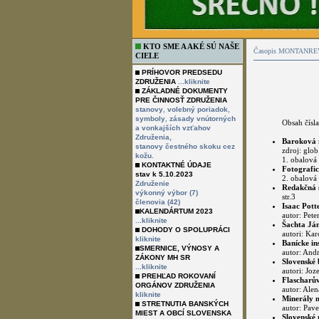
KTO SME A AKÉ SÚ NAŠE
Časopis MONTANREVU
CIELE
PRÍHOVOR PREDSEDU
ZDRUŽENIA
...kliknite
ZÁKLADNÉ DOKUMENTY
PRE ČINNOSŤ ZDRUŽENIA
,
,
stanovy
volebný poriadok
,
symboly
zásady vnútorných
Obsah čísla
a vonkajších vzťahov
Združenia,
Baroková m
stanovy čestného skoku cez
zdroj: glo
kožu.
1. obalová 
KONTAKTNÉ ÚDAJE
Fotograf
stav k 5.10.2023
2. obalová 
Združenie
Redakčná s
výkonný výbor (7)
str.3
členovia (42)
Isaac Pott
KALENDÁRTUM 2023
autor: Pete
...kliknite
Šachta Ján
DOHODY O SPOLUPRÁCI
autori: Karo
kliknite
Banícke ins
SMERNICE, VÝNOSY A
autor: Andre
ZÁKONY MH SR
Slovenské 
...kliknite
autori: Joz
PREHĽAD ROKOVANÍ
Flascharův 
ORGÁNOV ZDRUŽENIA
autor: Ale
kliknite
Minerály n
STRETNUTIA BANSKÝCH
autor: Pave
MIEST A OBCÍ SLOVENSKA
Slovenské 