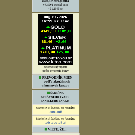
ODPORÚČAME
K NÁVŠTEVE
SKRÁTENÁ VERZIA DVD
"Šachta Ludovika
na Španej Doline
- Pohľad späť"
kliknite na obal. stranu
PLNÚ VERZIU DVD
si môžete objednať -
tu.
PREZENTÁCIA
OBCE ŠPANIA DOLINA
kliknite na obr.
POZNÁTE EŠTE TÚTO
LEGENDÁRNU FIGÚRKU
V POSTAVIČKE BANÍKA ?
Jasné, je to I.....K !
VÝVOJ CENY DRAHÝCH
KOVOV
- burza New York
zlato, striebro, platina
v USD/1 trojská unca
= 31,1045 gr.