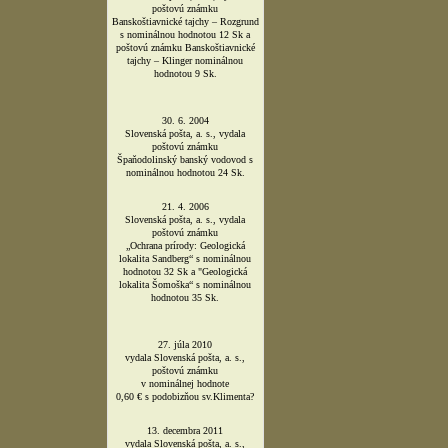
Sdružení hornických a
hutnických spolků ČR
?
27.9.2008
na 1.stretnutí banských
miest a obcí Slovenska v Pezinku,
bol Združeniu udelený
ČESKÝ PERMON
?
»»
viac
POŠTOVÉ ZNÁMKY
VYDANÉ SLOVENSKOU
POŠTOU, A.S.
V ROKOCH 1999-2022
S TÉMATIKOU BANÍCTVA,
GEOLÓGIE A MINERALÓGIE
21. 1. 1999
Slovenská pošta, a. s., vydala
poštovú známku
v emisnom rade Technické pamiatky
- Vodnostĺpcový stroj J.K.Hella s
nominálnou hodnotou 7 Sk.
15. 7. 2003
Slovenská pošta, a. s., vydala
poštovú známku
Banskoštiavnické tajchy – Rozgrund
s nominálnou hodnotou 12 Sk a
poštovú známku Banskoštiavnické
tajchy – Klinger nominálnou
hodnotou 9 Sk.
30. 6. 2004