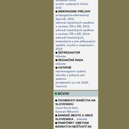
aktuálne číslo,
archív vydaných čísiel,
tiráž
MIMORIADNE PRÍLOHY
propagačno-informačný
špeciál, 2011
adresár baníckych spolkov
a cechov ČR a SR, 2012
adresár baníckych spolkov
a cechov ČR a SR, 2014
adresář hornických,
hutnických a jim příbuzných
spolkú, cechú a organizací...
2015
ŠÉFREDAKTOR
kliknite
REDAKČNÁ RADA
kliknite
OSTATNÉ
,
harmonogram vydaní
zásady a pokyny pre
,
autorov
,
predplatné na rok 2025
inzercia
RÔZNE
OSOBNOSTI BANÍCTVA NA
SLOVENSKU
,
Jozef Karol Hell
Samuel Mikovíni
BANSKÉ MESTÁ A OBCE
SLOVENSKA
...kliknite
PAMÄTNÍKY OBETIAM
BANSKÝCH NEŠŤASTÍ NA