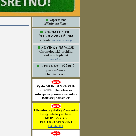
Nájdete nás
kliknite na ikonu
SEKCIA LEN PRE
ČLENOV ZDRUŽENIA
kliknite
»»
pre prístup
NOVINKY NA WEBE
Chronologický prehľad
zmien a doplnení
»»
viac
FOTO NA 31.TÝŽDEŇ
pre zväčšenie
kliknite na obr.