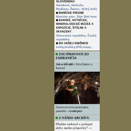
SLOVENSKU
Handlová,
Hodruša,
Rudňany,
Šturec,
Veľký Krtíš
BANÍCKE PIESNE
,
Banícky stav
Zdar Boh hore
BANSKÉ, HUTNÍCKE,
MINERALOGICKÉ MÚZEÁ A
EXPOZÍCIE, ŠTÔLNE A
SKANZENY
Slovenská republika,
Česká
republika
DO VAŠEJ KNIŽNICE
knihy,brožúry,DVD,mapy...
ZAUJÍMAVOSTI ZO
ZAHRANIČIA
Jak se těží uhlí
v Dole Darkov u
Karviné
Ostrava otvorila mimoriadnu
pamiatku -
vysoké pece
Z NÁŠHO ARCHÍVU
Hľadáte niektoré z podujatí
alebo staršie príspevky?
»»