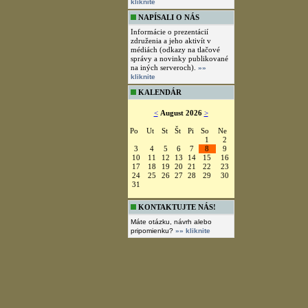
kliknite
NAPÍSALI O NÁS
Informácie o prezentácií
združenia a jeho aktivít v
médiách (odkazy na tlačové
správy a novinky publikované
na iných serveroch).
»»
kliknite
KALENDÁR
<
August 2026
>
Po
Ut
St
Št
Pi
So
Ne
1
2
3
4
5
6
7
8
9
10
11
12
13
14
15
16
17
18
19
20
21
22
23
24
25
26
27
28
29
30
31
KONTAKTUJTE NÁS!
Máte otázku, návrh alebo
pripomienku?
»» kliknite