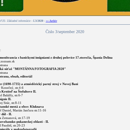
E- Základné informácie -
č.3/2020
-
»» Archiv
Číslo 3/september 2020
:
onštrancia s baníckymi insígniami z druhej polovice 17.storočia, Špania Dolina
b.zoznam.sk
strana
ická súťaž "MONTÁNNA FOTOGRAFIA 2020"
strana
trana, obsah, editoriál
er (1690-1735) a atmósférický parný stroj v Novej Bani
r Konečný, str.4-6
 Krstiteľ na Štefultove II.
l Balážfy, str.6-7
ígnie II.
j Sitár, str.8-11
banské mestá a obce: Kluknava
ef Daniel, Marián Jančura str.11-16
důl - II.
na Zemanová, str.17-19
ovobansko-pukaneckej oblasti - II.
l Pauditš, str.20-23
mierály v makrofotografii