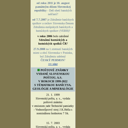
automatický update
počas otvorenia burzy
PREVODNÍK MIEN
- podľa aktuálnych
výmenných kurzov
ŠABLÓNA
SPRÁVNEHO TVARU
BANÍCKEHO ZNAKU !
Stiahnite si šablónu vo formáte:
.eps
.pdf
Stiahnite si šablónu vo formáte:
.cdr
.eps
.gif
.tif
VIETE, ŽE...
od roku 2011 je 10. august
pamätným dňom Slovenskej
republiky
- Deň obetí banských
nešťastí?
od 7.7.2007
je Združenie baníckych
spolkov a cechov Slovenska členom
Združenia európskych baníckych a
hutníckych spolkov (VEBH)?
v roku 2006
bolo založené