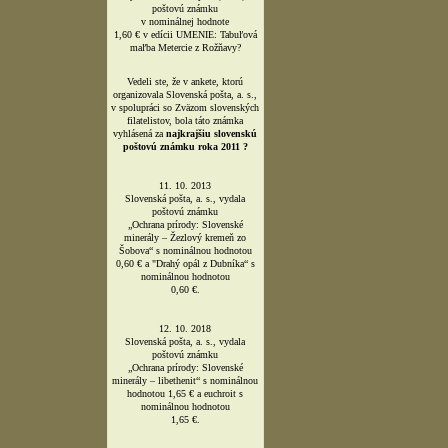
Slovenská pošta, a. s., vydala
poštovú známku
Špaňodolinský banský vodovod s
nominálnou hodnotou 24 Sk.
21. 4. 2006
Slovenská pošta, a. s., vydala
poštovú známku
„Ochrana prírody: Geologická
lokalita Sandberg“ s nominálnou
hodnotou 32 Sk a "Geologická
lokalita Šomoška“ s nominálnou
hodnotou 35 Sk.
27. júla 2010
vydala Slovenská pošta, a. s.,
poštovú známku
v nominálnej hodnote
0,60 € s podobizňou sv.Klimenta?
13. decembra 2011
vydala Slovenská pošta, a. s.,
poštovú známku
v nominálnej hodnote
1,60 € v edícii UMENIE: Tabuľová
maľba Metercie z Rožňavy?
Vedeli ste, že v ankete, ktorú
organizovala Slovenská pošta, a. s.,
v spolupráci so Zväzom slovenských
filatelistov, bola táto známka