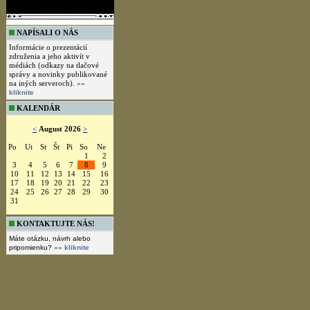
NAPÍSALI O NÁS
Informácie o prezentácií
združenia a jeho aktivít v
médiách (odkazy na tlačové
správy a novinky publikované
na iných serveroch).
»»
kliknite
KALENDÁR
<
August 2026
>
Po
Ut
St
Št
Pi
So
Ne
1
2
3
4
5
6
7
8
9
10
11
12
13
14
15
16
17
18
19
20
21
22
23
24
25
26
27
28
29
30
31
KONTAKTUJTE NÁS!
Máte otázku, návrh alebo
pripomienku?
»» kliknite