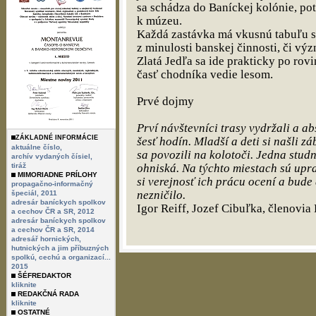
sa schádza do Baníckej kolónie, po
k múzeu.
Každá zastávka má vkusnú tabuľu s
z minulosti banskej činnosti, či vý
Zlatá Jedľa sa ide prakticky po rovi
časť chodníka vedie lesom.
Prvé dojmy
Prví návštevníci trasy vydržali a 
ZÁKLADNÉ INFORMÁCIE
šesť hodín. Mladší a deti si našli 
aktuálne číslo,
sa povozili na kolotoči. Jedna stud
archív vydaných čísiel,
tiráž
ohniská. Na týchto miestach sú upra
MIMORIADNE PRÍLOHY
si verejnosť ich prácu ocení a bud
propagačno-informačný
nezničilo.
špeciál, 2011
adresár baníckych spolkov
Igor Reiff, Jozef Cibuľka, členovia
a cechov ČR a SR, 2012
adresár baníckych spolkov
a cechov ČR a SR, 2014
adresář hornických,
hutnických a jim příbuzných
spolkú, cechú a organizací...
2015
ŠÉFREDAKTOR
kliknite
REDAKČNÁ RADA
kliknite
OSTATNÉ