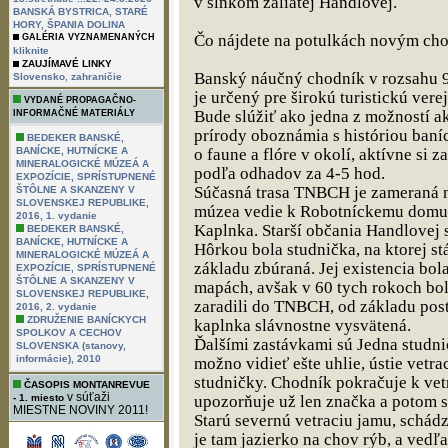
v slnkom zaliatej Handlovej.
BANSKÁ BYSTRICA, STARÉ
HORY, ŠPANIA DOLINA
Čo nájdete na potulkách novým ch
GALÉRIA VYZNAMENANÝCH
kliknite
ZAUJÍMAVÉ LINKY
Banský náučný chodník v rozsahu 9
,
Slovensko
zahraničie
je určený pre širokú turistickú vere
VYDANÉ PROPAGAČNO-
Bude slúžiť ako jedna z možností ak
INFORMAČNÉ MATERIÁLY
prírody oboznámia s históriou baníc
BEDEKER BANSKÉ,
BANÍCKE, HUTNÍCKE A
o faune a flóre v okolí, aktívne si 
MINERALOGICKÉ MÚZEÁ A
podľa odhadov za 4-5 hod.
EXPOZÍCIE, SPRÍSTUPNENÉ
Súčasná trasa TNBCH je zameraná n
ŠTÔLNE A SKANZENY V
SLOVENSKEJ REPUBLIKE,
múzea vedie k Robotníckemu domu,
2016, 1. vydanie
Kaplnka. Starší občania Handlovej s
BEDEKER BANSKÉ,
BANÍCKE, HUTNÍCKE A
Hôrkou bola studnička, na ktorej st
MINERALOGICKÉ MÚZEÁ A
základu zbúraná. Jej existencia bol
EXPOZÍCIE, SPRÍSTUPNENÉ
ŠTÔLNE A SKANZENY V
mapách, avšak v 60 tych rokoch bo
SLOVENSKEJ REPUBLIKE,
zaradili do TNBCH, od základu posta
2016, 2. vydanie
ZDRUŽENIE BANÍCKYCH
kaplnka slávnostne vysvätená.
SPOLKOV A CECHOV
Ďalšími zastávkami sú Jedna studn
SLOVENSKA (stanovy,
informácie), 2010
možno vidieť ešte uhlie, ústie vetra
studničky. Chodník pokračuje k vetr
ČASOPIS MONTANREVUE
v súťaži
- 1. miesto
upozorňuje už len značka a potom 
MIESTNE NOVINY 2011!
Starú severnú vetraciu jamu, schá
je tam jazierko na chov rýb, a ved