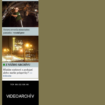
Ostrava otvorila mimoriadnu
pamiatku -
vysoké pece
Z NÁŠHO ARCHÍVU
Hľadáte niektoré z podujatí
alebo staršie príspevky?
»»
kliknite