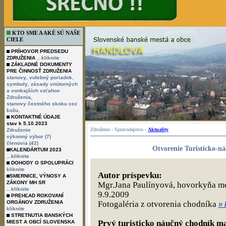
KTO SME A AKÉ SÚ NAŠE
CIELE
PRÍHOVOR PREDSEDU
ZDRUŽENIA
...kliknite
ZÁKLADNÉ DOKUMENTY
PRE ČINNOSŤ ZDRUŽENIA
,
,
stanovy
volebný poriadok
,
symboly
zásady vnútorných
a vonkajších vzťahov
Združenia,
stanovy čestného skoku cez
kožu.
KONTAKTNÉ ÚDAJE
stav k 5.10.2023
Združenie - Spravodajstvo -
Aktuality
Združenie
výkonný výbor (7)
členovia (42)
Otvorenie Turisticko-n
KALENDÁRTUM 2023
...kliknite
DOHODY O SPOLUPRÁCI
kliknite
Autor príspevku:
SMERNICE, VÝNOSY A
ZÁKONY MH SR
Mgr.Jana Paulínyová, hovorkyňa m
...kliknite
9.9.2009
PREHĽAD ROKOVANÍ
ORGÁNOV ZDRUŽENIA
Fotogaléria z otvorenia chodníka
» 
kliknite
STRETNUTIA BANSKÝCH
Prvý turisticko náučný chodník 
MIEST A OBCÍ SLOVENSKA