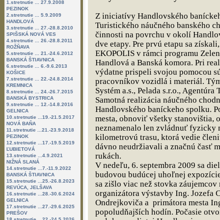
1.stretnutie ... 27.9.2008
PEZINOK
Z iniciatívy Handlovského banícke
2.stretnutie ... 5.9.2009
HANDLOVÁ
Turistického náučného banského ch
3.stretnutie ... 27.-28.8.2010
činnosti na povrchu v okolí Handlov
SPIŠSKÁ NOVÁ VES
4.stretnutie ... 26.-28.8.2011
dve etapy. Pre prvú etapu sa získali
ROŽŇAVA
EKOPOLIS v rámci programu Zelené o
5.stretnutie ... 21.-24.6.2012
BANSKÁ ŠTIAVNICA
Handlová a Banská komora. Pri real
6.stretnutie ... 6.-9.6.2013
výdatne prispeli svojou pomocou sú
KOŠICE
7.stretnutie ... 22.-24.8.2014
pracovníkov vozidlá i materiál. Tý
KREMNICA
Systém a.s., Pelada s.r.o., Agentúra 
8.stretnutie ... 24.-26.7.2015
BANSKÁ BYSTRICA
Samotná realizácia náučného chodní
9.stretnutie ... 12.-14.8.2016
Handlovského baníckeho spolku. Po
GELNICA
mesta, obnoviť všetky stanovištia, 
10.stretnutie ...19.-21.5.2017
NOVÁ BAŇA
neznamenalo len zvládnuť fyzicky n
11.stretnutie ...21.-23.9.2018
kilometrovú trasu, ktorá vedie člen
PEZINOK
12.stretnutie ...17.-19.5.2019
dávno neudržiavali a značnú časť m
ĽUBIETOVÁ
rukách.
13.stretnutie ...4.9.2021
NIŽNÁ SLANÁ
V nedeľu, 6. septembra 2009 sa diel
14.stretnutie ...7.-11.9.2022
budovou budúcej uhoľnej expozície
BANSKÁ ŠTIAVNICA
15.stretnutie ...25.-26.8.2023
sa zišlo viac než stovka záujemcov 
REVÚCA, JELŠAVA
organizátora výstavby Ing. Jozefa 
16.stretnutie ...28.-30.6.2024
GELNICA
Ondrejkoviča a primátora mesta Ing
17.stretnutie ...27.-29.6.2025
popoludňajších hodín. Počasie otvo
PREŠOV
18.stretnutie ...22.-24.5.2026