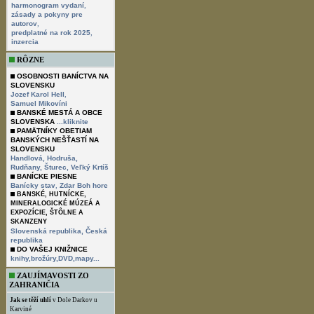
,
harmonogram vydaní
zásady a pokyny pre
,
autorov
,
predplatné na rok 2025
inzercia
RÔZNE
OSOBNOSTI BANÍCTVA NA
SLOVENSKU
,
Jozef Karol Hell
Samuel Mikovíni
BANSKÉ MESTÁ A OBCE
SLOVENSKA
...kliknite
PAMÄTNÍKY OBETIAM
BANSKÝCH NEŠŤASTÍ NA
SLOVENSKU
Handlová,
Hodruša,
Rudňany,
Šturec,
Veľký Krtíš
BANÍCKE PIESNE
,
Banícky stav
Zdar Boh hore
BANSKÉ, HUTNÍCKE,
MINERALOGICKÉ MÚZEÁ A
EXPOZÍCIE, ŠTÔLNE A
SKANZENY
Slovenská republika,
Česká
republika
DO VAŠEJ KNIŽNICE
knihy,brožúry,DVD,mapy...
ZAUJÍMAVOSTI ZO
ZAHRANIČIA
Jak se těží uhlí
v Dole Darkov u
Karviné