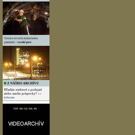
Ostrava otvorila mimoriadnu
pamiatku -
vysoké pece
Z NÁŠHO ARCHÍVU
Hľadáte niektoré z podujatí
alebo staršie príspevky?
»»
kliknite