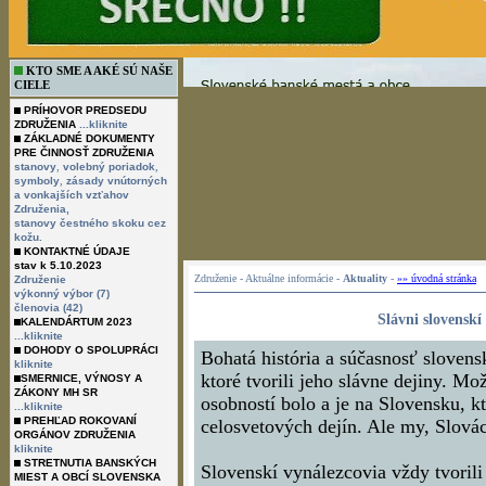
KTO SME A AKÉ SÚ NAŠE
CIELE
PRÍHOVOR PREDSEDU
ZDRUŽENIA
...kliknite
ZÁKLADNÉ DOKUMENTY
PRE ČINNOSŤ ZDRUŽENIA
,
,
stanovy
volebný poriadok
,
symboly
zásady vnútorných
a vonkajších vzťahov
Združenia,
stanovy čestného skoku cez
kožu.
KONTAKTNÉ ÚDAJE
stav k 5.10.2023
Združenie - Aktuálne informácie -
Aktuality
-
»» úvodná stránka
Združenie
výkonný výbor (7)
členovia (42)
Slávni slovenskí
KALENDÁRTUM 2023
...kliknite
DOHODY O SPOLUPRÁCI
Bohatá história a súčasnosť slovens
kliknite
ktoré tvorili jeho slávne dejiny. 
SMERNICE, VÝNOSY A
ZÁKONY MH SR
osobností bolo a je na Slovensku, kt
...kliknite
PREHĽAD ROKOVANÍ
celosvetových dejín. Ale my, Slovác
ORGÁNOV ZDRUŽENIA
kliknite
STRETNUTIA BANSKÝCH
Slovenskí vynálezcovia vždy tvorili
MIEST A OBCÍ SLOVENSKA