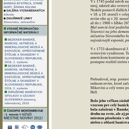
V r. 1745 podal návrh n
BANSKÁ BYSTRICA, STARÉ
stroj, taktiež ako sveto
HORY, ŠPANIA DOLINA
Neskôr postavil ďalších
GALÉRIA VYZNAMENANÝCH
v 18. a 19. storočí v c
kliknite
revíre ešte aj v 20. stor
ZAUJÍMAVÉ LINKY
,
Slovensko
zahraničie
až do r. 1960 v hĺbke 2
Mal som tú česť podieľa
VYDANÉ PROPAGAČNO-
Štiavnici na jeho demont
INFORMAČNÉ MATERIÁLY
súčasťou Slovenského ba
BEDEKER BANSKÉ,
najvzácnejší exponát, pr
BANÍCKE, HUTNÍCKE A
MINERALOGICKÉ MÚZEÁ A
V r. 1753 skonštruoval J
EXPOZÍCIE, SPRÍSTUPNENÉ
svetovým vynálezom. Tent
ŠTÔLNE A SKANZENY V
americkom kontinente pr
SLOVENSKEJ REPUBLIKE,
postupne rozšíril nielen
2016, 1. vydanie
BEDEKER BANSKÉ,
BANÍCKE, HUTNÍCKE A
MINERALOGICKÉ MÚZEÁ A
EXPOZÍCIE, SPRÍSTUPNENÉ
Prebudoval, resp. postav
ŠTÔLNE A SKANZENY V
rudnom revíre, ktoré za
SLOVENSKEJ REPUBLIKE,
Mikovíni a celý tento j
2016, 2. vydanie
Hell.
ZDRUŽENIE BANÍCKYCH
SPOLKOV A CECHOV
SLOVENSKA (stanovy,
Bolo jeho veľkou zásluh
informácie), 2010
vzorom pre celý banícky 
bola založená v Banske
ČASOPIS MONTANREVUE
druhu na svete, ale aj 
v súťaži
- 1. miesto
miestom pôsobenia v ob
MIESTNE NOVINY 2011!
nielen z oblasti baníctv