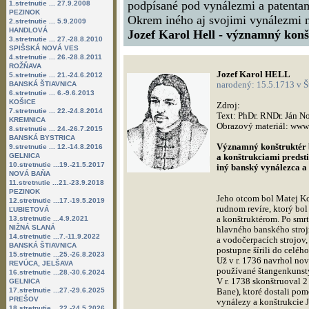
podpísané pod vynálezmi a patentami
1.stretnutie ... 27.9.2008
PEZINOK
Okrem iného aj svojimi vynálezmi n
2.stretnutie ... 5.9.2009
HANDLOVÁ
Jozef Karol Hell - významný konš
3.stretnutie ... 27.-28.8.2010
SPIŠSKÁ NOVÁ VES
4.stretnutie ... 26.-28.8.2011
ROŽŇAVA
Jozef Karol HELL
5.stretnutie ... 21.-24.6.2012
narodený: 15.5.1713 v Š
BANSKÁ ŠTIAVNICA
6.stretnutie ... 6.-9.6.2013
KOŠICE
Zdroj:
7.stretnutie ... 22.-24.8.2014
Text: PhDr. RNDr. Ján N
KREMNICA
Obrazový materiál: www
8.stretnutie ... 24.-26.7.2015
BANSKÁ BYSTRICA
Významný konštruktér b
9.stretnutie ... 12.-14.8.2016
GELNICA
a konštrukciami predsti
10.stretnutie ...19.-21.5.2017
iný banský vynálezca a 
NOVÁ BAŇA
11.stretnutie ...21.-23.9.2018
PEZINOK
Jeho otcom bol Matej Ko
12.stretnutie ...17.-19.5.2019
rudnom revíre, ktorý b
ĽUBIETOVÁ
a konštruktérom. Po smrti
13.stretnutie ...4.9.2021
NIŽNÁ SLANÁ
hlavného banského stroj
14.stretnutie ...7.-11.9.2022
a vodočerpacích strojov,
BANSKÁ ŠTIAVNICA
postupne šírili do celého 
15.stretnutie ...25.-26.8.2023
Už v r. 1736 navrhol no
REVÚCA, JELŠAVA
používané štangenkuns
16.stretnutie ...28.-30.6.2024
V r. 1738 skonštruoval 2
GELNICA
17.stretnutie ...27.-29.6.2025
Bane), ktoré dostali pom
PREŠOV
vynálezy a konštrukcie J.
18.stretnutie ...22.-24.5.2026