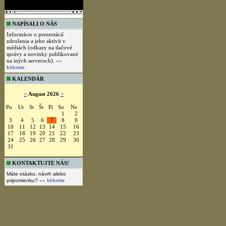
NAPÍSALI O NÁS
Informácie o prezentácií
združenia a jeho aktivít v
médiách (odkazy na tlačové
správy a novinky publikované
na iných serveroch).
»»
kliknite
KALENDÁR
<
August 2026
>
Po
Ut
St
Št
Pi
So
Ne
1
2
3
4
5
6
7
8
9
10
11
12
13
14
15
16
17
18
19
20
21
22
23
24
25
26
27
28
29
30
31
KONTAKTUJTE NÁS!
Máte otázku, návrh alebo
pripomienku?
»» kliknite