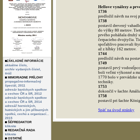
Hellove vynálezy a prv
1736
predložil návrh na svoj 
1738
postavil drevený vahadlo
do výšky 80 metrov. Tiet
prvého poháňala druhý s
čerpacieho dvojtyčia. Ti
spoľahlivo pracovali šty
až z hĺbky 162 metrov.
1744
predložil návrh na post
ZÁKLADNÉ INFORMÁCIE
1749
aktuálne číslo,
postavil prvý vodostĺpco
archív vydaných čísiel,
boli veľmi výkonné a mal
tiráž
1770 bolo v prevádzke už
MIMORIADNE PRÍLOHY
techniky.
propagačno-informačný
špeciál, 2011
1753
adresár baníckych spolkov
dokončil v šachte Amáli
a cechov ČR a SR, 2012
1758
adresár baníckych spolkov
postavil pri šachte Köni
a cechov ČR a SR, 2014
adresář hornických,
Späť na úvod stránky
hutnických a jim příbuzných
spolkú, cechú a organizací...
2015
ŠÉFREDAKTOR
kliknite
REDAKČNÁ RADA
kliknite
OSTATNÉ