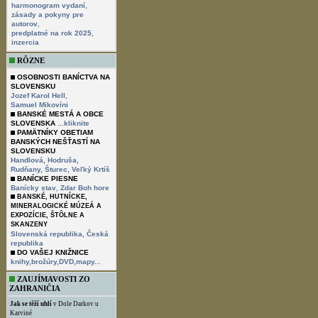
,
harmonogram vydaní
zásady a pokyny pre
,
autorov
,
predplatné na rok 2025
inzercia
RÔZNE
OSOBNOSTI BANÍCTVA NA
SLOVENSKU
,
Jozef Karol Hell
Samuel Mikovíni
BANSKÉ MESTÁ A OBCE
SLOVENSKA
...kliknite
PAMÄTNÍKY OBETIAM
BANSKÝCH NEŠŤASTÍ NA
SLOVENSKU
Handlová,
Hodruša,
Rudňany,
Šturec,
Veľký Krtíš
BANÍCKE PIESNE
,
Banícky stav
Zdar Boh hore
BANSKÉ, HUTNÍCKE,
MINERALOGICKÉ MÚZEÁ A
EXPOZÍCIE, ŠTÔLNE A
SKANZENY
Slovenská republika,
Česká
republika
DO VAŠEJ KNIŽNICE
knihy,brožúry,DVD,mapy...
ZAUJÍMAVOSTI ZO
ZAHRANIČIA
Jak se těží uhlí
v Dole Darkov u
Karviné