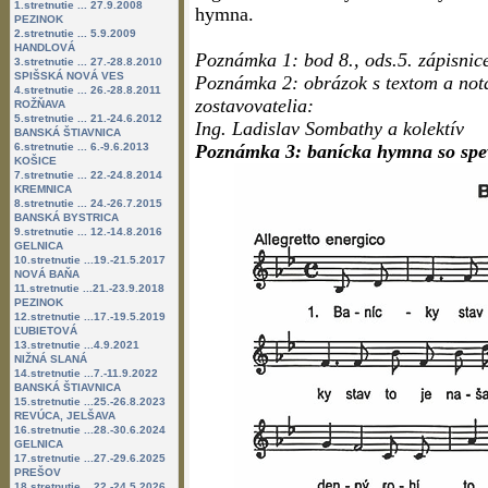
1.stretnutie ... 27.9.2008
hymna.
PEZINOK
2.stretnutie ... 5.9.2009
HANDLOVÁ
Poznámka 1: bod 8., ods.5. zápisnic
3.stretnutie ... 27.-28.8.2010
SPIŠSKÁ NOVÁ VES
Poznámka 2: obrázok s textom a nota
4.stretnutie ... 26.-28.8.2011
zostavovatelia:
ROŽŇAVA
5.stretnutie ... 21.-24.6.2012
Ing. Ladislav Sombathy a kolektív
BANSKÁ ŠTIAVNICA
6.stretnutie ... 6.-9.6.2013
Poznámka 3: banícka hymna so spev
KOŠICE
7.stretnutie ... 22.-24.8.2014
KREMNICA
8.stretnutie ... 24.-26.7.2015
BANSKÁ BYSTRICA
9.stretnutie ... 12.-14.8.2016
GELNICA
10.stretnutie ...19.-21.5.2017
NOVÁ BAŇA
11.stretnutie ...21.-23.9.2018
PEZINOK
12.stretnutie ...17.-19.5.2019
ĽUBIETOVÁ
13.stretnutie ...4.9.2021
NIŽNÁ SLANÁ
14.stretnutie ...7.-11.9.2022
BANSKÁ ŠTIAVNICA
15.stretnutie ...25.-26.8.2023
REVÚCA, JELŠAVA
16.stretnutie ...28.-30.6.2024
GELNICA
17.stretnutie ...27.-29.6.2025
PREŠOV
18.stretnutie ...22.-24.5.2026