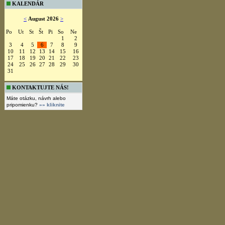
KALENDÁR
<
August 2026
>
Po
Ut
St
Št
Pi
So
Ne
1
2
3
4
5
6
7
8
9
10
11
12
13
14
15
16
17
18
19
20
21
22
23
24
25
26
27
28
29
30
31
KONTAKTUJTE NÁS!
Máte otázku, návrh alebo
pripomienku?
»» kliknite