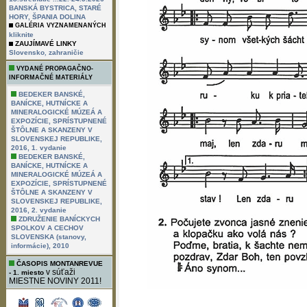
BANSKÁ BYSTRICA, STARÉ
HORY, ŠPANIA DOLINA
GALÉRIA VYZNAMENANÝCH
kliknite
ZAUJÍMAVÉ LINKY
,
Slovensko
zahraničie
VYDANÉ PROPAGAČNO-
INFORMAČNÉ MATERIÁLY
BEDEKER BANSKÉ,
BANÍCKE, HUTNÍCKE A
MINERALOGICKÉ MÚZEÁ A
EXPOZÍCIE, SPRÍSTUPNENÉ
ŠTÔLNE A SKANZENY V
SLOVENSKEJ REPUBLIKE,
2016, 1. vydanie
BEDEKER BANSKÉ,
BANÍCKE, HUTNÍCKE A
MINERALOGICKÉ MÚZEÁ A
EXPOZÍCIE, SPRÍSTUPNENÉ
ŠTÔLNE A SKANZENY V
SLOVENSKEJ REPUBLIKE,
2016, 2. vydanie
ZDRUŽENIE BANÍCKYCH
SPOLKOV A CECHOV
SLOVENSKA (stanovy,
informácie), 2010
ČASOPIS MONTANREVUE
v súťaži
- 1. miesto
MIESTNE NOVINY 2011!