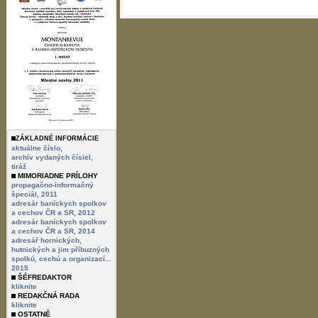
ZÁKLADNÉ INFORMÁCIE
aktuálne číslo,
archív vydaných čísiel,
tiráž
MIMORIADNE PRÍLOHY
propagačno-informačný
špeciál, 2011
adresár baníckych spolkov
a cechov ČR a SR, 2012
adresár baníckych spolkov
a cechov ČR a SR, 2014
adresář hornických,
hutnických a jim příbuzných
spolkú, cechú a organizací...
2015
ŠÉFREDAKTOR
kliknite
REDAKČNÁ RADA
kliknite
OSTATNÉ