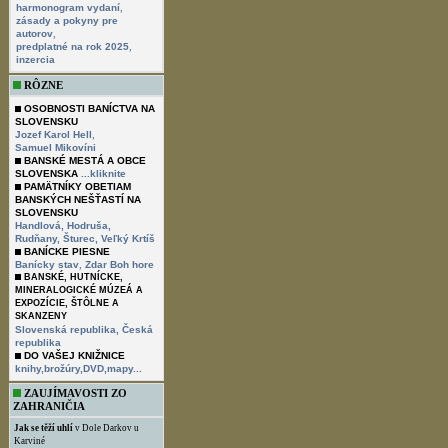
,
harmonogram vydaní
zásady a pokyny pre
,
autorov
,
predplatné na rok 2025
inzercia
RÔZNE
OSOBNOSTI BANÍCTVA NA
SLOVENSKU
,
Jozef Karol Hell
Samuel Mikovíni
BANSKÉ MESTÁ A OBCE
SLOVENSKA
...kliknite
PAMÄTNÍKY OBETIAM
BANSKÝCH NEŠŤASTÍ NA
SLOVENSKU
Handlová,
Hodruša,
Rudňany,
Šturec,
Veľký Krtíš
BANÍCKE PIESNE
,
Banícky stav
Zdar Boh hore
BANSKÉ, HUTNÍCKE,
MINERALOGICKÉ MÚZEÁ A
EXPOZÍCIE, ŠTÔLNE A
SKANZENY
Slovenská republika,
Česká
republika
DO VAŠEJ KNIŽNICE
knihy,brožúry,DVD,mapy...
ZAUJÍMAVOSTI ZO
ZAHRANIČIA
Jak se těží uhlí
v Dole Darkov u
Karviné