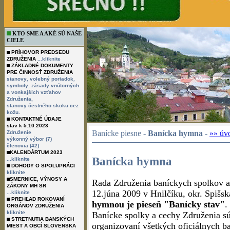
KTO SME A AKÉ SÚ NAŠE
CIELE
PRÍHOVOR PREDSEDU
ZDRUŽENIA
...kliknite
ZÁKLADNÉ DOKUMENTY
PRE ČINNOSŤ ZDRUŽENIA
,
,
stanovy
volebný poriadok
,
symboly
zásady vnútorných
a vonkajších vzťahov
Združenia,
stanovy čestného skoku cez
kožu.
KONTAKTNÉ ÚDAJE
stav k 5.10.2023
Banícke piesne -
Banícka hymna
-
»» úv
Združenie
výkonný výbor (7)
členovia (42)
KALENDÁRTUM 2023
Banícka hymna
...kliknite
DOHODY O SPOLUPRÁCI
kliknite
SMERNICE, VÝNOSY A
Rada Združenia baníckych spolkov 
ZÁKONY MH SR
12.júna 2009 v Hnilčíku, okr. Spišsk
...kliknite
PREHĽAD ROKOVANÍ
hymnou je pieseň "Banícky stav"
.
ORGÁNOV ZDRUŽENIA
kliknite
Banícke spolky a cechy Združenia s
STRETNUTIA BANSKÝCH
organizovaní všetkých oficiálnych b
MIEST A OBCÍ SLOVENSKA