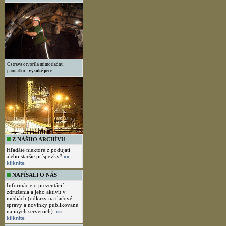
Ostrava otvorila mimoriadnu
pamiatku -
vysoké pece
Z NÁŠHO ARCHÍVU
Hľadáte niektoré z podujatí
alebo staršie príspevky?
»»
kliknite
NAPÍSALI O NÁS
Informácie o prezentácií
združenia a jeho aktivít v
médiách (odkazy na tlačové
správy a novinky publikované
na iných serveroch).
»»
kliknite