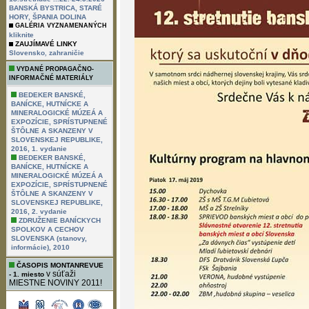
BANSKÁ BYSTRICA, STARÉ
HORY, ŠPANIA DOLINA
GALÉRIA VYZNAMENANÝCH
kliknite
ZAUJÍMAVÉ LINKY
,
Slovensko
zahraničie
VYDANÉ PROPAGAČNO-
INFORMAČNÉ MATERIÁLY
BEDEKER BANSKÉ,
BANÍCKE, HUTNÍCKE A
MINERALOGICKÉ MÚZEÁ A
EXPOZÍCIE, SPRÍSTUPNENÉ
ŠTÔLNE A SKANZENY V
SLOVENSKEJ REPUBLIKE,
2016, 1. vydanie
BEDEKER BANSKÉ,
BANÍCKE, HUTNÍCKE A
MINERALOGICKÉ MÚZEÁ A
EXPOZÍCIE, SPRÍSTUPNENÉ
ŠTÔLNE A SKANZENY V
SLOVENSKEJ REPUBLIKE,
2016, 2. vydanie
ZDRUŽENIE BANÍCKYCH
SPOLKOV A CECHOV
SLOVENSKA (stanovy,
informácie), 2010
ČASOPIS MONTANREVUE
v súťaži
- 1. miesto
MIESTNE NOVINY 2011!