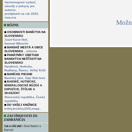
,
harmonogram vydaní
zásady a pokyny pre
,
autorov
,
predplatné na rok 2025
inzercia
Možno
RÔZNE
OSOBNOSTI BANÍCTVA NA
SLOVENSKU
,
Jozef Karol Hell
Samuel Mikovíni
BANSKÉ MESTÁ A OBCE
SLOVENSKA
...kliknite
PAMÄTNÍKY OBETIAM
BANSKÝCH NEŠŤASTÍ NA
SLOVENSKU
Handlová,
Hodruša,
Rudňany,
Šturec,
Veľký Krtíš
BANÍCKE PIESNE
,
Banícky stav
Zdar Boh hore
BANSKÉ, HUTNÍCKE,
MINERALOGICKÉ MÚZEÁ A
EXPOZÍCIE, ŠTÔLNE A
SKANZENY
Slovenská republika,
Česká
republika
DO VAŠEJ KNIŽNICE
knihy,brožúry,DVD,mapy...
ZAUJÍMAVOSTI ZO
ZAHRANIČIA
Jak se těží uhlí
v Dole Darkov u
Karviné