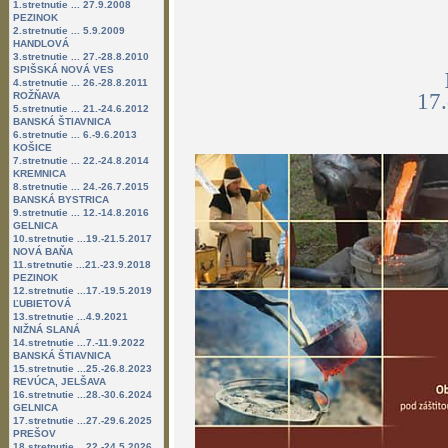
1.stretnutie ... 27.9.2008
PEZINOK
2.stretnutie ... 5.9.2009
HANDLOVÁ
3.stretnutie ... 27.-28.8.2010
SPIŠSKÁ NOVÁ VES
4.stretnutie ... 26.-28.8.2011
17
ROŽŇAVA
5.stretnutie ... 21.-24.6.2012
BANSKÁ ŠTIAVNICA
6.stretnutie ... 6.-9.6.2013
KOŠICE
7.stretnutie ... 22.-24.8.2014
KREMNICA
8.stretnutie ... 24.-26.7.2015
BANSKÁ BYSTRICA
9.stretnutie ... 12.-14.8.2016
GELNICA
10.stretnutie ...19.-21.5.2017
NOVÁ BAŇA
11.stretnutie ...21.-23.9.2018
PEZINOK
12.stretnutie ...17.-19.5.2019
ĽUBIETOVÁ
13.stretnutie ...4.9.2021
NIŽNÁ SLANÁ
14.stretnutie ...7.-11.9.2022
BANSKÁ ŠTIAVNICA
15.stretnutie ...25.-26.8.2023
REVÚCA, JELŠAVA
16.stretnutie ...28.-30.6.2024
GELNICA
17.stretnutie ...27.-29.6.2025
PREŠOV
18.stretnutie ...22.-24.5.2026