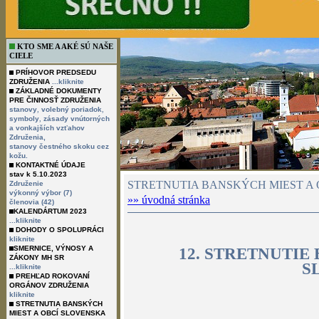
KTO SME A AKÉ SÚ NAŠE
CIELE
PRÍHOVOR PREDSEDU
ZDRUŽENIA
...kliknite
ZÁKLADNÉ DOKUMENTY
PRE ČINNOSŤ ZDRUŽENIA
,
,
stanovy
volebný poriadok
,
symboly
zásady vnútorných
a vonkajších vzťahov
Združenia,
stanovy čestného skoku cez
kožu.
KONTAKTNÉ ÚDAJE
stav k 5.10.2023
STRETNUTIA BANSKÝCH MIEST A 
Združenie
výkonný výbor (7)
»» úvodná stránka
členovia (42)
KALENDÁRTUM 2023
...kliknite
DOHODY O SPOLUPRÁCI
kliknite
SMERNICE, VÝNOSY A
12. STRETNUTIE
ZÁKONY MH SR
S
...kliknite
PREHĽAD ROKOVANÍ
ORGÁNOV ZDRUŽENIA
kliknite
STRETNUTIA BANSKÝCH
MIEST A OBCÍ SLOVENSKA