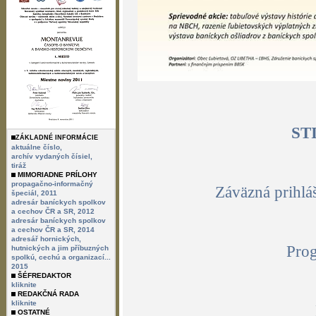
ST
ZÁKLADNÉ INFORMÁCIE
aktuálne číslo,
archív vydaných čísiel,
tiráž
MIMORIADNE PRÍLOHY
propagačno-informačný
Záväzná prihlá
špeciál, 2011
adresár baníckych spolkov
a cechov ČR a SR, 2012
adresár baníckych spolkov
a cechov ČR a SR, 2014
adresář hornických,
Prog
hutnických a jim příbuzných
spolkú, cechú a organizací...
2015
ŠÉFREDAKTOR
kliknite
REDAKČNÁ RADA
kliknite
OSTATNÉ