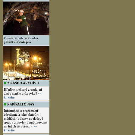
Ostrava otvorila mimoriadnu
pamiatku -
vysoké pece
Z NÁŠHO ARCHÍVU
Hľadáte niektoré z podujatí
alebo staršie príspevky?
»»
kliknite
NAPÍSALI O NÁS
Informácie o prezentácií
združenia a jeho aktivít v
médiách (odkazy na tlačové
správy a novinky publikované
na iných serveroch).
»»
kliknite