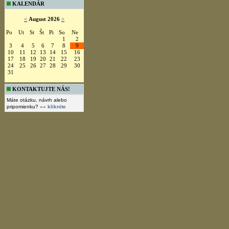
KALENDÁR
<
August 2026
>
Po
Ut
St
Št
Pi
So
Ne
1
2
3
4
5
6
7
8
9
10
11
12
13
14
15
16
17
18
19
20
21
22
23
24
25
26
27
28
29
30
31
KONTAKTUJTE NÁS!
Máte otázku, návrh alebo
pripomienku?
»» kliknite