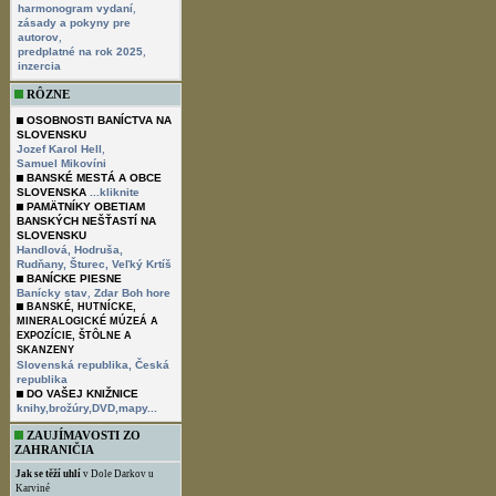
,
harmonogram vydaní
zásady a pokyny pre
,
autorov
,
predplatné na rok 2025
inzercia
RÔZNE
OSOBNOSTI BANÍCTVA NA
SLOVENSKU
,
Jozef Karol Hell
Samuel Mikovíni
BANSKÉ MESTÁ A OBCE
SLOVENSKA
...kliknite
PAMÄTNÍKY OBETIAM
BANSKÝCH NEŠŤASTÍ NA
SLOVENSKU
Handlová,
Hodruša,
Rudňany,
Šturec,
Veľký Krtíš
BANÍCKE PIESNE
,
Banícky stav
Zdar Boh hore
BANSKÉ, HUTNÍCKE,
MINERALOGICKÉ MÚZEÁ A
EXPOZÍCIE, ŠTÔLNE A
SKANZENY
Slovenská republika,
Česká
republika
DO VAŠEJ KNIŽNICE
knihy,brožúry,DVD,mapy...
ZAUJÍMAVOSTI ZO
ZAHRANIČIA
Jak se těží uhlí
v Dole Darkov u
Karviné