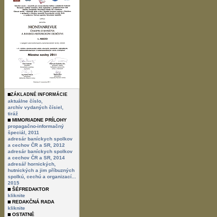
ZÁKLADNÉ INFORMÁCIE
aktuálne číslo,
archív vydaných čísiel,
tiráž
MIMORIADNE PRÍLOHY
propagačno-informačný
špeciál, 2011
adresár baníckych spolkov
a cechov ČR a SR, 2012
adresár baníckych spolkov
a cechov ČR a SR, 2014
adresář hornických,
hutnických a jim příbuzných
spolkú, cechú a organizací...
2015
ŠÉFREDAKTOR
kliknite
REDAKČNÁ RADA
kliknite
OSTATNÉ