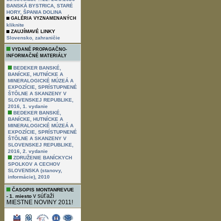
BANSKÁ BYSTRICA, STARÉ
HORY, ŠPANIA DOLINA
GALÉRIA VYZNAMENANÝCH
kliknite
ZAUJÍMAVÉ LINKY
,
Slovensko
zahraničie
VYDANÉ PROPAGAČNO-
INFORMAČNÉ MATERIÁLY
BEDEKER BANSKÉ,
BANÍCKE, HUTNÍCKE A
MINERALOGICKÉ MÚZEÁ A
EXPOZÍCIE, SPRÍSTUPNENÉ
ŠTÔLNE A SKANZENY V
SLOVENSKEJ REPUBLIKE,
2016, 1. vydanie
BEDEKER BANSKÉ,
BANÍCKE, HUTNÍCKE A
MINERALOGICKÉ MÚZEÁ A
EXPOZÍCIE, SPRÍSTUPNENÉ
ŠTÔLNE A SKANZENY V
SLOVENSKEJ REPUBLIKE,
2016, 2. vydanie
ZDRUŽENIE BANÍCKYCH
SPOLKOV A CECHOV
SLOVENSKA (stanovy,
informácie), 2010
ČASOPIS MONTANREVUE
v súťaži
- 1. miesto
MIESTNE NOVINY 2011!