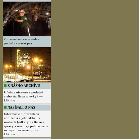
Ostrava otvorila mimoriadnu
pamiatku -
vysoké pece
Z NÁŠHO ARCHÍVU
Hľadáte niektoré z podujatí
alebo staršie príspevky?
»»
kliknite
NAPÍSALI O NÁS
Informácie o prezentácií
združenia a jeho aktivít v
médiách (odkazy na tlačové
správy a novinky publikované
na iných serveroch).
»»
kliknite