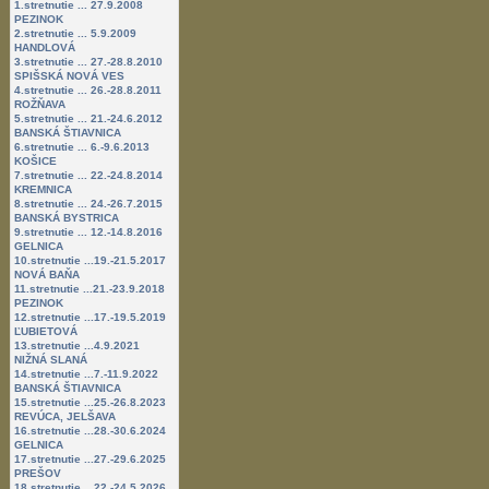
1.stretnutie ... 27.9.2008
PEZINOK
2.stretnutie ... 5.9.2009
HANDLOVÁ
3.stretnutie ... 27.-28.8.2010
SPIŠSKÁ NOVÁ VES
4.stretnutie ... 26.-28.8.2011
ROŽŇAVA
5.stretnutie ... 21.-24.6.2012
BANSKÁ ŠTIAVNICA
6.stretnutie ... 6.-9.6.2013
KOŠICE
7.stretnutie ... 22.-24.8.2014
KREMNICA
8.stretnutie ... 24.-26.7.2015
BANSKÁ BYSTRICA
9.stretnutie ... 12.-14.8.2016
GELNICA
10.stretnutie ...19.-21.5.2017
NOVÁ BAŇA
11.stretnutie ...21.-23.9.2018
PEZINOK
12.stretnutie ...17.-19.5.2019
ĽUBIETOVÁ
13.stretnutie ...4.9.2021
NIŽNÁ SLANÁ
14.stretnutie ...7.-11.9.2022
BANSKÁ ŠTIAVNICA
15.stretnutie ...25.-26.8.2023
REVÚCA, JELŠAVA
16.stretnutie ...28.-30.6.2024
GELNICA
17.stretnutie ...27.-29.6.2025
PREŠOV
18.stretnutie ...22.-24.5.2026