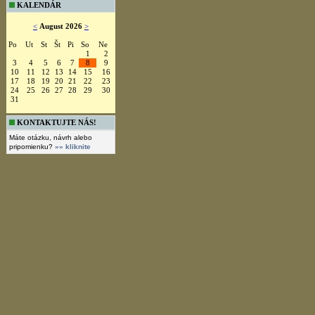
KALENDÁR
<
August 2026
>
Po
Ut
St
Št
Pi
So
Ne
1
2
3
4
5
6
7
8
9
10
11
12
13
14
15
16
17
18
19
20
21
22
23
24
25
26
27
28
29
30
31
KONTAKTUJTE NÁS!
Máte otázku, návrh alebo
pripomienku?
»» kliknite