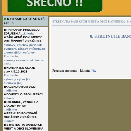
KTO SME A AKÉ SÚ NAŠE
STRETNUTIA BANSKÝCH MIEST A OBCÍ SLOVENSKA -
8.
CIELE
PRÍHOVOR PREDSEDU
ZDRUŽENIA
...kliknite
8. STRETNUTIE BA
ZÁKLADNÉ DOKUMENTY
PRE ČINNOSŤ ZDRUŽENIA
,
,
stanovy
volebný poriadok
,
symboly
zásady vnútorných
a vonkajších vzťahov
Združenia,
stanovy čestného skoku cez
kožu.
KONTAKTNÉ ÚDAJE
stav k 5.10.2023
Združenie
výkonný výbor (7)
členovia (42)
KALENDÁRTUM 2023
...kliknite
DOHODY O SPOLUPRÁCI
Program stretnutia - kliknite
TU.
kliknite
SMERNICE, VÝNOSY A
ZÁKONY MH SR
...kliknite
PREHĽAD ROKOVANÍ
ORGÁNOV ZDRUŽENIA
kliknite
STRETNUTIA BANSKÝCH
MIEST A OBCÍ SLOVENSKA