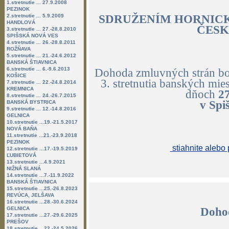
1.stretnutie ... 27.9.2008
PEZINOK
2.stretnutie ... 5.9.2009
SDRUŽENÍM HORNIC
HANDLOVÁ
ČESK
3.stretnutie ... 27.-28.8.2010
SPIŠSKÁ NOVÁ VES
4.stretnutie ... 26.-28.8.2011
ROŽŇAVA
5.stretnutie ... 21.-24.6.2012
BANSKÁ ŠTIAVNICA
6.stretnutie ... 6.-9.6.2013
Dohoda zmluvných strán bo
KOŠICE
3. stretnutia banských mie
7.stretnutie ... 22.-24.8.2014
KREMNICA
dňoch
27
8.stretnutie ... 24.-26.7.2015
v Spi
BANSKÁ BYSTRICA
9.stretnutie ... 12.-14.8.2016
GELNICA
10.stretnutie ...19.-21.5.2017
NOVÁ BAŇA
11.stretnutie ...21.-23.9.2018
PEZINOK
stiahnite alebo 
12.stretnutie ...17.-19.5.2019
ĽUBIETOVÁ
13.stretnutie ...4.9.2021
NIŽNÁ SLANÁ
14.stretnutie ...7.-11.9.2022
BANSKÁ ŠTIAVNICA
15.stretnutie ...25.-26.8.2023
REVÚCA, JELŠAVA
16.stretnutie ...28.-30.6.2024
GELNICA
Dohod
17.stretnutie ...27.-29.6.2025
PREŠOV
18.stretnutie ...22.-24.5.2026