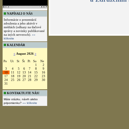
Memorandum, ktoré v plnom znení 
zástupcami združení v rámci progr
NAPÍSALI O NÁS
10.-12.9.2
Informácie o prezentácií
združenia a jeho aktivít v
médiách (odkazy na tlačové
správy a novinky publikované
na iných serveroch).
»»
kliknite
KALENDÁR
<
August 2026
>
Dohoda o v
Po
Ut
St
Št
Pi
So
Ne
1
2
3
4
5
6
7
8
9
medzi Združením baníc
10
11
12
13
14
15
16
a Združením 
17
18
19
20
21
22
23
24
25
26
27
28
29
30
31
KONTAKTUJTE NÁS!
Máte otázku, návrh alebo
pripomienku?
»» kliknite