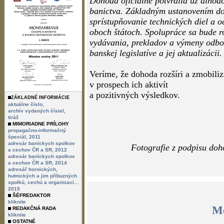
Ing.Jaroslavom Malchárkom, CSc
egyesület (OMBKE). zastúpenou je
Dohoda oficiálne potvrdila už dlhodo
banictva. Základným ustanovením do
sprístupňovanie technických diel a 
oboch štátoch. Spolupráce sa bude ro
vydávania, prekladov a výmeny odbo
banskej legislatíve a jej aktualizácii.
ZÁKLADNÉ INFORMÁCIE
aktuálne číslo,
archív vydaných čísiel,
Veríme, že dohoda rozšíri a zmobiliz
tiráž
v prospech ich aktivít
MIMORIADNE PRÍLOHY
propagačno-informačný
a pozitivných výsledkov.
špeciál, 2011
adresár baníckych spolkov
a cechov ČR a SR, 2012
adresár baníckych spolkov
a cechov ČR a SR, 2014
adresář hornických,
hutnických a jim příbuzných
spolkú, cechú a organizací...
2015
ŠÉFREDAKTOR
kliknite
REDAKČNÁ RADA
kliknite
OSTATNÉ