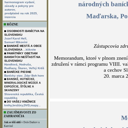
,
harmonogram vydaní
zásady a pokyny pre
,
autorov
,
predplatné na rok 2025
inzercia
RÔZNE
OSOBNOSTI BANÍCTVA NA
Fotografie z podpisu doh
SLOVENSKU
,
Jozef Karol Hell
Samuel Mikovíni
BANSKÉ MESTÁ A OBCE
SLOVENSKA
...kliknite
PAMÄTNÍKY OBETIAM
BANSKÝCH NEŠŤASTÍ NA
SLOVENSKU
Handlová,
Hodruša,
M
Rudňany,
Šturec,
Veľký Krtíš
BANÍCKE PIESNE
,
Banícky stav
Zdar Boh hore
národných baníck
BANSKÉ, HUTNÍCKE,
MINERALOGICKÉ MÚZEÁ A
EXPOZÍCIE, ŠTÔLNE A
SKANZENY
Maďarska, Poľ
Slovenská republika,
Česká
republika
DO VAŠEJ KNIŽNICE
knihy,brožúry,DVD,mapy...
ZAUJÍMAVOSTI ZO
ZAHRANIČIA
Zástupcovia zdr
Jak se těží uhlí
v Dole Darkov u
Karviné