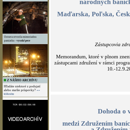
Memorandum, ktoré v plnom znení z
združení v rámci programu VIIII. v
a cechov Sl
20. marca 2
Ostrava otvorila mimoriadnu
pamiatku -
vysoké pece
M
národných baníck
Z NÁŠHO ARCHÍVU
Hľadáte niektoré z podujatí
Maďarska, Poľska, Česka
alebo staršie príspevky?
»»
kliknite
Zástupcovia zdr