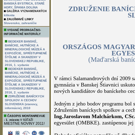
BANSKÁ BYSTRICA, STARÉ
HORY, ŠPANIA DOLINA
GALÉRIA VYZNAMENANÝCH
kliknite
ZAUJÍMAVÉ LINKY
,
Slovensko
zahraničie
VYDANÉ PROPAGAČNO-
ZDRUŽENIE BANÍ
INFORMAČNÉ MATERIÁLY
S
BEDEKER BANSKÉ,
BANÍCKE, HUTNÍCKE A
MINERALOGICKÉ MÚZEÁ A
EXPOZÍCIE, SPRÍSTUPNENÉ
ŠTÔLNE A SKANZENY V
SLOVENSKEJ REPUBLIKE,
2016, 1. vydanie
BEDEKER BANSKÉ,
ORSZÁGOS MAGYAR 
BANÍCKE, HUTNÍCKE A
EGYES
MINERALOGICKÉ MÚZEÁ A
EXPOZÍCIE, SPRÍSTUPNENÉ
(Maďarská baníc
ŠTÔLNE A SKANZENY V
SLOVENSKEJ REPUBLIKE,
2016, 2. vydanie
ZDRUŽENIE BANÍCKYCH
SPOLKOV A CECHOV
V rámci Salamandrových dní 2009 
SLOVENSKA (stanovy,
gymnázia v Banskej Štiavnici uskuto
informácie), 2010
nových kandidátov do baníckeho ce
ČASOPIS MONTANREVUE
v súťaži
- 1. miesto
MIESTNE NOVINY 2011!
Jedným z jeho bodov programu bol s
Združením baníckych spolkov a cec