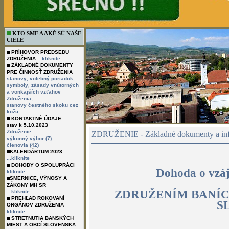
KTO SME A AKÉ SÚ NAŠE
CIELE
PRÍHOVOR PREDSEDU
ZDRUŽENIA
...kliknite
ZÁKLADNÉ DOKUMENTY
PRE ČINNOSŤ ZDRUŽENIA
,
,
stanovy
volebný poriadok
,
symboly
zásady vnútorných
a vonkajších vzťahov
Združenia,
stanovy čestného skoku cez
kožu.
KONTAKTNÉ ÚDAJE
stav k 5.10.2023
Združenie
ZDRUŽENIE - Základné dokumenty a inf
výkonný výbor (7)
členovia (42)
KALENDÁRTUM 2023
...kliknite
DOHODY O SPOLUPRÁCI
Dohoda o vzáj
kliknite
SMERNICE, VÝNOSY A
ZÁKONY MH SR
ZDRUŽENÍM BANÍ
...kliknite
PREHĽAD ROKOVANÍ
S
ORGÁNOV ZDRUŽENIA
kliknite
STRETNUTIA BANSKÝCH
MIEST A OBCÍ SLOVENSKA