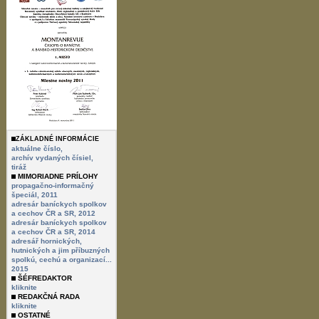
ZÁKLADNÉ INFORMÁCIE
aktuálne číslo,
archív vydaných čísiel,
tiráž
MIMORIADNE PRÍLOHY
propagačno-informačný
špeciál, 2011
adresár baníckych spolkov
a cechov ČR a SR, 2012
adresár baníckych spolkov
a cechov ČR a SR, 2014
adresář hornických,
hutnických a jim příbuzných
spolkú, cechú a organizací...
2015
ŠÉFREDAKTOR
kliknite
REDAKČNÁ RADA
kliknite
OSTATNÉ