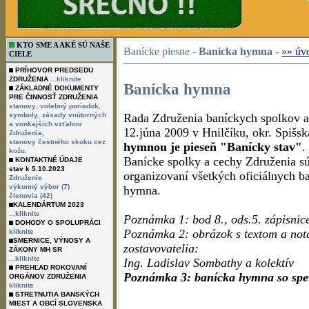
KTO SME A AKÉ SÚ NAŠE
Banícke piesne -
Banícka hymna
-
»» úv
CIELE
PRÍHOVOR PREDSEDU
ZDRUŽENIA
...kliknite
Banícka hymna
ZÁKLADNÉ DOKUMENTY
PRE ČINNOSŤ ZDRUŽENIA
,
,
stanovy
volebný poriadok
,
symboly
zásady vnútorných
Rada Združenia baníckych spolkov 
a vonkajších vzťahov
12.júna 2009 v Hnilčíku, okr. Spišsk
Združenia,
stanovy čestného skoku cez
hymnou je pieseň "Banícky stav"
.
kožu.
Banícke spolky a cechy Združenia s
KONTAKTNÉ ÚDAJE
stav k 5.10.2023
organizovaní všetkých oficiálnych b
Združenie
výkonný výbor (7)
hymna.
členovia (42)
KALENDÁRTUM 2023
...kliknite
Poznámka 1: bod 8., ods.5. zápisnic
DOHODY O SPOLUPRÁCI
Poznámka 2: obrázok s textom a nota
kliknite
SMERNICE, VÝNOSY A
zostavovatelia:
ZÁKONY MH SR
...kliknite
Ing. Ladislav Sombathy a kolektív
PREHĽAD ROKOVANÍ
Poznámka 3: banícka hymna so spev
ORGÁNOV ZDRUŽENIA
kliknite
STRETNUTIA BANSKÝCH
MIEST A OBCÍ SLOVENSKA