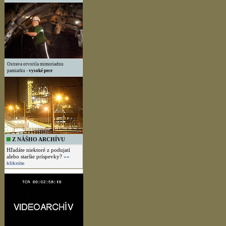
Ostrava otvorila mimoriadnu
pamiatku -
vysoké pece
Z NÁŠHO ARCHÍVU
Hľadáte niektoré z podujatí
alebo staršie príspevky?
»»
kliknite