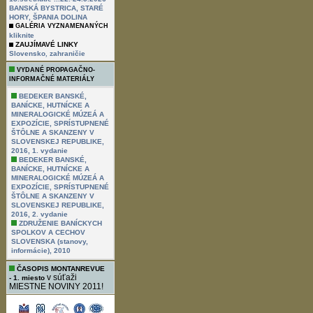
BANSKÁ BYSTRICA, STARÉ
HORY, ŠPANIA DOLINA
GALÉRIA VYZNAMENANÝCH
kliknite
ZAUJÍMAVÉ LINKY
,
Slovensko
zahraničie
VYDANÉ PROPAGAČNO-
INFORMAČNÉ MATERIÁLY
BEDEKER BANSKÉ,
BANÍCKE, HUTNÍCKE A
MINERALOGICKÉ MÚZEÁ A
EXPOZÍCIE, SPRÍSTUPNENÉ
ŠTÔLNE A SKANZENY V
SLOVENSKEJ REPUBLIKE,
2016, 1. vydanie
BEDEKER BANSKÉ,
BANÍCKE, HUTNÍCKE A
MINERALOGICKÉ MÚZEÁ A
EXPOZÍCIE, SPRÍSTUPNENÉ
ŠTÔLNE A SKANZENY V
SLOVENSKEJ REPUBLIKE,
2016, 2. vydanie
ZDRUŽENIE BANÍCKYCH
SPOLKOV A CECHOV
SLOVENSKA (stanovy,
informácie), 2010
ČASOPIS MONTANREVUE
v súťaži
- 1. miesto
MIESTNE NOVINY 2011!