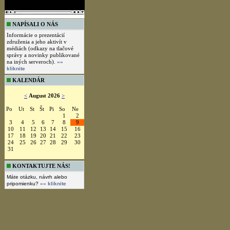
NAPÍSALI O NÁS
Informácie o prezentácií
združenia a jeho aktivít v
médiách (odkazy na tlačové
správy a novinky publikované
na iných serveroch).
»»
kliknite
KALENDÁR
<
August 2026
>
Po
Ut
St
Št
Pi
So
Ne
1
2
3
4
5
6
7
8
9
10
11
12
13
14
15
16
17
18
19
20
21
22
23
24
25
26
27
28
29
30
31
KONTAKTUJTE NÁS!
Máte otázku, návrh alebo
pripomienku?
»» kliknite