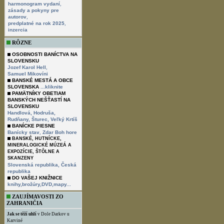
,
harmonogram vydaní
zásady a pokyny pre
,
autorov
,
predplatné na rok 2025
inzercia
RÔZNE
OSOBNOSTI BANÍCTVA NA
SLOVENSKU
,
Jozef Karol Hell
Samuel Mikovíni
BANSKÉ MESTÁ A OBCE
SLOVENSKA
...kliknite
PAMÄTNÍKY OBETIAM
BANSKÝCH NEŠŤASTÍ NA
SLOVENSKU
Handlová,
Hodruša,
Rudňany,
Šturec,
Veľký Krtíš
BANÍCKE PIESNE
,
Banícky stav
Zdar Boh hore
BANSKÉ, HUTNÍCKE,
MINERALOGICKÉ MÚZEÁ A
EXPOZÍCIE, ŠTÔLNE A
SKANZENY
Slovenská republika,
Česká
republika
DO VAŠEJ KNIŽNICE
knihy,brožúry,DVD,mapy...
ZAUJÍMAVOSTI ZO
ZAHRANIČIA
Jak se těží uhlí
v Dole Darkov u
Karviné