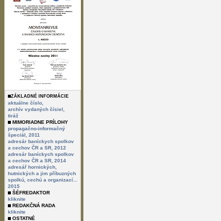
ZÁKLADNÉ INFORMÁCIE
aktuálne číslo,
archív vydaných čísiel,
tiráž
MIMORIADNE PRÍLOHY
propagačno-informačný
špeciál, 2011
adresár baníckych spolkov
a cechov ČR a SR, 2012
adresár baníckych spolkov
a cechov ČR a SR, 2014
adresář hornických,
hutnických a jim příbuzných
spolkú, cechú a organizací...
2015
ŠÉFREDAKTOR
kliknite
REDAKČNÁ RADA
kliknite
OSTATNÉ