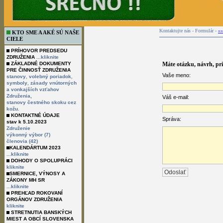
Kontaktujte nás - Formulár -
»»
KTO SME A AKÉ SÚ NAŠE
CIELE
PRÍHOVOR PREDSEDU
ZDRUŽENIA
...kliknite
ZÁKLADNÉ DOKUMENTY
Máte otázku, návrh, pr
PRE ČINNOSŤ ZDRUŽENIA
Vaše meno:
,
,
stanovy
volebný poriadok
,
symboly
zásady vnútorných
a vonkajších vzťahov
Združenia,
Váš e-mail:
stanovy čestného skoku cez
kožu.
KONTAKTNÉ ÚDAJE
Správa:
stav k 5.10.2023
Združenie
výkonný výbor (7)
členovia (42)
KALENDÁRTUM 2023
...kliknite
DOHODY O SPOLUPRÁCI
kliknite
SMERNICE, VÝNOSY A
ZÁKONY MH SR
...kliknite
PREHĽAD ROKOVANÍ
ORGÁNOV ZDRUŽENIA
kliknite
STRETNUTIA BANSKÝCH
MIEST A OBCÍ SLOVENSKA