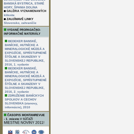
BANSKÁ BYSTRICA, STARÉ
HORY, ŠPANIA DOLINA
GALÉRIA VYZNAMENANÝCH
kliknite
ZAUJÍMAVÉ LINKY
,
Slovensko
zahraničie
VYDANÉ PROPAGAČNO-
INFORMAČNÉ MATERIÁLY
BEDEKER BANSKÉ,
BANÍCKE, HUTNÍCKE A
MINERALOGICKÉ MÚZEÁ A
EXPOZÍCIE, SPRÍSTUPNENÉ
ŠTÔLNE A SKANZENY V
SLOVENSKEJ REPUBLIKE,
2016, 1. vydanie
BEDEKER BANSKÉ,
BANÍCKE, HUTNÍCKE A
MINERALOGICKÉ MÚZEÁ A
EXPOZÍCIE, SPRÍSTUPNENÉ
ŠTÔLNE A SKANZENY V
SLOVENSKEJ REPUBLIKE,
2016, 2. vydanie
ZDRUŽENIE BANÍCKYCH
SPOLKOV A CECHOV
SLOVENSKA (stanovy,
informácie), 2010
ČASOPIS MONTANREVUE
v súťaži
- 1. miesto
MIESTNE NOVINY 2011!