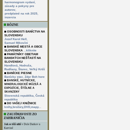
,
harmonogram vydaní
zásady a pokyny pre
,
autorov
,
predplatné na rok 2025
inzercia
RÔZNE
OSOBNOSTI BANÍCTVA NA
SLOVENSKU
,
Jozef Karol Hell
Samuel Mikovíni
BANSKÉ MESTÁ A OBCE
SLOVENSKA
...kliknite
PAMÄTNÍKY OBETIAM
BANSKÝCH NEŠŤASTÍ NA
SLOVENSKU
Handlová,
Hodruša,
Rudňany,
Šturec,
Veľký Krtíš
BANÍCKE PIESNE
,
Banícky stav
Zdar Boh hore
BANSKÉ, HUTNÍCKE,
MINERALOGICKÉ MÚZEÁ A
EXPOZÍCIE, ŠTÔLNE A
SKANZENY
Slovenská republika,
Česká
republika
DO VAŠEJ KNIŽNICE
knihy,brožúry,DVD,mapy...
ZAUJÍMAVOSTI ZO
ZAHRANIČIA
Jak se těží uhlí
v Dole Darkov u
Karviné