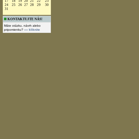
17
18
19
20
21
22
23
24
25
26
27
28
29
30
31
KONTAKTUJTE NÁS!
Máte otázku, návrh alebo
pripomienku?
»» kliknite