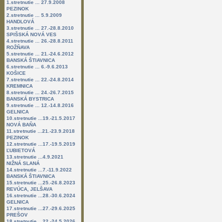
1.stretnutie ... 27.9.2008
PEZINOK
2.stretnutie ... 5.9.2009
HANDLOVÁ
3.stretnutie ... 27.-28.8.2010
SPIŠSKÁ NOVÁ VES
4.stretnutie ... 26.-28.8.2011
ROŽŇAVA
5.stretnutie ... 21.-24.6.2012
BANSKÁ ŠTIAVNICA
6.stretnutie ... 6.-9.6.2013
KOŠICE
7.stretnutie ... 22.-24.8.2014
KREMNICA
8.stretnutie ... 24.-26.7.2015
BANSKÁ BYSTRICA
9.stretnutie ... 12.-14.8.2016
GELNICA
10.stretnutie ...19.-21.5.2017
NOVÁ BAŇA
11.stretnutie ...21.-23.9.2018
PEZINOK
12.stretnutie ...17.-19.5.2019
ĽUBIETOVÁ
13.stretnutie ...4.9.2021
NIŽNÁ SLANÁ
14.stretnutie ...7.-11.9.2022
BANSKÁ ŠTIAVNICA
15.stretnutie ...25.-26.8.2023
REVÚCA, JELŠAVA
16.stretnutie ...28.-30.6.2024
GELNICA
17.stretnutie ...27.-29.6.2025
PREŠOV
18.stretnutie ...22.-24.5.2026