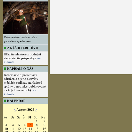
Ostrava otvorila mimoriadnu
pamiatku -
vysoké pece
Z NÁŠHO ARCHÍVU
Hľadáte niektoré z podujatí
alebo staršie príspevky?
»»
kliknite
NAPÍSALI O NÁS
Informácie o prezentácií
združenia a jeho aktivít v
médiách (odkazy na tlačové
správy a novinky publikované
na iných serveroch).
»»
kliknite
KALENDÁR
<
August 2026
>
Po
Ut
St
Št
Pi
So
Ne
1
2
3
4
5
6
7
8
9
10
11
12
13
14
15
16