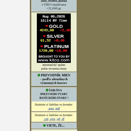
zlato, striebro, platina
v USD/1 trojská unca
= 31,1045 gr.
automatický update
počas otvorenia burzy
PREVODNÍK MIEN
- podľa aktuálnych
výmenných kurzov
ŠABLÓNA
SPRÁVNEHO TVARU
BANÍCKEHO ZNAKU !
Stiahnite si šablónu vo formáte:
.eps
.pdf
Stiahnite si šablónu vo formáte:
.cdr
.eps
.gif
.tif
VIETE, ŽE...