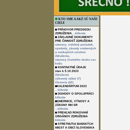
KTO SME A AKÉ SÚ NAŠE
CIELE
PRÍHOVOR PREDSEDU
ZDRUŽENIA
...kliknite
ZÁKLADNÉ DOKUMENTY
PRE ČINNOSŤ ZDRUŽENIA
,
,
stanovy
volebný poriadok
,
symboly
zásady vnútorných
a vonkajších vzťahov
Združenia,
stanovy čestného skoku cez
kožu.
KONTAKTNÉ ÚDAJE
stav k 5.10.2023
Združenie
výkonný výbor (7)
členovia (42)
KALENDÁRTUM 2023
...kliknite
DOHODY O SPOLUPRÁCI
kliknite
SMERNICE, VÝNOSY A
ZÁKONY MH SR
...kliknite
PREHĽAD ROKOVANÍ
ORGÁNOV ZDRUŽENIA
kliknite
STRETNUTIA BANSKÝCH
MIEST A OBCÍ SLOVENSKA