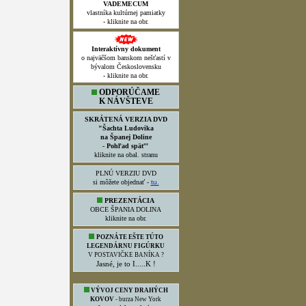
VADEMECUM
vlastníka kultúrnej pamiatky
- kliknite na obr.
Interaktívny dokument
o najväčšom banskom nešťastí v
bývalom Československu
- kliknite na obr.
ODPORÚČAME
K NÁVŠTEVE
SKRÁTENÁ VERZIA DVD
"Šachta Ludovika
na Španej Doline
- Pohľad späť"
kliknite na obal. stranu
PLNÚ VERZIU DVD
si môžete objednať -
tu.
PREZENTÁCIA
OBCE ŠPANIA DOLINA
kliknite na obr.
POZNÁTE EŠTE TÚTO
LEGENDÁRNU FIGÚRKU
V POSTAVIČKE BANÍKA ?
Jasné, je to I.....K !
VÝVOJ CENY DRAHÝCH
KOVOV
- burza New York