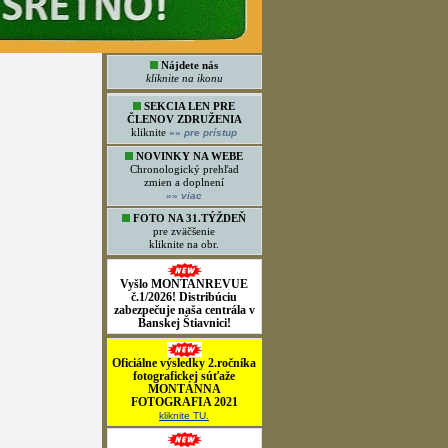
Nájdete nás
kliknite na ikonu
SEKCIA LEN PRE
ČLENOV ZDRUŽENIA
kliknite
»»
pre prístup
NOVINKY NA WEBE
Chronologický prehľad
zmien a doplnení
»»
viac
FOTO NA 31.TÝŽDEŇ
pre zväčšenie
kliknite na obr.
Vyšlo MONTANREVUE
č.1/2026! Distribúciu
zabezpečuje naša centrála v
Banskej Štiavnici!
Oficiálne výsledky 2.ročníka
fotografickej súťaže
MONTÁNNA
FOTOGRAFIA 2021
kliknite TU.