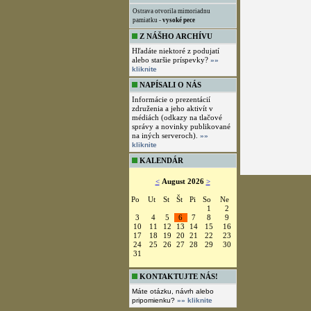
Ostrava otvorila mimoriadnu
pamiatku -
vysoké pece
Z NÁŠHO ARCHÍVU
Hľadáte niektoré z podujatí
alebo staršie príspevky?
»»
kliknite
NAPÍSALI O NÁS
Informácie o prezentácií
združenia a jeho aktivít v
médiách (odkazy na tlačové
správy a novinky publikované
na iných serveroch).
»»
kliknite
KALENDÁR
<
August 2026
>
Po
Ut
St
Št
Pi
So
Ne
1
2
3
4
5
6
7
8
9
10
11
12
13
14
15
16
17
18
19
20
21
22
23
24
25
26
27
28
29
30
31
KONTAKTUJTE NÁS!
Máte otázku, návrh alebo
pripomienku?
»» kliknite