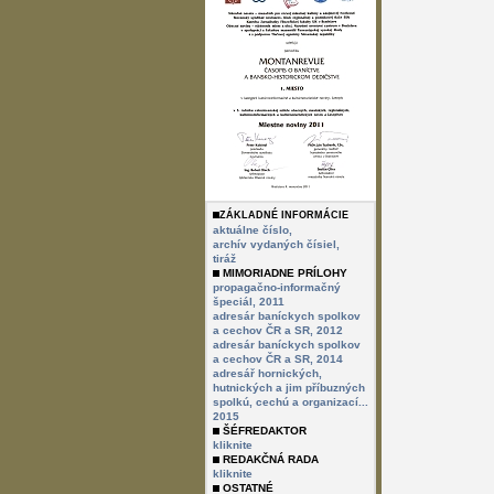
ZÁKLADNÉ INFORMÁCIE
aktuálne číslo,
archív vydaných čísiel,
tiráž
MIMORIADNE PRÍLOHY
propagačno-informačný
špeciál, 2011
adresár baníckych spolkov
a cechov ČR a SR, 2012
adresár baníckych spolkov
a cechov ČR a SR, 2014
adresář hornických,
hutnických a jim příbuzných
spolkú, cechú a organizací...
2015
ŠÉFREDAKTOR
kliknite
REDAKČNÁ RADA
kliknite
OSTATNÉ