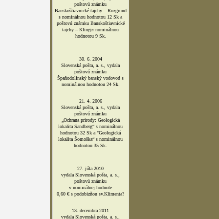
poštovú známku
Banskoštiavnické tajchy – Rozgrund
s nominálnou hodnotou 12 Sk a
poštovú známku Banskoštiavnické
tajchy – Klinger nominálnou
hodnotou 9 Sk.
30. 6. 2004
Slovenská pošta, a. s., vydala
poštovú známku
Špaňodolinský banský vodovod s
nominálnou hodnotou 24 Sk.
21. 4. 2006
Slovenská pošta, a. s., vydala
poštovú známku
„Ochrana prírody: Geologická
lokalita Sandberg“ s nominálnou
hodnotou 32 Sk a "Geologická
lokalita Šomoška“ s nominálnou
hodnotou 35 Sk.
27. júla 2010
vydala Slovenská pošta, a. s.,
poštovú známku
v nominálnej hodnote
0,60 € s podobizňou sv.Klimenta?
13. decembra 2011
vydala Slovenská pošta, a. s.,