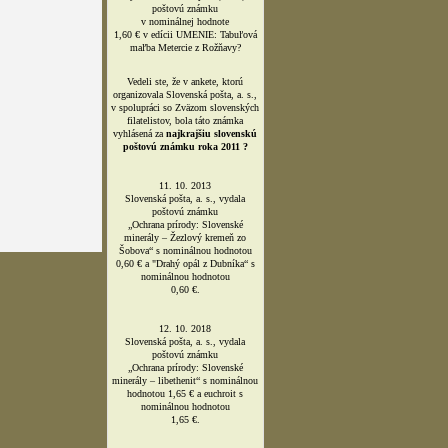
poštovú známku
v nominálnej hodnote
1,60 € v edícii UMENIE: Tabuľová
maľba Metercie z Rožňavy?
Vedeli ste, že v ankete, ktorú
organizovala Slovenská pošta, a. s.,
v spolupráci so Zväzom slovenských
filatelistov, bola táto známka
vyhlásená za
najkrajšiu slovenskú
poštovú známku roka 2011 ?
11. 10. 2013
Slovenská pošta, a. s., vydala
poštovú známku
„Ochrana prírody: Slovenské
minerály – Žezlový kremeň zo
Šobova“ s nominálnou hodnotou
0,60 € a "Drahý opál z Dubníka“ s
nominálnou hodnotou
0,60 €.
12. 10. 2018
Slovenská pošta, a. s., vydala
poštovú známku
„Ochrana prírody: Slovenské
minerály – libethenit“ s nominálnou
hodnotou 1,65 € a euchroit s
nominálnou hodnotou
1,65 €.