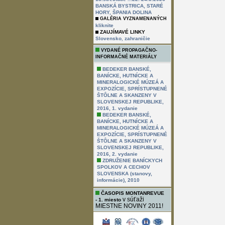
BANSKÁ BYSTRICA, STARÉ
HORY, ŠPANIA DOLINA
GALÉRIA VYZNAMENANÝCH
kliknite
ZAUJÍMAVÉ LINKY
,
Slovensko
zahraničie
VYDANÉ PROPAGAČNO-
INFORMAČNÉ MATERIÁLY
BEDEKER BANSKÉ,
BANÍCKE, HUTNÍCKE A
MINERALOGICKÉ MÚZEÁ A
EXPOZÍCIE, SPRÍSTUPNENÉ
ŠTÔLNE A SKANZENY V
SLOVENSKEJ REPUBLIKE,
2016, 1. vydanie
BEDEKER BANSKÉ,
BANÍCKE, HUTNÍCKE A
MINERALOGICKÉ MÚZEÁ A
EXPOZÍCIE, SPRÍSTUPNENÉ
ŠTÔLNE A SKANZENY V
SLOVENSKEJ REPUBLIKE,
2016, 2. vydanie
ZDRUŽENIE BANÍCKYCH
SPOLKOV A CECHOV
SLOVENSKA (stanovy,
informácie), 2010
ČASOPIS MONTANREVUE
v súťaži
- 1. miesto
MIESTNE NOVINY 2011!