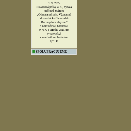
9. 9. 2022
Slovenská pošta, a. s., vydala
poštovú známku
„Ochrana prírody: Významné
slovenské fosílie – tuleň
Devinophoca claytoni“
s nominálnou hodnotou
0,75 € a ulitník Vexillum
svagrovskyi
s nominálnou hodnotou
0,75 €.
SPOLUPRACUJEME