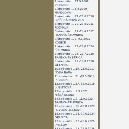
1.stretnutie ... 27.9.2008
PEZINOK
2.stretnutie ... 5.9.2009
HANDLOVÁ
3.stretnutie ... 27.-28.8.2010
SPIŠSKÁ NOVÁ VES
4.stretnutie ... 26.-28.8.2011
ROŽŇAVA
5.stretnutie ... 21.-24.6.2012
BANSKÁ ŠTIAVNICA
6.stretnutie ... 6.-9.6.2013
KOŠICE
7.stretnutie ... 22.-24.8.2014
KREMNICA
8.stretnutie ... 24.-26.7.2015
BANSKÁ BYSTRICA
9.stretnutie ... 12.-14.8.2016
GELNICA
10.stretnutie ...19.-21.5.2017
NOVÁ BAŇA
11.stretnutie ...21.-23.9.2018
PEZINOK
12.stretnutie ...17.-19.5.2019
ĽUBIETOVÁ
13.stretnutie ...4.9.2021
NIŽNÁ SLANÁ
14.stretnutie ...7.-11.9.2022
BANSKÁ ŠTIAVNICA
15.stretnutie ...25.-26.8.2023
REVÚCA, JELŠAVA
16.stretnutie ...28.-30.6.2024
GELNICA
17.stretnutie ...27.-29.6.2025
PREŠOV
18.stretnutie ...22.-24.5.2026