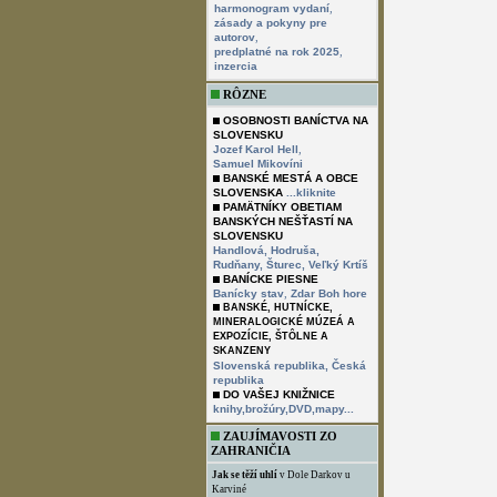
,
harmonogram vydaní
zásady a pokyny pre
,
autorov
,
predplatné na rok 2025
inzercia
RÔZNE
OSOBNOSTI BANÍCTVA NA
SLOVENSKU
,
Jozef Karol Hell
Samuel Mikovíni
BANSKÉ MESTÁ A OBCE
SLOVENSKA
...kliknite
PAMÄTNÍKY OBETIAM
BANSKÝCH NEŠŤASTÍ NA
SLOVENSKU
Handlová,
Hodruša,
Rudňany,
Šturec,
Veľký Krtíš
BANÍCKE PIESNE
,
Banícky stav
Zdar Boh hore
BANSKÉ, HUTNÍCKE,
MINERALOGICKÉ MÚZEÁ A
EXPOZÍCIE, ŠTÔLNE A
SKANZENY
Slovenská republika,
Česká
republika
DO VAŠEJ KNIŽNICE
knihy,brožúry,DVD,mapy...
ZAUJÍMAVOSTI ZO
ZAHRANIČIA
Jak se těží uhlí
v Dole Darkov u
Karviné