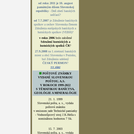
od roku 2011 je 10. august
pamätným dňom Slovenskej
republiky
- Deň obetí banských
nešťastí?
od 7.7.2007
je Združenie baníckych
spolkov a cechov Slovenska členom
Združenia európskych baníckych a
hutníckych spolkov (VEBH)?
v roku 2006
bolo založené
Sdružení hornických a
hutnických spolků ČR
?
27.9.2008
na 1.stretnutí banských
miest a obcí Slovenska v Pezinku,
bol Združeniu udelený
ČESKÝ PERMON
?
»»
viac
POŠTOVÉ ZNÁMKY
VYDANÉ SLOVENSKOU
POŠTOU, A.S.
V ROKOCH 1999-2022
S TÉMATIKOU BANÍCTVA,
GEOLÓGIE A MINERALÓGIE
21. 1. 1999
Slovenská pošta, a. s., vydala
poštovú známku
v emisnom rade Technické pamiatky
- Vodnostĺpcový stroj J.K.Hella s
nominálnou hodnotou 7 Sk.
15. 7. 2003
Slovenská pošta, a. s., vydala