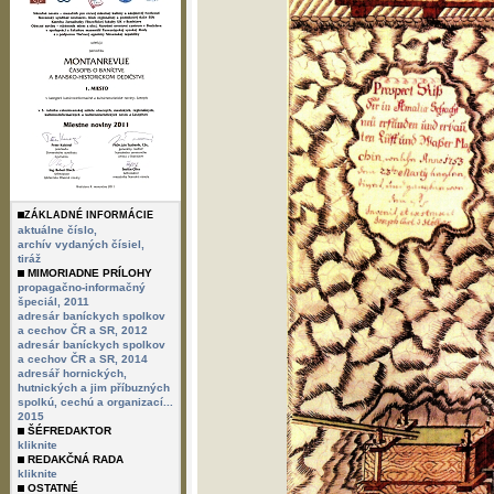
ZÁKLADNÉ INFORMÁCIE
aktuálne číslo,
archív vydaných čísiel,
tiráž
MIMORIADNE PRÍLOHY
propagačno-informačný
špeciál, 2011
adresár baníckych spolkov
a cechov ČR a SR, 2012
adresár baníckych spolkov
a cechov ČR a SR, 2014
adresář hornických,
hutnických a jim příbuzných
spolkú, cechú a organizací...
2015
ŠÉFREDAKTOR
kliknite
REDAKČNÁ RADA
kliknite
OSTATNÉ