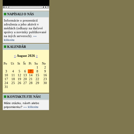
NAPÍSALI O NÁS
Informácie o prezentácií
združenia a jeho aktivít v
médiách (odkazy na tlačové
správy a novinky publikované
na iných serveroch).
»»
kliknite
KALENDÁR
<
August 2026
>
Po
Ut
St
Št
Pi
So
Ne
1
2
3
4
5
6
7
8
9
10
11
12
13
14
15
16
17
18
19
20
21
22
23
24
25
26
27
28
29
30
31
KONTAKTUJTE NÁS!
Máte otázku, návrh alebo
pripomienku?
»» kliknite