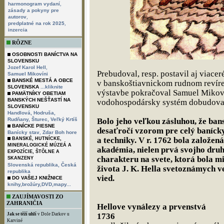
,
harmonogram vydaní
zásady a pokyny pre
,
autorov
,
predplatné na rok 2025
inzercia
RÔZNE
OSOBNOSTI BANÍCTVA NA
SLOVENSKU
,
Jozef Karol Hell
Prebudoval, resp. postavil aj viace
Samuel Mikovíni
BANSKÉ MESTÁ A OBCE
v banskoštiavnickom rudnom revíre,
SLOVENSKA
...kliknite
výstavbe pokračoval Samuel Mikoví
PAMÄTNÍKY OBETIAM
BANSKÝCH NEŠŤASTÍ NA
vodohospodársky systém dobudoval 
SLOVENSKU
Handlová,
Hodruša,
Rudňany,
Šturec,
Veľký Krtíš
Bolo jeho veľkou zásluhou, že ban
BANÍCKE PIESNE
desaťročí vzorom pre celý banícky
,
Banícky stav
Zdar Boh hore
a techniky. V r. 1762 bola založe
BANSKÉ, HUTNÍCKE,
MINERALOGICKÉ MÚZEÁ A
akadémia, nielen prvá svojho druh
EXPOZÍCIE, ŠTÔLNE A
charakteru na svete, ktorá bola 
SKANZENY
Slovenská republika,
Česká
života J. K. Hella svetoznámych ve
republika
vied.
DO VAŠEJ KNIŽNICE
knihy,brožúry,DVD,mapy...
ZAUJÍMAVOSTI ZO
ZAHRANIČIA
Hellove vynálezy a prvenstvá
Jak se těží uhlí
v Dole Darkov u
1736
Karviné