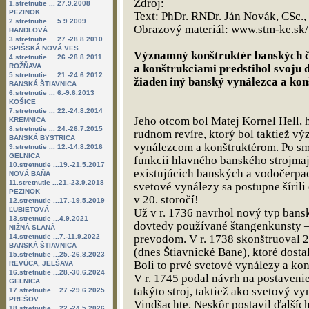
Zdroj:
1.stretnutie ... 27.9.2008
PEZINOK
Text: PhDr. RNDr. Ján Novák, CSc.
2.stretnutie ... 5.9.2009
Obrazový materiál: www.stm-ke.sk
HANDLOVÁ
3.stretnutie ... 27.-28.8.2010
SPIŠSKÁ NOVÁ VES
Významný konštruktér banských če
4.stretnutie ... 26.-28.8.2011
ROŽŇAVA
a konštrukciami predstihol svoju d
5.stretnutie ... 21.-24.6.2012
žiaden iný banský vynálezca a kon
BANSKÁ ŠTIAVNICA
6.stretnutie ... 6.-9.6.2013
KOŠICE
7.stretnutie ... 22.-24.8.2014
Jeho otcom bol Matej Kornel Hell, 
KREMNICA
8.stretnutie ... 24.-26.7.2015
rudnom revíre, ktorý bol taktiež
BANSKÁ BYSTRICA
vynálezcom a konštruktérom. Po smrt
9.stretnutie ... 12.-14.8.2016
GELNICA
funkcii hlavného banského strojmaj
10.stretnutie ...19.-21.5.2017
existujúcich banských a vodočerpací
NOVÁ BAŇA
11.stretnutie ...21.-23.9.2018
svetové vynálezy sa postupne šírili 
PEZINOK
v 20. storočí!
12.stretnutie ...17.-19.5.2019
ĽUBIETOVÁ
Už v r. 1736 navrhol nový typ bans
13.stretnutie ...4.9.2021
dovtedy používané štangenkunsty
NIŽNÁ SLANÁ
14.stretnutie ...7.-11.9.2022
prevodom. V r. 1738 skonštruoval 2 
BANSKÁ ŠTIAVNICA
(dnes Štiavnické Bane), ktoré dost
15.stretnutie ...25.-26.8.2023
Boli to prvé svetové vynálezy a konš
REVÚCA, JELŠAVA
16.stretnutie ...28.-30.6.2024
V r. 1745 podal návrh na postaveni
GELNICA
takýto stroj, taktiež ako svetový vy
17.stretnutie ...27.-29.6.2025
PREŠOV
Vindšachte. Neskôr postavil ďalšíc
18.stretnutie ...22.-24.5.2026