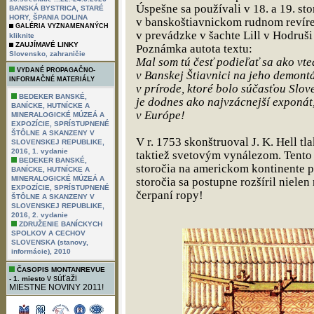
Úspešne sa používali v 18. a 19. st
BANSKÁ BYSTRICA, STARÉ
HORY, ŠPANIA DOLINA
v banskoštiavnickom rudnom revíre e
GALÉRIA VYZNAMENANÝCH
v prevádzke v šachte Lill v Hodruš
kliknite
ZAUJÍMAVÉ LINKY
Poznámka autota textu:
,
Slovensko
zahraničie
Mal som tú česť podieľať sa ako vt
VYDANÉ PROPAGAČNO-
v Banskej Štiavnici na jeho demont
INFORMAČNÉ MATERIÁLY
v prírode, ktoré bolo súčasťou Slo
BEDEKER BANSKÉ,
je dodnes ako najvzácnejší exponát,
BANÍCKE, HUTNÍCKE A
v Európe!
MINERALOGICKÉ MÚZEÁ A
EXPOZÍCIE, SPRÍSTUPNENÉ
ŠTÔLNE A SKANZENY V
V r. 1753 skonštruoval J. K. Hell t
SLOVENSKEJ REPUBLIKE,
2016, 1. vydanie
taktiež svetovým vynálezom. Tento p
BEDEKER BANSKÉ,
storočia na americkom kontinente 
BANÍCKE, HUTNÍCKE A
MINERALOGICKÉ MÚZEÁ A
storočia sa postupne rozšíril nielen
EXPOZÍCIE, SPRÍSTUPNENÉ
čerpaní ropy!
ŠTÔLNE A SKANZENY V
SLOVENSKEJ REPUBLIKE,
2016, 2. vydanie
ZDRUŽENIE BANÍCKYCH
SPOLKOV A CECHOV
SLOVENSKA (stanovy,
informácie), 2010
ČASOPIS MONTANREVUE
v súťaži
- 1. miesto
MIESTNE NOVINY 2011!