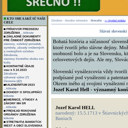
KTO SME A AKÉ SÚ NAŠE
Združenie - Aktuálne informácie -
Aktuality
-
»» úvodná stránka
CIELE
PRÍHOVOR PREDSEDU
Slávni slovenskí
ZDRUŽENIA
...kliknite
ZÁKLADNÉ DOKUMENTY
PRE ČINNOSŤ ZDRUŽENIA
Bohatá história a súčasnosť slovens
,
,
stanovy
volebný poriadok
ktoré tvorili jeho slávne dejiny. 
,
symboly
zásady vnútorných
a vonkajších vzťahov
osobností bolo a je na Slovensku, kt
Združenia,
celosvetových dejín. Ale my, Slovác
stanovy čestného skoku cez
kožu.
KONTAKTNÉ ÚDAJE
stav k 5.10.2023
Slovenskí vynálezcovia vždy tvorili
Združenie
podpísané pod vynálezmi a patentami
výkonný výbor (7)
členovia (42)
Okrem iného aj svojimi vynálezmi n
KALENDÁRTUM 2023
Jozef Karol Hell - významný konš
...kliknite
DOHODY O SPOLUPRÁCI
kliknite
SMERNICE, VÝNOSY A
ZÁKONY MH SR
Jozef Karol HELL
...kliknite
PREHĽAD ROKOVANÍ
narodený: 15.5.1713 v Štiavnických
ORGÁNOV ZDRUŽENIA
Baniach
kliknite
STRETNUTIA BANSKÝCH
MIEST A OBCÍ SLOVENSKA