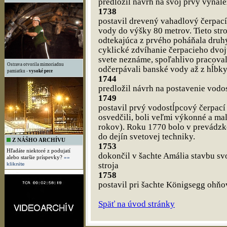
predložil návrh na svoj prvý vynále
1738
postavil drevený vahadlový čerpací 
vody do výšky 80 metrov. Tieto stro
odtekajúca z prvého poháňala druhý
cyklické zdvíhanie čerpacieho dvojt
svete neznáme, spoľahlivo pracovali
Ostrava otvorila mimoriadnu
odčerpávali banské vody až z hĺbky
pamiatku -
vysoké pece
1744
predložil návrh na postavenie vodo
1749
postavil prvý vodostĺpcový čerpací 
osvedčili, boli veľmi výkonné a mal
rokov). Roku 1770 bolo v prevádzke
do dejín svetovej techniky.
Z NÁŠHO ARCHÍVU
1753
Hľadáte niektoré z podujatí
dokončil v šachte Amália stavbu s
alebo staršie príspevky?
»»
stroja
kliknite
1758
postavil pri šachte Königsegg ohňov
Späť na úvod stránky