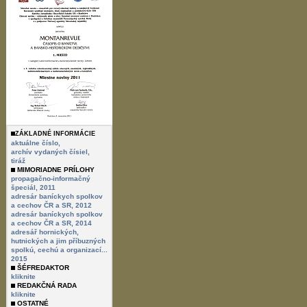
ZÁKLADNÉ INFORMÁCIE
aktuálne číslo,
archív vydaných čísiel,
tiráž
MIMORIADNE PRÍLOHY
propagačno-informačný
špeciál, 2011
adresár baníckych spolkov
a cechov ČR a SR, 2012
adresár baníckych spolkov
a cechov ČR a SR, 2014
adresář hornických,
hutnických a jim příbuzných
spolkú, cechú a organizací...
2015
ŠÉFREDAKTOR
kliknite
REDAKČNÁ RADA
kliknite
OSTATNÉ