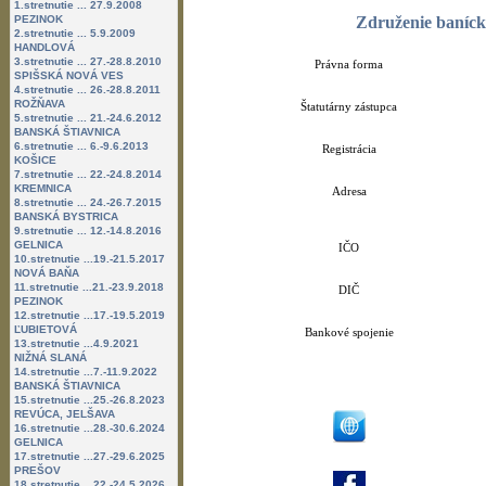
1.stretnutie ... 27.9.2008
PEZINOK
Združenie baníck
2.stretnutie ... 5.9.2009
HANDLOVÁ
3.stretnutie ... 27.-28.8.2010
Právna forma
SPIŠSKÁ NOVÁ VES
4.stretnutie ... 26.-28.8.2011
ROŽŇAVA
Štatutárny zástupca
5.stretnutie ... 21.-24.6.2012
BANSKÁ ŠTIAVNICA
6.stretnutie ... 6.-9.6.2013
Registrácia
KOŠICE
7.stretnutie ... 22.-24.8.2014
KREMNICA
Adresa
8.stretnutie ... 24.-26.7.2015
BANSKÁ BYSTRICA
9.stretnutie ... 12.-14.8.2016
GELNICA
IČO
10.stretnutie ...19.-21.5.2017
NOVÁ BAŇA
11.stretnutie ...21.-23.9.2018
DIČ
PEZINOK
12.stretnutie ...17.-19.5.2019
ĽUBIETOVÁ
Bankové spojenie
13.stretnutie ...4.9.2021
NIŽNÁ SLANÁ
14.stretnutie ...7.-11.9.2022
BANSKÁ ŠTIAVNICA
15.stretnutie ...25.-26.8.2023
REVÚCA, JELŠAVA
16.stretnutie ...28.-30.6.2024
GELNICA
17.stretnutie ...27.-29.6.2025
PREŠOV
18.stretnutie ...22.-24.5.2026