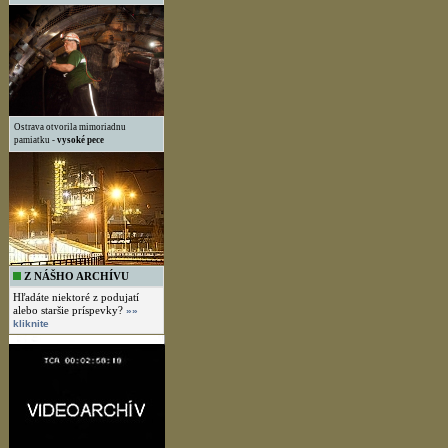
Ostrava otvorila mimoriadnu
pamiatku -
vysoké pece
Z NÁŠHO ARCHÍVU
Hľadáte niektoré z podujatí
alebo staršie príspevky?
»»
kliknite