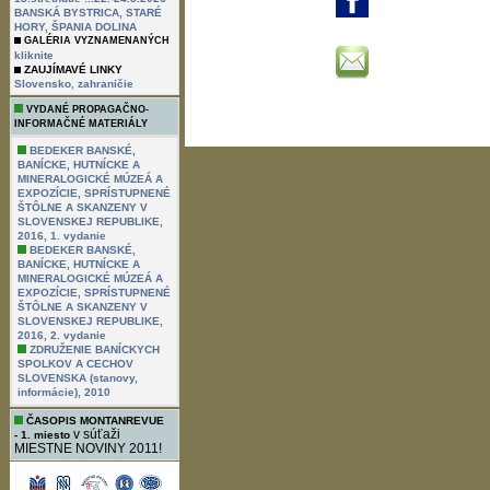
BANSKÁ BYSTRICA, STARÉ
HORY, ŠPANIA DOLINA
GALÉRIA VYZNAMENANÝCH
kliknite
ZAUJÍMAVÉ LINKY
,
Slovensko
zahraničie
VYDANÉ PROPAGAČNO-
INFORMAČNÉ MATERIÁLY
BEDEKER BANSKÉ,
BANÍCKE, HUTNÍCKE A
MINERALOGICKÉ MÚZEÁ A
EXPOZÍCIE, SPRÍSTUPNENÉ
ŠTÔLNE A SKANZENY V
SLOVENSKEJ REPUBLIKE,
2016, 1. vydanie
BEDEKER BANSKÉ,
BANÍCKE, HUTNÍCKE A
MINERALOGICKÉ MÚZEÁ A
EXPOZÍCIE, SPRÍSTUPNENÉ
ŠTÔLNE A SKANZENY V
SLOVENSKEJ REPUBLIKE,
2016, 2. vydanie
ZDRUŽENIE BANÍCKYCH
SPOLKOV A CECHOV
SLOVENSKA (stanovy,
informácie), 2010
ČASOPIS MONTANREVUE
v súťaži
- 1. miesto
MIESTNE NOVINY 2011!