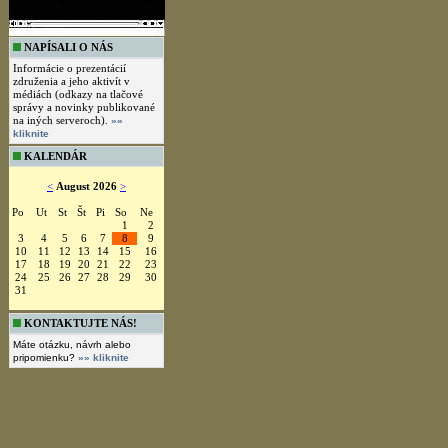
NAPÍSALI O NÁS
Informácie o prezentácií
združenia a jeho aktivít v
médiách (odkazy na tlačové
správy a novinky publikované
na iných serveroch).
»»
kliknite
KALENDÁR
<
August 2026
>
Po
Ut
St
Št
Pi
So
Ne
1
2
3
4
5
6
7
8
9
10
11
12
13
14
15
16
17
18
19
20
21
22
23
24
25
26
27
28
29
30
31
KONTAKTUJTE NÁS!
Máte otázku, návrh alebo
pripomienku?
»» kliknite