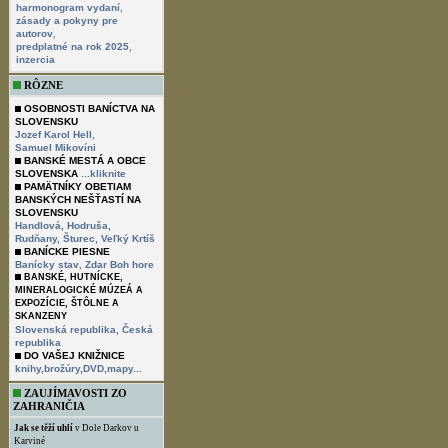
,
harmonogram vydaní
zásady a pokyny pre
,
autorov
,
predplatné na rok 2025
inzercia
RÔZNE
OSOBNOSTI BANÍCTVA NA
SLOVENSKU
,
Jozef Karol Hell
Samuel Mikovíni
BANSKÉ MESTÁ A OBCE
SLOVENSKA
...kliknite
PAMÄTNÍKY OBETIAM
BANSKÝCH NEŠŤASTÍ NA
SLOVENSKU
Handlová,
Hodruša,
Rudňany,
Šturec,
Veľký Krtíš
BANÍCKE PIESNE
,
Banícky stav
Zdar Boh hore
BANSKÉ, HUTNÍCKE,
MINERALOGICKÉ MÚZEÁ A
EXPOZÍCIE, ŠTÔLNE A
SKANZENY
Slovenská republika,
Česká
republika
DO VAŠEJ KNIŽNICE
knihy,brožúry,DVD,mapy...
ZAUJÍMAVOSTI ZO
ZAHRANIČIA
Jak se těží uhlí
v Dole Darkov u
Karviné