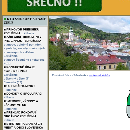
KTO SME A AKÉ SÚ NAŠE
CIELE
PRÍHOVOR PREDSEDU
ZDRUŽENIA
...kliknite
ZÁKLADNÉ DOKUMENTY
PRE ČINNOSŤ ZDRUŽENIA
,
,
stanovy
volebný poriadok
,
symboly
zásady vnútorných
a vonkajších vzťahov
Združenia,
stanovy čestného skoku cez
kožu.
KONTAKTNÉ ÚDAJE
stav k 5.10.2023
Združenie
Kontaktné údaje -
Združenie
-
»» úvodná stránka
výkonný výbor (7)
členovia (42)
KALENDÁRTUM 2023
...kliknite
DOHODY O SPOLUPRÁCI
kliknite
SMERNICE, VÝNOSY A
ZÁKONY MH SR
...kliknite
PREHĽAD ROKOVANÍ
ORGÁNOV ZDRUŽENIA
kliknite
STRETNUTIA BANSKÝCH
MIEST A OBCÍ SLOVENSKA