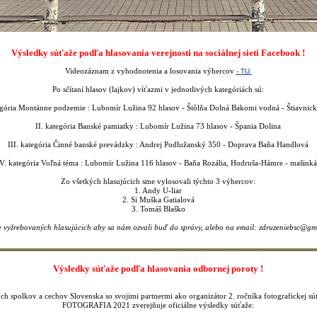
Výsledky súťaže podľa hlasovania verejnosti na sociálnej sieti Facebook !
Videozáznam z vyhodnotenia a losovania výhercov
- TU.
Po sčítaní hlasov (lajkov) víťazmi v jednotlivých kategóriách sú:
egória Montánne podzemie : Lubomír Lužina 92 hlasov - Štôlňa Dolná Bakomi vodná - Štiavnick
II. kategória Banské pamiatky : Lubomír Lužina 73 hlasov - Špania Dolina
III. kategória Činné banské prevádzky : Andrej Podlužanský 350 - Doprava Baňa Handlová
V. kategória Voľná téma : Lubomír Lužina 116 hlasov - Baňa Rozália, Hodruša-Hámre - mašinká
Zo všetkých hlasujúcich sme vylosovali týchto 3 výhercov:
1. Andy U-liar
2. Si Muška Gatialová
3. Tomáš Blaško
 vyžrebovaných hlasujúcich aby sa nám ozvali buď do správy, alebo na email: zdruzeniebsc@gm
Výsledky súťaže podľa hlasovania odbornej poroty !
ch spolkov a cechov Slovenska so svojimi partnermi ako organizátor 2. ročníka fotografick
FOTOGRAFIA 2021 zverejňuje oficiálne výsledky súťaže: