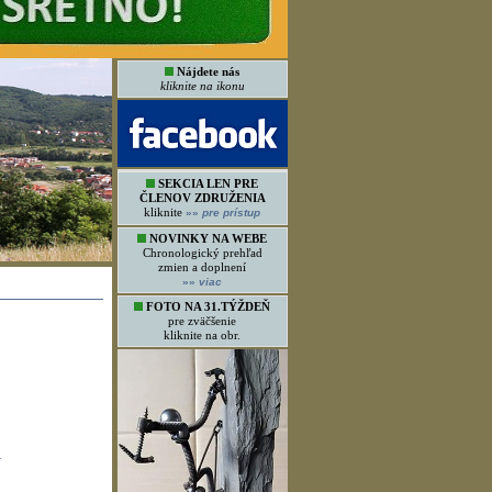
Nájdete nás
kliknite na ikonu
SEKCIA LEN PRE
ČLENOV ZDRUŽENIA
kliknite
»»
pre prístup
NOVINKY NA WEBE
Chronologický prehľad
zmien a doplnení
»»
viac
FOTO NA 31.TÝŽDEŇ
pre zväčšenie
kliknite na obr.
1