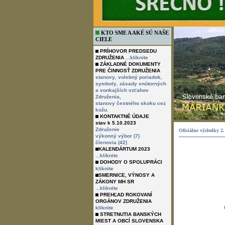
KTO SME A AKÉ SÚ NAŠE
CIELE
PRÍHOVOR PREDSEDU
ZDRUŽENIA
...kliknite
ZÁKLADNÉ DOKUMENTY
PRE ČINNOSŤ ZDRUŽENIA
,
,
stanovy
volebný poriadok
,
symboly
zásady vnútorných
a vonkajších vzťahov
Združenia,
stanovy čestného skoku cez
kožu.
KONTAKTNÉ ÚDAJE
stav k 5.10.2023
Združenie
Oficiálne výsledky
výkonný výbor (7)
členovia (42)
KALENDÁRTUM 2023
...kliknite
DOHODY O SPOLUPRÁCI
kliknite
SMERNICE, VÝNOSY A
ZÁKONY MH SR
...kliknite
PREHĽAD ROKOVANÍ
ORGÁNOV ZDRUŽENIA
kliknite
STRETNUTIA BANSKÝCH
MIEST A OBCÍ SLOVENSKA