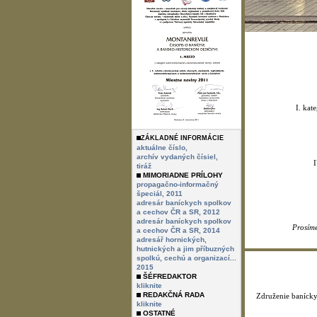
I. kat
ZÁKLADNÉ INFORMÁCIE
aktuálne číslo,
archív vydaných čísiel,
I
tiráž
MIMORIADNE PRÍLOHY
propagačno-informačný
špeciál, 2011
adresár baníckych spolkov
a cechov ČR a SR, 2012
adresár baníckych spolkov
Prosíme
a cechov ČR a SR, 2014
adresář hornických,
hutnických a jim příbuzných
spolkú, cechú a organizací...
2015
ŠÉFREDAKTOR
kliknite
REDAKČNÁ RADA
Združenie banícky
kliknite
OSTATNÉ