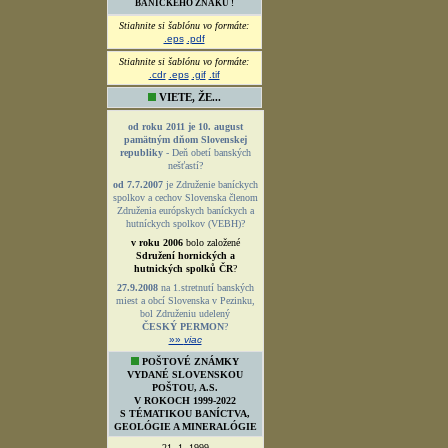
BANÍCKEHO ZNAKU !
Stiahnite si šablónu vo formáte:
.eps
.pdf
Stiahnite si šablónu vo formáte:
.cdr
.eps
.gif
.tif
VIETE, ŽE...
od roku 2011 je 10. august
pamätným dňom Slovenskej
republiky
- Deň obetí banských
nešťastí?
od 7.7.2007
je Združenie baníckych
spolkov a cechov Slovenska členom
Združenia európskych baníckych a
hutníckych spolkov (VEBH)?
v roku 2006
bolo založené
Sdružení hornických a
hutnických spolků ČR
?
27.9.2008
na 1.stretnutí banských
miest a obcí Slovenska v Pezinku,
bol Združeniu udelený
ČESKÝ PERMON
?
»»
viac
POŠTOVÉ ZNÁMKY
VYDANÉ SLOVENSKOU
POŠTOU, A.S.
V ROKOCH 1999-2022
S TÉMATIKOU BANÍCTVA,
GEOLÓGIE A MINERALÓGIE
21. 1. 1999