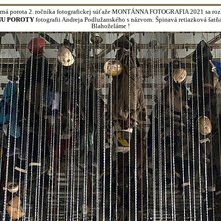
ná porota 2. ročníka fotografickej súťaže MONTÁNNA FOTOGRAFIA 2021 sa roz
NU POROTY
fotografii Andreja Podlužanského s názvom: Špinavá retiazková šatň
Blahoželáme !