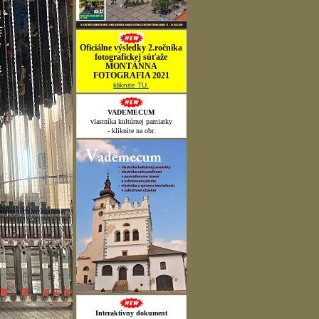
Oficiálne výsledky 2.ročníka
fotografickej súťaže
MONTÁNNA
FOTOGRAFIA 2021
kliknite TU.
VADEMECUM
vlastníka kultúrnej pamiatky
- kliknite na obr.
Interaktívny dokument