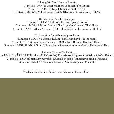
I. kategória Montánne podzemie
1. miesto : JWA-10 Josef Wagner: Voda není překážkou
2. miesto : KTO-13 Karol Tomány: Sádlovský 1
3. miesto : MGR-27 Miloš Greisel: Štôlňa Klenutá v Kvasničnom, Hnilčík
II. kategória Banské pamiatky
1. miesto : LLU-18 Lubomír Lužina: Špania Dolina
2. miesto : MGR-19 Miloš Greisel: Zlatokopecký skanzen, Zlaté Hory
3. miesto : AZE-1 Alena Zemanová: Odval po těžbě lupku na kopci Hřebeč
III. kategória Činné banské prevádzky
1. miesto : LLU-17 Lubomír Lužina: Baňa Handlová – II. horizont
2. miesto : ILE-3 Ivan Lepeň: Vianoce 2020 v Bani Rozália, Hodruša-Hámre
3. miesto : MGR-20 Miloš Greisel: Panoráma vápencového lomu Gretla, Novoveská Huta
IV. kategória Voľná téma
to a OSOBITNÁ CENA POROTY : APO-5 Andrej Podlužanský: Špinavá retiazková šatňa, Baňa H
2. miesto : SKO-48 Stanislav Kovačič: Kríženie chodieb Antimónová štôlňa, Pezinok
3. miesto : SKO-47 Stanislav Kovačič: Štôlňa Augustín, Pezinok
Všetkým súťažiacim ďakujeme a výhercom blahoželáme.