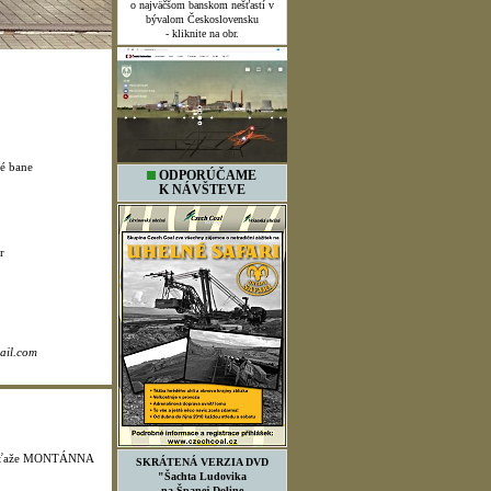
o najväčšom banskom nešťastí v
bývalom Československu
- kliknite na obr.
é bane
ODPORÚČAME
K NÁVŠTEVE
r
ail.com
ej súťaže MONTÁNNA
SKRÁTENÁ VERZIA DVD
"Šachta Ludovika
na Španej Doline