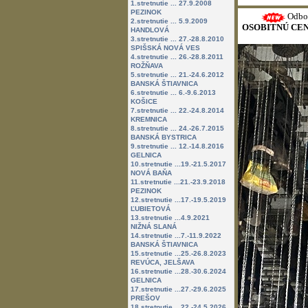
1.stretnutie ... 27.9.2008
PEZINOK
Odbor
2.stretnutie ... 5.9.2009
OSOBITNÚ CE
HANDLOVÁ
3.stretnutie ... 27.-28.8.2010
SPIŠSKÁ NOVÁ VES
4.stretnutie ... 26.-28.8.2011
ROŽŇAVA
5.stretnutie ... 21.-24.6.2012
BANSKÁ ŠTIAVNICA
6.stretnutie ... 6.-9.6.2013
KOŠICE
7.stretnutie ... 22.-24.8.2014
KREMNICA
8.stretnutie ... 24.-26.7.2015
BANSKÁ BYSTRICA
9.stretnutie ... 12.-14.8.2016
GELNICA
10.stretnutie ...19.-21.5.2017
NOVÁ BAŇA
11.stretnutie ...21.-23.9.2018
PEZINOK
12.stretnutie ...17.-19.5.2019
ĽUBIETOVÁ
13.stretnutie ...4.9.2021
NIŽNÁ SLANÁ
14.stretnutie ...7.-11.9.2022
BANSKÁ ŠTIAVNICA
15.stretnutie ...25.-26.8.2023
REVÚCA, JELŠAVA
16.stretnutie ...28.-30.6.2024
GELNICA
17.stretnutie ...27.-29.6.2025
PREŠOV
18.stretnutie ...22.-24.5.2026