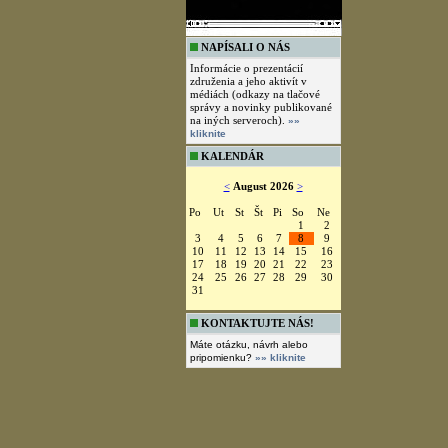
NAPÍSALI O NÁS
Informácie o prezentácií
združenia a jeho aktivít v
médiách (odkazy na tlačové
správy a novinky publikované
na iných serveroch).
»»
kliknite
KALENDÁR
<
August 2026
>
Po
Ut
St
Št
Pi
So
Ne
1
2
3
4
5
6
7
8
9
10
11
12
13
14
15
16
17
18
19
20
21
22
23
24
25
26
27
28
29
30
31
KONTAKTUJTE NÁS!
Máte otázku, návrh alebo
pripomienku?
»» kliknite