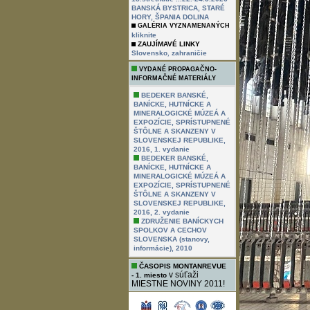
BANSKÁ BYSTRICA, STARÉ
HORY, ŠPANIA DOLINA
GALÉRIA VYZNAMENANÝCH
kliknite
ZAUJÍMAVÉ LINKY
,
Slovensko
zahraničie
VYDANÉ PROPAGAČNO-
INFORMAČNÉ MATERIÁLY
BEDEKER BANSKÉ,
BANÍCKE, HUTNÍCKE A
MINERALOGICKÉ MÚZEÁ A
EXPOZÍCIE, SPRÍSTUPNENÉ
ŠTÔLNE A SKANZENY V
SLOVENSKEJ REPUBLIKE,
2016, 1. vydanie
BEDEKER BANSKÉ,
BANÍCKE, HUTNÍCKE A
MINERALOGICKÉ MÚZEÁ A
EXPOZÍCIE, SPRÍSTUPNENÉ
ŠTÔLNE A SKANZENY V
SLOVENSKEJ REPUBLIKE,
2016, 2. vydanie
ZDRUŽENIE BANÍCKYCH
SPOLKOV A CECHOV
SLOVENSKA (stanovy,
informácie), 2010
ČASOPIS MONTANREVUE
v súťaži
- 1. miesto
MIESTNE NOVINY 2011!