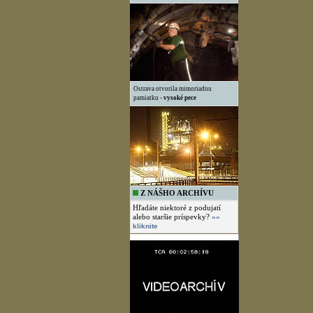
Ostrava otvorila mimoriadnu
pamiatku -
vysoké pece
Z NÁŠHO ARCHÍVU
Hľadáte niektoré z podujatí
alebo staršie príspevky?
»»
kliknite