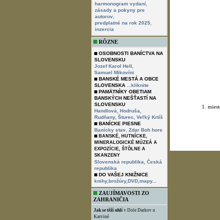
,
harmonogram vydaní
zásady a pokyny pre
,
autorov
,
predplatné na rok 2025
inzercia
RÔZNE
OSOBNOSTI BANÍCTVA NA
SLOVENSKU
,
Jozef Karol Hell
Samuel Mikovíni
BANSKÉ MESTÁ A OBCE
SLOVENSKA
...kliknite
PAMÄTNÍKY OBETIAM
BANSKÝCH NEŠŤASTÍ NA
SLOVENSKU
1. mies
Handlová,
Hodruša,
Rudňany,
Šturec,
Veľký Krtíš
BANÍCKE PIESNE
,
Banícky stav
Zdar Boh hore
BANSKÉ, HUTNÍCKE,
MINERALOGICKÉ MÚZEÁ A
EXPOZÍCIE, ŠTÔLNE A
SKANZENY
Slovenská republika,
Česká
republika
DO VAŠEJ KNIŽNICE
knihy,brožúry,DVD,mapy...
ZAUJÍMAVOSTI ZO
ZAHRANIČIA
Jak se těží uhlí
v Dole Darkov u
Karviné