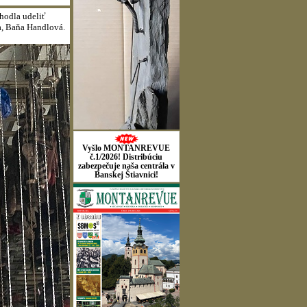
hodla udeliť
a, Baňa Handlová.
Vyšlo MONTANREVUE
č.1/2026! Distribúciu
zabezpečuje naša centrála v
Banskej Štiavnici!