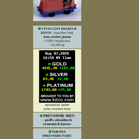
VÝVOJ CENY DRAHÝCH
KOVOV
- burza New York
zlato, striebro, platina
v USD/1 trojská unca
= 31,1045 gr.
automatický update
počas otvorenia burzy
PREVODNÍK MIEN
- podľa aktuálnych
výmenných kurzov
ŠABLÓNA
SPRÁVNEHO TVARU