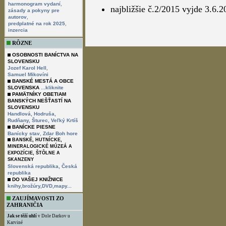
,
harmonogram vydaní
najbližšie č.2/2015 vyjde 3.6.2
zásady a pokyny pre
,
autorov
,
predplatné na rok 2025
inzercia
RÔZNE
OSOBNOSTI BANÍCTVA NA
SLOVENSKU
,
Jozef Karol Hell
Samuel Mikovíni
BANSKÉ MESTÁ A OBCE
SLOVENSKA
...kliknite
PAMÄTNÍKY OBETIAM
BANSKÝCH NEŠŤASTÍ NA
SLOVENSKU
Handlová,
Hodruša,
Rudňany,
Šturec,
Veľký Krtíš
BANÍCKE PIESNE
,
Banícky stav
Zdar Boh hore
BANSKÉ, HUTNÍCKE,
MINERALOGICKÉ MÚZEÁ A
EXPOZÍCIE, ŠTÔLNE A
SKANZENY
Slovenská republika,
Česká
republika
DO VAŠEJ KNIŽNICE
knihy,brožúry,DVD,mapy...
ZAUJÍMAVOSTI ZO
ZAHRANIČIA
Jak se těží uhlí
v Dole Darkov u
Karviné