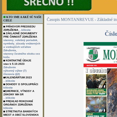
KTO SME A AKÉ SÚ NAŠE
Časopis MONTANREVUE - Základné inf
CIELE
PRÍHOVOR PREDSEDU
ZDRUŽENIA
...kliknite
Čísl
ZÁKLADNÉ DOKUMENTY
PRE ČINNOSŤ ZDRUŽENIA
,
,
stanovy
volebný poriadok
,
symboly
zásady vnútorných
a vonkajších vzťahov
Združenia,
stanovy čestného skoku cez
kožu.
KONTAKTNÉ ÚDAJE
stav k 5.10.2023
Združenie
výkonný výbor (7)
členovia (42)
KALENDÁRTUM 2023
...kliknite
DOHODY O SPOLUPRÁCI
kliknite
SMERNICE, VÝNOSY A
ZÁKONY MH SR
...kliknite
PREHĽAD ROKOVANÍ
ORGÁNOV ZDRUŽENIA
kliknite
STRETNUTIA BANSKÝCH
MIEST A OBCÍ SLOVENSKA