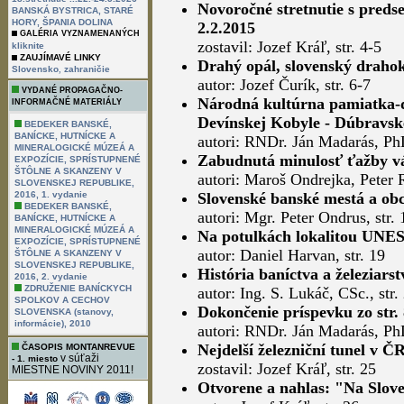
Novoročné stretnutie s pred
BANSKÁ BYSTRICA, STARÉ
HORY, ŠPANIA DOLINA
2.2.2015
GALÉRIA VYZNAMENANÝCH
zostavil: Jozef Kráľ, str. 4-5
kliknite
ZAUJÍMAVÉ LINKY
Drahý opál, slovenský drahok
,
Slovensko
zahraničie
autor: Jozef Čurík, str. 6-7
VYDANÉ PROPAGAČNO-
Národná kultúrna pamiatka-de
INFORMAČNÉ MATERIÁLY
Devínskej Kobyle - Dúbravskej
BEDEKER BANSKÉ,
BANÍCKE, HUTNÍCKE A
autori: RNDr. Ján Madarás, PhD
MINERALOGICKÉ MÚZEÁ A
Zabudnutá minulosť ťažby v
EXPOZÍCIE, SPRÍSTUPNENÉ
ŠTÔLNE A SKANZENY V
autori: Maroš Ondrejka, Peter R
SLOVENSKEJ REPUBLIKE,
2016, 1. vydanie
Slovenské banské mestá a ob
BEDEKER BANSKÉ,
autori: Mgr. Peter Ondrus, str.
BANÍCKE, HUTNÍCKE A
MINERALOGICKÉ MÚZEÁ A
Na potulkách lokalitou UNES
EXPOZÍCIE, SPRÍSTUPNENÉ
autor: Daniel Harvan, str. 19
ŠTÔLNE A SKANZENY V
SLOVENSKEJ REPUBLIKE,
História baníctva a železiars
2016, 2. vydanie
ZDRUŽENIE BANÍCKYCH
autor: Ing. S. Lukáč, CSc., str.
SPOLKOV A CECHOV
Dokončenie príspevku zo str.
SLOVENSKA (stanovy,
informácie), 2010
autori: RNDr. Ján Madarás, PhD
Nejdelší železniční tunel v Č
ČASOPIS MONTANREVUE
v súťaži
- 1. miesto
zostavil: Jozef Kráľ, str. 25
MIESTNE NOVINY 2011!
Otvorene a nahlas: "Na Sloven