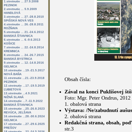
1.stretnutie ... 27.9.2008
PEZINOK
2.stretnutie ... 5.9.2009
HANDLOVÁ
3.stretnutie ... 27.-28.8.2010
SPIŠSKÁ NOVÁ VES
4.stretnutie ... 26.-28.8.2011
ROŽŇAVA
5.stretnutie ... 21.-24.6.2012
BANSKÁ ŠTIAVNICA
6.stretnutie ... 6.-9.6.2013
KOŠICE
7.stretnutie ... 22.-24.8.2014
KREMNICA
8.stretnutie ... 24.-26.7.2015
BANSKÁ BYSTRICA
9.stretnutie ... 12.-14.8.2016
GELNICA
10.stretnutie ...19.-21.5.2017
NOVÁ BAŇA
11.stretnutie ...21.-23.9.2018
Obsah čísla:
PEZINOK
12.stretnutie ...17.-19.5.2019
ĽUBIETOVÁ
Zával na konci Puklišovej št
13.stretnutie ...4.9.2021
Foto: Mgr. Peter Ondrus, 2012
NIŽNÁ SLANÁ
14.stretnutie ...7.-11.9.2022
1. obalová strana
BANSKÁ ŠTIAVNICA
15.stretnutie ...25.-26.8.2023
Výstava: /Ne/zabudnutí aušus
REVÚCA, JELŠAVA
2. obalová strana
16.stretnutie ...28.-30.6.2024
GELNICA
Redakčná strana, obsah, po
17.stretnutie ...27.-29.6.2025
str.3
PREŠOV
18.stretnutie ...22.-24.5.2026