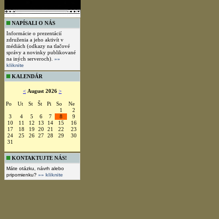
NAPÍSALI O NÁS
Informácie o prezentácií
združenia a jeho aktivít v
médiách (odkazy na tlačové
správy a novinky publikované
na iných serveroch).
»»
kliknite
KALENDÁR
<
August 2026
>
Po
Ut
St
Št
Pi
So
Ne
1
2
3
4
5
6
7
8
9
10
11
12
13
14
15
16
17
18
19
20
21
22
23
24
25
26
27
28
29
30
31
KONTAKTUJTE NÁS!
Máte otázku, návrh alebo
pripomienku?
»» kliknite