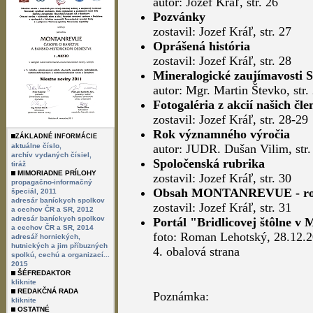
autor: Jozef Kráľ, str. 26
Pozvánky
zostavil: Jozef Kráľ, str. 27
Oprášená história
zostavil: Jozef Kráľ, str. 28
Mineralogické zaujímavosti 
autor: Mgr. Martin Števko, str.
Fotogaléria z akcií našich čle
zostavil: Jozef Kráľ, str. 28-29
Rok významného výročia
ZÁKLADNÉ INFORMÁCIE
aktuálne číslo,
autor: JUDR. Dušan Vilim, str.
archív vydaných čísiel,
Spoločenská rubrika
tiráž
MIMORIADNE PRÍLOHY
zostavil: Jozef Kráľ, str. 30
propagačno-informačný
Obsah MONTANREVUE - ročn
špeciál, 2011
adresár baníckych spolkov
zostavil: Jozef Kráľ, str. 31
a cechov ČR a SR, 2012
adresár baníckych spolkov
Portál "Bridlicovej štôlne v
a cechov ČR a SR, 2014
foto: Roman Lehotský, 28.12.
adresář hornických,
hutnických a jim příbuzných
4. obalová strana
spolkú, cechú a organizací...
2015
ŠÉFREDAKTOR
kliknite
REDAKČNÁ RADA
Poznámka:
kliknite
OSTATNÉ