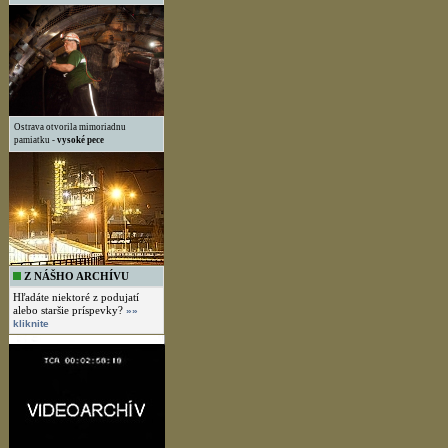
Ostrava otvorila mimoriadnu
pamiatku -
vysoké pece
Z NÁŠHO ARCHÍVU
Hľadáte niektoré z podujatí
alebo staršie príspevky?
»»
kliknite