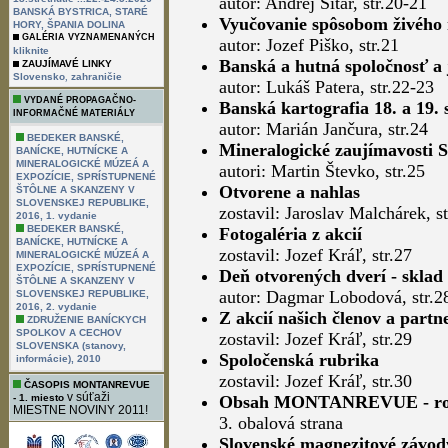
autor: Andrej Sitár, str.20-21
BANSKÁ BYSTRICA, STARÉ
Vyučovanie spôsobom živého 
HORY, ŠPANIA DOLINA
GALÉRIA VYZNAMENANÝCH
autor: Jozef Piško, str.21
kliknite
Banská a hutná spoločnosť a 
ZAUJÍMAVÉ LINKY
,
Slovensko
zahraničie
autor: Lukáš Patera, str.22-23
VYDANÉ PROPAGAČNO-
Banská kartografia 18. a 19. 
INFORMAČNÉ MATERIÁLY
autor: Marián Jančura, str.24
BEDEKER BANSKÉ,
Mineralogické zaujímavosti 
BANÍCKE, HUTNÍCKE A
MINERALOGICKÉ MÚZEÁ A
autori: Martin Števko, str.25
EXPOZÍCIE, SPRÍSTUPNENÉ
Otvorene a nahlas
ŠTÔLNE A SKANZENY V
SLOVENSKEJ REPUBLIKE,
zostavil: Jaroslav Malchárek, st
2016, 1. vydanie
BEDEKER BANSKÉ,
Fotogaléria z akcií
BANÍCKE, HUTNÍCKE A
zostavil: Jozef Kráľ, str.27
MINERALOGICKÉ MÚZEÁ A
EXPOZÍCIE, SPRÍSTUPNENÉ
Deň otvorených dverí - sklad
ŠTÔLNE A SKANZENY V
autor: Dagmar Lobodová, str.2
SLOVENSKEJ REPUBLIKE,
2016, 2. vydanie
Z akcií našich členov a partn
ZDRUŽENIE BANÍCKYCH
SPOLKOV A CECHOV
zostavil: Jozef Kráľ, str.29
SLOVENSKA (stanovy,
Spoločenská rubrika
informácie), 2010
zostavil: Jozef Kráľ, str.30
ČASOPIS MONTANREVUE
v súťaži
- 1. miesto
Obsah MONTANREVUE - ročn
MIESTNE NOVINY 2011!
3. obalová strana
Slovenské magnezitové závody