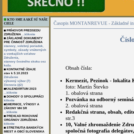
KTO SME A AKÉ SÚ NAŠE
Časopis MONTANREVUE - Základné inf
CIELE
PRÍHOVOR PREDSEDU
ZDRUŽENIA
...kliknite
Čísl
ZÁKLADNÉ DOKUMENTY
PRE ČINNOSŤ ZDRUŽENIA
,
,
stanovy
volebný poriadok
,
symboly
zásady vnútorných
a vonkajších vzťahov
Združenia,
stanovy čestného skoku cez
kožu.
Obsah čísla:
KONTAKTNÉ ÚDAJE
stav k 5.10.2023
Združenie
Kermezit, Pezinok - lokalita
výkonný výbor (7)
členovia (42)
foto: Martin Števko
KALENDÁRTUM 2023
1. obalová strana
...kliknite
DOHODY O SPOLUPRÁCI
Pozvánka na odborný seminá
kliknite
SMERNICE, VÝNOSY A
2. obalová strana
ZÁKONY MH SR
Redakčná strana, obsah, edit
...kliknite
PREHĽAD ROKOVANÍ
str.3
ORGÁNOV ZDRUŽENIA
10, Valné zhromaždenie Zdru
kliknite
STRETNUTIA BANSKÝCH
spoločná fotografia delegátov
MIEST A OBCÍ SLOVENSKA