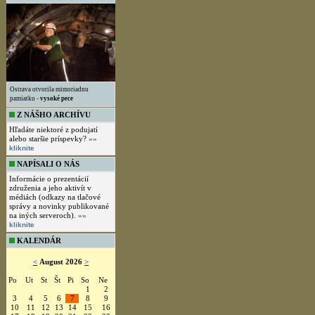
Ostrava otvorila mimoriadnu
pamiatku -
vysoké pece
Z NÁŠHO ARCHÍVU
Hľadáte niektoré z podujatí
alebo staršie príspevky?
»»
kliknite
NAPÍSALI O NÁS
Informácie o prezentácií
združenia a jeho aktivít v
médiách (odkazy na tlačové
správy a novinky publikované
na iných serveroch).
»»
kliknite
KALENDÁR
<
August 2026
>
Po
Ut
St
Št
Pi
So
Ne
1
2
3
4
5
6
7
8
9
10
11
12
13
14
15
16