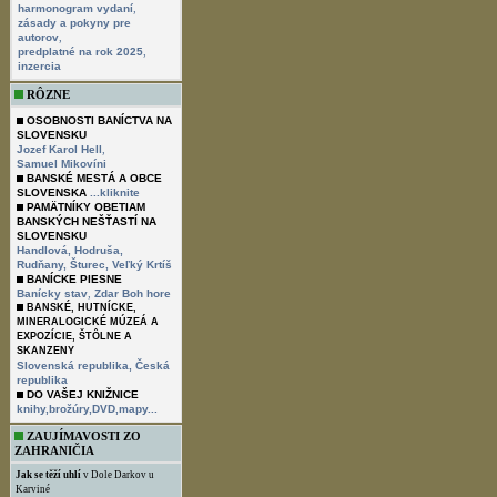
,
harmonogram vydaní
zásady a pokyny pre
,
autorov
,
predplatné na rok 2025
inzercia
RÔZNE
OSOBNOSTI BANÍCTVA NA
SLOVENSKU
,
Jozef Karol Hell
Samuel Mikovíni
BANSKÉ MESTÁ A OBCE
SLOVENSKA
...kliknite
PAMÄTNÍKY OBETIAM
BANSKÝCH NEŠŤASTÍ NA
SLOVENSKU
Handlová,
Hodruša,
Rudňany,
Šturec,
Veľký Krtíš
BANÍCKE PIESNE
,
Banícky stav
Zdar Boh hore
BANSKÉ, HUTNÍCKE,
MINERALOGICKÉ MÚZEÁ A
EXPOZÍCIE, ŠTÔLNE A
SKANZENY
Slovenská republika,
Česká
republika
DO VAŠEJ KNIŽNICE
knihy,brožúry,DVD,mapy...
ZAUJÍMAVOSTI ZO
ZAHRANIČIA
Jak se těží uhlí
v Dole Darkov u
Karviné