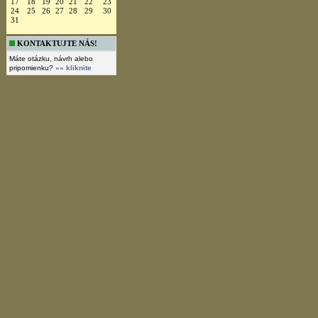
17
18
19
20
21
22
23
24
25
26
27
28
29
30
31
KONTAKTUJTE NÁS!
Máte otázku, návrh alebo
pripomienku?
»» kliknite