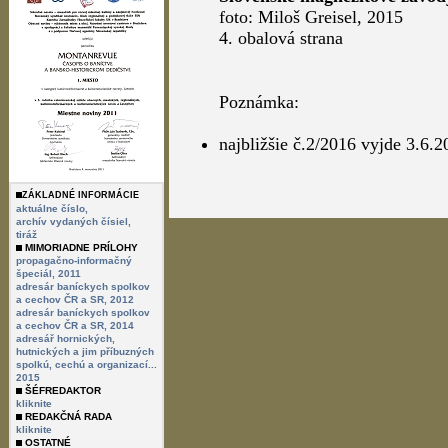
foto: Miloš Greisel, 2015
4. obalová strana
Poznámka:
najbližšie č.2/2016 vyjde 3.6.2
ZÁKLADNÉ INFORMÁCIE
aktuálne číslo,
archív vydaných čísiel,
tiráž
MIMORIADNE PRÍLOHY
propagačno-informačný
špeciál, 2011
adresár baníckych spolkov
a cechov ČR a SR, 2012
adresár baníckych spolkov
a cechov ČR a SR, 2014
adresář hornických,
hutnických a jim příbuzných
spolkú, cechú a organizací...
2015
ŠÉFREDAKTOR
kliknite
REDAKČNÁ RADA
kliknite
OSTATNÉ