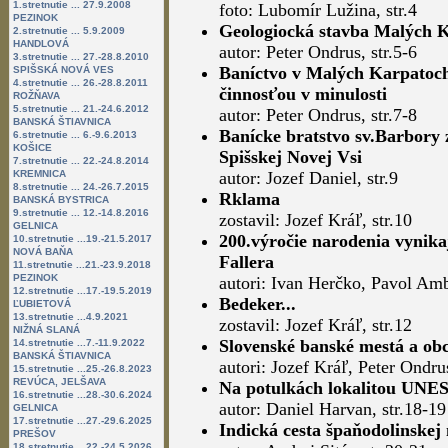
1.stretnutie ... 27.9.2008
foto: Lubomír Lužina, str.4
PEZINOK
Geologiocká stavba Malých 
2.stretnutie ... 5.9.2009
HANDLOVÁ
autor: Peter Ondrus, str.5-6
3.stretnutie ... 27.-28.8.2010
Baníctvo v Malých Karpatoch
SPIŠSKÁ NOVÁ VES
4.stretnutie ... 26.-28.8.2011
činnosťou v minulosti
ROŽŇAVA
5.stretnutie ... 21.-24.6.2012
autor: Peter Ondrus, str.7-8
BANSKÁ ŠTIAVNICA
Banícke bratstvo sv.Barbory 
6.stretnutie ... 6.-9.6.2013
KOŠICE
Spišskej Novej Vsi
7.stretnutie ... 22.-24.8.2014
KREMNICA
autor: Jozef Daniel, str.9
8.stretnutie ... 24.-26.7.2015
Rklama
BANSKÁ BYSTRICA
9.stretnutie ... 12.-14.8.2016
zostavil: Jozef Kráľ, str.10
GELNICA
200.výročie narodenia vynik
10.stretnutie ...19.-21.5.2017
NOVÁ BAŇA
Fallera
11.stretnutie ...21.-23.9.2018
PEZINOK
autori: Ivan Herčko, Pavol Amb
12.stretnutie ...17.-19.5.2019
Bedeker...
ĽUBIETOVÁ
13.stretnutie ...4.9.2021
zostavil: Jozef Kráľ, str.12
NIŽNÁ SLANÁ
Slovenské banské mestá a ob
14.stretnutie ...7.-11.9.2022
BANSKÁ ŠTIAVNICA
autori: Jozef Kráľ, Peter Ondr
15.stretnutie ...25.-26.8.2023
REVÚCA, JELŠAVA
Na potulkách lokalitou UNES
16.stretnutie ...28.-30.6.2024
autor: Daniel Harvan, str.18-19
GELNICA
17.stretnutie ...27.-29.6.2025
Indická cesta špaňodolinskej
PREŠOV
18.stretnutie ...22.-24.5.2026