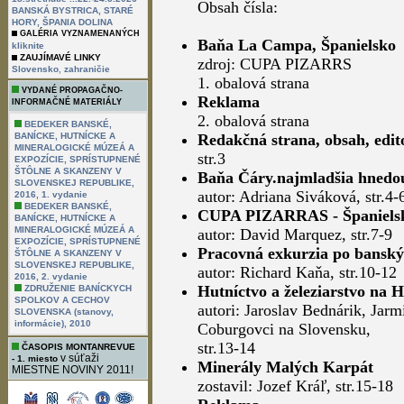
Obsah čísla:
BANSKÁ BYSTRICA, STARÉ
HORY, ŠPANIA DOLINA
GALÉRIA VYZNAMENANÝCH
Baňa La Campa, Španielsko
kliknite
ZAUJÍMAVÉ LINKY
zdroj: CUPA PIZARRS
,
Slovensko
zahraničie
1. obalová strana
VYDANÉ PROPAGAČNO-
Reklama
INFORMAČNÉ MATERIÁLY
2. obalová strana
BEDEKER BANSKÉ,
BANÍCKE, HUTNÍCKE A
Redakčná strana, obsah, edit
MINERALOGICKÉ MÚZEÁ A
str.3
EXPOZÍCIE, SPRÍSTUPNENÉ
ŠTÔLNE A SKANZENY V
Baňa Čáry.najmladšia hnedo
SLOVENSKEJ REPUBLIKE,
autor: Adriana Siváková, str.4-
2016, 1. vydanie
BEDEKER BANSKÉ,
CUPA PIZARRAS - Španielsko -
BANÍCKE, HUTNÍCKE A
MINERALOGICKÉ MÚZEÁ A
autor: David Marquez, str.7-9
EXPOZÍCIE, SPRÍSTUPNENÉ
Pracovná exkurzia po banský
ŠTÔLNE A SKANZENY V
SLOVENSKEJ REPUBLIKE,
autor: Richard Kaňa, str.10-12
2016, 2. vydanie
Hutníctvo a železiarstvo na H
ZDRUŽENIE BANÍCKYCH
SPOLKOV A CECHOV
autori: Jaroslav Bednárik, Ja
SLOVENSKA (stanovy,
informácie), 2010
Coburgovci na Slovensku,
str.13-14
ČASOPIS MONTANREVUE
v súťaži
- 1. miesto
Minerály Malých Karpát
MIESTNE NOVINY 2011!
zostavil: Jozef Kráľ, str.15-18