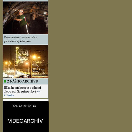
Ostrava otvorila mimoriadnu
pamiatku -
vysoké pece
Z NÁŠHO ARCHÍVU
Hľadáte niektoré z podujatí
alebo staršie príspevky?
»»
kliknite