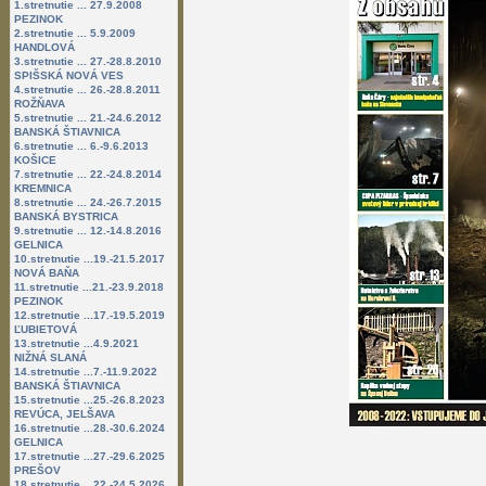
1.stretnutie ... 27.9.2008
PEZINOK
2.stretnutie ... 5.9.2009
HANDLOVÁ
3.stretnutie ... 27.-28.8.2010
SPIŠSKÁ NOVÁ VES
4.stretnutie ... 26.-28.8.2011
ROŽŇAVA
5.stretnutie ... 21.-24.6.2012
BANSKÁ ŠTIAVNICA
6.stretnutie ... 6.-9.6.2013
KOŠICE
7.stretnutie ... 22.-24.8.2014
KREMNICA
8.stretnutie ... 24.-26.7.2015
BANSKÁ BYSTRICA
9.stretnutie ... 12.-14.8.2016
GELNICA
10.stretnutie ...19.-21.5.2017
NOVÁ BAŇA
11.stretnutie ...21.-23.9.2018
PEZINOK
12.stretnutie ...17.-19.5.2019
ĽUBIETOVÁ
13.stretnutie ...4.9.2021
NIŽNÁ SLANÁ
14.stretnutie ...7.-11.9.2022
BANSKÁ ŠTIAVNICA
15.stretnutie ...25.-26.8.2023
REVÚCA, JELŠAVA
16.stretnutie ...28.-30.6.2024
GELNICA
17.stretnutie ...27.-29.6.2025
PREŠOV
18.stretnutie ...22.-24.5.2026