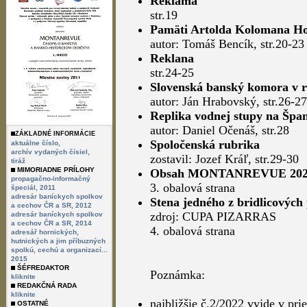
Reklama
str.19
Pamäti Artolda Kolomana Hor
autor: Tomáš Bencík, str.20-23
Reklana
str.24-25
Slovenská banský komora v 
autor: Ján Hrabovský, str.26-27
Replika vodnej stupy na Špan
autor: Daniel Očenáš, str.28
ZÁKLADNÉ INFORMÁCIE
Spoločenská rubrika
aktuálne číslo,
archív vydaných čísiel,
zostavil: Jozef Kráľ, str.29-30
tiráž
MIMORIADNE PRÍLOHY
Obsah MONTANREVUE 2021,
propagačno-informačný
3. obalová strana
špeciál, 2011
adresár baníckych spolkov
Stena jedného z bridlicových
a cechov ČR a SR, 2012
zdroj: CUPA PIZARRAS
adresár baníckych spolkov
a cechov ČR a SR, 2014
4. obalová strana
adresář hornických,
hutnických a jim příbuzných
spolkú, cechú a organizací...
2015
ŠÉFREDAKTOR
Poznámka:
kliknite
REDAKČNÁ RADA
kliknite
najbližšie č.2/2022 vyjde v pr
OSTATNÉ