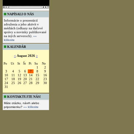
NAPÍSALI O NÁS
Informácie o prezentácií
združenia a jeho aktivít v
médiách (odkazy na tlačové
správy a novinky publikované
na iných serveroch).
»»
kliknite
KALENDÁR
<
August 2026
>
Po
Ut
St
Št
Pi
So
Ne
1
2
3
4
5
6
7
8
9
10
11
12
13
14
15
16
17
18
19
20
21
22
23
24
25
26
27
28
29
30
31
KONTAKTUJTE NÁS!
Máte otázku, návrh alebo
pripomienku?
»» kliknite