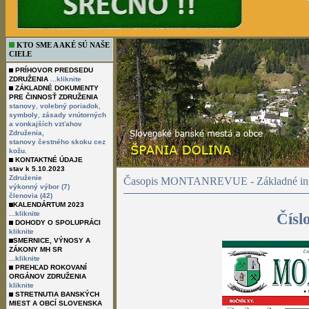
KTO SME A AKÉ SÚ NAŠE
CIELE
PRÍHOVOR PREDSEDU
ZDRUŽENIA
...kliknite
ZÁKLADNÉ DOKUMENTY
PRE ČINNOSŤ ZDRUŽENIA
,
,
stanovy
volebný poriadok
,
symboly
zásady vnútorných
a vonkajších vzťahov
Združenia,
stanovy čestného skoku cez
kožu.
KONTAKTNÉ ÚDAJE
stav k 5.10.2023
Združenie
Časopis MONTANREVUE - Základné inf
výkonný výbor (7)
členovia (42)
KALENDÁRTUM 2023
...kliknite
Čísl
DOHODY O SPOLUPRÁCI
kliknite
SMERNICE, VÝNOSY A
ZÁKONY MH SR
...kliknite
PREHĽAD ROKOVANÍ
ORGÁNOV ZDRUŽENIA
kliknite
STRETNUTIA BANSKÝCH
MIEST A OBCÍ SLOVENSKA