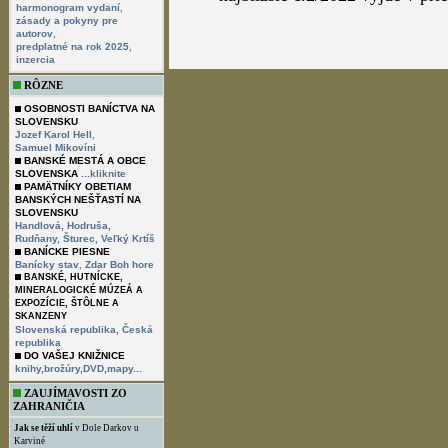
,
harmonogram vydaní
zásady a pokyny pre
,
autorov
,
predplatné na rok 2025
inzercia
RÔZNE
OSOBNOSTI BANÍCTVA NA
SLOVENSKU
,
Jozef Karol Hell
Samuel Mikovíni
BANSKÉ MESTÁ A OBCE
SLOVENSKA
...kliknite
PAMÄTNÍKY OBETIAM
BANSKÝCH NEŠŤASTÍ NA
SLOVENSKU
Handlová,
Hodruša,
Rudňany,
Šturec,
Veľký Krtíš
BANÍCKE PIESNE
,
Banícky stav
Zdar Boh hore
BANSKÉ, HUTNÍCKE,
MINERALOGICKÉ MÚZEÁ A
EXPOZÍCIE, ŠTÔLNE A
SKANZENY
Slovenská republika,
Česká
republika
DO VAŠEJ KNIŽNICE
knihy,brožúry,DVD,mapy...
ZAUJÍMAVOSTI ZO
ZAHRANIČIA
Jak se těží uhlí
v Dole Darkov u
Karviné