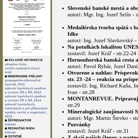
Slovenské banské mestá a obc
autori: Mgr. Ing. Jozef Selín - 
Medailérska tvorba spätá s b
Idke
autori: Ing. Jozef Slavkovský - 
Na potulkách lokalitou UNES
zostavil: Jozef Kráľ - str.22-24
Hornouhorská banská cesta a 
ZÁKLADNÉ INFORMÁCIE
aktuálne číslo,
autori: Pavol Rybár, Jozef Danie
archív vydaných čísiel,
Otvorene a nahlas: Príspevo
tiráž
MIMORIADNE PRÍLOHY
str. 23 -24 – reakcia na prísp
propagačno-informačný
špeciál, 2011
zostavili: Ing. Richard Kaňa, 
adresár baníckych spolkov
Ivan - str.28
a cechov ČR a SR, 2012
adresár baníckych spolkov
MONTANREVUE. Pripravujem
a cechov ČR a SR, 2014
str.29
adresář hornických,
hutnických a jim příbuzných
Mineralogické zaujímavosti 
spolkú, cechú a organizací...
2015
autori: Mgr. Martin Števko - st
ŠÉFREDAKTOR
Pozvánky
kliknite
REDAKČNÁ RADA
zostavil: Jozef Kráľ - str.31
kliknite
Z akcií našich členov a partn
OSTATNÉ