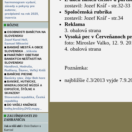
,
harmonogram vydaní
zostavil: Jozef Kráľ - str.32-33
zásady a pokyny pre
,
autorov
Spoločenská rubrika
,
predplatné na rok 2025
zostavil: Jozef Kráľ - str.34
inzercia
Reklama
RÔZNE
3. obalová strana
OSOBNOSTI BANÍCTVA NA
Vysoká pec v Červeňanoch pr
SLOVENSKU
,
Jozef Karol Hell
foto: Miroslav Valko, 12. 9. 2
Samuel Mikovíni
BANSKÉ MESTÁ A OBCE
4. obalová strana
SLOVENSKA
...kliknite
PAMÄTNÍKY OBETIAM
BANSKÝCH NEŠŤASTÍ NA
SLOVENSKU
Handlová,
Hodruša,
Poznámka:
Rudňany,
Šturec,
Veľký Krtíš
BANÍCKE PIESNE
,
Banícky stav
Zdar Boh hore
najbližšie č.3/2013 vyjde 7.9.2
BANSKÉ, HUTNÍCKE,
MINERALOGICKÉ MÚZEÁ A
EXPOZÍCIE, ŠTÔLNE A
SKANZENY
Slovenská republika,
Česká
republika
DO VAŠEJ KNIŽNICE
knihy,brožúry,DVD,mapy...
ZAUJÍMAVOSTI ZO
ZAHRANIČIA
Jak se těží uhlí
v Dole Darkov u
Karviné