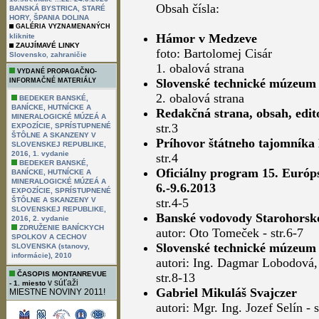
Obsah čísla:
BANSKÁ BYSTRICA, STARÉ
HORY, ŠPANIA DOLINA
GALÉRIA VYZNAMENANÝCH
Hámor v Medzeve
kliknite
ZAUJÍMAVÉ LINKY
foto: Bartolomej Cisár
,
Slovensko
zahraničie
1. obalová strana
VYDANÉ PROPAGAČNO-
Slovenské technické múzeum
INFORMAČNÉ MATERIÁLY
2. obalová strana
BEDEKER BANSKÉ,
BANÍCKE, HUTNÍCKE A
Redakčná strana, obsah, edit
MINERALOGICKÉ MÚZEÁ A
str.3
EXPOZÍCIE, SPRÍSTUPNENÉ
ŠTÔLNE A SKANZENY V
Príhovor štátneho tajomník
SLOVENSKEJ REPUBLIKE,
2016, 1. vydanie
str.4
BEDEKER BANSKÉ,
Oficiálny program 15. Európs
BANÍCKE, HUTNÍCKE A
MINERALOGICKÉ MÚZEÁ A
6.-9.6.2013
EXPOZÍCIE, SPRÍSTUPNENÉ
ŠTÔLNE A SKANZENY V
str.4-5
SLOVENSKEJ REPUBLIKE,
Banské vodovody Starohorsko
2016, 2. vydanie
ZDRUŽENIE BANÍCKYCH
autor: Oto Tomeček - str.6-7
SPOLKOV A CECHOV
Slovenské technické múzeum 
SLOVENSKA (stanovy,
informácie), 2010
autori: Ing. Dagmar Lobodová
ČASOPIS MONTANREVUE
str.8-13
v súťaži
- 1. miesto
Gabriel Mikuláš Svajczer
MIESTNE NOVINY 2011!
autori: Mgr. Ing. Jozef Selín - 