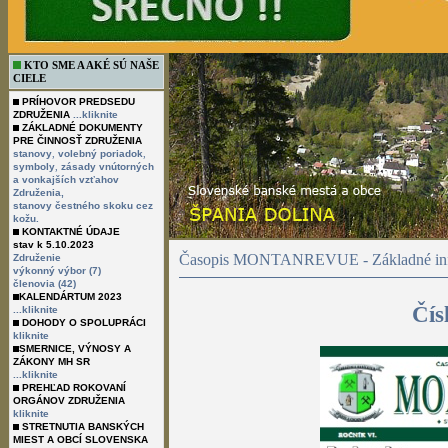
KTO SME A AKÉ SÚ NAŠE
CIELE
PRÍHOVOR PREDSEDU
ZDRUŽENIA
...kliknite
ZÁKLADNÉ DOKUMENTY
PRE ČINNOSŤ ZDRUŽENIA
,
,
stanovy
volebný poriadok
,
symboly
zásady vnútorných
a vonkajších vzťahov
Združenia,
stanovy čestného skoku cez
kožu.
KONTAKTNÉ ÚDAJE
stav k 5.10.2023
Časopis MONTANREVUE - Základné inf
Združenie
výkonný výbor (7)
členovia (42)
KALENDÁRTUM 2023
Čís
...kliknite
DOHODY O SPOLUPRÁCI
kliknite
SMERNICE, VÝNOSY A
ZÁKONY MH SR
...kliknite
PREHĽAD ROKOVANÍ
ORGÁNOV ZDRUŽENIA
kliknite
STRETNUTIA BANSKÝCH
MIEST A OBCÍ SLOVENSKA