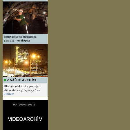
Ostrava otvorila mimoriadnu
pamiatku -
vysoké pece
Z NÁŠHO ARCHÍVU
Hľadáte niektoré z podujatí
alebo staršie príspevky?
»»
kliknite