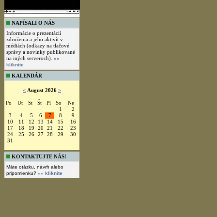
NAPÍSALI O NÁS
Informácie o prezentácií
združenia a jeho aktivít v
médiách (odkazy na tlačové
správy a novinky publikované
na iných serveroch).
»»
kliknite
KALENDÁR
<
August 2026
>
Po
Ut
St
Št
Pi
So
Ne
1
2
3
4
5
6
7
8
9
10
11
12
13
14
15
16
17
18
19
20
21
22
23
24
25
26
27
28
29
30
31
KONTAKTUJTE NÁS!
Máte otázku, návrh alebo
pripomienku?
»» kliknite