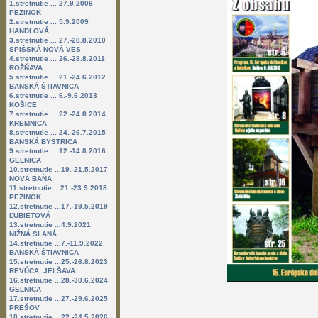
1.stretnutie ... 27.9.2008
PEZINOK
2.stretnutie ... 5.9.2009
HANDLOVÁ
3.stretnutie ... 27.-28.8.2010
SPIŠSKÁ NOVÁ VES
4.stretnutie ... 26.-28.8.2011
ROŽŇAVA
5.stretnutie ... 21.-24.6.2012
BANSKÁ ŠTIAVNICA
6.stretnutie ... 6.-9.6.2013
KOŠICE
7.stretnutie ... 22.-24.8.2014
KREMNICA
8.stretnutie ... 24.-26.7.2015
BANSKÁ BYSTRICA
9.stretnutie ... 12.-14.8.2016
GELNICA
10.stretnutie ...19.-21.5.2017
NOVÁ BAŇA
11.stretnutie ...21.-23.9.2018
PEZINOK
12.stretnutie ...17.-19.5.2019
ĽUBIETOVÁ
13.stretnutie ...4.9.2021
NIŽNÁ SLANÁ
14.stretnutie ...7.-11.9.2022
BANSKÁ ŠTIAVNICA
15.stretnutie ...25.-26.8.2023
REVÚCA, JELŠAVA
16.stretnutie ...28.-30.6.2024
GELNICA
17.stretnutie ...27.-29.6.2025
PREŠOV
18.stretnutie ...22.-24.5.2026