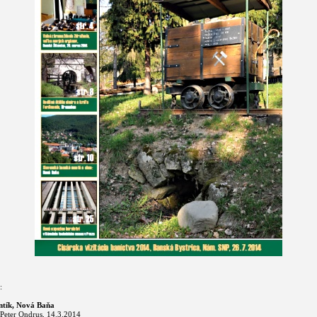
:
ntík, Nová Baňa
 Peter Ondrus, 14.3.2014