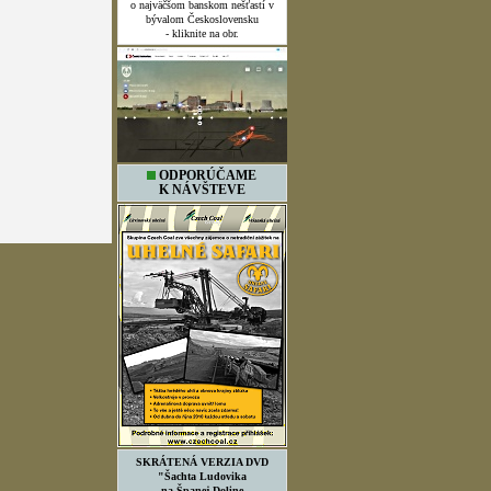
o najväčšom banskom nešťastí v
bývalom Československu
- kliknite na obr.
ODPORÚČAME
K NÁVŠTEVE
SKRÁTENÁ VERZIA DVD
"Šachta Ludovika
na Španej Doline