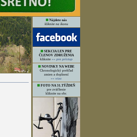
Nájdete nás
kliknite na ikonu
SEKCIA LEN PRE
ČLENOV ZDRUŽENIA
kliknite
»»
pre prístup
NOVINKY NA WEBE
Chronologický prehľad
zmien a doplnení
»»
viac
FOTO NA 31.TÝŽDEŇ
pre zväčšenie
kliknite na obr.