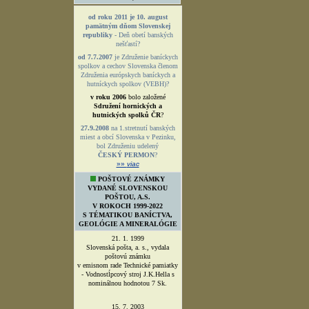
od roku 2011 je 10. august
pamätným dňom Slovenskej
republiky
- Deň obetí banských
nešťastí?
od 7.7.2007
je Združenie baníckych
spolkov a cechov Slovenska členom
Združenia európskych baníckych a
hutníckych spolkov (VEBH)?
v roku 2006
bolo založené
Sdružení hornických a
hutnických spolků ČR
?
27.9.2008
na 1.stretnutí banských
miest a obcí Slovenska v Pezinku,
bol Združeniu udelený
ČESKÝ PERMON
?
»»
viac
POŠTOVÉ ZNÁMKY
VYDANÉ SLOVENSKOU
POŠTOU, A.S.
V ROKOCH 1999-2022
S TÉMATIKOU BANÍCTVA,
GEOLÓGIE A MINERALÓGIE
21. 1. 1999
Slovenská pošta, a. s., vydala
poštovú známku
v emisnom rade Technické pamiatky
- Vodnostĺpcový stroj J.K.Hella s
nominálnou hodnotou 7 Sk.
15. 7. 2003