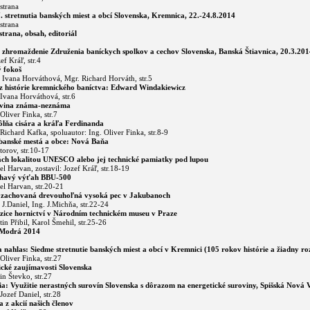
strana
 stretnutia banských miest a obcí Slovenska, Kremnica, 22.-24.8.2014
strana
trana, obsah, editoriál
é zhromaždenie Združenia baníckych spolkov a cechov Slovenska, Banská Štiavnica, 20.3.201
ef Kráľ, str.4
 fokoš
. Ivana Horváthová, Mgr. Richard Horváth, str.5
z histórie kremnického baníctva: Edward Windakiewicz
 Ivana Horváthová, str.6
ovina známa-neznáma
Oliver Finka, str.7
ôlňa cisára a kráľa Ferdinanda
 Richard Kafka, spoluautor: Ing. Oliver Finka, str.8-9
banské mestá a obce: Nová Baňa
torov, str.10-17
ch lokalitou UNESCO alebo jej technické pamiatky pod lupou
el Harvan, zostavil: Jozef Kráľ, str.18-19
lhavý výťah BBU-500
el Harvan, str.20-21
a zachovaná drevouhoľná vysoká pec v Jakubanoch
. J.Daniel, Ing. J.Michňa, str.22-24
ice hornictví v Národním technickém museu v Praze
tin Přibil, Karol Šmehil, str.25-26
Modrá 2014
 nahlas: Siedme stretnutie banských miest a obcí v Kremnici (105 rokov histórie a žiadny roz
 Oliver Finka, str.27
cké zaujímavosti Slovenska
in Števko, str.27
a: Využitie nerastných surovín Slovenska s dôrazom na energetické suroviny, Spišská Nová V
Jozef Daniel, str.28
a z akcií našich členov