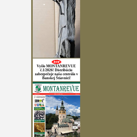
Vyšlo MONTANREVUE
č.1/2026! Distribúciu
zabezpečuje naša centrála v
Banskej Štiavnici!