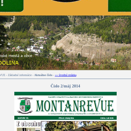
 - Základné informácie -
Aktuálne číslo
-
»» úvodná stránka
Číslo 2/máj 2014