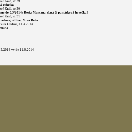
zef Kráľ, str.29
á rubrika
zef Kráľ, str.30
eme do č.3/2014: Rosia Montana-zlatá či památková horečka?
zef Kráľ, str.31
kráľovej štôlne, Nová Baňa
 Peter Ondrus, 14.3.2014
strana
č.3/2014 vyjde 11.8.2014