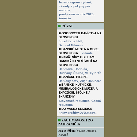
,
harmonogram vydaní
zásady a pokyny pre
,
autorov
,
predplatné na rok 2025
inzercia
RÔZNE
OSOBNOSTI BANÍCTVA NA
SLOVENSKU
,
Jozef Karol Hell
Samuel Mikovíni
BANSKÉ MESTÁ A OBCE
SLOVENSKA
...kliknite
PAMÄTNÍKY OBETIAM
BANSKÝCH NEŠŤASTÍ NA
SLOVENSKU
Handlová,
Hodruša,
Rudňany,
Šturec,
Veľký Krtíš
BANÍCKE PIESNE
,
Banícky stav
Zdar Boh hore
BANSKÉ, HUTNÍCKE,
MINERALOGICKÉ MÚZEÁ A
EXPOZÍCIE, ŠTÔLNE A
SKANZENY
Slovenská republika,
Česká
republika
DO VAŠEJ KNIŽNICE
knihy,brožúry,DVD,mapy...
ZAUJÍMAVOSTI ZO
ZAHRANIČIA
Jak se těží uhlí
v Dole Darkov u
Karviné