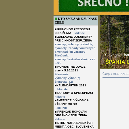
KTO SME A AKÉ SÚ NAŠE
CIELE
PRÍHOVOR PREDSEDU
ZDRUŽENIA
...kliknite
ZÁKLADNÉ DOKUMENTY
PRE ČINNOSŤ ZDRUŽENIA
,
,
stanovy
volebný poriadok
,
symboly
zásady vnútorných
a vonkajších vzťahov
Združenia,
stanovy čestného skoku cez
kožu.
KONTAKTNÉ ÚDAJE
stav k 5.10.2023
Časopis MONTANREVUE
Združenie
výkonný výbor (7)
členovia (42)
KALENDÁRTUM 2023
...kliknite
DOHODY O SPOLUPRÁCI
kliknite
SMERNICE, VÝNOSY A
ZÁKONY MH SR
...kliknite
PREHĽAD ROKOVANÍ
ORGÁNOV ZDRUŽENIA
kliknite
STRETNUTIA BANSKÝCH
MIEST A OBCÍ SLOVENSKA