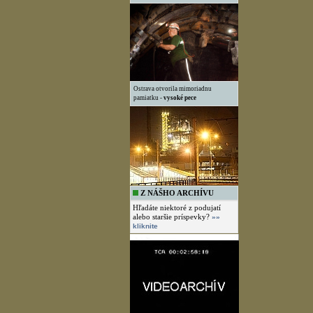
Ostrava otvorila mimoriadnu
pamiatku -
vysoké pece
Z NÁŠHO ARCHÍVU
Hľadáte niektoré z podujatí
alebo staršie príspevky?
»»
kliknite