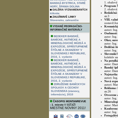
1. obalová 
BANSKÁ BYSTRICA, STARÉ
Program 7.
HORY, ŠPANIA DOLINA
2. obalová 
GALÉRIA VYZNAMENANÝCH
Redakčná s
kliknite
str.3
ZAUJÍMAVÉ LINKY
VIII. valn
,
Slovensko
zahraničie
zostavil:Joz
Kremnický
VYDANÉ PROPAGAČNO-
autori: Ing
INFORMAČNÉ MATERIÁLY
Osobnosti 
BEDEKER BANSKÉ,
autor: Ing.
BANÍCKE, HUTNÍCKE A
Oker, sur
MINERALOGICKÉ MÚZEÁ A
autor: Ing. 
EXPOZÍCIE, SPRÍSTUPNENÉ
Dedičná št
ŠTÔLNE A SKANZENY V
autor: Ing.
SLOVENSKEJ REPUBLIKE,
Slovenské 
2016, 1. vydanie
kolektív au
BEDEKER BANSKÉ,
Na potulká
BANÍCKE, HUTNÍCKE A
autor: Dani
MINERALOGICKÉ MÚZEÁ A
Banský šp
EXPOZÍCIE, SPRÍSTUPNENÉ
autor: Dani
ŠTÔLNE A SKANZENY V
Najstarši
SLOVENSKEJ REPUBLIKE,
autori: Ing
2016, 2. vydanie
Nová expoz
ZDRUŽENIE BANÍCKYCH
autori: Mar
SPOLKOV A CECHOV
Reklama: 
SLOVENSKA (stanovy,
str.26
informácie), 2010
Otvorene a
autor: Ing.
ČASOPIS MONTANREVUE
Mineralogi
v súťaži
- 1. miesto
autor: Mart
MIESTNE NOVINY 2011!
Konferenci
autor: Ing. 
Fotogaléri