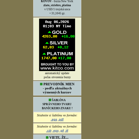
KOVOV
- burza New York
zlato, striebro, platina
v USD/1 trojská unca
= 31,1045 gr.
automatický update
počas otvorenia burzy
PREVODNÍK MIEN
- podľa aktuálnych
výmenných kurzov
ŠABLÓNA
SPRÁVNEHO TVARU
BANÍCKEHO ZNAKU !
Stiahnite si šablónu vo formáte:
.eps
.pdf
Stiahnite si šablónu vo formáte:
.cdr
.eps
.gif
.tif
VIETE, ŽE...