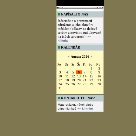
NAPÍSALI O NÁS
Informácie o prezentácií
združenia a jeho aktivít v
médiách (odkazy na tlačové
správy a novinky publikované
na iných serveroch).
»»
kliknite
KALENDÁR
<
August 2026
>
Po
Ut
St
Št
Pi
So
Ne
1
2
3
4
5
6
7
8
9
10
11
12
13
14
15
16
17
18
19
20
21
22
23
24
25
26
27
28
29
30
31
KONTAKTUJTE NÁS!
Máte otázku, návrh alebo
pripomienku?
»» kliknite