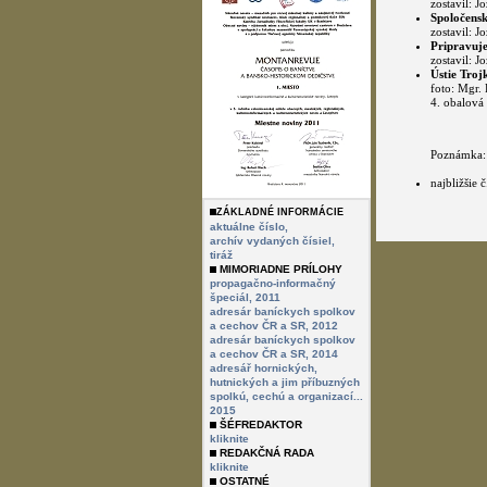
zostavil: Jo
Spoločensk
zostavil: Jo
Pripravuj
zostavil: Jo
Ústie Troj
foto: Mgr.
4. obalová 
Poznámka:
najbližšie 
ZÁKLADNÉ INFORMÁCIE
aktuálne číslo,
archív vydaných čísiel,
tiráž
MIMORIADNE PRÍLOHY
propagačno-informačný
špeciál, 2011
adresár baníckych spolkov
a cechov ČR a SR, 2012
adresár baníckych spolkov
a cechov ČR a SR, 2014
adresář hornických,
hutnických a jim příbuzných
spolkú, cechú a organizací...
2015
ŠÉFREDAKTOR
kliknite
REDAKČNÁ RADA
kliknite
OSTATNÉ