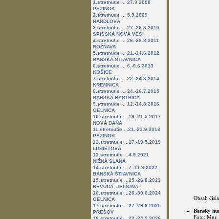
1.stretnutie ... 27.9.2008
PEZINOK
2.stretnutie ... 5.9.2009
HANDLOVÁ
3.stretnutie ... 27.-28.8.2010
SPIŠSKÁ NOVÁ VES
4.stretnutie ... 26.-28.8.2011
ROŽŇAVA
5.stretnutie ... 21.-24.6.2012
BANSKÁ ŠTIAVNICA
6.stretnutie ... 6.-9.6.2013
KOŠICE
7.stretnutie ... 22.-24.8.2014
KREMNICA
8.stretnutie ... 24.-26.7.2015
BANSKÁ BYSTRICA
9.stretnutie ... 12.-14.8.2016
GELNICA
10.stretnutie ...19.-21.5.2017
NOVÁ BAŇA
11.stretnutie ...21.-23.9.2018
PEZINOK
12.stretnutie ...17.-19.5.2019
ĽUBIETOVÁ
13.stretnutie ...4.9.2021
NIŽNÁ SLANÁ
14.stretnutie ...7.-11.9.2022
BANSKÁ ŠTIAVNICA
15.stretnutie ...25.-26.8.2023
REVÚCA, JELŠAVA
16.stretnutie ...28.-30.6.2024
Obsah čísla
GELNICA
17.stretnutie ...27.-29.6.2025
Banský hu
PREŠOV
Foto: Mgr.
18.stretnutie ...22.-24.5.2026