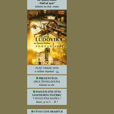
- Pohľad späť"
kliknite na obal. stranu
PLNÚ VERZIU DVD
si môžete objednať -
tu.
PREZENTÁCIA
OBCE ŠPANIA DOLINA
kliknite na obr.
POZNÁTE EŠTE TÚTO
LEGENDÁRNU FIGÚRKU
V POSTAVIČKE BANÍKA ?
Jasné, je to I.....K !
VÝVOJ CENY DRAHÝCH