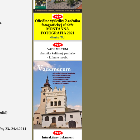
Oficiálne výsledky 2.ročníka
4
fotografickej súťaže
MONTÁNNA
FOTOGRAFIA 2021
kliknite TU.
VADEMECUM
vlastníka kultúrnej pamiatky
- kliknite na obr.
diel)
es, 23.-24.4.2014
Interaktívny dokument