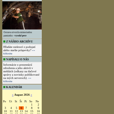
Ostrava otvorila mimoriadnu
pamiatku -
vysoké pece
Z NÁŠHO ARCHÍVU
Hľadáte niektoré z podujatí
alebo staršie príspevky?
»»
kliknite
NAPÍSALI O NÁS
Informácie o prezentácií
združenia a jeho aktivít v
médiách (odkazy na tlačové
správy a novinky publikované
na iných serveroch).
»»
kliknite
KALENDÁR
<
August 2026
>
Po
Ut
St
Št
Pi
So
Ne
1
2
3
4
5
6
7
8
9
10
11
12
13
14
15
16