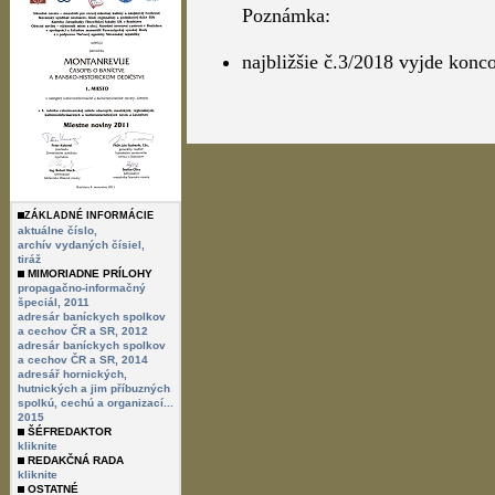
Poznámka:
najbližšie č.3/2018 vyjde kon
ZÁKLADNÉ INFORMÁCIE
aktuálne číslo,
archív vydaných čísiel,
tiráž
MIMORIADNE PRÍLOHY
propagačno-informačný
špeciál, 2011
adresár baníckych spolkov
a cechov ČR a SR, 2012
adresár baníckych spolkov
a cechov ČR a SR, 2014
adresář hornických,
hutnických a jim příbuzných
spolkú, cechú a organizací...
2015
ŠÉFREDAKTOR
kliknite
REDAKČNÁ RADA
kliknite
OSTATNÉ