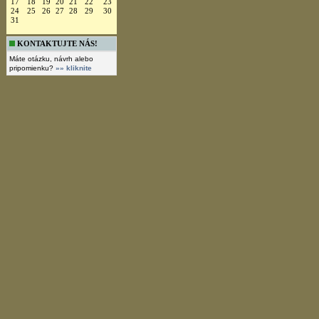
17
18
19
20
21
22
23
24
25
26
27
28
29
30
31
KONTAKTUJTE NÁS!
Máte otázku, návrh alebo
pripomienku?
»» kliknite