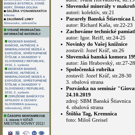
BANSKÁ BYSTRICA, STARÉ
Slovenské minerály v makrofo
HORY, ŠPANIA DOLINA
autori: kolektív, str.21
GALÉRIA VYZNAMENANÝCH
kliknite
Pararely Banská Štiavnicaa 
ZAUJÍMAVÉ LINKY
,
Slovensko
zahraničie
autor: Richard Kaňa, str.22-23
Zachováme technické pamiatk
VYDANÉ PROPAGAČNO-
INFORMAČNÉ MATERIÁLY
autor: Igor. Reiff, str.24-25
BEDEKER BANSKÉ,
Novinky do Vašej knižnice
BANÍCKE, HUTNÍCKE A
zostavil: Jozef Kráľ, str.26
MINERALOGICKÉ MÚZEÁ A
EXPOZÍCIE, SPRÍSTUPNENÉ
Slovenská banská komora 19
ŠTÔLNE A SKANZENY V
SLOVENSKEJ REPUBLIKE,
autor: Ján Hrabovský, str.27-28
2016, 1. vydanie
Spoločenská rubrika
BEDEKER BANSKÉ,
BANÍCKE, HUTNÍCKE A
zostavil: Jozef Kráľ, str.28-30
MINERALOGICKÉ MÚZEÁ A
EXPOZÍCIE, SPRÍSTUPNENÉ
3. obalová strana
ŠTÔLNE A SKANZENY V
Pozvánka na seminár "Giovan
SLOVENSKEJ REPUBLIKE,
2016, 2. vydanie
24.10.2019
ZDRUŽENIE BANÍCKYCH
zdroj: SBM Banská Štiavnica
SPOLKOV A CECHOV
SLOVENSKA (stanovy,
4. obalová strana
informácie), 2010
Štôlňa Tag, Kremnica
ČASOPIS MONTANREVUE
foto: Miloš Greisel
v súťaži
- 1. miesto
MIESTNE NOVINY 2011!