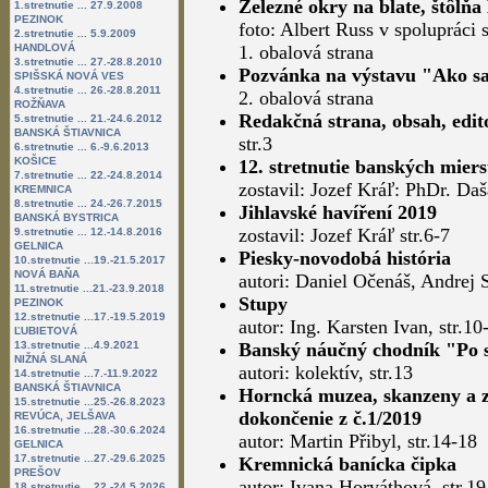
Železné okry na blate, štôlň
1.stretnutie ... 27.9.2008
PEZINOK
foto: Albert Russ v spolupráci 
2.stretnutie ... 5.9.2009
HANDLOVÁ
1. obalová strana
3.stretnutie ... 27.-28.8.2010
Pozvánka na výstavu "Ako sa
SPIŠSKÁ NOVÁ VES
4.stretnutie ... 26.-28.8.2011
2. obalová strana
ROŽŇAVA
Redakčná strana, obsah, edit
5.stretnutie ... 21.-24.6.2012
BANSKÁ ŠTIAVNICA
str.3
6.stretnutie ... 6.-9.6.2013
KOŠICE
12. stretnutie banských miers
7.stretnutie ... 22.-24.8.2014
zostavil: Jozef Kráľ: PhDr. Daš
KREMNICA
8.stretnutie ... 24.-26.7.2015
Jihlavské havíření 2019
BANSKÁ BYSTRICA
zostavil: Jozef Kráľ str.6-7
9.stretnutie ... 12.-14.8.2016
GELNICA
Piesky-novodobá história
10.stretnutie ...19.-21.5.2017
NOVÁ BAŇA
autori: Daniel Očenáš, Andrej Si
11.stretnutie ...21.-23.9.2018
Stupy
PEZINOK
12.stretnutie ...17.-19.5.2019
autor: Ing. Karsten Ivan, str.10
ĽUBIETOVÁ
13.stretnutie ...4.9.2021
Banský náučný chodník "Po st
NIŽNÁ SLANÁ
autori: kolektív, str.13
14.stretnutie ...7.-11.9.2022
BANSKÁ ŠTIAVNICA
Horncká muzea, skanzeny a zp
15.stretnutie ...25.-26.8.2023
dokončenie z č.1/2019
REVÚCA, JELŠAVA
16.stretnutie ...28.-30.6.2024
autor: Martin Přibyl, str.14-18
GELNICA
17.stretnutie ...27.-29.6.2025
Kremnická banícka čipka
PREŠOV
autor: Ivana Horváthová, str.19
18.stretnutie ...22.-24.5.2026