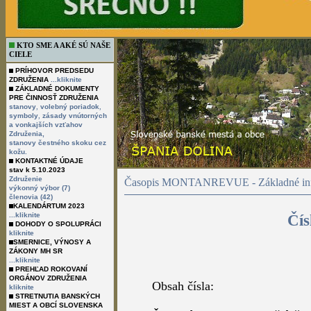
KTO SME A AKÉ SÚ NAŠE
CIELE
PRÍHOVOR PREDSEDU
ZDRUŽENIA
...kliknite
ZÁKLADNÉ DOKUMENTY
PRE ČINNOSŤ ZDRUŽENIA
,
,
stanovy
volebný poriadok
,
symboly
zásady vnútorných
a vonkajších vzťahov
Združenia,
stanovy čestného skoku cez
kožu.
KONTAKTNÉ ÚDAJE
stav k 5.10.2023
Združenie
Časopis MONTANREVUE - Základné inf
výkonný výbor (7)
členovia (42)
KALENDÁRTUM 2023
...kliknite
Čís
DOHODY O SPOLUPRÁCI
kliknite
SMERNICE, VÝNOSY A
ZÁKONY MH SR
...kliknite
PREHĽAD ROKOVANÍ
ORGÁNOV ZDRUŽENIA
Obsah čísla:
kliknite
STRETNUTIA BANSKÝCH
MIEST A OBCÍ SLOVENSKA