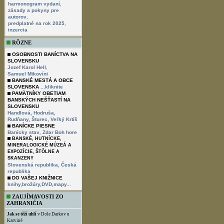
,
harmonogram vydaní
zásady a pokyny pre
,
autorov
,
predplatné na rok 2025
inzercia
RÔZNE
OSOBNOSTI BANÍCTVA NA
SLOVENSKU
,
Jozef Karol Hell
Samuel Mikovíni
BANSKÉ MESTÁ A OBCE
SLOVENSKA
...kliknite
PAMÄTNÍKY OBETIAM
BANSKÝCH NEŠŤASTÍ NA
SLOVENSKU
Handlová,
Hodruša,
Rudňany,
Šturec,
Veľký Krtíš
BANÍCKE PIESNE
,
Banícky stav
Zdar Boh hore
BANSKÉ, HUTNÍCKE,
MINERALOGICKÉ MÚZEÁ A
EXPOZÍCIE, ŠTÔLNE A
SKANZENY
Slovenská republika,
Česká
republika
DO VAŠEJ KNIŽNICE
knihy,brožúry,DVD,mapy...
ZAUJÍMAVOSTI ZO
ZAHRANIČIA
Jak se těží uhlí
v Dole Darkov u
Karviné