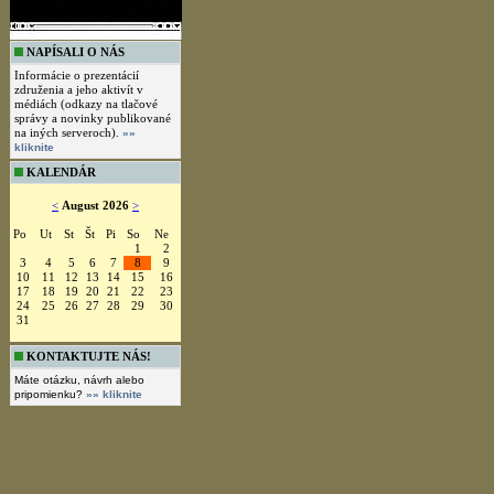
NAPÍSALI O NÁS
Informácie o prezentácií
združenia a jeho aktivít v
médiách (odkazy na tlačové
správy a novinky publikované
na iných serveroch).
»»
kliknite
KALENDÁR
<
August 2026
>
Po
Ut
St
Št
Pi
So
Ne
1
2
3
4
5
6
7
8
9
10
11
12
13
14
15
16
17
18
19
20
21
22
23
24
25
26
27
28
29
30
31
KONTAKTUJTE NÁS!
Máte otázku, návrh alebo
pripomienku?
»» kliknite