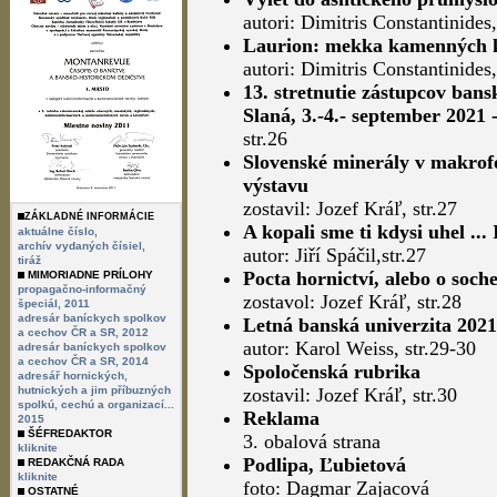
autori: Dimitris Constantinides,
Laurion: mekka kamenných k
autori: Dimitris Constantinides
13. stretnutie zástupcov bans
Slaná, 3.-4.- september 2021
str.26
Slovenské minerály v makrof
výstavu
zostavil: Jozef Kráľ, str.27
ZÁKLADNÉ INFORMÁCIE
A kopali sme ti kdysi uhel ... 
aktuálne číslo,
archív vydaných čísiel,
autor: Jiří Spáčil,str.27
tiráž
Pocta hornictví, alebo o soch
MIMORIADNE PRÍLOHY
propagačno-informačný
zostavol: Jozef Kráľ, str.28
špeciál, 2011
adresár baníckych spolkov
Letná banská univerzita 2021
a cechov ČR a SR, 2012
autor: Karol Weiss, str.29-30
adresár baníckych spolkov
a cechov ČR a SR, 2014
Spoločenská rubrika
adresář hornických,
hutnických a jim příbuzných
zostavil: Jozef Kráľ, str.30
spolkú, cechú a organizací...
Reklama
2015
ŠÉFREDAKTOR
3. obalová strana
kliknite
Podlipa, Ľubietová
REDAKČNÁ RADA
kliknite
foto: Dagmar Zajacová
OSTATNÉ