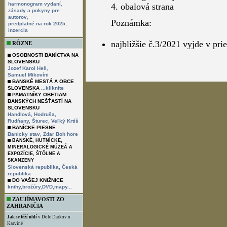
,
harmonogram vydaní
4. obalová strana
zásady a pokyny pre
,
autorov
Poznámka:
,
predplatné na rok 2025
inzercia
najbližšie č.3/2021 vyjde v pr
RÔZNE
OSOBNOSTI BANÍCTVA NA
SLOVENSKU
,
Jozef Karol Hell
Samuel Mikovíni
BANSKÉ MESTÁ A OBCE
SLOVENSKA
...kliknite
PAMÄTNÍKY OBETIAM
BANSKÝCH NEŠŤASTÍ NA
SLOVENSKU
Handlová,
Hodruša,
Rudňany,
Šturec,
Veľký Krtíš
BANÍCKE PIESNE
,
Banícky stav
Zdar Boh hore
BANSKÉ, HUTNÍCKE,
MINERALOGICKÉ MÚZEÁ A
EXPOZÍCIE, ŠTÔLNE A
SKANZENY
Slovenská republika,
Česká
republika
DO VAŠEJ KNIŽNICE
knihy,brožúry,DVD,mapy...
ZAUJÍMAVOSTI ZO
ZAHRANIČIA
Jak se těží uhlí
v Dole Darkov u
Karviné