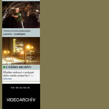
Ostrava otvorila mimoriadnu
pamiatku -
vysoké pece
Z NÁŠHO ARCHÍVU
Hľadáte niektoré z podujatí
alebo staršie príspevky?
»»
kliknite