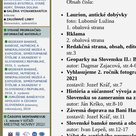
Obsah čísla:
BANSKÁ BYSTRICA, STARÉ
HORY, ŠPANIA DOLINA
GALÉRIA VYZNAMENANÝCH
Laurion, antické dobývky
kliknite
ZAUJÍMAVÉ LINKY
foto: Lubomír Lužina
,
Slovensko
zahraničie
1. obalová strana
VYDANÉ PROPAGAČNO-
Rklama
INFORMAČNÉ MATERIÁLY
2. obalová strana
BEDEKER BANSKÉ,
Redakčná strana, obsah, edit
BANÍCKE, HUTNÍCKE A
MINERALOGICKÉ MÚZEÁ A
str.3
EXPOZÍCIE, SPRÍSTUPNENÉ
ŠTÔLNE A SKANZENY V
Geoparky na Slovensku II.: 
SLOVENSKEJ REPUBLIKE,
autor: Dagmar Zajacová, str.4-
2016, 1. vydanie
BEDEKER BANSKÉ,
Vyhlasujeme 2. ročník fo
BANÍCKE, HUTNÍCKE A
2021
MINERALOGICKÉ MÚZEÁ A
EXPOZÍCIE, SPRÍSTUPNENÉ
zostavil: Jozef Kráľ, str.7
ŠTÔLNE A SKANZENY V
SLOVENSKEJ REPUBLIKE,
História a súčasnosť vývoja 
2016, 2. vydanie
Slovensku so zameraním na z
ZDRUŽENIE BANÍCKYCH
SPOLKOV A CECHOV
autor: Ján Krško, str.8-10
SLOVENSKA (stanovy,
informácie), 2010
Závesná doprava na Bani Ha
zostavil: Jozef Kráľ, str.11
ČASOPIS MONTANREVUE
v súťaži
- 1. miesto
Slovenské banské mestá a obc
MIESTNE NOVINY 2011!
autor: Ivan Lepeň, str.12-17
Výlet do asntického prumysl