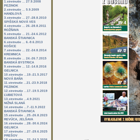
1.stretnutie ... 27.9.2008
PEZINOK
2.stretnutie ... 5.9.2009
HANDLOVÁ
3.stretnutie ... 27.-28.8.2010
SPIŠSKÁ NOVÁ VES
4.stretnutie ... 26.-28.8.2011
ROŽŇAVA
5.stretnutie ... 21.-24.6.2012
BANSKÁ ŠTIAVNICA
6.stretnutie ... 6.-9.6.2013
KOŠICE
7.stretnutie ... 22.-24.8.2014
KREMNICA
8.stretnutie ... 24.-26.7.2015
BANSKÁ BYSTRICA
9.stretnutie ... 12.-14.8.2016
GELNICA
10.stretnutie ...19.-21.5.2017
NOVÁ BAŇA
11.stretnutie ...21.-23.9.2018
PEZINOK
12.stretnutie ...17.-19.5.2019
ĽUBIETOVÁ
13.stretnutie ...4.9.2021
NIŽNÁ SLANÁ
14.stretnutie ...7.-11.9.2022
BANSKÁ ŠTIAVNICA
15.stretnutie ...25.-26.8.2023
REVÚCA, JELŠAVA
16.stretnutie ...28.-30.6.2024
GELNICA
17.stretnutie ...27.-29.6.2025
PREŠOV
18.stretnutie ...22.-24.5.2026