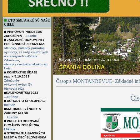
KTO SME A AKÉ SÚ NAŠE
CIELE
PRÍHOVOR PREDSEDU
ZDRUŽENIA
...kliknite
ZÁKLADNÉ DOKUMENTY
PRE ČINNOSŤ ZDRUŽENIA
,
,
stanovy
volebný poriadok
,
symboly
zásady vnútorných
a vonkajších vzťahov
Združenia,
stanovy čestného skoku cez
kožu.
KONTAKTNÉ ÚDAJE
stav k 5.10.2023
Časopis MONTANREVUE- Základné info
Združenie
výkonný výbor (7)
členovia (42)
KALENDÁRTUM 2023
Čís
...kliknite
DOHODY O SPOLUPRÁCI
kliknite
SMERNICE, VÝNOSY A
ZÁKONY MH SR
...kliknite
PREHĽAD ROKOVANÍ
ORGÁNOV ZDRUŽENIA
kliknite
STRETNUTIA BANSKÝCH
MIEST A OBCÍ SLOVENSKA