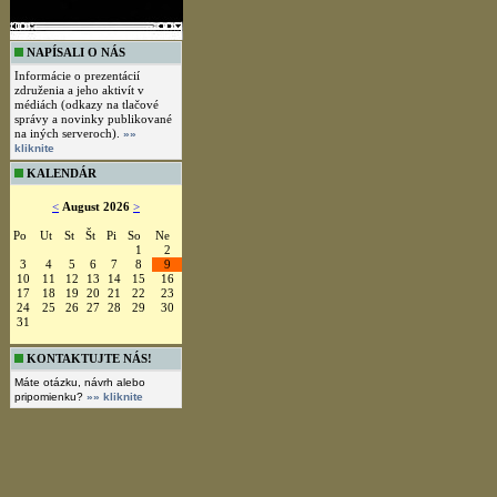
NAPÍSALI O NÁS
Informácie o prezentácií
združenia a jeho aktivít v
médiách (odkazy na tlačové
správy a novinky publikované
na iných serveroch).
»»
kliknite
KALENDÁR
<
August 2026
>
Po
Ut
St
Št
Pi
So
Ne
1
2
3
4
5
6
7
8
9
10
11
12
13
14
15
16
17
18
19
20
21
22
23
24
25
26
27
28
29
30
31
KONTAKTUJTE NÁS!
Máte otázku, návrh alebo
pripomienku?
»» kliknite