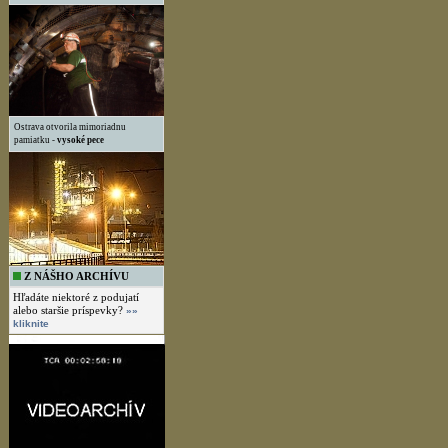
Ostrava otvorila mimoriadnu
pamiatku -
vysoké pece
Z NÁŠHO ARCHÍVU
Hľadáte niektoré z podujatí
alebo staršie príspevky?
»»
kliknite