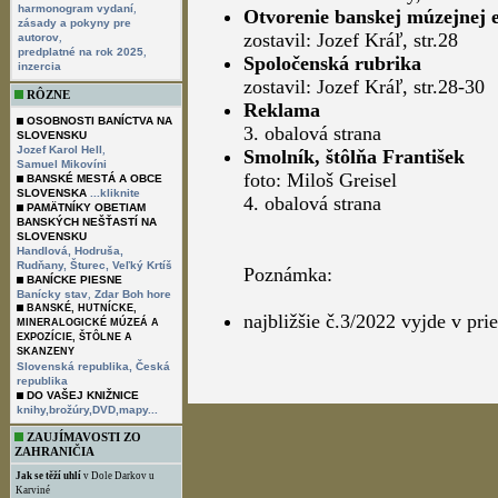
,
harmonogram vydaní
Otvorenie banskej múzejnej e
zásady a pokyny pre
zostavil: Jozef Kráľ, str.28
,
autorov
,
predplatné na rok 2025
Spoločenská rubrika
inzercia
zostavil: Jozef Kráľ, str.28-30
RÔZNE
Reklama
OSOBNOSTI BANÍCTVA NA
3. obalová strana
SLOVENSKU
,
Jozef Karol Hell
Smolník, štôlňa František
Samuel Mikovíni
foto: Miloš Greisel
BANSKÉ MESTÁ A OBCE
SLOVENSKA
...kliknite
4. obalová strana
PAMÄTNÍKY OBETIAM
BANSKÝCH NEŠŤASTÍ NA
SLOVENSKU
Handlová,
Hodruša,
Rudňany,
Šturec,
Veľký Krtíš
Poznámka:
BANÍCKE PIESNE
,
Banícky stav
Zdar Boh hore
BANSKÉ, HUTNÍCKE,
najbližšie č.3/2022 vyjde v pr
MINERALOGICKÉ MÚZEÁ A
EXPOZÍCIE, ŠTÔLNE A
SKANZENY
Slovenská republika,
Česká
republika
DO VAŠEJ KNIŽNICE
knihy,brožúry,DVD,mapy...
ZAUJÍMAVOSTI ZO
ZAHRANIČIA
Jak se těží uhlí
v Dole Darkov u
Karviné