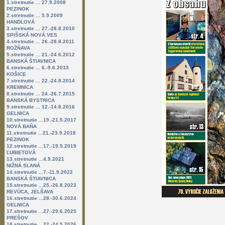
1.stretnutie ... 27.9.2008
PEZINOK
2.stretnutie ... 5.9.2009
HANDLOVÁ
3.stretnutie ... 27.-28.8.2010
SPIŠSKÁ NOVÁ VES
4.stretnutie ... 26.-28.8.2011
ROŽŇAVA
5.stretnutie ... 21.-24.6.2012
BANSKÁ ŠTIAVNICA
6.stretnutie ... 6.-9.6.2013
KOŠICE
7.stretnutie ... 22.-24.8.2014
KREMNICA
8.stretnutie ... 24.-26.7.2015
BANSKÁ BYSTRICA
9.stretnutie ... 12.-14.8.2016
GELNICA
10.stretnutie ...19.-21.5.2017
NOVÁ BAŇA
11.stretnutie ...21.-23.9.2018
PEZINOK
12.stretnutie ...17.-19.5.2019
ĽUBIETOVÁ
13.stretnutie ...4.9.2021
NIŽNÁ SLANÁ
14.stretnutie ...7.-11.9.2022
BANSKÁ ŠTIAVNICA
15.stretnutie ...25.-26.8.2023
REVÚCA, JELŠAVA
16.stretnutie ...28.-30.6.2024
GELNICA
17.stretnutie ...27.-29.6.2025
PREŠOV
18.stretnutie ...22.-24.5.2026