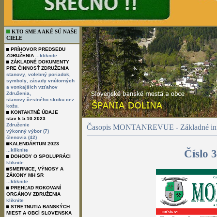
KTO SME A AKÉ SÚ NAŠE
CIELE
PRÍHOVOR PREDSEDU
ZDRUŽENIA
...kliknite
ZÁKLADNÉ DOKUMENTY
PRE ČINNOSŤ ZDRUŽENIA
,
,
stanovy
volebný poriadok
,
symboly
zásady vnútorných
a vonkajších vzťahov
Združenia,
stanovy čestného skoku cez
kožu.
KONTAKTNÉ ÚDAJE
stav k 5.10.2023
Združenie
Časopis MONTANREVUE - Základné inf
výkonný výbor (7)
členovia (42)
KALENDÁRTUM 2023
...kliknite
Číslo 
DOHODY O SPOLUPRÁCI
kliknite
SMERNICE, VÝNOSY A
ZÁKONY MH SR
...kliknite
PREHĽAD ROKOVANÍ
ORGÁNOV ZDRUŽENIA
kliknite
STRETNUTIA BANSKÝCH
MIEST A OBCÍ SLOVENSKA