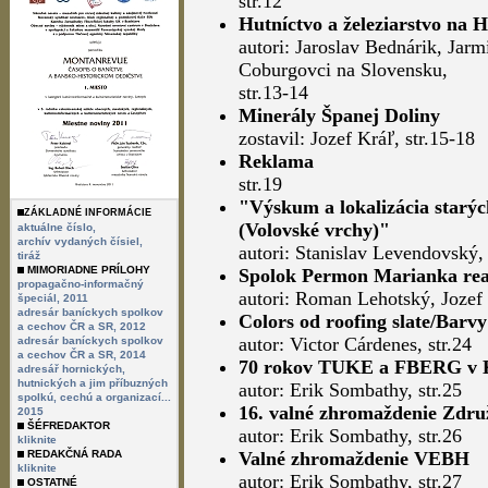
str.12
Hutníctvo a železiarstvo na H
autori: Jaroslav Bednárik, Ja
Coburgovci na Slovensku,
str.13-14
Minerály Španej Doliny
zostavil: Jozef Kráľ, str.15-18
Reklama
str.19
"Výskum a lokalizácia starý
ZÁKLADNÉ INFORMÁCIE
(Volovské vrchy)"
aktuálne číslo,
archív vydaných čísiel,
autori: Stanislav Levendovský,
tiráž
MIMORIADNE PRÍLOHY
Spolok Permon Marianka reali
propagačno-informačný
autori: Roman Lehotský, Jozef 
špeciál, 2011
adresár baníckych spolkov
Colors od roofing slate/Barvy 
a cechov ČR a SR, 2012
autor: Victor Cárdenes, str.24
adresár baníckych spolkov
a cechov ČR a SR, 2014
70 rokov TUKE a FBERG v K
adresář hornických,
hutnických a jim příbuzných
autor: Erik Sombathy, str.25
spolkú, cechú a organizací...
16. valné zhromaždenie Zdru
2015
ŠÉFREDAKTOR
autor: Erik Sombathy, str.26
kliknite
REDAKČNÁ RADA
Valné zhromaždenie VEBH
kliknite
autor: Erik Sombathy, str.27
OSTATNÉ