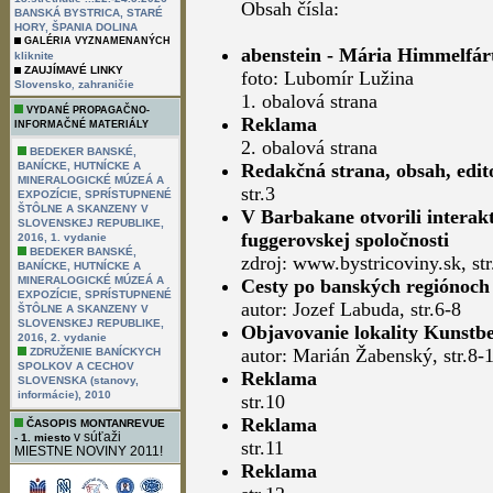
Obsah čísla:
BANSKÁ BYSTRICA, STARÉ
HORY, ŠPANIA DOLINA
GALÉRIA VYZNAMENANÝCH
abenstein - Mária Himmelfárt
kliknite
ZAUJÍMAVÉ LINKY
foto: Lubomír Lužina
,
Slovensko
zahraničie
1. obalová strana
VYDANÉ PROPAGAČNO-
Reklama
INFORMAČNÉ MATERIÁLY
2. obalová strana
BEDEKER BANSKÉ,
BANÍCKE, HUTNÍCKE A
Redakčná strana, obsah, edit
MINERALOGICKÉ MÚZEÁ A
str.3
EXPOZÍCIE, SPRÍSTUPNENÉ
ŠTÔLNE A SKANZENY V
V Barbakane otvorili interak
SLOVENSKEJ REPUBLIKE,
fuggerovskej spoločnosti
2016, 1. vydanie
BEDEKER BANSKÉ,
zdroj: www.bystricoviny.sk, str
BANÍCKE, HUTNÍCKE A
MINERALOGICKÉ MÚZEÁ A
Cesty po banských regiónoch
EXPOZÍCIE, SPRÍSTUPNENÉ
autor: Jozef Labuda, str.6-8
ŠTÔLNE A SKANZENY V
SLOVENSKEJ REPUBLIKE,
Objavovanie lokality Kunstbe
2016, 2. vydanie
autor: Marián Žabenský, str.8-
ZDRUŽENIE BANÍCKYCH
SPOLKOV A CECHOV
Reklama
SLOVENSKA (stanovy,
informácie), 2010
str.10
Reklama
ČASOPIS MONTANREVUE
v súťaži
- 1. miesto
str.11
MIESTNE NOVINY 2011!
Reklama