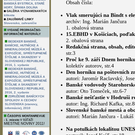
Obsah čísla:
BANSKÁ BYSTRICA, STARÉ
HORY, ŠPANIA DOLINA
GALÉRIA VYZNAMENANÝCH
Vlak smerujúci na Bindt s el
kliknite
ZAUJÍMAVÉ LINKY
archív: Ing. Marián Jančura
,
Slovensko
zahraničie
1. obalová strana
VYDANÉ PROPAGAČNO-
15.EBHD v Košiciach, poďak
INFORMAČNÉ MATERIÁLY
2. obalová strana
BEDEKER BANSKÉ,
BANÍCKE, HUTNÍCKE A
Redakčná strana, obsah, edit
MINERALOGICKÉ MÚZEÁ A
str.3
EXPOZÍCIE, SPRÍSTUPNENÉ
ŠTÔLNE A SKANZENY V
Proč ke 9. září Dnem horník
SLOVENSKEJ REPUBLIKE,
kolektív autorov, str.4
2016, 1. vydanie
BEDEKER BANSKÉ,
Den horníku na poštovních z
BANÍCKE, HUTNÍCKE A
MINERALOGICKÉ MÚZEÁ A
autori: Jaromír Raclavský, Jose
EXPOZÍCIE, SPRÍSTUPNENÉ
Banské vodovody Starohorsko
ŠTÔLNE A SKANZENY V
SLOVENSKEJ REPUBLIKE,
autor: Oto Tomeček, str.6-7
2016, 2. vydanie
Banské nešťastie v Hodruši 
ZDRUŽENIE BANÍCKYCH
SPOLKOV A CECHOV
autor: Ing. Richard Kafka, str.
SLOVENSKA (stanovy,
informácie), 2010
Slovenské banské mestá a obc
autori: Marián Jančura - Lukáš 
ČASOPIS MONTANREVUE
v súťaži
- 1. miesto
MIESTNE NOVINY 2011!
Na potulkách lokalitou UNES