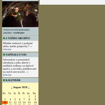
Ostrava otvorila mimoriadnu
pamiatku -
vysoké pece
Z NÁŠHO ARCHÍVU
Hľadáte niektoré z podujatí
alebo staršie príspevky?
»»
kliknite
NAPÍSALI O NÁS
Informácie o prezentácií
združenia a jeho aktivít v
médiách (odkazy na tlačové
správy a novinky publikované
na iných serveroch).
»»
kliknite
KALENDÁR
<
August 2026
>
Po
Ut
St
Št
Pi
So
Ne
1
2
3
4
5
6
7
8
9
10
11
12
13
14
15
16