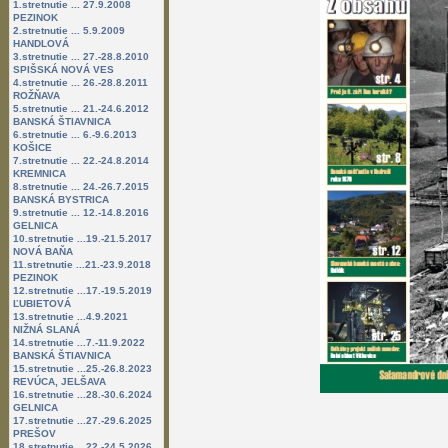
1.stretnutie ... 27.9.2008
PEZINOK
2.stretnutie ... 5.9.2009
HANDLOVÁ
3.stretnutie ... 27.-28.8.2010
SPIŠSKÁ NOVÁ VES
4.stretnutie ... 26.-28.8.2011
ROŽŇAVA
5.stretnutie ... 21.-24.6.2012
BANSKÁ ŠTIAVNICA
6.stretnutie ... 6.-9.6.2013
KOŠICE
7.stretnutie ... 22.-24.8.2014
KREMNICA
8.stretnutie ... 24.-26.7.2015
BANSKÁ BYSTRICA
9.stretnutie ... 12.-14.8.2016
GELNICA
10.stretnutie ...19.-21.5.2017
NOVÁ BAŇA
11.stretnutie ...21.-23.9.2018
PEZINOK
12.stretnutie ...17.-19.5.2019
ĽUBIETOVÁ
13.stretnutie ...4.9.2021
NIŽNÁ SLANÁ
14.stretnutie ...7.-11.9.2022
BANSKÁ ŠTIAVNICA
15.stretnutie ...25.-26.8.2023
REVÚCA, JELŠAVA
16.stretnutie ...28.-30.6.2024
GELNICA
17.stretnutie ...27.-29.6.2025
PREŠOV
18.stretnutie ...22.-24.5.2026