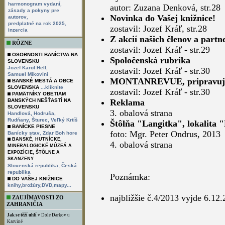
,
harmonogram vydaní
autor: Zuzana Denková, str.28
zásady a pokyny pre
Novinka do Vašej knižnice!
,
autorov
,
predplatné na rok 2025
zostavil: Jozef Kráľ, str.28
inzercia
Z akcií našich členov a partn
RÔZNE
zostavil: Jozef Kráľ - str.29
OSOBNOSTI BANÍCTVA NA
Spoločenská rubrika
SLOVENSKU
,
Jozef Karol Hell
zostavil: Jozef Kráľ - str.30
Samuel Mikovíni
MONTANREVUE, pripravujem
BANSKÉ MESTÁ A OBCE
SLOVENSKA
...kliknite
zostavil: Jozef Kráľ - str.30
PAMÄTNÍKY OBETIAM
BANSKÝCH NEŠŤASTÍ NA
Reklama
SLOVENSKU
3. obalová strana
Handlová,
Hodruša,
Rudňany,
Šturec,
Veľký Krtíš
Štôlňa "Langitka", lokalita 
BANÍCKE PIESNE
foto: Mgr. Peter Ondrus, 2013
,
Banícky stav
Zdar Boh hore
BANSKÉ, HUTNÍCKE,
4. obalová strana
MINERALOGICKÉ MÚZEÁ A
EXPOZÍCIE, ŠTÔLNE A
SKANZENY
Slovenská republika,
Česká
republika
Poznámka:
DO VAŠEJ KNIŽNICE
knihy,brožúry,DVD,mapy...
najbližšie č.4/2013 vyjde 6.12
ZAUJÍMAVOSTI ZO
ZAHRANIČIA
Jak se těží uhlí
v Dole Darkov u
Karviné