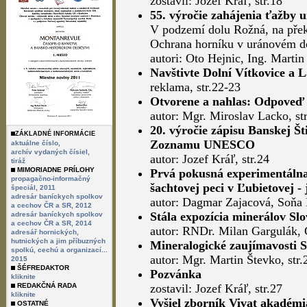
zostavil: Jozef Kráľ, str.18
55. výročie zahájenia ťažby 
V podzemí dolu Rožná, na pře
Ochrana horníku v uránovém do
autori: Oto Hejnic, Ing. Martin
Navštivte Dolní Vítkovice a 
reklama, str.22-23
Otvorene a nahlas: Odpoveď n
autor: Mgr. Miroslav Lacko, st
20. výročie zápisu Banskej Š
ZÁKLADNÉ INFORMÁCIE
Zoznamu UNESCO
aktuálne číslo,
archív vydaných čísiel,
autor: Jozef Kráľ, str.24
tiráž
MIMORIADNE PRÍLOHY
Prvá pokusná experimentálna 
propagačno-informačný
šachtovej peci v Ľubietovej -
špeciál, 2011
adresár baníckych spolkov
autor: Dagmar Zajacová, Soňa P
a cechov ČR a SR, 2012
Stála expozícia minerálov Sl
adresár baníckych spolkov
a cechov ČR a SR, 2014
autor: RNDr. Milan Gargulák, 
adresář hornických,
hutnických a jim příbuzných
Mineralogické zaujímavosti 
spolkú, cechú a organizací...
autor: Mgr. Martin Števko, str.
2015
ŠÉFREDAKTOR
Pozvánka
kliknite
REDAKČNÁ RADA
zostavil: Jozef Kráľ, str.27
kliknite
Vyšiel zborník Vivat akadémi
OSTATNÉ