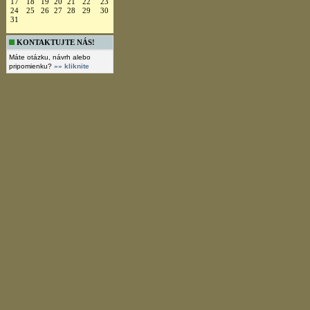
17
18
19
20
21
22
23
24
25
26
27
28
29
30
31
KONTAKTUJTE NÁS!
Máte otázku, návrh alebo
pripomienku?
»» kliknite