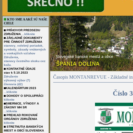
KTO SME A AKÉ SÚ NAŠE
CIELE
PRÍHOVOR PREDSEDU
ZDRUŽENIA
...kliknite
ZÁKLADNÉ DOKUMENTY
PRE ČINNOSŤ ZDRUŽENIA
,
,
stanovy
volebný poriadok
,
symboly
zásady vnútorných
a vonkajších vzťahov
Združenia,
stanovy čestného skoku cez
kožu.
KONTAKTNÉ ÚDAJE
stav k 5.10.2023
Časopis MONTANREVUE - Základné inf
Združenie
výkonný výbor (7)
členovia (42)
KALENDÁRTUM 2023
Číslo 
...kliknite
DOHODY O SPOLUPRÁCI
kliknite
SMERNICE, VÝNOSY A
ZÁKONY MH SR
...kliknite
PREHĽAD ROKOVANÍ
ORGÁNOV ZDRUŽENIA
kliknite
STRETNUTIA BANSKÝCH
MIEST A OBCÍ SLOVENSKA