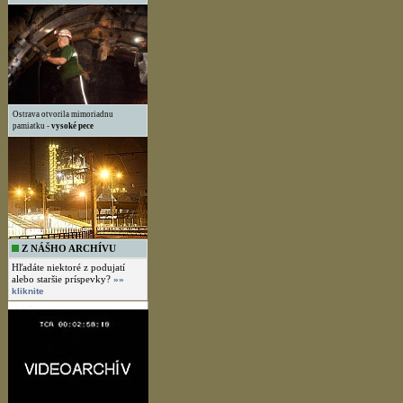
Ostrava otvorila mimoriadnu
pamiatku -
vysoké pece
Z NÁŠHO ARCHÍVU
Hľadáte niektoré z podujatí
alebo staršie príspevky?
»»
kliknite