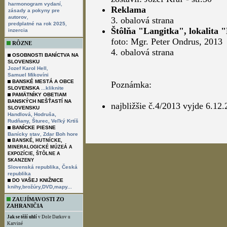
,
harmonogram vydaní
Reklama
zásady a pokyny pre
,
autorov
3. obalová strana
,
predplatné na rok 2025
Štôlňa "Langitka", lokalita 
inzercia
foto: Mgr. Peter Ondrus, 2013
RÔZNE
4. obalová strana
OSOBNOSTI BANÍCTVA NA
SLOVENSKU
,
Jozef Karol Hell
Samuel Mikovíni
BANSKÉ MESTÁ A OBCE
Poznámka:
SLOVENSKA
...kliknite
PAMÄTNÍKY OBETIAM
BANSKÝCH NEŠŤASTÍ NA
najbližšie č.4/2013 vyjde 6.12
SLOVENSKU
Handlová,
Hodruša,
Rudňany,
Šturec,
Veľký Krtíš
BANÍCKE PIESNE
,
Banícky stav
Zdar Boh hore
BANSKÉ, HUTNÍCKE,
MINERALOGICKÉ MÚZEÁ A
EXPOZÍCIE, ŠTÔLNE A
SKANZENY
Slovenská republika,
Česká
republika
DO VAŠEJ KNIŽNICE
knihy,brožúry,DVD,mapy...
ZAUJÍMAVOSTI ZO
ZAHRANIČIA
Jak se těží uhlí
v Dole Darkov u
Karviné