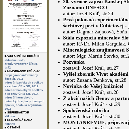
20. výročie zápisu Banskej Š
Zoznamu UNESCO
autor: Jozef Kráľ, str.24
Prvá pokusná experimentálna 
šachtovej peci v Ľubietovej -
autor: Dagmar Zajacová, Soňa P
Stála expozícia minerálov Sl
autor: RNDr. Milan Gargulák, 
Mineralogické zaujímavosti 
autor: Mgr. Martin Števko, str.
ZÁKLADNÉ INFORMÁCIE
aktuálne číslo,
Pozvánka
archív vydaných čísiel,
zostavil: Jozef Kráľ, str.27
tiráž
MIMORIADNE PRÍLOHY
Vyšiel zborník Vivat akadémi
propagačno-informačný
špeciál, 2011
autor: Zuzana Denková, str.28
adresár baníckych spolkov
Novinka do Vašej knižnice!
a cechov ČR a SR, 2012
adresár baníckych spolkov
zostavil: Jozef Kráľ, str.28
a cechov ČR a SR, 2014
Z akcií našich členov a partn
adresář hornických,
hutnických a jim příbuzných
zostavil: Jozef Kráľ - str.29
spolkú, cechú a organizací...
2015
Spoločenská rubrika
ŠÉFREDAKTOR
zostavil: Jozef Kráľ - str.30
kliknite
REDAKČNÁ RADA
MONTANREVUE, pripravujem
kliknite
zostavil: Jozef Kráľ - str.30
OSTATNÉ