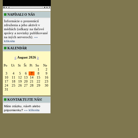
NAPÍSALI O NÁS
Informácie o prezentácií
združenia a jeho aktivít v
médiách (odkazy na tlačové
správy a novinky publikované
na iných serveroch).
»»
kliknite
KALENDÁR
<
August 2026
>
Po
Ut
St
Št
Pi
So
Ne
1
2
3
4
5
6
7
8
9
10
11
12
13
14
15
16
17
18
19
20
21
22
23
24
25
26
27
28
29
30
31
KONTAKTUJTE NÁS!
Máte otázku, návrh alebo
pripomienku?
»» kliknite