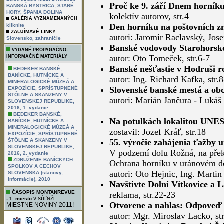
Proč ke 9. září Dnem horník
BANSKÁ BYSTRICA, STARÉ
HORY, ŠPANIA DOLINA
kolektív autorov, str.4
GALÉRIA VYZNAMENANÝCH
Den horníku na poštovních z
kliknite
ZAUJÍMAVÉ LINKY
autori: Jaromír Raclavský, Jose
,
Slovensko
zahraničie
Banské vodovody Starohorsko
VYDANÉ PROPAGAČNO-
autor: Oto Tomeček, str.6-7
INFORMAČNÉ MATERIÁLY
Banské nešťastie v Hodruši 
BEDEKER BANSKÉ,
BANÍCKE, HUTNÍCKE A
autor: Ing. Richard Kafka, str.
MINERALOGICKÉ MÚZEÁ A
Slovenské banské mestá a obc
EXPOZÍCIE, SPRÍSTUPNENÉ
ŠTÔLNE A SKANZENY V
autori: Marián Jančura - Lukáš 
SLOVENSKEJ REPUBLIKE,
2016, 1. vydanie
BEDEKER BANSKÉ,
Na potulkách lokalitou UNES
BANÍCKE, HUTNÍCKE A
MINERALOGICKÉ MÚZEÁ A
zostavil: Jozef Kráľ, str.18
EXPOZÍCIE, SPRÍSTUPNENÉ
ŠTÔLNE A SKANZENY V
55. výročie zahájenia ťažby 
SLOVENSKEJ REPUBLIKE,
V podzemí dolu Rožná, na pře
2016, 2. vydanie
ZDRUŽENIE BANÍCKYCH
Ochrana horníku v uránovém do
SPOLKOV A CECHOV
autori: Oto Hejnic, Ing. Martin
SLOVENSKA (stanovy,
informácie), 2010
Navštivte Dolní Vítkovice a 
ČASOPIS MONTANREVUE
reklama, str.22-23
v súťaži
- 1. miesto
Otvorene a nahlas: Odpoveď n
MIESTNE NOVINY 2011!
autor: Mgr. Miroslav Lacko, st