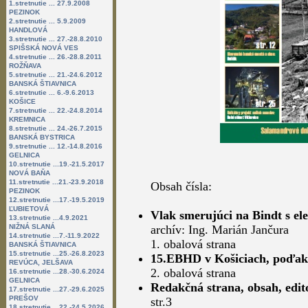
1.stretnutie ... 27.9.2008
PEZINOK
2.stretnutie ... 5.9.2009
HANDLOVÁ
3.stretnutie ... 27.-28.8.2010
SPIŠSKÁ NOVÁ VES
4.stretnutie ... 26.-28.8.2011
ROŽŇAVA
5.stretnutie ... 21.-24.6.2012
BANSKÁ ŠTIAVNICA
6.stretnutie ... 6.-9.6.2013
KOŠICE
7.stretnutie ... 22.-24.8.2014
KREMNICA
8.stretnutie ... 24.-26.7.2015
BANSKÁ BYSTRICA
9.stretnutie ... 12.-14.8.2016
GELNICA
10.stretnutie ...19.-21.5.2017
NOVÁ BAŇA
11.stretnutie ...21.-23.9.2018
Obsah čísla:
PEZINOK
12.stretnutie ...17.-19.5.2019
ĽUBIETOVÁ
Vlak smerujúci na Bindt s el
13.stretnutie ...4.9.2021
NIŽNÁ SLANÁ
archív: Ing. Marián Jančura
14.stretnutie ...7.-11.9.2022
1. obalová strana
BANSKÁ ŠTIAVNICA
15.stretnutie ...25.-26.8.2023
15.EBHD v Košiciach, poďak
REVÚCA, JELŠAVA
2. obalová strana
16.stretnutie ...28.-30.6.2024
GELNICA
Redakčná strana, obsah, edit
17.stretnutie ...27.-29.6.2025
PREŠOV
str.3
18.stretnutie ...22.-24.5.2026