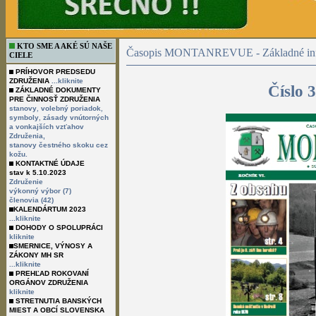
KTO SME A AKÉ SÚ NAŠE
Časopis MONTANREVUE - Základné inf
CIELE
PRÍHOVOR PREDSEDU
ZDRUŽENIA
...kliknite
Číslo 
ZÁKLADNÉ DOKUMENTY
PRE ČINNOSŤ ZDRUŽENIA
,
,
stanovy
volebný poriadok
,
symboly
zásady vnútorných
a vonkajších vzťahov
Združenia,
stanovy čestného skoku cez
kožu.
KONTAKTNÉ ÚDAJE
stav k 5.10.2023
Združenie
výkonný výbor (7)
členovia (42)
KALENDÁRTUM 2023
...kliknite
DOHODY O SPOLUPRÁCI
kliknite
SMERNICE, VÝNOSY A
ZÁKONY MH SR
...kliknite
PREHĽAD ROKOVANÍ
ORGÁNOV ZDRUŽENIA
kliknite
STRETNUTIA BANSKÝCH
MIEST A OBCÍ SLOVENSKA