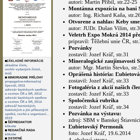
autori: Martin Přibil, str.22-25
Montánna expozícia na bani
autor: Ing. Richard Kaňa, str.2
Otvorene a nahlas: Keby sme 
autor: JUDr. Dušan Vilim, str.
Veletrh Expo Mokrá 2014 pře
pripravil: Ťěžební unie ČR, str
Pozvánky
zostavil: Jozef Kráľ, str.31
Mineralogické zaujímavosti 
ZÁKLADNÉ INFORMÁCIE
aktuálne číslo,
autor: Mgr. Martin Števko, str.
archív vydaných čísiel,
Oprášená história: Ľubietov
tiráž
MIMORIADNE PRÍLOHY
zostavil: Jozef Kráľ, str.33
propagačno-informačný
špeciál, 2011
Fotogaléria z akcií našich čl
adresár baníckych spolkov
zostavil: Jozef Kráľ, str.33
a cechov ČR a SR, 2012
adresár baníckych spolkov
Spoločenská rubrika
a cechov ČR a SR, 2014
zostavil: Jozef Kráľ, str.34
adresář hornických,
hutnických a jim příbuzných
Pozvánka na výstavu:
spolkú, cechú a organizací...
2015
zdroj: SBM v Banskej Štiavnici
ŠÉFREDAKTOR
Ľubietovský Permoník
kliknite
REDAKČNÁ RADA
foto: Jozef Kráľ, 19.6.2014
kliknite
OSTATNÉ
4. obalová strana