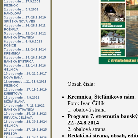
1.stretnutie ... 27.9.2008
PEZINOK
2.stretnutie ... 5.9.2009
HANDLOVÁ
3.stretnutie ... 27.-28.8.2010
SPIŠSKÁ NOVÁ VES
4.stretnutie ... 26.-28.8.2011
ROŽŇAVA
5.stretnutie ... 21.-24.6.2012
BANSKÁ ŠTIAVNICA
6.stretnutie ... 6.-9.6.2013
KOŠICE
7.stretnutie ... 22.-24.8.2014
KREMNICA
8.stretnutie ... 24.-26.7.2015
BANSKÁ BYSTRICA
9.stretnutie ... 12.-14.8.2016
GELNICA
10.stretnutie ...19.-21.5.2017
NOVÁ BAŇA
11.stretnutie ...21.-23.9.2018
Obsah čísla:
PEZINOK
12.stretnutie ...17.-19.5.2019
ĽUBIETOVÁ
Kremnica, Štefánikovo nám.
13.stretnutie ...4.9.2021
NIŽNÁ SLANÁ
Foto: Ivan Čillík
14.stretnutie ...7.-11.9.2022
1. obalová strana
BANSKÁ ŠTIAVNICA
15.stretnutie ...25.-26.8.2023
Program 7. stretnutia banský
REVÚCA, JELŠAVA
22.-24.8.2014
16.stretnutie ...28.-30.6.2024
GELNICA
2. obalová strana
17.stretnutie ...27.-29.6.2025
PREŠOV
Redakčná strana, obsah, edit
18.stretnutie ...22.-24.5.2026