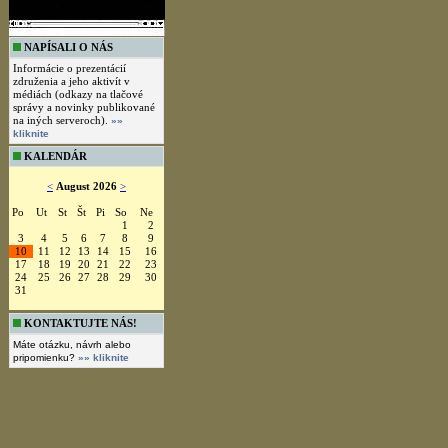
NAPÍSALI O NÁS
Informácie o prezentácií
združenia a jeho aktivít v
médiách (odkazy na tlačové
správy a novinky publikované
na iných serveroch).
»»
kliknite
KALENDÁR
<
August 2026
>
Po
Ut
St
Št
Pi
So
Ne
1
2
3
4
5
6
7
8
9
10
11
12
13
14
15
16
17
18
19
20
21
22
23
24
25
26
27
28
29
30
31
KONTAKTUJTE NÁS!
Máte otázku, návrh alebo
pripomienku?
»» kliknite