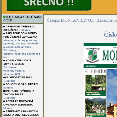
KTO SME A AKÉ SÚ NAŠE
Časopis MONTANREVUE - Základné inf
CIELE
PRÍHOVOR PREDSEDU
ZDRUŽENIA
...kliknite
Čísl
ZÁKLADNÉ DOKUMENTY
PRE ČINNOSŤ ZDRUŽENIA
,
,
stanovy
volebný poriadok
,
symboly
zásady vnútorných
a vonkajších vzťahov
Združenia,
stanovy čestného skoku cez
kožu.
KONTAKTNÉ ÚDAJE
stav k 5.10.2023
Združenie
výkonný výbor (7)
členovia (42)
KALENDÁRTUM 2023
...kliknite
DOHODY O SPOLUPRÁCI
kliknite
SMERNICE, VÝNOSY A
ZÁKONY MH SR
...kliknite
PREHĽAD ROKOVANÍ
ORGÁNOV ZDRUŽENIA
kliknite
STRETNUTIA BANSKÝCH
MIEST A OBCÍ SLOVENSKA