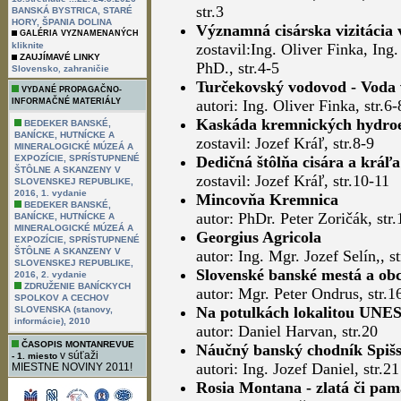
str.3
BANSKÁ BYSTRICA, STARÉ
HORY, ŠPANIA DOLINA
Významná cisárska vizitácia
GALÉRIA VYZNAMENANÝCH
kliknite
zostavil:Ing. Oliver Finka, I
ZAUJÍMAVÉ LINKY
PhD., str.4-5
,
Slovensko
zahraničie
Turčekovský vodovod - Voda 
VYDANÉ PROPAGAČNO-
INFORMAČNÉ MATERIÁLY
autori: Ing. Oliver Finka, str.6-
Kaskáda kremnických hydroe
BEDEKER BANSKÉ,
BANÍCKE, HUTNÍCKE A
zostavil: Jozef Kráľ, str.8-9
MINERALOGICKÉ MÚZEÁ A
EXPOZÍCIE, SPRÍSTUPNENÉ
Dedičná štôlňa cisára a krá
ŠTÔLNE A SKANZENY V
zostavil: Jozef Kráľ, str.10-11
SLOVENSKEJ REPUBLIKE,
2016, 1. vydanie
Mincovňa Kremnica
BEDEKER BANSKÉ,
autor: PhDr. Peter Zoričák, str
BANÍCKE, HUTNÍCKE A
MINERALOGICKÉ MÚZEÁ A
Georgius Agricola
EXPOZÍCIE, SPRÍSTUPNENÉ
ŠTÔLNE A SKANZENY V
autor: Ing. Mgr. Jozef Selín,, s
SLOVENSKEJ REPUBLIKE,
Slovenské banské mestá a ob
2016, 2. vydanie
ZDRUŽENIE BANÍCKYCH
autor: Mgr. Peter Ondrus, str.1
SPOLKOV A CECHOV
Na potulkách lokalitou UNES
SLOVENSKA (stanovy,
informácie), 2010
autor: Daniel Harvan, str.20
ČASOPIS MONTANREVUE
Náučný banský chodník Spiš
v súťaži
- 1. miesto
autori: Ing. Jozef Daniel, str.21
MIESTNE NOVINY 2011!
Rosia Montana - zlatá či pa