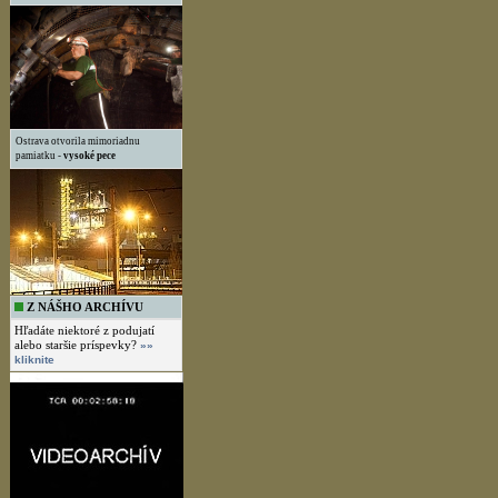
Ostrava otvorila mimoriadnu
pamiatku -
vysoké pece
Z NÁŠHO ARCHÍVU
Hľadáte niektoré z podujatí
alebo staršie príspevky?
»»
kliknite