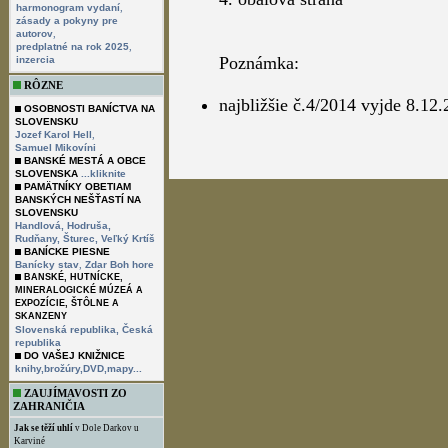
,
harmonogram vydaní
zásady a pokyny pre
,
autorov
,
predplatné na rok 2025
Poznámka:
inzercia
RÔZNE
najbližšie č.4/2014 vyjde 8.12
OSOBNOSTI BANÍCTVA NA
SLOVENSKU
,
Jozef Karol Hell
Samuel Mikovíni
BANSKÉ MESTÁ A OBCE
SLOVENSKA
...kliknite
PAMÄTNÍKY OBETIAM
BANSKÝCH NEŠŤASTÍ NA
SLOVENSKU
Handlová,
Hodruša,
Rudňany,
Šturec,
Veľký Krtíš
BANÍCKE PIESNE
,
Banícky stav
Zdar Boh hore
BANSKÉ, HUTNÍCKE,
MINERALOGICKÉ MÚZEÁ A
EXPOZÍCIE, ŠTÔLNE A
SKANZENY
Slovenská republika,
Česká
republika
DO VAŠEJ KNIŽNICE
knihy,brožúry,DVD,mapy...
ZAUJÍMAVOSTI ZO
ZAHRANIČIA
Jak se těží uhlí
v Dole Darkov u
Karviné