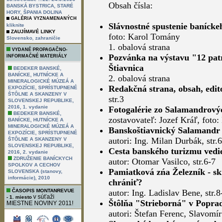
Obsah čísla:
BANSKÁ BYSTRICA, STARÉ
HORY, ŠPANIA DOLINA
GALÉRIA VYZNAMENANÝCH
Slávnostné spustenie banícke
kliknite
ZAUJÍMAVÉ LINKY
foto: Karol Tomány
,
Slovensko
zahraničie
1. obalová strana
VYDANÉ PROPAGAČNO-
Pozvánka na výstavu "12 pa
INFORMAČNÉ MATERIÁLY
Štiavnica
BEDEKER BANSKÉ,
BANÍCKE, HUTNÍCKE A
2. obalová strana
MINERALOGICKÉ MÚZEÁ A
Redakčná strana, obsah, edit
EXPOZÍCIE, SPRÍSTUPNENÉ
ŠTÔLNE A SKANZENY V
str.3
SLOVENSKEJ REPUBLIKE,
2016, 1. vydanie
Fotogalérie zo Salamandrovýc
BEDEKER BANSKÉ,
zostavovateľ: Jozef Kráľ, foto:
BANÍCKE, HUTNÍCKE A
MINERALOGICKÉ MÚZEÁ A
Banskoštiavnický Salamandr
EXPOZÍCIE, SPRÍSTUPNENÉ
autori: Ing. Milan Durbák, str.6
ŠTÔLNE A SKANZENY V
SLOVENSKEJ REPUBLIKE,
Cesta banského turizmu vedie
2016, 2. vydanie
ZDRUŽENIE BANÍCKYCH
autor: Otomar Vasilco, str.6-7
SPOLKOV A CECHOV
Pamiatková zńa Železník - sk
SLOVENSKA (stanovy,
informácie), 2010
chrániť?
ČASOPIS MONTANREVUE
autor: Ing. Ladislav Bene, str.8
v súťaži
- 1. miesto
Štôlňa "Strieborná" v Popra
MIESTNE NOVINY 2011!
autori: Štefan Ferenc, Slavomí