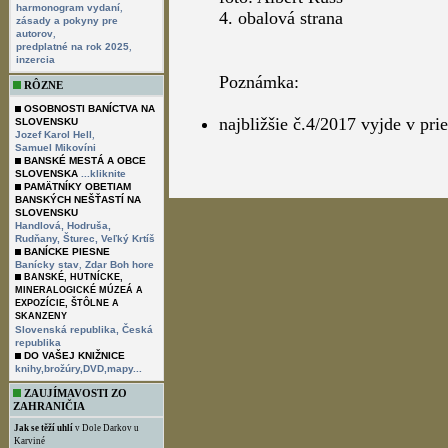
,
harmonogram vydaní
4. obalová strana
zásady a pokyny pre
,
autorov
,
predplatné na rok 2025
inzercia
Poznámka:
RÔZNE
OSOBNOSTI BANÍCTVA NA
najbližšie č.4/2017 vyjde v p
SLOVENSKU
,
Jozef Karol Hell
Samuel Mikovíni
BANSKÉ MESTÁ A OBCE
SLOVENSKA
...kliknite
PAMÄTNÍKY OBETIAM
BANSKÝCH NEŠŤASTÍ NA
SLOVENSKU
Handlová,
Hodruša,
Rudňany,
Šturec,
Veľký Krtíš
BANÍCKE PIESNE
,
Banícky stav
Zdar Boh hore
BANSKÉ, HUTNÍCKE,
MINERALOGICKÉ MÚZEÁ A
EXPOZÍCIE, ŠTÔLNE A
SKANZENY
Slovenská republika,
Česká
republika
DO VAŠEJ KNIŽNICE
knihy,brožúry,DVD,mapy...
ZAUJÍMAVOSTI ZO
ZAHRANIČIA
Jak se těží uhlí
v Dole Darkov u
Karviné