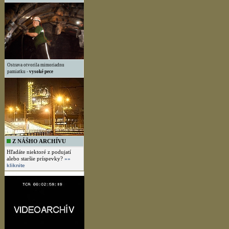
Ostrava otvorila mimoriadnu
pamiatku -
vysoké pece
Z NÁŠHO ARCHÍVU
Hľadáte niektoré z podujatí
alebo staršie príspevky?
»»
kliknite