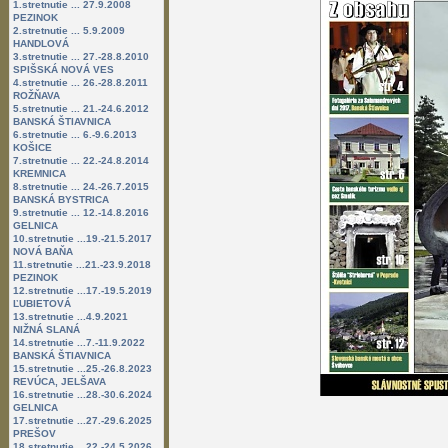
1.stretnutie ... 27.9.2008
PEZINOK
2.stretnutie ... 5.9.2009
HANDLOVÁ
3.stretnutie ... 27.-28.8.2010
SPIŠSKÁ NOVÁ VES
4.stretnutie ... 26.-28.8.2011
ROŽŇAVA
5.stretnutie ... 21.-24.6.2012
BANSKÁ ŠTIAVNICA
6.stretnutie ... 6.-9.6.2013
KOŠICE
7.stretnutie ... 22.-24.8.2014
KREMNICA
8.stretnutie ... 24.-26.7.2015
BANSKÁ BYSTRICA
9.stretnutie ... 12.-14.8.2016
GELNICA
10.stretnutie ...19.-21.5.2017
NOVÁ BAŇA
11.stretnutie ...21.-23.9.2018
PEZINOK
12.stretnutie ...17.-19.5.2019
ĽUBIETOVÁ
13.stretnutie ...4.9.2021
NIŽNÁ SLANÁ
14.stretnutie ...7.-11.9.2022
BANSKÁ ŠTIAVNICA
15.stretnutie ...25.-26.8.2023
REVÚCA, JELŠAVA
16.stretnutie ...28.-30.6.2024
GELNICA
17.stretnutie ...27.-29.6.2025
PREŠOV
18.stretnutie ...22.-24.5.2026