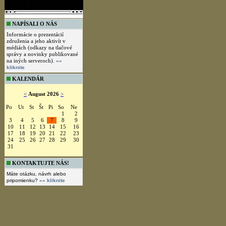
NAPÍSALI O NÁS
Informácie o prezentácií
združenia a jeho aktivít v
médiách (odkazy na tlačové
správy a novinky publikované
na iných serveroch).
»»
kliknite
KALENDÁR
<
August 2026
>
Po
Ut
St
Št
Pi
So
Ne
1
2
3
4
5
6
7
8
9
10
11
12
13
14
15
16
17
18
19
20
21
22
23
24
25
26
27
28
29
30
31
KONTAKTUJTE NÁS!
Máte otázku, návrh alebo
pripomienku?
»» kliknite