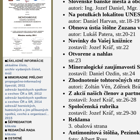
Slovenské banské mestá a ob
autori: Ing. Jozef Daniel, Mgr
Na potulkách lokalitou UNES
autor: Daniel Harvan, str.18-19
Obnova ústia štôlne Zuzana 
autor: Lukáš Patera, str.20-21
Novinky do Vašej knižnice
zostavil: Jozef Kráľ, str.22
Otvorene a nahlas
str.23
ZÁKLADNÉ INFORMÁCIE
aktuálne číslo,
Mineralogické zaujímavosti 
archív vydaných čísiel,
zostavil: Daniel Ozdin, str.24
tiráž
MIMORIADNE PRÍLOHY
Zhodnotenie tohtoročných str
propagačno-informačný
autori: Zoltán Vén, Zděnek Brá
špeciál, 2011
adresár baníckych spolkov
Z akcií našich členov a partn
a cechov ČR a SR, 2012
adresár baníckych spolkov
zostavil: Jozef Kráľ, str.26-28
a cechov ČR a SR, 2014
Spoločenská rubrika
adresář hornických,
hutnických a jim příbuzných
zostavil: Jozef Kráľ, str.29-30
spolkú, cechú a organizací...
2015
Reklama
ŠÉFREDAKTOR
3. obalová strana
kliknite
REDAKČNÁ RADA
Antimonitová štôlňa, Pezinok
kliknite
foto: Albert Russ
OSTATNÉ