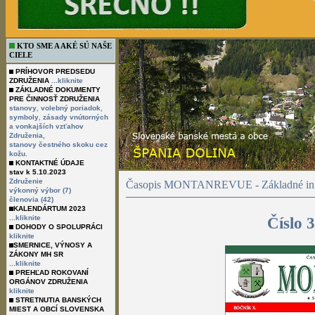
KTO SME A AKÉ SÚ NAŠE
CIELE
PRÍHOVOR PREDSEDU
ZDRUŽENIA
...kliknite
ZÁKLADNÉ DOKUMENTY
PRE ČINNOSŤ ZDRUŽENIA
,
,
stanovy
volebný poriadok
,
symboly
zásady vnútorných
a vonkajších vzťahov
Združenia,
stanovy čestného skoku cez
kožu.
KONTAKTNÉ ÚDAJE
stav k 5.10.2023
Združenie
Časopis MONTANREVUE - Základné inf
výkonný výbor (7)
členovia (42)
KALENDÁRTUM 2023
...kliknite
Číslo 
DOHODY O SPOLUPRÁCI
kliknite
SMERNICE, VÝNOSY A
ZÁKONY MH SR
...kliknite
PREHĽAD ROKOVANÍ
ORGÁNOV ZDRUŽENIA
kliknite
STRETNUTIA BANSKÝCH
MIEST A OBCÍ SLOVENSKA