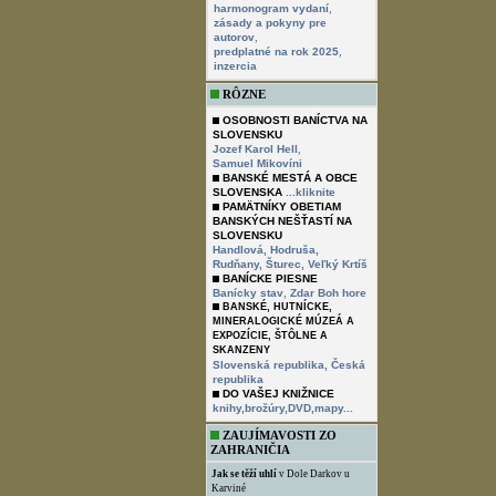
,
harmonogram vydaní
zásady a pokyny pre
,
autorov
,
predplatné na rok 2025
inzercia
RÔZNE
OSOBNOSTI BANÍCTVA NA
SLOVENSKU
,
Jozef Karol Hell
Samuel Mikovíni
BANSKÉ MESTÁ A OBCE
SLOVENSKA
...kliknite
PAMÄTNÍKY OBETIAM
BANSKÝCH NEŠŤASTÍ NA
SLOVENSKU
Handlová,
Hodruša,
Rudňany,
Šturec,
Veľký Krtíš
BANÍCKE PIESNE
,
Banícky stav
Zdar Boh hore
BANSKÉ, HUTNÍCKE,
MINERALOGICKÉ MÚZEÁ A
EXPOZÍCIE, ŠTÔLNE A
SKANZENY
Slovenská republika,
Česká
republika
DO VAŠEJ KNIŽNICE
knihy,brožúry,DVD,mapy...
ZAUJÍMAVOSTI ZO
ZAHRANIČIA
Jak se těží uhlí
v Dole Darkov u
Karviné