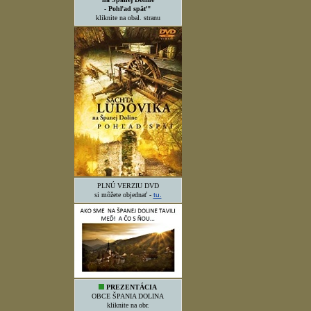
- Pohľad späť"
kliknite na obal. stranu
PLNÚ VERZIU DVD
si môžete objednať -
tu.
PREZENTÁCIA
OBCE ŠPANIA DOLINA
kliknite na obr.