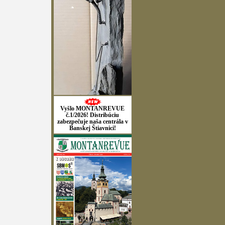
Vyšlo MONTANREVUE
č.1/2026! Distribúciu
zabezpečuje naša centrála v
Banskej Štiavnici!