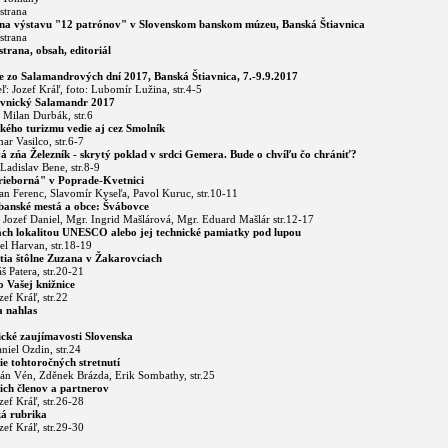
strana
na výstavu "12 patrónov" v Slovenskom banskom múzeu, Banská Štiavnica
strana
trana, obsah, editoriál
e zo Salamandrových dní 2017, Banská Štiavnica, 7.-9.9.2017
ľ: Jozef Kráľ, foto: Lubomír Lužina, str.4-5
avnický Salamandr 2017
. Milan Durbák, str.6
kého turizmu vedie aj cez Smolník
ar Vasilco, str.6-7
 zńa Železník - skrytý poklad v srdci Gemera. Bude o chvíľu čo chrániť?
 Ladislav Bene, str.8-9
rieborná" v Poprade-Kvetnici
fan Ferenc, Slavomír Kyseľa, Pavol Kuruc, str.10-11
banské mestá a obce: Švábovce
. Jozef Daniel, Mgr. Ingrid Mašlárová, Mgr. Eduard Mašlár str.12-17
ch lokalitou UNESCO alebo jej technické pamiatky pod lupou
el Harvan, str.18-19
ia štôlne Zuzana v Žakarovciach
š Patera, str.20-21
 Vašej knižnice
zef Kráľ, str.22
 nahlas
cké zaujímavosti Slovenska
aniel Ozdin, str.24
e tohtoročných stretnutí
tán Vén, Zděnek Brázda, Erik Sombathy, str.25
šich členov a partnerov
ozef Kráľ, str.26-28
á rubrika
ozef Kráľ, str.29-30