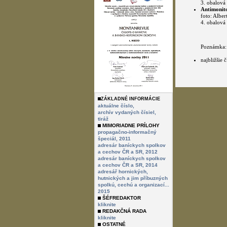
3. obalová 
Antimonito
foto: Alber
4. obalová 
Poznámka:
najbližšie
ZÁKLADNÉ INFORMÁCIE
aktuálne číslo,
archív vydaných čísiel,
tiráž
MIMORIADNE PRÍLOHY
propagačno-informačný
špeciál, 2011
adresár baníckych spolkov
a cechov ČR a SR, 2012
adresár baníckych spolkov
a cechov ČR a SR, 2014
adresář hornických,
hutnických a jim příbuzných
spolkú, cechú a organizací...
2015
ŠÉFREDAKTOR
kliknite
REDAKČNÁ RADA
kliknite
OSTATNÉ