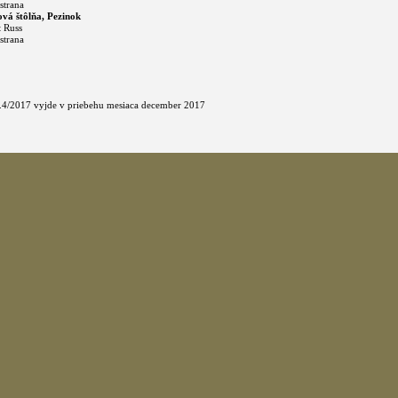
strana
vá štôlňa, Pezinok
t Russ
strana
 č.4/2017 vyjde v priebehu mesiaca december 2017