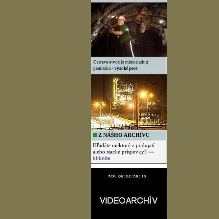
Ostrava otvorila mimoriadnu
pamiatku -
vysoké pece
Z NÁŠHO ARCHÍVU
Hľadáte niektoré z podujatí
alebo staršie príspevky?
»»
kliknite