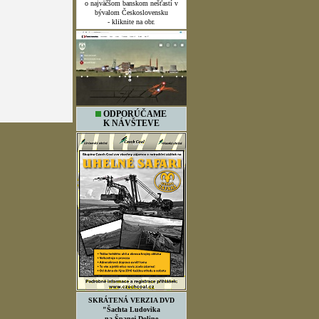
o najväčšom banskom nešťastí v
bývalom Československu
- kliknite na obr.
ODPORÚČAME
K NÁVŠTEVE
SKRÁTENÁ VERZIA DVD
"Šachta Ludovika
na Španej Doline