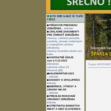
KTO SME A AKÉ SÚ NAŠE
CIELE
PRÍHOVOR PREDSEDU
ZDRUŽENIA
...kliknite
ZÁKLADNÉ DOKUMENTY
PRE ČINNOSŤ ZDRUŽENIA
,
,
stanovy
volebný poriadok
,
symboly
zásady vnútorných
a vonkajších vzťahov
Združenia,
stanovy čestného skoku cez
kožu.
KONTAKTNÉ ÚDAJE
stav k 5.10.2023
Združenie
Časopis MONTANREVUE
výkonný výbor (7)
členovia (42)
KALENDÁRTUM 2023
...kliknite
DOHODY O SPOLUPRÁCI
kliknite
SMERNICE, VÝNOSY A
ZÁKONY MH SR
...kliknite
PREHĽAD ROKOVANÍ
ORGÁNOV ZDRUŽENIA
kliknite
STRETNUTIA BANSKÝCH
MIEST A OBCÍ SLOVENSKA