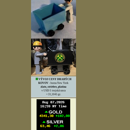
VÝVOJ CENY DRAHÝCH
KOVOV
- burza New York
zlato, striebro, platina
v USD/1 trojská unca
= 31,1045 gr.