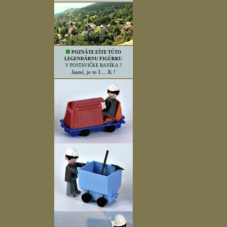
POZNÁTE EŠTE TÚTO
LEGENDÁRNU FIGÚRKU
V POSTAVIČKE BANÍKA ?
Jasné, je to I.....K !