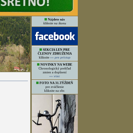
Nájdete nás
kliknite na ikonu
SEKCIA LEN PRE
ČLENOV ZDRUŽENIA
kliknite
»»
pre prístup
NOVINKY NA WEBE
Chronologický prehľad
zmien a doplnení
»»
viac
FOTO NA 31.TÝŽDEŇ
pre zväčšenie
kliknite na obr.