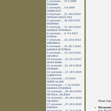
1.stretnutie ... 27.9.2008
PEZINOK
2.stretnutie ... 5.9.2009
HANDLOVÁ
3.stretnutie ... 27.-28.8.2010
SPIŠSKÁ NOVÁ VES
4.stretnutie ... 26.-28.8.2011
ROŽŇAVA
5.stretnutie ... 21.-24.6.2012
BANSKÁ ŠTIAVNICA
6.stretnutie ... 6.-9.6.2013
KOŠICE
7.stretnutie ... 22.-24.8.2014
KREMNICA
8.stretnutie ... 24.-26.7.2015
BANSKÁ BYSTRICA
9.stretnutie ... 12.-14.8.2016
GELNICA
10.stretnutie ...19.-21.5.2017
NOVÁ BAŇA
11.stretnutie ...21.-23.9.2018
PEZINOK
12.stretnutie ...17.-19.5.2019
ĽUBIETOVÁ
13.stretnutie ...4.9.2021
NIŽNÁ SLANÁ
14.stretnutie ...7.-11.9.2022
BANSKÁ ŠTIAVNICA
15.stretnutie ...25.-26.8.2023
REVÚCA, JELŠAVA
16.stretnutie ...28.-30.6.2024
Obsah čísla
GELNICA
17.stretnutie ...27.-29.6.2025
Slávnostné
PREŠOV
foto: Karo
18.stretnutie ...22.-24.5.2026