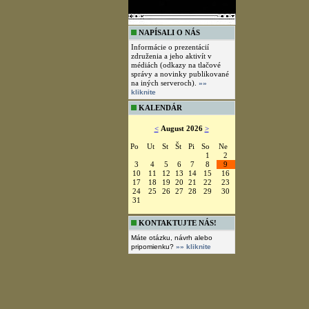
NAPÍSALI O NÁS
Informácie o prezentácií
združenia a jeho aktivít v
médiách (odkazy na tlačové
správy a novinky publikované
na iných serveroch).
»»
kliknite
KALENDÁR
<
August 2026
>
Po
Ut
St
Št
Pi
So
Ne
1
2
3
4
5
6
7
8
9
10
11
12
13
14
15
16
17
18
19
20
21
22
23
24
25
26
27
28
29
30
31
KONTAKTUJTE NÁS!
Máte otázku, návrh alebo
pripomienku?
»» kliknite