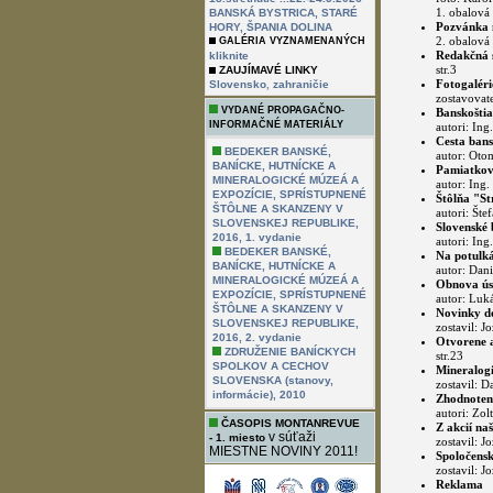
1. obalová 
BANSKÁ BYSTRICA, STARÉ
Pozvánka 
HORY, ŠPANIA DOLINA
2. obalová 
GALÉRIA VYZNAMENANÝCH
Redakčná s
kliknite
str.3
ZAUJÍMAVÉ LINKY
,
Fotogaléri
Slovensko
zahraničie
zostavovate
VYDANÉ PROPAGAČNO-
Banskošti
INFORMAČNÉ MATERIÁLY
autori: Ing
Cesta bans
BEDEKER BANSKÉ,
autor: Otom
BANÍCKE, HUTNÍCKE A
Pamiatková
MINERALOGICKÉ MÚZEÁ A
autor: Ing.
EXPOZÍCIE, SPRÍSTUPNENÉ
Štôlňa "St
ŠTÔLNE A SKANZENY V
autori: Šte
SLOVENSKEJ REPUBLIKE,
Slovenské 
2016, 1. vydanie
autori: Ing
BEDEKER BANSKÉ,
Na potulká
BANÍCKE, HUTNÍCKE A
autor: Dani
MINERALOGICKÉ MÚZEÁ A
Obnova úst
EXPOZÍCIE, SPRÍSTUPNENÉ
autor: Luká
ŠTÔLNE A SKANZENY V
Novinky do
SLOVENSKEJ REPUBLIKE,
zostavil: Jo
2016, 2. vydanie
Otvorene a
ZDRUŽENIE BANÍCKYCH
str.23
SPOLKOV A CECHOV
Mineralogi
SLOVENSKA (stanovy,
zostavil: D
informácie), 2010
Zhodnoteni
autori: Zol
ČASOPIS MONTANREVUE
Z akcií na
v súťaži
- 1. miesto
zostavil: J
MIESTNE NOVINY 2011!
Spoločensk
zostavil: J
Reklama