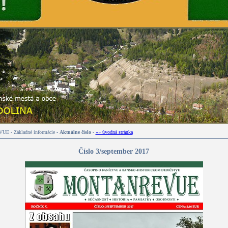
 - Základné informácie -
Aktuálne číslo
-
»» úvodná stránka
Číslo 3/september 2017