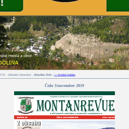
 - Základné informácie -
Aktuálne číslo
-
»» úvodná stránka
Číslo 3/november 2019