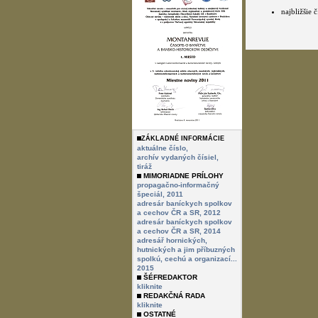
najbližšie
ZÁKLADNÉ INFORMÁCIE
aktuálne číslo,
archív vydaných čísiel,
tiráž
MIMORIADNE PRÍLOHY
propagačno-informačný
špeciál, 2011
adresár baníckych spolkov
a cechov ČR a SR, 2012
adresár baníckych spolkov
a cechov ČR a SR, 2014
adresář hornických,
hutnických a jim příbuzných
spolkú, cechú a organizací...
2015
ŠÉFREDAKTOR
kliknite
REDAKČNÁ RADA
kliknite
OSTATNÉ