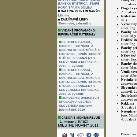
Zdroj: Ba
BANSKÁ BYSTRICA, STARÉ
1. obalová 
HORY, ŠPANIA DOLINA
Plagát výs
GALÉRIA VYZNAMENANÝCH
2. obalová 
kliknite
Redakčná s
ZAUJÍMAVÉ LINKY
str.3
,
Slovensko
zahraničie
Významný b
autor: Ing.
VYDANÉ PROPAGAČNO-
Banský náu
INFORMAČNÉ MATERIÁLY
autor: Mgr.
Dedičné št
BEDEKER BANSKÉ,
autor: Ing. 
BANÍCKE, HUTNÍCKE A
Banský pri
MINERALOGICKÉ MÚZEÁ A
autor: Ing.
EXPOZÍCIE, SPRÍSTUPNENÉ
Náhradné r
ŠTÔLNE A SKANZENY V
autori: Ing
SLOVENSKEJ REPUBLIKE,
Banský ska
2016, 1. vydanie
autor: Mgr.
BEDEKER BANSKÉ,
Vznik nové
BANÍCKE, HUTNÍCKE A
autor: Albe
MINERALOGICKÉ MÚZEÁ A
Novinky do
EXPOZÍCIE, SPRÍSTUPNENÉ
zostavovate
ŠTÔLNE A SKANZENY V
Slovenské 
SLOVENSKEJ REPUBLIKE,
zostavil: L
2016, 2. vydanie
Spoločensk
ZDRUŽENIE BANÍCKYCH
zostavovate
SPOLKOV A CECHOV
Reklama
SLOVENSKA (stanovy,
3. obalová 
informácie), 2010
Netopiere 
foto: Miloš
ČASOPIS MONTANREVUE
4. obalová 
v súťaži
- 1. miesto
MIESTNE NOVINY 2011!
Poznámka: