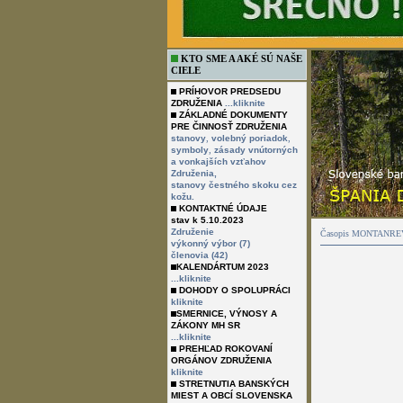
KTO SME A AKÉ SÚ NAŠE
CIELE
PRÍHOVOR PREDSEDU
ZDRUŽENIA
...kliknite
ZÁKLADNÉ DOKUMENTY
PRE ČINNOSŤ ZDRUŽENIA
,
,
stanovy
volebný poriadok
,
symboly
zásady vnútorných
a vonkajších vzťahov
Združenia,
stanovy čestného skoku cez
kožu.
KONTAKTNÉ ÚDAJE
stav k 5.10.2023
Združenie
Časopis MONTANREVUE
výkonný výbor (7)
členovia (42)
KALENDÁRTUM 2023
...kliknite
DOHODY O SPOLUPRÁCI
kliknite
SMERNICE, VÝNOSY A
ZÁKONY MH SR
...kliknite
PREHĽAD ROKOVANÍ
ORGÁNOV ZDRUŽENIA
kliknite
STRETNUTIA BANSKÝCH
MIEST A OBCÍ SLOVENSKA