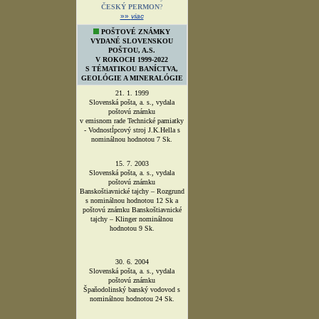
ČESKÝ PERMON
?
»»
viac
POŠTOVÉ ZNÁMKY
VYDANÉ SLOVENSKOU
POŠTOU, A.S.
V ROKOCH 1999-2022
S TÉMATIKOU BANÍCTVA,
GEOLÓGIE A MINERALÓGIE
21. 1. 1999
Slovenská pošta, a. s., vydala
poštovú známku
v emisnom rade Technické pamiatky
- Vodnostĺpcový stroj J.K.Hella s
nominálnou hodnotou 7 Sk.
15. 7. 2003
Slovenská pošta, a. s., vydala
poštovú známku
Banskoštiavnické tajchy – Rozgrund
s nominálnou hodnotou 12 Sk a
poštovú známku Banskoštiavnické
tajchy – Klinger nominálnou
hodnotou 9 Sk.
30. 6. 2004
Slovenská pošta, a. s., vydala
poštovú známku
Špaňodolinský banský vodovod s
nominálnou hodnotou 24 Sk.