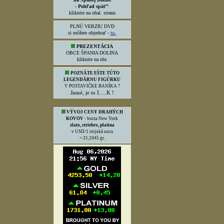
- Pohľad späť"
kliknite na obal. stranu
PLNÚ VERZIU DVD
si môžete objednať -
tu.
PREZENTÁCIA
OBCE ŠPANIA DOLINA
kliknite na obr.
POZNÁTE EŠTE TÚTO
LEGENDÁRNU FIGÚRKU
V POSTAVIČKE BANÍKA ?
Jasné, je to I.....K !
VÝVOJ CENY DRAHÝCH
KOVOV
- burza New York
zlato, striebro, platina
v USD/1 trojská unca
= 31,1045 gr.