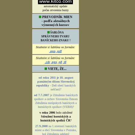
automatický update
počas otvorenia burzy
PREVODNÍK MIEN
- podľa aktuálnych
výmenných kurzov
ŠABLÓNA
SPRÁVNEHO TVARU
BANÍCKEHO ZNAKU !
Stiahnite si šablónu vo formáte:
.eps
.pdf
Stiahnite si šablónu vo formáte:
.cdr
.eps
.gif
.tif
VIETE, ŽE...
od roku 2011 je 10. august
pamätným dňom Slovenskej
republiky
- Deň obetí banských
nešťastí?
od 7.7.2007
je Združenie baníckych
spolkov a cechov Slovenska členom
Združenia európskych baníckych a
hutníckych spolkov (VEBH)?
v roku 2006
bolo založené
Sdružení hornických a
hutnických spolků ČR
?
27.9.2008
na 1.stretnutí banských
miest a obcí Slovenska v Pezinku,
bol Združeniu udelený