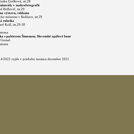
inika Grešková, str.28
minerály v makrofotografii
š Hrdlovič, str.29
na výstavu, reklama
ícke múzeum v Rožňave, str.29
á rubrika
ozef Kráľ, str.29-30
strana
ka s paštierom Šimonom, Slovenské opálové bane
 Greisel
strana
 č.4/2022 vyjde v priebehu mesiaca december 2021.