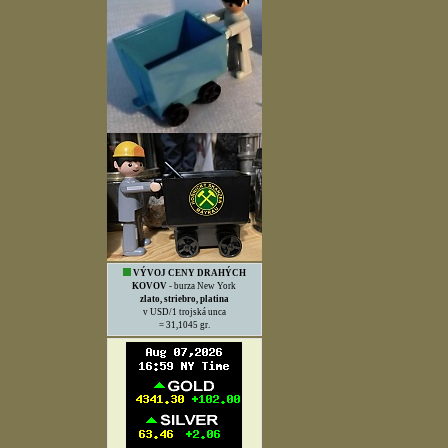
VÝVOJ CENY DRAHÝCH
KOVOV
- burza New York
zlato, striebro, platina
v USD/1 trojská unca
= 31,1045 gr.