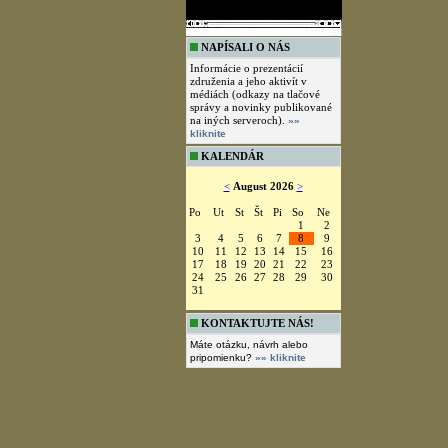
NAPÍSALI O NÁS
Informácie o prezentácií
združenia a jeho aktivít v
médiách (odkazy na tlačové
správy a novinky publikované
na iných serveroch).
»»
kliknite
KALENDÁR
<
August 2026
>
Po
Ut
St
Št
Pi
So
Ne
1
2
3
4
5
6
7
8
9
10
11
12
13
14
15
16
17
18
19
20
21
22
23
24
25
26
27
28
29
30
31
KONTAKTUJTE NÁS!
Máte otázku, návrh alebo
pripomienku?
»» kliknite