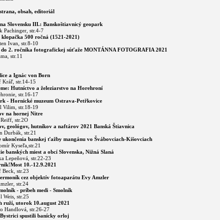
trana, obsah, editoriál
a Slovensku III.: Banskoštiavnicý geopark
ik Pachinger, str.4-7
 klopačka 500 ročná (1521-2021)
ten Ivan, str.8-10
a do 2. ročníka fotografickej súťaže MONTÁNNA FOTOGRAFIA 2021
ama, str.11
lice a Ignác von Born
f Kráľ, str.14-15
me: Hutníctvo a železiarstvo na Horehroní
hronie, str.16-17
rk - Hornické muzeum Ostrava-Petřkovice
l Vilim, str.18-19
v na hornej Nitre
Reiff, str.2O
v, geológov, hutníkov a naftárov 2021 Banská Štiavnica
n Durbák, str.21
e ukončenia banskej ťažby mangánu vo Švábovciach-Kišovciach
omír Kyseľa,str.21
tie banských miest a obcí Slovenska, Nižná Slaná
ka Lepeňová, str.22-23
ník!Most 10.-12.9.2021
f Beck, str.23
ermoník cez objektív fotoaparátu Evy Amzler
mzler, str.24
lník - príbeh medi - Smolník
l Weis, str.25
h ruží, utorok 10.august 2021
to Handlová, str.26-27
ystrici spustili banícky orloj