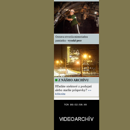
Ostrava otvorila mimoriadnu
pamiatku -
vysoké pece
Z NÁŠHO ARCHÍVU
Hľadáte niektoré z podujatí
alebo staršie príspevky?
»»
kliknite