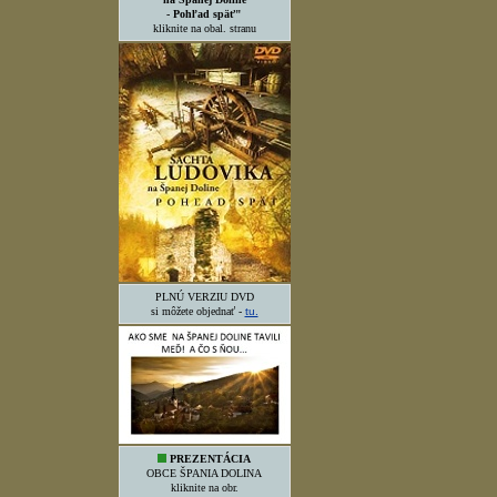
- Pohľad späť"
kliknite na obal. stranu
PLNÚ VERZIU DVD
si môžete objednať -
tu.
PREZENTÁCIA
OBCE ŠPANIA DOLINA
kliknite na obr.