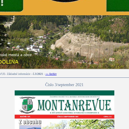
E- Základné informácie -
č.3/2021
-
»» Archiv
Číslo 3/september 2021