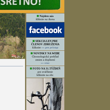
Nájdete nás
kliknite na ikonu
SEKCIA LEN PRE
ČLENOV ZDRUŽENIA
kliknite
»»
pre prístup
NOVINKY NA WEBE
Chronologický prehľad
zmien a doplnení
»»
viac
FOTO NA 31.TÝŽDEŇ
pre zväčšenie
kliknite na obr.