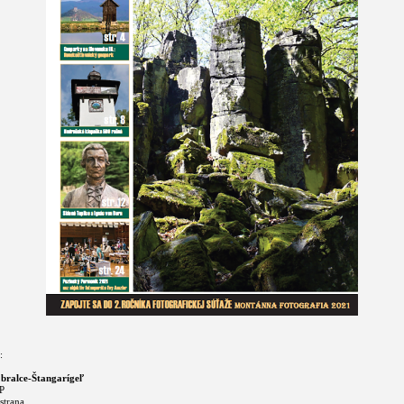
:
bralce-Štangarígeľ
P
strana