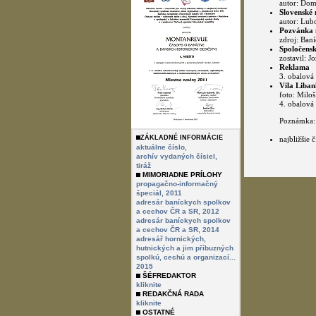
autor: Dom
Slovenské 
autor: Lubo
Pozvánka 
zdroj: Ban
Spoločensk
zostavil: J
Reklama
3. obalová 
Vila Liban
foto: Miloš
4. obalová 
Poznámka:
ZÁKLADNÉ INFORMÁCIE
najbližšie
aktuálne číslo,
archív vydaných čísiel,
tiráž
MIMORIADNE PRÍLOHY
propagačno-informačný
špeciál, 2011
adresár baníckych spolkov
a cechov ČR a SR, 2012
adresár baníckych spolkov
a cechov ČR a SR, 2014
adresář hornických,
hutnických a jim příbuzných
spolkú, cechú a organizací...
2015
ŠÉFREDAKTOR
kliknite
REDAKČNÁ RADA
kliknite
OSTATNÉ