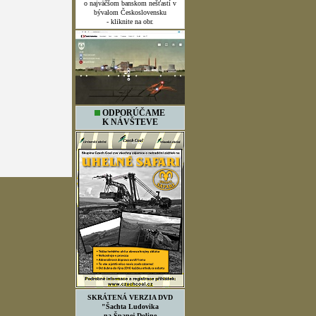
o najväčšom banskom nešťastí v
bývalom Československu
- kliknite na obr.
ODPORÚČAME
K NÁVŠTEVE
SKRÁTENÁ VERZIA DVD
"Šachta Ludovika
na Španej Doline