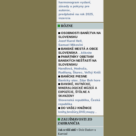
,
harmonogram vydaní
zásady a pokyny pre
,
autorov
,
predplatné na rok 2025
inzercia
RÔZNE
OSOBNOSTI BANÍCTVA NA
SLOVENSKU
,
Jozef Karol Hell
Samuel Mikovíni
BANSKÉ MESTÁ A OBCE
SLOVENSKA
...kliknite
PAMÄTNÍKY OBETIAM
BANSKÝCH NEŠŤASTÍ NA
SLOVENSKU
Handlová,
Hodruša,
Rudňany,
Šturec,
Veľký Krtíš
BANÍCKE PIESNE
,
Banícky stav
Zdar Boh hore
BANSKÉ, HUTNÍCKE,
MINERALOGICKÉ MÚZEÁ A
EXPOZÍCIE, ŠTÔLNE A
SKANZENY
Slovenská republika,
Česká
republika
DO VAŠEJ KNIŽNICE
knihy,brožúry,DVD,mapy...
ZAUJÍMAVOSTI ZO
ZAHRANIČIA
Jak se těží uhlí
v Dole Darkov u
Karviné