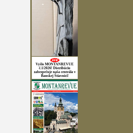
Vyšlo MONTANREVUE
č.1/2026! Distribúciu
zabezpečuje naša centrála v
Banskej Štiavnici!