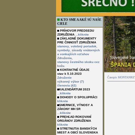
KTO SME A AKÉ SÚ NAŠE
CIELE
PRÍHOVOR PREDSEDU
ZDRUŽENIA
...kliknite
ZÁKLADNÉ DOKUMENTY
PRE ČINNOSŤ ZDRUŽENIA
,
,
stanovy
volebný poriadok
,
symboly
zásady vnútorných
a vonkajších vzťahov
Združenia,
stanovy čestného skoku cez
kožu.
KONTAKTNÉ ÚDAJE
stav k 5.10.2023
Časopis MONTANREVU
Združenie
výkonný výbor (7)
členovia (42)
KALENDÁRTUM 2023
...kliknite
DOHODY O SPOLUPRÁCI
kliknite
SMERNICE, VÝNOSY A
ZÁKONY MH SR
...kliknite
PREHĽAD ROKOVANÍ
ORGÁNOV ZDRUŽENIA
kliknite
STRETNUTIA BANSKÝCH
MIEST A OBCÍ SLOVENSKA