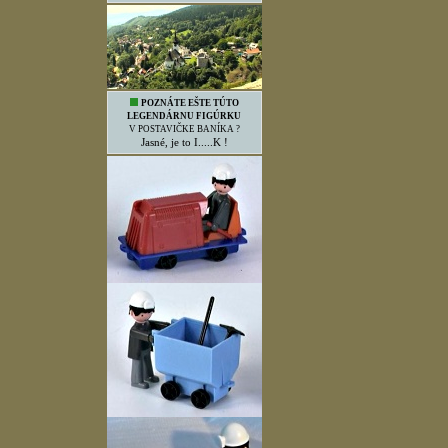
POZNÁTE EŠTE TÚTO
LEGENDÁRNU FIGÚRKU
V POSTAVIČKE BANÍKA ?
Jasné, je to I.....K !