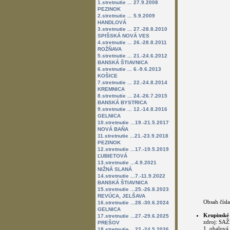
1.stretnutie ... 27.9.2008
PEZINOK
2.stretnutie ... 5.9.2009
HANDLOVÁ
3.stretnutie ... 27.-28.8.2010
SPIŠSKÁ NOVÁ VES
4.stretnutie ... 26.-28.8.2011
ROŽŇAVA
5.stretnutie ... 21.-24.6.2012
BANSKÁ ŠTIAVNICA
6.stretnutie ... 6.-9.6.2013
KOŠICE
7.stretnutie ... 22.-24.8.2014
KREMNICA
8.stretnutie ... 24.-26.7.2015
BANSKÁ BYSTRICA
9.stretnutie ... 12.-14.8.2016
GELNICA
10.stretnutie ...19.-21.5.2017
NOVÁ BAŇA
11.stretnutie ...21.-23.9.2018
PEZINOK
12.stretnutie ...17.-19.5.2019
ĽUBIETOVÁ
13.stretnutie ...4.9.2021
NIŽNÁ SLANÁ
14.stretnutie ...7.-11.9.2022
BANSKÁ ŠTIAVNICA
15.stretnutie ...25.-26.8.2023
REVÚCA, JELŠAVA
Obsah čísla
16.stretnutie ...28.-30.6.2024
GELNICA
Krupinské 
17.stretnutie ...27.-29.6.2025
zdroj: SAŽ
PREŠOV
1. obalová 
18.stretnutie ...22.-24.5.2026