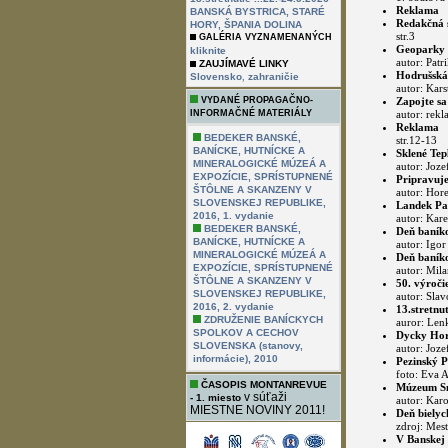
Reklama
BANSKÁ BYSTRICA, STARÉ
Redakčná s
HORY, ŠPANIA DOLINA
str.3
GALÉRIA VYZNAMENANÝCH
Geoparky n
kliknite
autor: Patr
ZAUJÍMAVÉ LINKY
Hodrušská
,
Slovensko
zahraničie
autor: Kars
VYDANÉ PROPAGAČNO-
Zapojte s
INFORMAČNÉ MATERIÁLY
autor: rekl
Reklama
BEDEKER BANSKÉ,
str.12-13
BANÍCKE, HUTNÍCKE A
Sklené Tep
MINERALOGICKÉ MÚZEÁ A
autor: Joze
EXPOZÍCIE, SPRÍSTUPNENÉ
Pripravuje
ŠTÔLNE A SKANZENY V
autor: Hore
SLOVENSKEJ REPUBLIKE,
Landek Pa
2016, 1. vydanie
autor: Kare
BEDEKER BANSKÉ,
Deň baníko
BANÍCKE, HUTNÍCKE A
autor: Igor 
MINERALOGICKÉ MÚZEÁ A
Deň baníko
EXPOZÍCIE, SPRÍSTUPNENÉ
autor: Mila
ŠTÔLNE A SKANZENY V
50. výroči
SLOVENSKEJ REPUBLIKE,
autor: Slav
2016, 2. vydanie
13.stretnu
ZDRUŽENIE BANÍCKYCH
auror: Len
SPOLKOV A CECHOV
Dycky Hor
SLOVENSKA (stanovy,
autor: Joze
informácie), 2010
Pezinský P
foto: Eva A
ČASOPIS MONTANREVUE
Múzeum Smo
v súťaži
- 1. miesto
autor: Karo
MIESTNE NOVINY 2011!
Deň bielyc
zdroj: Mes
V Banskej B