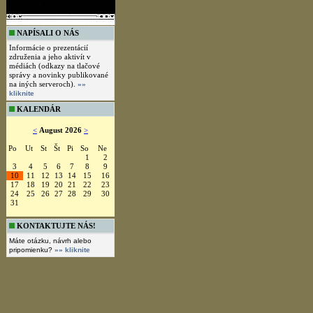
NAPÍSALI O NÁS
Informácie o prezentácií
združenia a jeho aktivít v
médiách (odkazy na tlačové
správy a novinky publikované
na iných serveroch).
»»
kliknite
KALENDÁR
<
August 2026
>
Po
Ut
St
Št
Pi
So
Ne
1
2
3
4
5
6
7
8
9
10
11
12
13
14
15
16
17
18
19
20
21
22
23
24
25
26
27
28
29
30
31
KONTAKTUJTE NÁS!
Máte otázku, návrh alebo
pripomienku?
»» kliknite