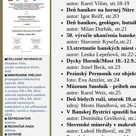
autor: Karel Vilim, str.18-19
Deň baníkov na hornej Nitre
autor: Igor Reiff, str.2O
Deň baníkov, geológov, hutní
autor: Milan Durbák, str.21
50. výročie ukončenia bansk
autor: Slavomír Kyseľa,str.21
13.stretnutie banských miest 
auror: Lenka Lepeňová, str.22-
ZÁKLADNÉ INFORMÁCIE
Dycky Horník!Most 10.-12.9.
aktuálne číslo,
autor: Jozef Beck, str.23
archív vydaných čísiel,
tiráž
Pezinský Permoník cez objek
MIMORIADNE PRÍLOHY
foto: Eva Amzler, str.24
propagačno-informačný
špeciál, 2011
Múzeum Smolník - príbeh me
adresár baníckych spolkov
a cechov ČR a SR, 2012
autor: Karol Weis, str.25
adresár baníckych spolkov
Deň bielych ruží, utorok 10.
a cechov ČR a SR, 2014
adresář hornických,
zdroj: Mesto Handlová, str.26-
hutnických a jim příbuzných
V Banskej Bystrici spustili b
spolkú, cechú a organizací...
2015
autor: Dominika Grešková, str.
ŠÉFREDAKTOR
kliknite
Slovenské minerály v makrofo
REDAKČNÁ RADA
autor: Luboš Hrdlovič, str.29
kliknite
OSTATNÉ