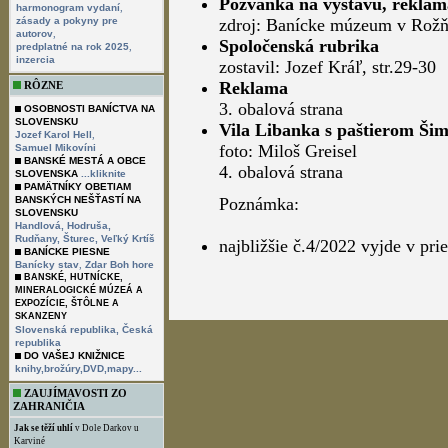
Pozvánka na výstavu, reklam
,
harmonogram vydaní
zásady a pokyny pre
zdroj: Banícke múzeum v Rožňa
,
autorov
Spoločenská rubrika
,
predplatné na rok 2025
inzercia
zostavil: Jozef Kráľ, str.29-30
Reklama
RÔZNE
3. obalová strana
OSOBNOSTI BANÍCTVA NA
SLOVENSKU
Vila Libanka s paštierom Ši
,
Jozef Karol Hell
foto: Miloš Greisel
Samuel Mikovíni
BANSKÉ MESTÁ A OBCE
4. obalová strana
SLOVENSKA
...kliknite
PAMÄTNÍKY OBETIAM
BANSKÝCH NEŠŤASTÍ NA
Poznámka:
SLOVENSKU
Handlová,
Hodruša,
Rudňany,
Šturec,
Veľký Krtíš
najbližšie č.4/2022 vyjde v pr
BANÍCKE PIESNE
,
Banícky stav
Zdar Boh hore
BANSKÉ, HUTNÍCKE,
MINERALOGICKÉ MÚZEÁ A
EXPOZÍCIE, ŠTÔLNE A
SKANZENY
Slovenská republika,
Česká
republika
DO VAŠEJ KNIŽNICE
knihy,brožúry,DVD,mapy...
ZAUJÍMAVOSTI ZO
ZAHRANIČIA
Jak se těží uhlí
v Dole Darkov u
Karviné