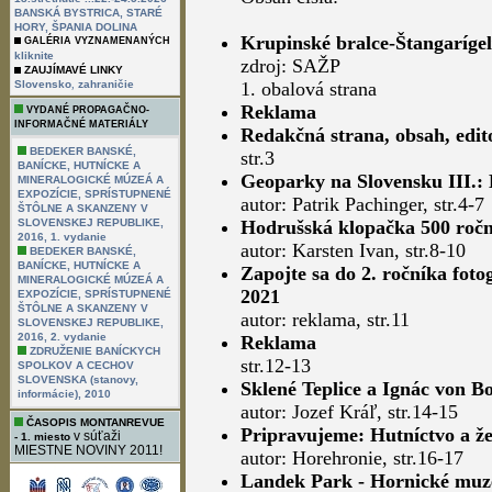
BANSKÁ BYSTRICA, STARÉ
HORY, ŠPANIA DOLINA
Krupinské bralce-Štangaríge
GALÉRIA VYZNAMENANÝCH
kliknite
zdroj: SAŽP
ZAUJÍMAVÉ LINKY
,
Slovensko
zahraničie
1. obalová strana
Reklama
VYDANÉ PROPAGAČNO-
INFORMAČNÉ MATERIÁLY
Redakčná strana, obsah, edit
BEDEKER BANSKÉ,
str.3
BANÍCKE, HUTNÍCKE A
Geoparky na Slovensku III.:
MINERALOGICKÉ MÚZEÁ A
EXPOZÍCIE, SPRÍSTUPNENÉ
autor: Patrik Pachinger, str.4-7
ŠTÔLNE A SKANZENY V
SLOVENSKEJ REPUBLIKE,
Hodrušská klopačka 500 ročn
2016, 1. vydanie
autor: Karsten Ivan, str.8-10
BEDEKER BANSKÉ,
BANÍCKE, HUTNÍCKE A
Zapojte sa do 2. ročníka 
MINERALOGICKÉ MÚZEÁ A
2021
EXPOZÍCIE, SPRÍSTUPNENÉ
ŠTÔLNE A SKANZENY V
autor: reklama, str.11
SLOVENSKEJ REPUBLIKE,
2016, 2. vydanie
Reklama
ZDRUŽENIE BANÍCKYCH
str.12-13
SPOLKOV A CECHOV
SLOVENSKA (stanovy,
Sklené Teplice a Ignác von B
informácie), 2010
autor: Jozef Kráľ, str.14-15
ČASOPIS MONTANREVUE
Pripravujeme: Hutníctvo a že
v súťaži
- 1. miesto
MIESTNE NOVINY 2011!
autor: Horehronie, str.16-17
Landek Park - Hornické muz