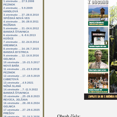
1.stretnutie ... 27.9.2008
PEZINOK
2.stretnutie ... 5.9.2009
HANDLOVÁ
3.stretnutie ... 27.-28.8.2010
SPIŠSKÁ NOVÁ VES
4.stretnutie ... 26.-28.8.2011
ROŽŇAVA
5.stretnutie ... 21.-24.6.2012
BANSKÁ ŠTIAVNICA
6.stretnutie ... 6.-9.6.2013
KOŠICE
7.stretnutie ... 22.-24.8.2014
KREMNICA
8.stretnutie ... 24.-26.7.2015
BANSKÁ BYSTRICA
9.stretnutie ... 12.-14.8.2016
GELNICA
10.stretnutie ...19.-21.5.2017
NOVÁ BAŇA
11.stretnutie ...21.-23.9.2018
PEZINOK
12.stretnutie ...17.-19.5.2019
ĽUBIETOVÁ
13.stretnutie ...4.9.2021
NIŽNÁ SLANÁ
14.stretnutie ...7.-11.9.2022
BANSKÁ ŠTIAVNICA
15.stretnutie ...25.-26.8.2023
REVÚCA, JELŠAVA
16.stretnutie ...28.-30.6.2024
GELNICA
17.stretnutie ...27.-29.6.2025
PREŠOV
Obsah čísla:
18.stretnutie ...22.-24.5.2026