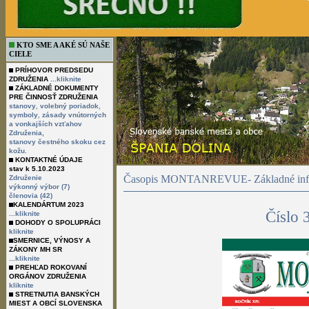
KTO SME A AKÉ SÚ NAŠE
CIELE
PRÍHOVOR PREDSEDU
ZDRUŽENIA
...kliknite
ZÁKLADNÉ DOKUMENTY
PRE ČINNOSŤ ZDRUŽENIA
,
,
stanovy
volebný poriadok
,
symboly
zásady vnútorných
a vonkajších vzťahov
Združenia,
stanovy čestného skoku cez
kožu.
KONTAKTNÉ ÚDAJE
stav k 5.10.2023
Časopis MONTANREVUE- Základné info
Združenie
výkonný výbor (7)
členovia (42)
KALENDÁRTUM 2023
Číslo 
...kliknite
DOHODY O SPOLUPRÁCI
kliknite
SMERNICE, VÝNOSY A
ZÁKONY MH SR
...kliknite
PREHĽAD ROKOVANÍ
ORGÁNOV ZDRUŽENIA
kliknite
STRETNUTIA BANSKÝCH
MIEST A OBCÍ SLOVENSKA