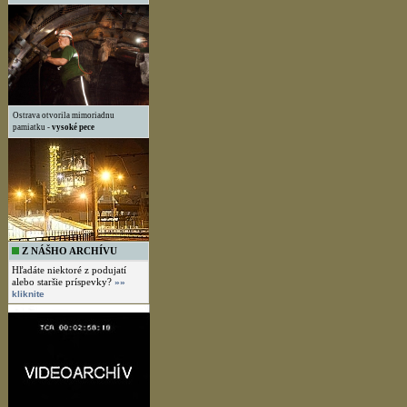
Ostrava otvorila mimoriadnu
pamiatku -
vysoké pece
Z NÁŠHO ARCHÍVU
Hľadáte niektoré z podujatí
alebo staršie príspevky?
»»
kliknite