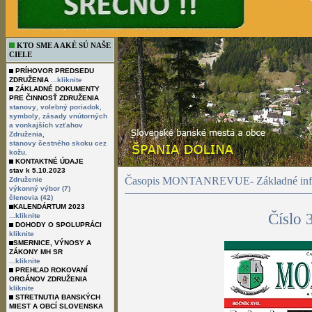
KTO SME A AKÉ SÚ NAŠE
CIELE
PRÍHOVOR PREDSEDU
ZDRUŽENIA
...kliknite
ZÁKLADNÉ DOKUMENTY
PRE ČINNOSŤ ZDRUŽENIA
,
,
stanovy
volebný poriadok
,
symboly
zásady vnútorných
a vonkajších vzťahov
Združenia,
stanovy čestného skoku cez
kožu.
KONTAKTNÉ ÚDAJE
stav k 5.10.2023
Časopis MONTANREVUE- Základné info
Združenie
výkonný výbor (7)
členovia (42)
KALENDÁRTUM 2023
Číslo 
...kliknite
DOHODY O SPOLUPRÁCI
kliknite
SMERNICE, VÝNOSY A
ZÁKONY MH SR
...kliknite
PREHĽAD ROKOVANÍ
ORGÁNOV ZDRUŽENIA
kliknite
STRETNUTIA BANSKÝCH
MIEST A OBCÍ SLOVENSKA