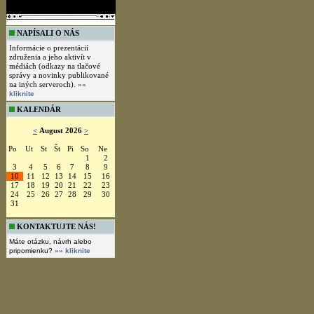
NAPÍSALI O NÁS
Informácie o prezentácií
združenia a jeho aktivít v
médiách (odkazy na tlačové
správy a novinky publikované
na iných serveroch).
»»
kliknite
KALENDÁR
<
August 2026
>
Po
Ut
St
Št
Pi
So
Ne
1
2
3
4
5
6
7
8
9
10
11
12
13
14
15
16
17
18
19
20
21
22
23
24
25
26
27
28
29
30
31
KONTAKTUJTE NÁS!
Máte otázku, návrh alebo
pripomienku?
»» kliknite