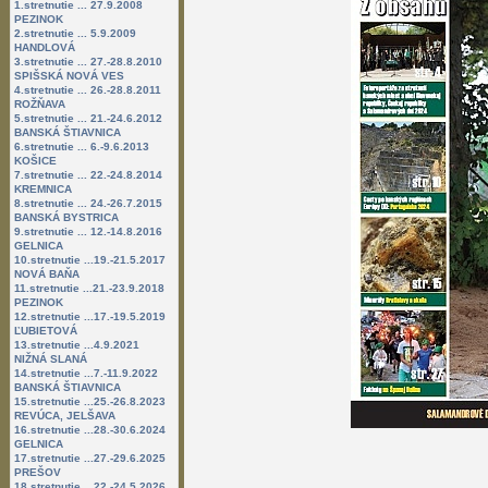
1.stretnutie ... 27.9.2008
PEZINOK
2.stretnutie ... 5.9.2009
HANDLOVÁ
3.stretnutie ... 27.-28.8.2010
SPIŠSKÁ NOVÁ VES
4.stretnutie ... 26.-28.8.2011
ROŽŇAVA
5.stretnutie ... 21.-24.6.2012
BANSKÁ ŠTIAVNICA
6.stretnutie ... 6.-9.6.2013
KOŠICE
7.stretnutie ... 22.-24.8.2014
KREMNICA
8.stretnutie ... 24.-26.7.2015
BANSKÁ BYSTRICA
9.stretnutie ... 12.-14.8.2016
GELNICA
10.stretnutie ...19.-21.5.2017
NOVÁ BAŇA
11.stretnutie ...21.-23.9.2018
PEZINOK
12.stretnutie ...17.-19.5.2019
ĽUBIETOVÁ
13.stretnutie ...4.9.2021
NIŽNÁ SLANÁ
14.stretnutie ...7.-11.9.2022
BANSKÁ ŠTIAVNICA
15.stretnutie ...25.-26.8.2023
REVÚCA, JELŠAVA
16.stretnutie ...28.-30.6.2024
GELNICA
17.stretnutie ...27.-29.6.2025
PREŠOV
18.stretnutie ...22.-24.5.2026