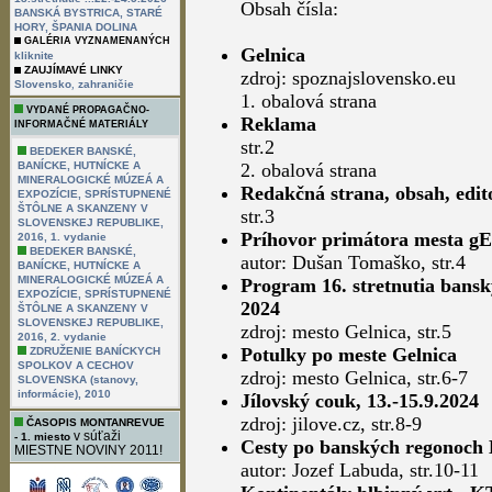
Obsah čísla:
BANSKÁ BYSTRICA, STARÉ
HORY, ŠPANIA DOLINA
GALÉRIA VYZNAMENANÝCH
Gelnica
kliknite
ZAUJÍMAVÉ LINKY
zdroj: spoznajslovensko.eu
,
Slovensko
zahraničie
1. obalová strana
VYDANÉ PROPAGAČNO-
Reklama
INFORMAČNÉ MATERIÁLY
str.2
BEDEKER BANSKÉ,
BANÍCKE, HUTNÍCKE A
2. obalová strana
MINERALOGICKÉ MÚZEÁ A
Redakčná strana, obsah, edit
EXPOZÍCIE, SPRÍSTUPNENÉ
ŠTÔLNE A SKANZENY V
str.3
SLOVENSKEJ REPUBLIKE,
Príhovor primátora mesta 
2016, 1. vydanie
BEDEKER BANSKÉ,
autor: Dušan Tomaško, str.4
BANÍCKE, HUTNÍCKE A
MINERALOGICKÉ MÚZEÁ A
Program 16. stretnutia banský
EXPOZÍCIE, SPRÍSTUPNENÉ
2024
ŠTÔLNE A SKANZENY V
SLOVENSKEJ REPUBLIKE,
zdroj: mesto Gelnica, str.5
2016, 2. vydanie
Potulky po meste Gelnica
ZDRUŽENIE BANÍCKYCH
SPOLKOV A CECHOV
zdroj: mesto Gelnica, str.6-7
SLOVENSKA (stanovy,
informácie), 2010
Jílovský couk, 13.-15.9.2024
zdroj: jilove.cz, str.8-9
ČASOPIS MONTANREVUE
v súťaži
- 1. miesto
Cesty po banských regonoch 
MIESTNE NOVINY 2011!
autor: Jozef Labuda, str.10-11