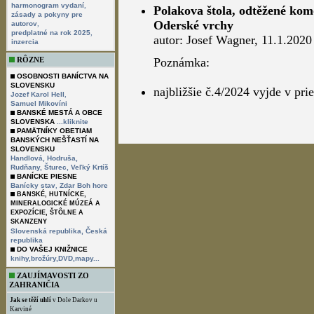
,
harmonogram vydaní
Polakova štola, odtěžené k
zásady a pokyny pre
Oderské vrchy
,
autorov
,
predplatné na rok 2025
autor: Josef Wagner, 11.1.2020
inzercia
RÔZNE
Poznámka:
OSOBNOSTI BANÍCTVA NA
SLOVENSKU
najbližšie č.4/2024 vyjde v pr
,
Jozef Karol Hell
Samuel Mikovíni
BANSKÉ MESTÁ A OBCE
SLOVENSKA
...kliknite
PAMÄTNÍKY OBETIAM
BANSKÝCH NEŠŤASTÍ NA
SLOVENSKU
Handlová,
Hodruša,
Rudňany,
Šturec,
Veľký Krtíš
BANÍCKE PIESNE
,
Banícky stav
Zdar Boh hore
BANSKÉ, HUTNÍCKE,
MINERALOGICKÉ MÚZEÁ A
EXPOZÍCIE, ŠTÔLNE A
SKANZENY
Slovenská republika,
Česká
republika
DO VAŠEJ KNIŽNICE
knihy,brožúry,DVD,mapy...
ZAUJÍMAVOSTI ZO
ZAHRANIČIA
Jak se těží uhlí
v Dole Darkov u
Karviné