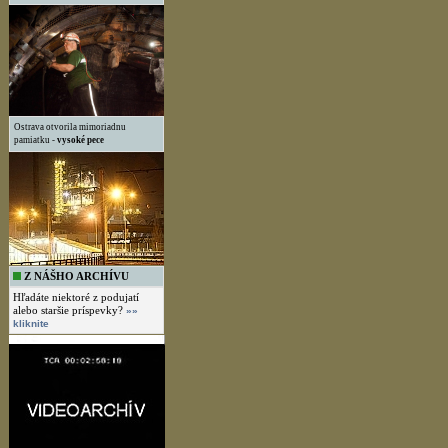
Ostrava otvorila mimoriadnu
pamiatku -
vysoké pece
Z NÁŠHO ARCHÍVU
Hľadáte niektoré z podujatí
alebo staršie príspevky?
»»
kliknite