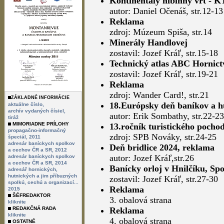
Kontinentály hlbinný vrt - K
autor: Daniel Očenáš, str.12-13
Reklama
zdroj: Múzeum Spiša, str.14
Minerály Handlovej
zostavil: Jozef Kráľ, str.15-18
Technický atlas ABC Hornict
zostavil: Jozef Kráľ, str.19-21
Reklama
zdroj: Wander Card!, str.21
ZÁKLADNÉ INFORMÁCIE
18.Európsky deň baníkov a hu
aktuálne číslo,
archív vydaných čísiel,
autor: Erik Sombathy, str.22-23
tiráž
MIMORIADNE PRÍLOHY
13.ročník turistického pocho
propagačno-informačný
zdroj: SPB Nováky, str.24-25
špeciál, 2011
adresár baníckych spolkov
Deň bridlice 2024, reklama
a cechov ČR a SR, 2012
autor: Jozef Kráľ,str.26
adresár baníckych spolkov
a cechov ČR a SR, 2014
Banícky orloj v Hnilčíku, Sp
adresář hornických,
hutnických a jim příbuzných
zostavil: Jozef Kráľ, str.27-30
spolkú, cechú a organizací...
Reklama
2015
ŠÉFREDAKTOR
3. obalová strana
kliknite
REDAKČNÁ RADA
Reklama
kliknite
4. obalová strana
OSTATNÉ