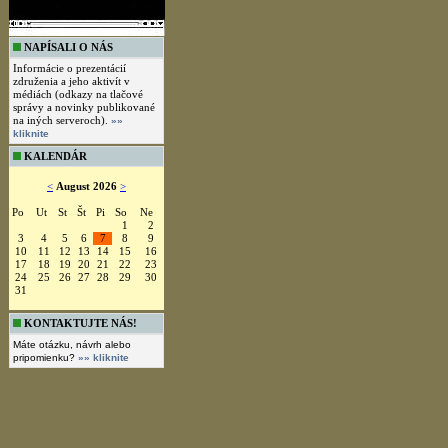
NAPÍSALI O NÁS
Informácie o prezentácií
združenia a jeho aktivít v
médiách (odkazy na tlačové
správy a novinky publikované
na iných serveroch).
»»
kliknite
KALENDÁR
<
August 2026
>
Po
Ut
St
Št
Pi
So
Ne
1
2
3
4
5
6
7
8
9
10
11
12
13
14
15
16
17
18
19
20
21
22
23
24
25
26
27
28
29
30
31
KONTAKTUJTE NÁS!
Máte otázku, návrh alebo
pripomienku?
»» kliknite