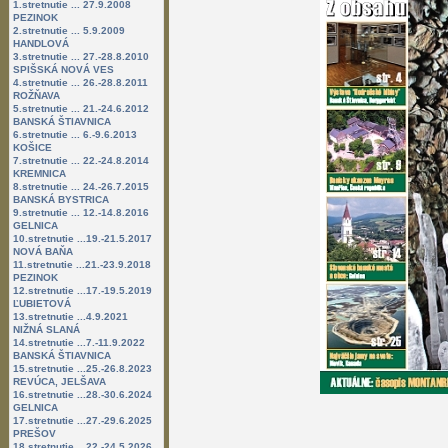
1.stretnutie ... 27.9.2008
PEZINOK
2.stretnutie ... 5.9.2009
HANDLOVÁ
3.stretnutie ... 27.-28.8.2010
SPIŠSKÁ NOVÁ VES
4.stretnutie ... 26.-28.8.2011
ROŽŇAVA
5.stretnutie ... 21.-24.6.2012
BANSKÁ ŠTIAVNICA
6.stretnutie ... 6.-9.6.2013
KOŠICE
7.stretnutie ... 22.-24.8.2014
KREMNICA
8.stretnutie ... 24.-26.7.2015
BANSKÁ BYSTRICA
9.stretnutie ... 12.-14.8.2016
GELNICA
10.stretnutie ...19.-21.5.2017
NOVÁ BAŇA
11.stretnutie ...21.-23.9.2018
PEZINOK
12.stretnutie ...17.-19.5.2019
ĽUBIETOVÁ
13.stretnutie ...4.9.2021
NIŽNÁ SLANÁ
14.stretnutie ...7.-11.9.2022
BANSKÁ ŠTIAVNICA
15.stretnutie ...25.-26.8.2023
REVÚCA, JELŠAVA
16.stretnutie ...28.-30.6.2024
GELNICA
17.stretnutie ...27.-29.6.2025
PREŠOV
18.stretnutie ...22.-24.5.2026