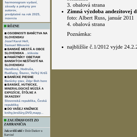
,
harmonogram vydaní
3. obalová strana
zásady a pokyny pre
,
Zimná výzdoba andezitovej 
autorov
,
predplatné na rok 2025
foto: Albert Russ, január 2011
inzercia
4. obalová strana
RÔZNE
Poznámka:
OSOBNOSTI BANÍCTVA NA
SLOVENSKU
,
Jozef Karol Hell
Samuel Mikovíni
najbližšie č.1/2012 vyjde 24.2
BANSKÉ MESTÁ A OBCE
SLOVENSKA
...kliknite
PAMÄTNÍKY OBETIAM
BANSKÝCH NEŠŤASTÍ NA
SLOVENSKU
Handlová,
Hodruša,
Rudňany,
Šturec,
Veľký Krtíš
BANÍCKE PIESNE
,
Banícky stav
Zdar Boh hore
BANSKÉ, HUTNÍCKE,
MINERALOGICKÉ MÚZEÁ A
EXPOZÍCIE, ŠTÔLNE A
SKANZENY
Slovenská republika,
Česká
republika
DO VAŠEJ KNIŽNICE
knihy,brožúry,DVD,mapy...
ZAUJÍMAVOSTI ZO
ZAHRANIČIA
Jak se těží uhlí
v Dole Darkov u
Karviné