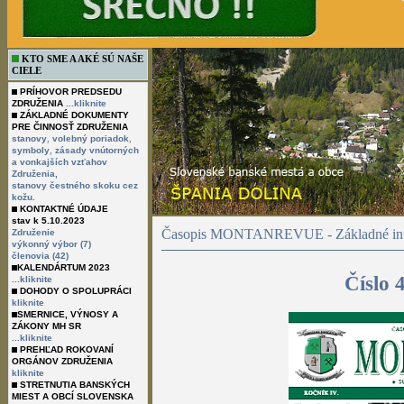
KTO SME A AKÉ SÚ NAŠE
CIELE
PRÍHOVOR PREDSEDU
ZDRUŽENIA
...kliknite
ZÁKLADNÉ DOKUMENTY
PRE ČINNOSŤ ZDRUŽENIA
,
,
stanovy
volebný poriadok
,
symboly
zásady vnútorných
a vonkajších vzťahov
Združenia,
stanovy čestného skoku cez
kožu.
KONTAKTNÉ ÚDAJE
stav k 5.10.2023
Časopis MONTANREVUE - Základné inf
Združenie
výkonný výbor (7)
členovia (42)
KALENDÁRTUM 2023
Číslo 
...kliknite
DOHODY O SPOLUPRÁCI
kliknite
SMERNICE, VÝNOSY A
ZÁKONY MH SR
...kliknite
PREHĽAD ROKOVANÍ
ORGÁNOV ZDRUŽENIA
kliknite
STRETNUTIA BANSKÝCH
MIEST A OBCÍ SLOVENSKA