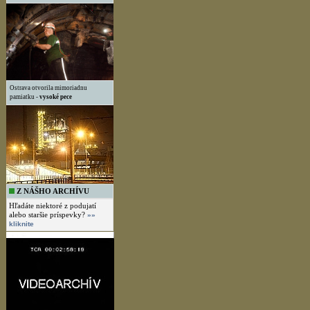
Ostrava otvorila mimoriadnu
pamiatku -
vysoké pece
Z NÁŠHO ARCHÍVU
Hľadáte niektoré z podujatí
alebo staršie príspevky?
»»
kliknite