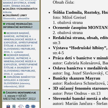
Obsah čísla:
BANSKÁ BYSTRICA, STARÉ
HORY, ŠPANIA DOLINA
GALÉRIA VYZNAMENANÝCH
Štôlňa Ľudmila, Roztoky, Hni
kliknite
ZAUJÍMAVÉ LINKY
foto: Miloš Greisel
,
Slovensko
zahraničie
1. obalová strana
VYDANÉ PROPAGAČNO-
Ocenenie časopisu MONTA
INFORMAČNÉ MATERIÁLY
2. obalová strana
BEDEKER BANSKÉ,
BANÍCKE, HUTNÍCKE A
Redakčná strana, obsah, edit
MINERALOGICKÉ MÚZEÁ A
str.3
EXPOZÍCIE, SPRÍSTUPNENÉ
ŠTÔLNE A SKANZENY V
Výstava “Hodrušské hlbiny”, 
SLOVENSKEJ REPUBLIKE,
str.4-5
2016, 1. vydanie
BEDEKER BANSKÉ,
Práca detí v baníctve v minul
BANÍCKE, HUTNÍCKE A
MINERALOGICKÉ MÚZEÁ A
autor: Gabriela Kolesárová, B
EXPOZÍCIE, SPRÍSTUPNENÉ
Oslava baníctva v medailérsk
ŠTÔLNE A SKANZENY V
SLOVENSKEJ REPUBLIKE,
autor: Ing. Jozef Slavkovský, C
2016, 2. vydanie
ZDRUŽENIE BANÍCKYCH
Banícky skanzen Mayrau
SPOLKOV A CECHOV
autor: Radoslava Schmelzová, 2
SLOVENSKA (stanovy,
informácie), 2010
3D súčasný fenomén staronov
autor: Peter Ondrus - str.13
ČASOPIS MONTANREVUE
v súťaži
- 1. miesto
Slovenské banské mestá a obc
MIESTNE NOVINY 2011!
autori: Marián Jančura - Štefan