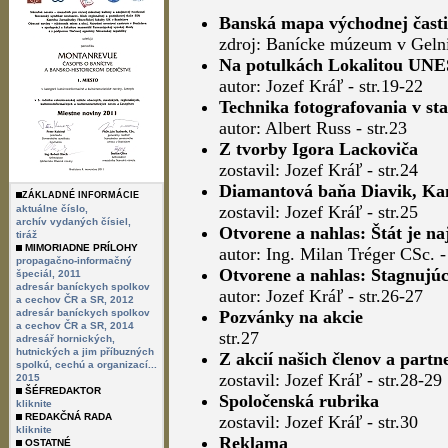
Banská mapa východnej časti 
zdroj: Banícke múzeum v Gelnic
Na potulkách Lokalitou UNES
autor: Jozef Kráľ - str.19-22
Technika fotografovania v st
autor: Albert Russ - str.23
Z tvorby Igora Lackoviča
zostavil: Jozef Kráľ - str.24
Diamantová baňa Diavik, Ka
ZÁKLADNÉ INFORMÁCIE
zostavil: Jozef Kráľ - str.25
aktuálne číslo,
archív vydaných čísiel,
Otvorene a nahlas: Štát je na
tiráž
MIMORIADNE PRÍLOHY
autor: Ing. Milan Tréger CSc. -
propagačno-informačný
Otvorene a nahlas: Stagnujúc
špeciál, 2011
adresár baníckych spolkov
autor: Jozef Kráľ - str.26-27
a cechov ČR a SR, 2012
adresár baníckych spolkov
Pozvánky na akcie
a cechov ČR a SR, 2014
str.27
adresář hornických,
hutnických a jim příbuzných
Z akcií našich členov a partn
spolkú, cechú a organizací...
zostavil: Jozef Kráľ - str.28-29
2015
ŠÉFREDAKTOR
Spoločenská rubrika
kliknite
REDAKČNÁ RADA
zostavil: Jozef Kráľ - str.30
kliknite
Reklama
OSTATNÉ