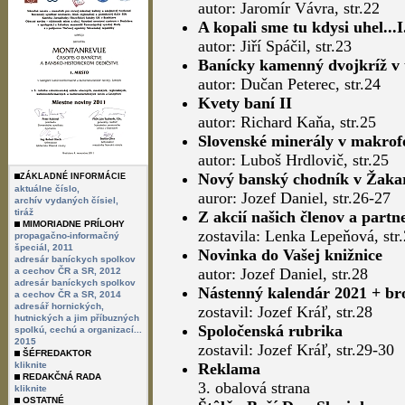
autor: Jaromír Vávra, str.22
A kopali sme tu kdysi uhel...I
autor: Jiří Spáčil, str.23
Banícky kamenný dvojkríž v 
autor: Dučan Peterec, str.24
Kvety baní II
autor: Richard Kaňa, str.25
Slovenské minerály v makrofo
autor: Luboš Hrdlovič, str.25
Nový banský chodník v Žaka
ZÁKLADNÉ INFORMÁCIE
aktuálne číslo,
auror: Jozef Daniel, str.26-27
archív vydaných čísiel,
tiráž
Z akcií našich členov a partn
MIMORIADNE PRÍLOHY
zostavila: Lenka Lepeňová, str
propagačno-informačný
špeciál, 2011
Novinka do Vašej knižnice
adresár baníckych spolkov
autor: Jozef Daniel, str.28
a cechov ČR a SR, 2012
adresár baníckych spolkov
Nástenný kalendár 2021 + b
a cechov ČR a SR, 2014
adresář hornických,
zostavil: Jozef Kráľ, str.28
hutnických a jim příbuzných
Spoločenská rubrika
spolkú, cechú a organizací...
2015
zostavil: Jozef Kráľ, str.29-30
ŠÉFREDAKTOR
kliknite
Reklama
REDAKČNÁ RADA
3. obalová strana
kliknite
OSTATNÉ