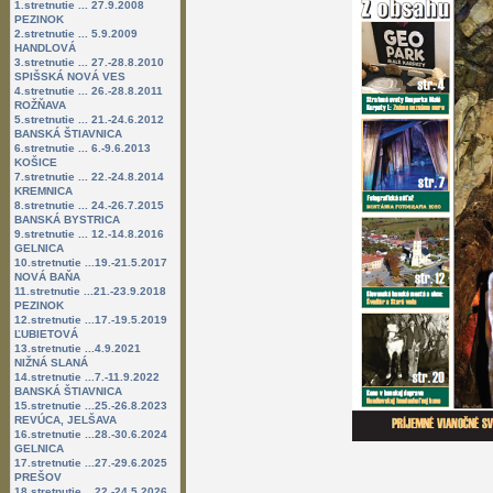
1.stretnutie ... 27.9.2008
PEZINOK
2.stretnutie ... 5.9.2009
HANDLOVÁ
3.stretnutie ... 27.-28.8.2010
SPIŠSKÁ NOVÁ VES
4.stretnutie ... 26.-28.8.2011
ROŽŇAVA
5.stretnutie ... 21.-24.6.2012
BANSKÁ ŠTIAVNICA
6.stretnutie ... 6.-9.6.2013
KOŠICE
7.stretnutie ... 22.-24.8.2014
KREMNICA
8.stretnutie ... 24.-26.7.2015
BANSKÁ BYSTRICA
9.stretnutie ... 12.-14.8.2016
GELNICA
10.stretnutie ...19.-21.5.2017
NOVÁ BAŇA
11.stretnutie ...21.-23.9.2018
PEZINOK
12.stretnutie ...17.-19.5.2019
ĽUBIETOVÁ
13.stretnutie ...4.9.2021
NIŽNÁ SLANÁ
14.stretnutie ...7.-11.9.2022
BANSKÁ ŠTIAVNICA
15.stretnutie ...25.-26.8.2023
REVÚCA, JELŠAVA
16.stretnutie ...28.-30.6.2024
GELNICA
17.stretnutie ...27.-29.6.2025
PREŠOV
18.stretnutie ...22.-24.5.2026