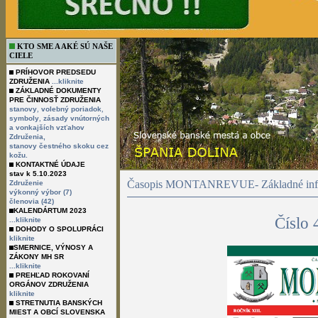
KTO SME A AKÉ SÚ NAŠE
CIELE
PRÍHOVOR PREDSEDU
ZDRUŽENIA
...kliknite
ZÁKLADNÉ DOKUMENTY
PRE ČINNOSŤ ZDRUŽENIA
,
,
stanovy
volebný poriadok
,
symboly
zásady vnútorných
a vonkajších vzťahov
Združenia,
stanovy čestného skoku cez
kožu.
KONTAKTNÉ ÚDAJE
stav k 5.10.2023
Časopis MONTANREVUE- Základné info
Združenie
výkonný výbor (7)
členovia (42)
KALENDÁRTUM 2023
Číslo
...kliknite
DOHODY O SPOLUPRÁCI
kliknite
SMERNICE, VÝNOSY A
ZÁKONY MH SR
...kliknite
PREHĽAD ROKOVANÍ
ORGÁNOV ZDRUŽENIA
kliknite
STRETNUTIA BANSKÝCH
MIEST A OBCÍ SLOVENSKA