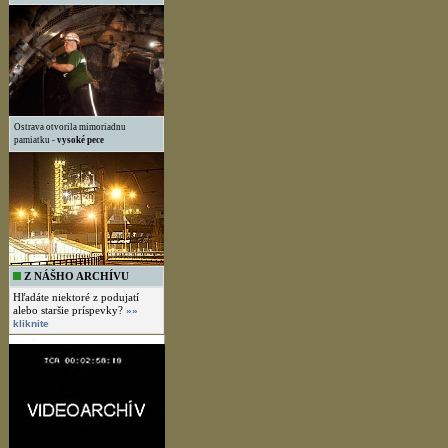
Ostrava otvorila mimoriadnu
pamiatku -
vysoké pece
Z NÁŠHO ARCHÍVU
Hľadáte niektoré z podujatí
alebo staršie príspevky?
»»
kliknite