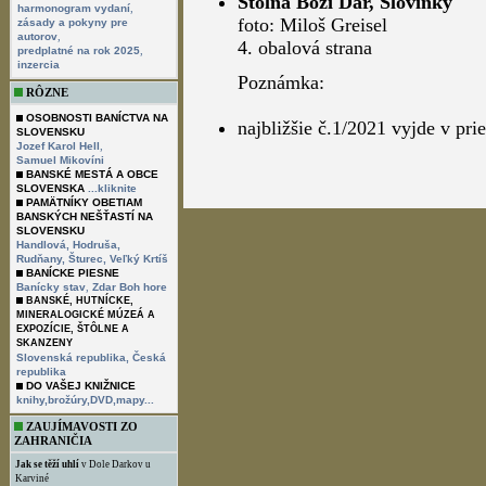
Štôlňa Boží Dar, Slovinky
,
harmonogram vydaní
foto: Miloš Greisel
zásady a pokyny pre
,
autorov
4. obalová strana
,
predplatné na rok 2025
inzercia
Poznámka:
RÔZNE
OSOBNOSTI BANÍCTVA NA
najbližšie č.1/2021 vyjde v pr
SLOVENSKU
,
Jozef Karol Hell
Samuel Mikovíni
BANSKÉ MESTÁ A OBCE
SLOVENSKA
...kliknite
PAMÄTNÍKY OBETIAM
BANSKÝCH NEŠŤASTÍ NA
SLOVENSKU
Handlová,
Hodruša,
Rudňany,
Šturec,
Veľký Krtíš
BANÍCKE PIESNE
,
Banícky stav
Zdar Boh hore
BANSKÉ, HUTNÍCKE,
MINERALOGICKÉ MÚZEÁ A
EXPOZÍCIE, ŠTÔLNE A
SKANZENY
Slovenská republika,
Česká
republika
DO VAŠEJ KNIŽNICE
knihy,brožúry,DVD,mapy...
ZAUJÍMAVOSTI ZO
ZAHRANIČIA
Jak se těží uhlí
v Dole Darkov u
Karviné