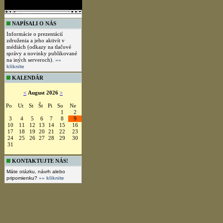
NAPÍSALI O NÁS
Informácie o prezentácií
združenia a jeho aktivít v
médiách (odkazy na tlačové
správy a novinky publikované
na iných serveroch).
»»
kliknite
KALENDÁR
<
August 2026
>
Po
Ut
St
Št
Pi
So
Ne
1
2
3
4
5
6
7
8
9
10
11
12
13
14
15
16
17
18
19
20
21
22
23
24
25
26
27
28
29
30
31
KONTAKTUJTE NÁS!
Máte otázku, návrh alebo
pripomienku?
»» kliknite