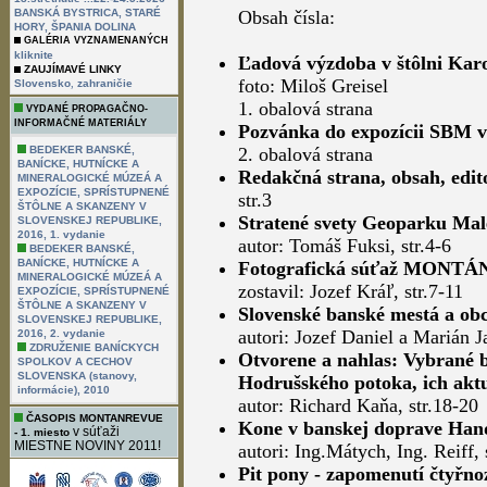
BANSKÁ BYSTRICA, STARÉ
Obsah čísla:
HORY, ŠPANIA DOLINA
GALÉRIA VYZNAMENANÝCH
kliknite
Ľadová výzdoba v štôlni Karo
ZAUJÍMAVÉ LINKY
foto: Miloš Greisel
,
Slovensko
zahraničie
1. obalová strana
VYDANÉ PROPAGAČNO-
INFORMAČNÉ MATERIÁLY
Pozvánka do expozícii SBM v 
BEDEKER BANSKÉ,
2. obalová strana
BANÍCKE, HUTNÍCKE A
Redakčná strana, obsah, edit
MINERALOGICKÉ MÚZEÁ A
EXPOZÍCIE, SPRÍSTUPNENÉ
str.3
ŠTÔLNE A SKANZENY V
Stratené svety Geoparku Ma
SLOVENSKEJ REPUBLIKE,
2016, 1. vydanie
autor: Tomáš Fuksi, str.4-6
BEDEKER BANSKÉ,
BANÍCKE, HUTNÍCKE A
Fotografická súťaž MONT
MINERALOGICKÉ MÚZEÁ A
zostavil: Jozef Kráľ, str.7-11
EXPOZÍCIE, SPRÍSTUPNENÉ
ŠTÔLNE A SKANZENY V
Slovenské banské mestá a obc
SLOVENSKEJ REPUBLIKE,
autori: Jozef Daniel a Marián J
2016, 2. vydanie
ZDRUŽENIE BANÍCKYCH
Otvorene a nahlas: Vybrané b
SPOLKOV A CECHOV
SLOVENSKA (stanovy,
Hodrušského potoka, ich aktu
informácie), 2010
autor: Richard Kaňa, str.18-20
ČASOPIS MONTANREVUE
Kone v banskej doprave Han
v súťaži
- 1. miesto
MIESTNE NOVINY 2011!
autori: Ing.Mátych, Ing. Reiff, 
Pit pony - zapomenutí čtyřnoz