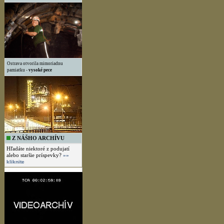
Ostrava otvorila mimoriadnu
pamiatku -
vysoké pece
Z NÁŠHO ARCHÍVU
Hľadáte niektoré z podujatí
alebo staršie príspevky?
»»
kliknite