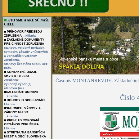
KTO SME A AKÉ SÚ NAŠE
CIELE
PRÍHOVOR PREDSEDU
ZDRUŽENIA
...kliknite
ZÁKLADNÉ DOKUMENTY
PRE ČINNOSŤ ZDRUŽENIA
,
,
stanovy
volebný poriadok
,
symboly
zásady vnútorných
a vonkajších vzťahov
Združenia,
stanovy čestného skoku cez
kožu.
KONTAKTNÉ ÚDAJE
stav k 5.10.2023
Časopis MONTANREVUE- Základné info
Združenie
výkonný výbor (7)
členovia (42)
KALENDÁRTUM 2023
Číslo
...kliknite
DOHODY O SPOLUPRÁCI
kliknite
SMERNICE, VÝNOSY A
ZÁKONY MH SR
...kliknite
PREHĽAD ROKOVANÍ
ORGÁNOV ZDRUŽENIA
kliknite
STRETNUTIA BANSKÝCH
MIEST A OBCÍ SLOVENSKA