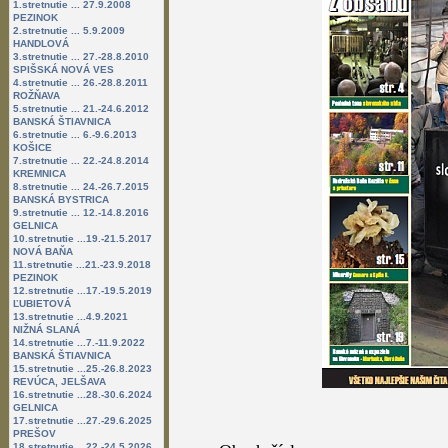
1.stretnutie ... 27.9.2008
PEZINOK
2.stretnutie ... 5.9.2009
HANDLOVÁ
3.stretnutie ... 27.-28.8.2010
SPIŠSKÁ NOVÁ VES
4.stretnutie ... 26.-28.8.2011
ROŽŇAVA
5.stretnutie ... 21.-24.6.2012
BANSKÁ ŠTIAVNICA
6.stretnutie ... 6.-9.6.2013
KOŠICE
7.stretnutie ... 22.-24.8.2014
KREMNICA
8.stretnutie ... 24.-26.7.2015
BANSKÁ BYSTRICA
9.stretnutie ... 12.-14.8.2016
GELNICA
10.stretnutie ...19.-21.5.2017
NOVÁ BAŇA
11.stretnutie ...21.-23.9.2018
PEZINOK
12.stretnutie ...17.-19.5.2019
ĽUBIETOVÁ
13.stretnutie ...4.9.2021
NIŽNÁ SLANÁ
14.stretnutie ...7.-11.9.2022
BANSKÁ ŠTIAVNICA
15.stretnutie ...25.-26.8.2023
REVÚCA, JELŠAVA
16.stretnutie ...28.-30.6.2024
GELNICA
17.stretnutie ...27.-29.6.2025
PREŠOV
18.stretnutie ...22.-24.5.2026