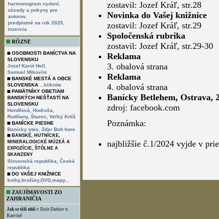
zostavil: Jozef Kráľ, str.28
,
harmonogram vydaní
zásady a pokyny pre
Novinka do Vašej knižnice
,
autorov
,
predplatné na rok 2025
zostavil: Jozef Kráľ, str.29
inzercia
Spoločenská rubrika
RÔZNE
zostavil: Jozef Kráľ, str.29-30
OSOBNOSTI BANÍCTVA NA
Reklama
SLOVENSKU
3. obalová strana
,
Jozef Karol Hell
Samuel Mikovíni
Reklama
BANSKÉ MESTÁ A OBCE
SLOVENSKA
...kliknite
4. obalová strana
PAMÄTNÍKY OBETIAM
Banícky Betlehem, Ostrava, 
BANSKÝCH NEŠŤASTÍ NA
SLOVENSKU
zdroj: facebook.com
Handlová,
Hodruša,
Rudňany,
Šturec,
Veľký Krtíš
Poznámka:
BANÍCKE PIESNE
,
Banícky stav
Zdar Boh hore
BANSKÉ, HUTNÍCKE,
najbližšie č.1/2024 vyjde v pr
MINERALOGICKÉ MÚZEÁ A
EXPOZÍCIE, ŠTÔLNE A
SKANZENY
Slovenská republika,
Česká
republika
DO VAŠEJ KNIŽNICE
knihy,brožúry,DVD,mapy...
ZAUJÍMAVOSTI ZO
ZAHRANIČIA
Jak se těží uhlí
v Dole Darkov u
Karviné