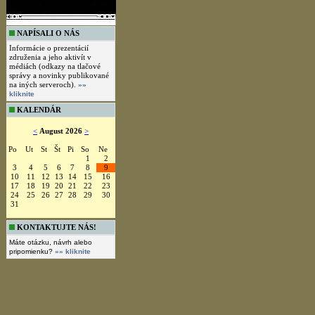
NAPÍSALI O NÁS
Informácie o prezentácií
združenia a jeho aktivít v
médiách (odkazy na tlačové
správy a novinky publikované
na iných serveroch).
»»
kliknite
KALENDÁR
<
August 2026
>
Po
Ut
St
Št
Pi
So
Ne
1
2
3
4
5
6
7
8
9
10
11
12
13
14
15
16
17
18
19
20
21
22
23
24
25
26
27
28
29
30
31
KONTAKTUJTE NÁS!
Máte otázku, návrh alebo
pripomienku?
»» kliknite