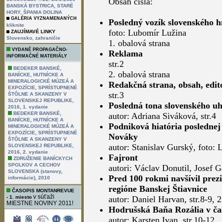
Obsah čísla:
BANSKÁ BYSTRICA, STARÉ
HORY, ŠPANIA DOLINA
GALÉRIA VYZNAMENANÝCH
Posledný vozík slovenského 
kliknite
foto: Lubomír Lužina
ZAUJÍMAVÉ LINKY
,
Slovensko
zahraničie
1. obalová strana
VYDANÉ PROPAGAČNO-
Reklama
INFORMAČNÉ MATERIÁLY
str.2
BEDEKER BANSKÉ,
2. obalová strana
BANÍCKE, HUTNÍCKE A
MINERALOGICKÉ MÚZEÁ A
Redakčná strana, obsah, edit
EXPOZÍCIE, SPRÍSTUPNENÉ
str.3
ŠTÔLNE A SKANZENY V
SLOVENSKEJ REPUBLIKE,
Posledná tona slovenského uh
2016, 1. vydanie
BEDEKER BANSKÉ,
autor: Adriana Siváková, str.4
BANÍCKE, HUTNÍCKE A
Podniková hiatória poslednej
MINERALOGICKÉ MÚZEÁ A
EXPOZÍCIE, SPRÍSTUPNENÉ
Nováky
ŠTÔLNE A SKANZENY V
autor: Stanislav Gurský, foto: 
SLOVENSKEJ REPUBLIKE,
2016, 2. vydanie
Fajront
ZDRUŽENIE BANÍCKYCH
SPOLKOV A CECHOV
autori: Václav Donutil, Josef G
SLOVENSKA (stanovy,
Pred 100 rokmi navšívil prez
informácie), 2010
regióne Banskej Štiavnice
ČASOPIS MONTANREVUE
v súťaži
- 1. miesto
autor: Daniel Harvan, str.8-9, 
MIESTNE NOVINY 2011!
Hodrušská Baňa Rozália v čas
autor: Karsten Ivan, str.10-12