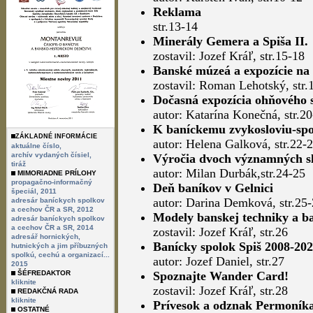
Reklama
str.13-14
Minerály Gemera a Spiša II.
zostavil: Jozef Kráľ, str.15-18
Banské múzeá a expozície na
zostavil: Roman Lehotský, str
Dočasná expozícia ohňového s
autor: Katarína Konečná, str.2
K baníckemu zvykosloviu-sp
ZÁKLADNÉ INFORMÁCIE
autor: Helena Galková, str.22-
aktuálne číslo,
archív vydaných čísiel,
Výročia dvoch významných sl
tiráž
autor: Milan Durbák,str.24-25
MIMORIADNE PRÍLOHY
propagačno-informačný
Deň baníkov v Gelnici
špeciál, 2011
autor: Darina Demková, str.25
adresár baníckych spolkov
a cechov ČR a SR, 2012
Modely banskej techniky a b
adresár baníckych spolkov
a cechov ČR a SR, 2014
zostavil: Jozef Kráľ, str.26
adresář hornických,
Banícky spolok Spiš 2008-20
hutnických a jim příbuzných
spolkú, cechú a organizací...
autor: Jozef Daniel, str.27
2015
ŠÉFREDAKTOR
Spoznajte Wander Card!
kliknite
zostavil: Jozef Kráľ, str.28
REDAKČNÁ RADA
kliknite
Prívesok a odznak Permoník
OSTATNÉ