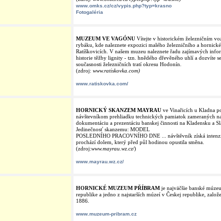
www.omks.cz/cz/vypis.php?typ=krasno
Fotogaléria
MUZEUM VE VAGÓNU
Vítejte v historickém železničním voz
rybáku, kde naleznete expozici malého železničního a hornick
Ratíškovicích. V našem muzeu naleznete řadu zajímavých info
historie těžby lignity - tzn. hnědého dřevěného uhlí a dozvíte s
současnosti železničních tratí okresu Hodonín.
(zdroj:
www.ratiskovka.com)
www.ratiskovka.com/
HORNICKÝ SKANZEM MAYRAU
ve Vinařicích u Kladna 
návštevníkom prehliadku technických pamiatok zameraných n
dokumentáciu a prezentáciu banskej činnosti na Kladensku a Sl
Jedinečnosť skanzemu: MODEL
POSLEDNÍHO PRACOVNÍHO DNE ... návštěvník získá intenziv
prochází dolem, který před půl hodinou opustila směna.
(zdroj:
www.mayrau.wz.cz/
)
www.mayrau.wz.cz/
HORNICKÉ MUZEUM PŘÍBRAM
je najväčšie banské múze
republike a jedno z najstarších múzeí v Českej republike, založ
1886.
www.muzeum-pribram.cz