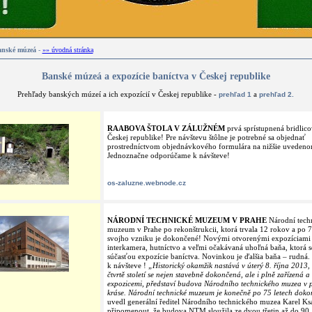
nské múzeá
-
»» úvodná stránka
Banské múzeá a expozície baníctva v Českej republike
Prehľady banských múzeí a ich expozícií v Českej republike -
a
prehľad 1
prehľad 2.
RAABOVA ŠTOLA V ZÁLUŽNÉM
prvá sprístupnená bridlico
Českej republike! Pre návštevu štôlne je potrebné sa objednať
prostredníctvom objednávkového formulára na nižšie uveden
Jednoznačne odporúčame k návšteve!
os-zaluzne.webnode.cz
NÁRODNÍ TECHNICKÉ MUZEUM V PRAHE
Národní tech
muzeum v Prahe po rekonštrukcii, ktorá trvala 12 rokov a po 
svojho vzniku je dokončené! Novými otvorenými expozíciami 
interkamera, hutníctvo a veľmi očakávaná uhoľná baňa, ktorá se
súčasťou expozície baníctva. Novinkou je ďalšia baňa – rudn
k návšteve !
„Historický okamžik nastává v úterý 8. října 2013, 
čtvrtě století se nejen stavebně dokončená, ale i plně zařízená a
expozicemi, představí budova Národního technického muzea v p
kráse. Národní technické muzeum je konečně po 75 letech dok
uvedl generální ředitel Národního technického muzea Karel Ks
připomenout, že budova NTM sloužila ze dvou třetin až do 90. l