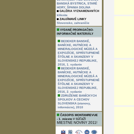
BANSKÁ BYSTRICA, STARÉ
HORY, ŠPANIA DOLINA
GALÉRIA VYZNAMENANÝCH
kliknite
ZAUJÍMAVÉ LINKY
,
Slovensko
zahraničie
VYDANÉ PROPAGAČNO-
INFORMAČNÉ MATERIÁLY
BEDEKER BANSKÉ,
BANÍCKE, HUTNÍCKE A
MINERALOGICKÉ MÚZEÁ A
EXPOZÍCIE, SPRÍSTUPNENÉ
ŠTÔLNE A SKANZENY V
SLOVENSKEJ REPUBLIKE,
2016, 1. vydanie
BEDEKER BANSKÉ,
BANÍCKE, HUTNÍCKE A
MINERALOGICKÉ MÚZEÁ A
EXPOZÍCIE, SPRÍSTUPNENÉ
ŠTÔLNE A SKANZENY V
SLOVENSKEJ REPUBLIKE,
2016, 2. vydanie
ZDRUŽENIE BANÍCKYCH
SPOLKOV A CECHOV
SLOVENSKA (stanovy,
informácie), 2010
ČASOPIS MONTANREVUE
v súťaži
- 1. miesto
MIESTNE NOVINY 2011!