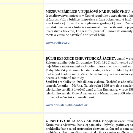
MUZEUM BŘIDLICE V BUDIŠOVĚ NAD BUDIŠOVKOU
je
špecializovaným múzeom v Českej republike s expozíciou o hist
súčasnosti ťažby bridlice. Expozície múzea dokumentujú histór
vzorkami a výrobkami a je doplnené o geologický vývoj Zeme
fotodokumentáciu z histórie i súčasnosti. Pre návštevníkov je p
interaktívna televízia, kde si môžu prezrieť filmové dokumenty 
mesta a virtuálne navštíviť bridlicovú baňu.
www.budisov.eu
DŮLNI EXPOZICE CHRUSTENICKÁ ŠACHTA
vznikl v pr
Železnorudního dolu Chrustenice (1861-1965) patřil ve své do
největším a nejvýznamnějších dolům Barrandienu – oblasti zá
Prahy. Měl 84 podzemních pater zasahujících až do hloubky 42
metrů pod hladinu moře. Za sto let usilovné práce se z něho vyt
bezmála 8 milionů tun rudy.
Součástí prohlídky je jízda důlním vlakem. Nachází se zde stál
lomech Amerika – Mořina. Na jaře roku 1996 se v dole natáčel
televizního seriálů Zdivočelá země a film Bumerang, v roce 19
televizního seriálu Motel Anathema a v březnu roku 2000 zde 
druhé pokračování Zdivočelé země.
www.chrustenicka-sachta.cz
GRAFITOVÝ DŮL ČESKÝ KRUMLOV
Spojte návštevu zá
Krumlove s návštevou banskej pamiatky - bývalej grafitovej ba
prehliadky bane sa od sprievodcu dozviete, akým spôsobom ťa
prebiehala, ako sa grafit spracovával a čo sa z neho vyrábalo.