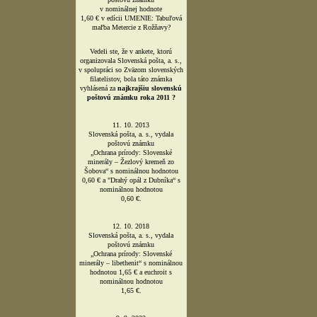
v nominálnej hodnote
1,60 € v edícii UMENIE: Tabuľová
maľba Metercie z Rožňavy?
Vedeli ste, že v ankete, ktorú
organizovala Slovenská pošta, a. s.,
v spolupráci so Zväzom slovenských
filatelistov, bola táto známka
vyhlásená za
najkrajšiu slovenskú
poštovú známku roka 2011 ?
11. 10. 2013
Slovenská pošta, a. s., vydala
poštovú známku
„Ochrana prírody: Slovenské
minerály – Žezlový kremeň zo
Šobova“ s nominálnou hodnotou
0,60 € a "Drahý opál z Dubníka“ s
nominálnou hodnotou
0,60 €.
12. 10. 2018
Slovenská pošta, a. s., vydala
poštovú známku
„Ochrana prírody: Slovenské
minerály – libethenit“ s nominálnou
hodnotou 1,65 € a euchroit s
nominálnou hodnotou
1,65 €.