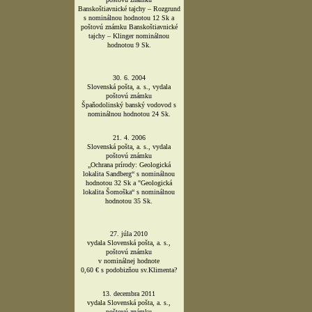
Banskoštiavnické tajchy – Rozgrund
s nominálnou hodnotou 12 Sk a
poštovú známku Banskoštiavnické
tajchy – Klinger nominálnou
hodnotou 9 Sk.
30. 6. 2004
Slovenská pošta, a. s., vydala
poštovú známku
Špaňodolinský banský vodovod s
nominálnou hodnotou 24 Sk.
21. 4. 2006
Slovenská pošta, a. s., vydala
poštovú známku
„Ochrana prírody: Geologická
lokalita Sandberg“ s nominálnou
hodnotou 32 Sk a "Geologická
lokalita Šomoška“ s nominálnou
hodnotou 35 Sk.
27. júla 2010
vydala Slovenská pošta, a. s.,
poštovú známku
v nominálnej hodnote
0,60 € s podobizňou sv.Klimenta?
13. decembra 2011
vydala Slovenská pošta, a. s.,
poštovú známku