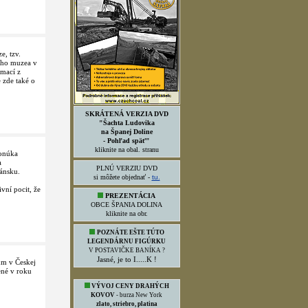
e, tzv.
ého muzea v
rmací z
e zde také o
SKRÁTENÁ VERZIA DVD
"Šachta Ludovika
na Španej Doline
- Pohľad späť"
kliknite na obal. stranu
ponúka
a
PLNÚ VERZIU DVD
ánsku.
si môžete objednať -
tu.
ní pocit, že
PREZENTÁCIA
OBCE ŠPANIA DOLINA
kliknite na obr.
POZNÁTE EŠTE TÚTO
LEGENDÁRNU FIGÚRKU
V POSTAVIČKE BANÍKA ?
Jasné, je to I.....K !
um v Českej
ené v roku
VÝVOJ CENY DRAHÝCH
KOVOV
- burza New York
zlato, striebro, platina