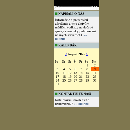
NAPÍSALI O NÁS
Informácie o prezentácií
združenia a jeho aktivít v
médiách (odkazy na tlačové
správy a novinky publikované
na iných serveroch).
»»
kliknite
KALENDÁR
<
August 2026
>
Po
Ut
St
Št
Pi
So
Ne
1
2
3
4
5
6
7
8
9
10
11
12
13
14
15
16
17
18
19
20
21
22
23
24
25
26
27
28
29
30
31
KONTAKTUJTE NÁS!
Máte otázku, návrh alebo
pripomienku?
»» kliknite