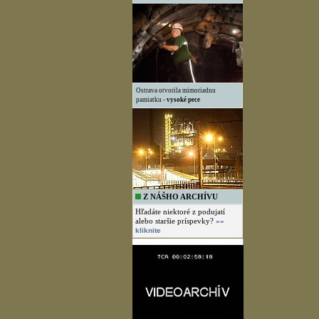
Ostrava otvorila mimoriadnu
pamiatku -
vysoké pece
Z NÁŠHO ARCHÍVU
Hľadáte niektoré z podujatí
alebo staršie príspevky?
»»
kliknite