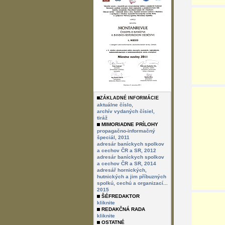
ZÁKLADNÉ INFORMÁCIE
aktuálne číslo,
archív vydaných čísiel,
tiráž
MIMORIADNE PRÍLOHY
propagačno-informačný
špeciál, 2011
adresár baníckych spolkov
a cechov ČR a SR, 2012
adresár baníckych spolkov
a cechov ČR a SR, 2014
adresář hornických,
hutnických a jim příbuzných
spolkú, cechú a organizací...
2015
ŠÉFREDAKTOR
kliknite
REDAKČNÁ RADA
kliknite
OSTATNÉ