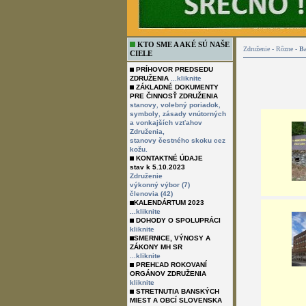
KTO SME A AKÉ SÚ NAŠE
Združenie - Rôzne -
Ba
CIELE
PRÍHOVOR PREDSEDU
ZDRUŽENIA
...kliknite
ZÁKLADNÉ DOKUMENTY
PRE ČINNOSŤ ZDRUŽENIA
,
,
stanovy
volebný poriadok
,
symboly
zásady vnútorných
a vonkajších vzťahov
Združenia,
stanovy čestného skoku cez
kožu.
KONTAKTNÉ ÚDAJE
stav k 5.10.2023
Združenie
výkonný výbor (7)
členovia (42)
KALENDÁRTUM 2023
...kliknite
DOHODY O SPOLUPRÁCI
kliknite
SMERNICE, VÝNOSY A
ZÁKONY MH SR
...kliknite
PREHĽAD ROKOVANÍ
ORGÁNOV ZDRUŽENIA
kliknite
STRETNUTIA BANSKÝCH
MIEST A OBCÍ SLOVENSKA