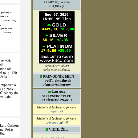
v USD/1 trojská unca
= 31,1045 gr.
 jediným
órii a
iu náradím,
,
ripravená
o histórii
ostorách
bě k
automatický update
padně od
počas otvorenia burzy
6 m, tj. 120
PREVODNÍK MIEN
ěžilo
- podľa aktuálnych
výmenných kurzov
á expozice o
y epizody
97 záběry do
ŠABLÓNA
vznikalo
SPRÁVNEHO TVARU
BANÍCKEHO ZNAKU !
Stiahnite si šablónu vo formáte:
.eps
.pdf
Stiahnite si šablónu vo formáte:
.cdr
.eps
.gif
.tif
mku v Českom
ne. Počas
VIETE, ŽE...
žba