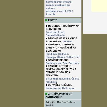
,
harmonogram vydaní
zásady a pokyny pre
,
autorov
,
predplatné na rok 2025
inzercia
RÔZNE
OSOBNOSTI BANÍCTVA NA
SLOVENSKU
,
Jozef Karol Hell
Samuel Mikovíni
BANSKÉ MESTÁ A OBCE
SLOVENSKA
...kliknite
PAMÄTNÍKY OBETIAM
BANSKÝCH NEŠŤASTÍ NA
SLOVENSKU
Handlová,
Hodruša,
Rudňany,
Šturec,
Veľký Krtíš
BANÍCKE PIESNE
,
Banícky stav
Zdar Boh hore
BANSKÉ, HUTNÍCKE,
MINERALOGICKÉ MÚZEÁ A
EXPOZÍCIE, ŠTÔLNE A
SKANZENY
Slovenská republika,
Česká
republika
DO VAŠEJ KNIŽNICE
knihy,brožúry,DVD,mapy...
ZAUJÍMAVOSTI ZO
ZAHRANIČIA
Jak se těží uhlí
v Dole Darkov u
Karviné