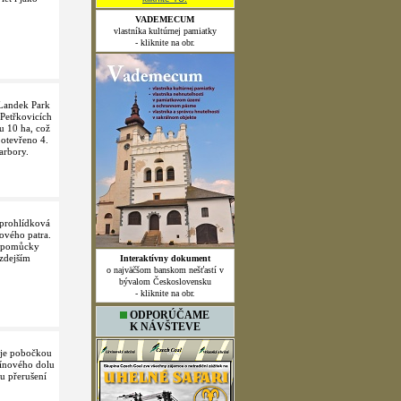
VADEMECUM
vlastníka kultúrnej pamiatky
- kliknite na obr.
andek Park
Petřkovicích
u 10 ha, což
 otevřeno 4.
arbory.
prohlídková
ového patra.
a pomůcky
 zdejším
Interaktívny dokument
o najväčšom banskom nešťastí v
bývalom Československu
- kliknite na obr.
ODPORÚČAME
K NÁVŠTEVE
je pobočkou
cínového dolu
u přerušení