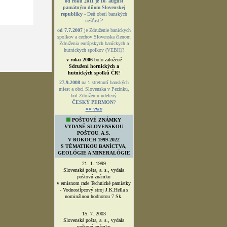
od roku 2011 je 10. august
pamätným dňom Slovenskej
republiky
- Deň obetí banských
nešťastí?
od 7.7.2007
je Združenie baníckych
spolkov a cechov Slovenska členom
Združenia európskych baníckych a
hutníckych spolkov (VEBH)?
v roku 2006
bolo založené
Sdružení hornických a
hutnických spolků ČR
?
27.9.2008
na 1.stretnutí banských
miest a obcí Slovenska v Pezinku,
bol Združeniu udelený
ČESKÝ PERMON
?
»»
viac
POŠTOVÉ ZNÁMKY
VYDANÉ SLOVENSKOU
POŠTOU, A.S.
V ROKOCH 1999-2022
S TÉMATIKOU BANÍCTVA,
GEOLÓGIE A MINERALÓGIE
21. 1. 1999
Slovenská pošta, a. s., vydala
poštovú známku
v emisnom rade Technické pamiatky
- Vodnostĺpcový stroj J.K.Hella s
nominálnou hodnotou 7 Sk.
15. 7. 2003
Slovenská pošta, a. s., vydala
poštovú známku