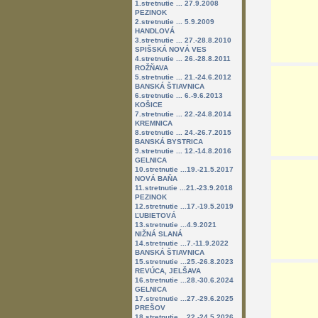
1.stretnutie ... 27.9.2008
PEZINOK
2.stretnutie ... 5.9.2009
HANDLOVÁ
3.stretnutie ... 27.-28.8.2010
SPIŠSKÁ NOVÁ VES
4.stretnutie ... 26.-28.8.2011
ROŽŇAVA
5.stretnutie ... 21.-24.6.2012
BANSKÁ ŠTIAVNICA
6.stretnutie ... 6.-9.6.2013
KOŠICE
7.stretnutie ... 22.-24.8.2014
KREMNICA
8.stretnutie ... 24.-26.7.2015
BANSKÁ BYSTRICA
9.stretnutie ... 12.-14.8.2016
GELNICA
10.stretnutie ...19.-21.5.2017
NOVÁ BAŇA
11.stretnutie ...21.-23.9.2018
PEZINOK
12.stretnutie ...17.-19.5.2019
ĽUBIETOVÁ
13.stretnutie ...4.9.2021
NIŽNÁ SLANÁ
14.stretnutie ...7.-11.9.2022
BANSKÁ ŠTIAVNICA
15.stretnutie ...25.-26.8.2023
REVÚCA, JELŠAVA
16.stretnutie ...28.-30.6.2024
GELNICA
17.stretnutie ...27.-29.6.2025
PREŠOV
18.stretnutie ...22.-24.5.2026