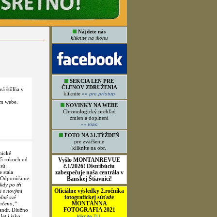
Nájdete nás
kliknite na ikonu
SEKCIA LEN PRE
ČLENOV ZDRUŽENIA
vá štôlňa v
kliknite
»»
pre prístup
om webe.
NOVINKY NA WEBE
Chronologický prehľad
zmien a doplnení
»»
viac
FOTO NA 31.TÝŽDEŇ
pre zväčšenie
kliknite na obr.
nické
75 rokoch od
Vyšlo MONTANREVUE
sú:
č.1/2026! Distribúciu
 stala
zabezpečuje naša centrála v
á. Odporúčame
Banskej Štiavnici!
kdy po tři
Oficiálne výsledky 2.ročníka
 i s novými
fotografickej súťaže
lné své
MONTÁNNA
ončeno,“
FOTOGRAFIA 2021
andr. Dlužno
et i jako
kliknite TU.