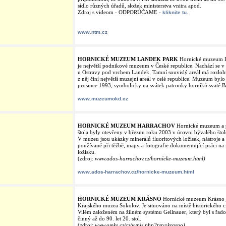
sídlo různých úřadů, složek ministerstva vnitra apod.
Zdroj s videom - ODPORÚČAME -
kliknite tu.
www.ntm.cz
HORNICKÉ MUZEUM LANDEK PARK
Hornické muzeum L
je největší podnikové muzeum v České republice. Nachází se v 
u Ostravy pod vrchem Landek. Tamní souvislý areál má rozloh
z něj činí největší muzejní areál v celé republice. Muzeum bylo
prosince 1993, symbolicky na svátek patronky horníků svaté B
www.muzeumokd.cz
HORNICKÉ MUZEUM HARRACHOV
Hornické muzeum a 
štola byly otevřeny v březnu roku 2003 v úrovni bývalého štol
V muzeu jsou ukázky minerálů fluoritových ložisek, nástroje 
používané při těžbě, mapy a fotografie dokumentující práci na
ložisku.
(zdroj:
www.ados-harrachov.cz/hornicke-muzeum.html)
www.ados-harrachov.cz/hornicke-muzeum.html
HORNICKÉ MUZEUM KRÁSNO
Hornické muzeum Krásno 
Krajského muzea Sokolov. Je situováno na místě historického 
Vilém založeném na žilném systému Gellnauer, který byl s řado
činný až do 90. let 20. stol.
(zdroj:
www.omks.cz/cz/vypis.php?typ=krasno)