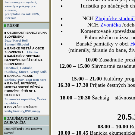
,
harmonogram vydaní
Turistika po náučných c
zásady a pokyny pre
,
autorov
,
predplatné na rok 2025
NCH
Zbojnícke studni
inzercia
NCH
Zvonička
/odch
RÔZNE
Komentované sprevádzan
OSOBNOSTI BANÍCTVA NA
Pohronského múzea, od
SLOVENSKU
,
Jozef Karol Hell
Banské pamiatky v obci
H
Samuel Mikovíni
BANSKÉ MESTÁ A OBCE
(minerály, fáranie do bane, ži
SLOVENSKA
...kliknite
PAMÄTNÍKY OBETIAM
10.00
Zasadnutie prezí
BANSKÝCH NEŠŤASTÍ NA
SLOVENSKU
12.00 – 15.00
Slávnostné zasadnut
Handlová,
Hodruša,
Rudňany,
Šturec,
Veľký Krtíš
BANÍCKE PIESNE
15.00 – 21.00
Kultúrny prog
,
Banícky stav
Zdar Boh hore
16.30 – 17.30
Prijatie čestných ho
BANSKÉ, HUTNÍCKE,
MINERALOGICKÉ MÚZEÁ A
EXPOZÍCIE, ŠTÔLNE A
SKANZENY
18.00 – 20.30
Šachtág – slávnostné
Slovenská republika,
Česká
republika
DO VAŠEJ KNIŽNICE
knihy,brožúry,DVD,mapy...
20.5.
ZAUJÍMAVOSTI ZO
ZAHRANIČIA
08.00 – 10.00
Reg
Jak se těží uhlí
v Dole Darkov u
10.00 – 10.45
Banícka ekumenická 
Karviné