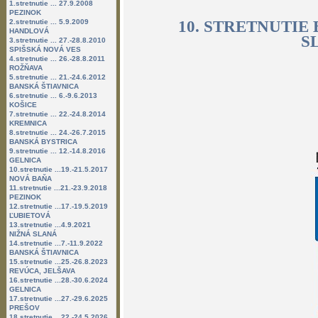
1.stretnutie ... 27.9.2008
PEZINOK
2.stretnutie ... 5.9.2009
10. STRETNUTIE
HANDLOVÁ
S
3.stretnutie ... 27.-28.8.2010
SPIŠSKÁ NOVÁ VES
4.stretnutie ... 26.-28.8.2011
ROŽŇAVA
5.stretnutie ... 21.-24.6.2012
BANSKÁ ŠTIAVNICA
6.stretnutie ... 6.-9.6.2013
KOŠICE
7.stretnutie ... 22.-24.8.2014
KREMNICA
8.stretnutie ... 24.-26.7.2015
BANSKÁ BYSTRICA
9.stretnutie ... 12.-14.8.2016
GELNICA
10.stretnutie ...19.-21.5.2017
NOVÁ BAŇA
11.stretnutie ...21.-23.9.2018
PEZINOK
12.stretnutie ...17.-19.5.2019
ĽUBIETOVÁ
13.stretnutie ...4.9.2021
NIŽNÁ SLANÁ
14.stretnutie ...7.-11.9.2022
BANSKÁ ŠTIAVNICA
15.stretnutie ...25.-26.8.2023
REVÚCA, JELŠAVA
16.stretnutie ...28.-30.6.2024
GELNICA
17.stretnutie ...27.-29.6.2025
PREŠOV
18.stretnutie ...22.-24.5.2026