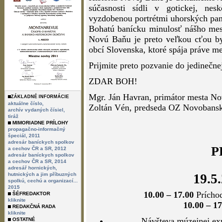
súčasnosti sídli v gotickej, ne
vyzdobenou portrétmi uhorských pan
Bohatú banícku minulosť nášho mest
Novú Baňu je preto veľkou cťou byť
obcí Slovenska, ktoré spája práve me
Prijmite preto pozvanie do jedinečn
ZDAR BOH!
Mgr. Ján Havran, primátor mesta N
ZÁKLADNÉ INFORMÁCIE
aktuálne číslo,
Zoltán Vén, predseda OZ Novobansk
archív vydaných čísiel,
tiráž
MIMORIADNE PRÍLOHY
propagačno-informačný
špeciál, 2011
adresár baníckych spolkov
P
a cechov ČR a SR, 2012
adresár baníckych spolkov
a cechov ČR a SR, 2014
adresář hornických,
19.5
hutnických a jim příbuzných
spolkú, cechú a organizací...
2015
10.00 – 17.00
Príchod
ŠÉFREDAKTOR
kliknite
10.00 – 17
REDAKČNÁ RADA
kliknite
Návšteva múzejnej ex
OSTATNÉ