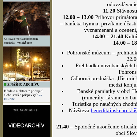
odovzdávanie
11.20
Slávnost
12.00 – 13.00
Príhovor primátora
– banícka hymna, privítanie účast
vyznamenaní a ocenení,
14.00 – 21.40
Kultú
Ostrava otvorila mimoriadnu
14.00 – 18
pamiatku -
vysoké pece
Pohronské múzeum – prehliadk
22.0
Prehliadka novobanských b
Pohrons
Odborná prednáška „Historic
medzi konju
Z NÁŠHO ARCHÍVU
Banské pamiatky v obci H
Hľadáte niektoré z podujatí
alebo staršie príspevky?
»»
(minerály, fáranie do ba
kliknite
Turistika po náučných chodn
Návšteva
benediktínskeho klá
21.40
– Spoločné ukončenie oficiáln
obcí Slov