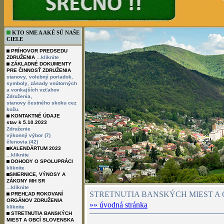
KTO SME A AKÉ SÚ NAŠE
CIELE
PRÍHOVOR PREDSEDU
ZDRUŽENIA
...kliknite
ZÁKLADNÉ DOKUMENTY
PRE ČINNOSŤ ZDRUŽENIA
,
,
stanovy
volebný poriadok
,
symboly
zásady vnútorných
a vonkajších vzťahov
Združenia,
stanovy čestného skoku cez
kožu.
KONTAKTNÉ ÚDAJE
stav k 5.10.2023
Združenie
výkonný výbor (7)
členovia (42)
KALENDÁRTUM 2023
...kliknite
DOHODY O SPOLUPRÁCI
kliknite
SMERNICE, VÝNOSY A
ZÁKONY MH SR
...kliknite
STRETNUTIA BANSKÝCH MIEST A 
PREHĽAD ROKOVANÍ
ORGÁNOV ZDRUŽENIA
»» úvodná stránka
kliknite
STRETNUTIA BANSKÝCH
MIEST A OBCÍ SLOVENSKA