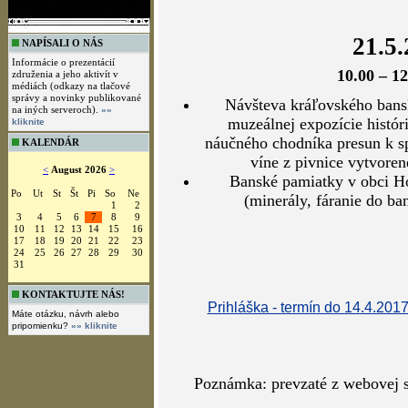
21.5.
NAPÍSALI O NÁS
Informácie o prezentácií
10.00 – 12
združenia a jeho aktivít v
médiách (odkazy na tlačové
správy a novinky publikované
Návšteva kráľovského ban
na iných serveroch).
»»
muzeálnej expozície histór
kliknite
náučného chodníka presun k s
KALENDÁR
víne z pivnice vytvoren
<
August 2026
>
Banské pamiatky v obci H
Po
Ut
St
Št
Pi
So
Ne
(minerály, fáranie do ba
1
2
3
4
5
6
7
8
9
10
11
12
13
14
15
16
17
18
19
20
21
22
23
24
25
26
27
28
29
30
31
KONTAKTUJTE NÁS!
Prihláška - termín do 14.4.2017
Máte otázku, návrh alebo
pripomienku?
»» kliknite
Poznámka: prevzaté z webovej 