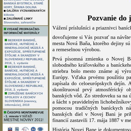
BANSKÁ BYSTRICA, STARÉ
HORY, ŠPANIA DOLINA
GALÉRIA VYZNAMENANÝCH
kliknite
Pozvanie do 
ZAUJÍMAVÉ LINKY
,
Slovensko
zahraničie
Vážení príslušníci a priaznivci baní
VYDANÉ PROPAGAČNO-
INFORMAČNÉ MATERIÁLY
dovoľujeme si Vás pozvať na návšte
BEDEKER BANSKÉ,
mesta Nová Baňa, ktorého dejiny sú
BANÍCKE, HUTNÍCKE A
MINERALOGICKÉ MÚZEÁ A
a remeselnou výrobou.
EXPOZÍCIE, SPRÍSTUPNENÉ
ŠTÔLNE A SKANZENY V
Prvá písomná zmienka o Novej Ba
SLOVENSKEJ REPUBLIKE,
2016, 1. vydanie
slobodného kráľovského a baníckeh
BEDEKER BANSKÉ,
striebra bolo mesto známe aj vý
BANÍCKE, HUTNÍCKE A
MINERALOGICKÉ MÚZEÁ A
Európy. Vďaka prvému použitiu pa
EXPOZÍCIE, SPRÍSTUPNENÉ
ŠTÔLNE A SKANZENY V
zapísala do celoeurópskych dejín. 
SLOVENSKEJ REPUBLIKE,
skonštruoval prvý atmosférický o
2016, 2. vydanie
ZDRUŽENIE BANÍCKYCH
banských vôd. Zo stredoveku sa na 
SPOLKOV A CECHOV
a šácht s pravidelným lichobežníko
SLOVENSKA (stanovy,
informácie), 2010
pomocou tradičných baníckych ná
ČASOPIS MONTANREVUE
banských diel v Novej Bani je pr
v súťaži
- 1. miesto
financií zastavili 17. mája 1887 v m
MIESTNE NOVINY 2011!
História Novej Bane je dokument