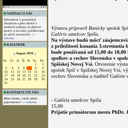
NAPÍSALI O NÁS
Informácie o prezentácií
združenia a jeho aktivít v
médiách (odkazy na tlačové
Výstavu pripravil Banícky spolok Sp
správy a novinky publikované
Galérie umelcov Spiša.
na iných serveroch).
»»
kliknite
Na výstave budú môcť záujemcovia
KALENDÁR
z príležitosti konania 3.stretnutia
bude používaná od 15,00 do 18,00 
<
August 2026
>
spolkov a cechov Slovenska v spolu
Po
Ut
St
Št
Pi
So
Ne
Spišskej Novej Vsi.
Otvorenie výst
1
2
3
4
5
6
7
8
9
spolok Spiš v Spišskej Novej Vsi, 
10
11
12
13
14
15
16
cechov Slovenska a riaditeľ Galérie
17
18
19
20
21
22
23
24
25
26
27
28
29
30
31
KONTAKTUJTE NÁS!
Máte otázku, návrh alebo
- Galéria umelcov Spiša
pripomienku?
»» kliknite
15,00
Prijatie primátorom mesta PhDr.