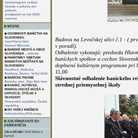
,
harmonogram vydaní
zásady a pokyny pre
,
autorov
,
predplatné na rok 2025
inzercia
RÔZNE
OSOBNOSTI BANÍCTVA NA
SLOVENSKU
Budova na Levočskej ulici č.1 - ( prv
,
Jozef Karol Hell
v poradí).
Samuel Mikovíni
BANSKÉ MESTÁ A OBCE
Odhalenie vykonajú: predseda Hlav
SLOVENSKA
...kliknite
PAMÄTNÍKY OBETIAM
baníckych spolkov a cechov Slovens
BANSKÝCH NEŠŤASTÍ NA
doplnené kultúrnym programom pri bu
SLOVENSKU
Handlová,
Hodruša,
11,00
Rudňany,
Šturec,
Veľký Krtíš
Slávnostné odhalenie baníckeho reli
BANÍCKE PIESNE
,
Banícky stav
Zdar Boh hore
strednej priemyselnej školy
BANSKÉ, HUTNÍCKE,
MINERALOGICKÉ MÚZEÁ A
EXPOZÍCIE, ŠTÔLNE A
SKANZENY
Slovenská republika,
Česká
republika
DO VAŠEJ KNIŽNICE
knihy,brožúry,DVD,mapy...
ZAUJÍMAVOSTI ZO
ZAHRANIČIA
Jak se těží uhlí
v Dole Darkov u
Karviné