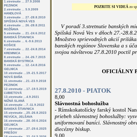
1.stretnutie ... 27.9.2008
PEZINOK
POZRITE SI VIDEÁ
zo sp
2.stretnutie ... 5.9.2009
HANDLOVÁ
3.stretnutie ... 27.-28.8.2010
SPIŠSKÁ NOVÁ VES
V poradí 3.stretnutie banských mi
4.stretnutie ... 26.-28.8.2011
ROŽŇAVA
Spišská Nová Ves v dňoch 27.-28.8.2
5.stretnutie ... 21.-24.6.2012
BANSKÁ ŠTIAVNICA
Množstvo sprievodných akcií prilákal
6.stretnutie ... 6.-9.6.2013
banských regiónov Slovenska a s účas
KOŠICE
7.stretnutie ... 22.-24.8.2014
svojou návštevou 27.8.2010 poctil pr
KREMNICA
8.stretnutie ... 24.-26.7.2015
BANSKÁ BYSTRICA
9.stretnutie ... 12.-14.8.2016
GELNICA
OFICIÁLNY
10.stretnutie ...19.-21.5.2017
NOVÁ BAŇA
11.stretnutie ...21.-23.9.2018
PEZINOK
27.8.2010 - PIATOK
12.stretnutie ...17.-19.5.2019
ĽUBIETOVÁ
8,00
13.stretnutie ...4.9.2021
NIŽNÁ SLANÁ
Slávnostná bohoslužba
14.stretnutie ...7.-11.9.2022
- Rímskokatolícky farský kostol Na
BANSKÁ ŠTIAVNICA
15.stretnutie ...25.-26.8.2023
priebeh slávnostnej bohoslužby: vysv
REVÚCA, JELŠAVA
16.stretnutie ...28.-30.6.2024
uniformovaní baníci. Slávnostný obr
GELNICA
diecézny biskup.
17.stretnutie ...27.-29.6.2025
PREŠOV
9,00
18.stretnutie ...22.-24.5.2026