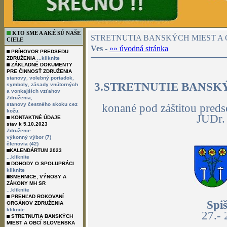
KTO SME A AKÉ SÚ NAŠE
STRETNUTIA BANSKÝCH MIEST A 
CIELE
Ves
-
»» úvodná stránka
PRÍHOVOR PREDSEDU
ZDRUŽENIA
...kliknite
ZÁKLADNÉ DOKUMENTY
PRE ČINNOSŤ ZDRUŽENIA
,
,
stanovy
volebný poriadok
3.STRETNUTIE BANSK
,
symboly
zásady vnútorných
a vonkajších vzťahov
Združenia,
stanovy čestného skoku cez
konané pod záštitou pred
kožu.
JUDr.
KONTAKTNÉ ÚDAJE
stav k 5.10.2023
Združenie
výkonný výbor (7)
členovia (42)
KALENDÁRTUM 2023
...kliknite
DOHODY O SPOLUPRÁCI
kliknite
SMERNICE, VÝNOSY A
ZÁKONY MH SR
...kliknite
PREHĽAD ROKOVANÍ
Spi
ORGÁNOV ZDRUŽENIA
kliknite
27.- 
STRETNUTIA BANSKÝCH
MIEST A OBCÍ SLOVENSKA