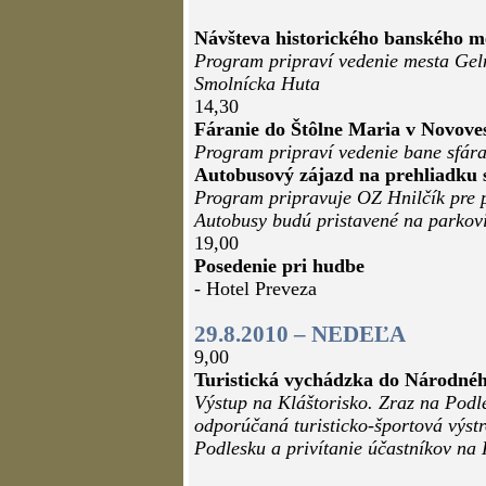
Návšteva historického banského m
Program pripraví vedenie mesta Gel
Smolnícka Huta
14,30
Fáranie do Štôlne Maria v Novove
Program pripraví vedenie bane sfár
Autobusový zájazd na prehliadku 
Program pripravuje OZ Hnilčík pre p
Autobusy budú pristavené na parkovi
19,00
Posedenie pri hudbe
- Hotel Preveza
29.8.2010 – NEDEĽA
9,00
Turistická vychádzka do Národnéh
Výstup na Kláštorisko. Zraz na Podl
odporúčaná turisticko-športová výs
Podlesku a privítanie účastníkov na