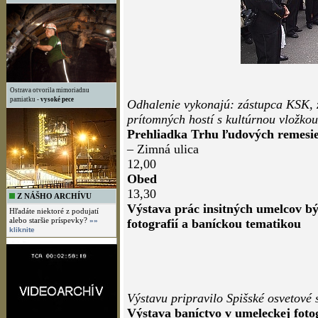
Ostrava otvorila mimoriadnu
pamiatku -
vysoké pece
Odhalenie vykonajú: zástupca KSK, z
prítomných hostí s kultúrnou vložkou
Prehliadka Trhu ľudových remesie
– Zimná ulica
12,00
Obed
13,30
Z NÁŠHO ARCHÍVU
Výstava prác insitných umelcov bý
Hľadáte niektoré z podujatí
alebo staršie príspevky?
»»
fotografií a baníckou tematikou
kliknite
Výstavu pripravilo Spišské osvetové s
Výstava baníctvo v umeleckej fotog