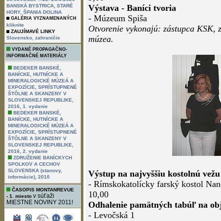
BANSKÁ BYSTRICA, STARÉ
Výstava - Baníci tvoria
HORY, ŠPANIA DOLINA
- Múzeum Spiša
GALÉRIA VYZNAMENANÝCH
kliknite
Otvorenie vykonajú: zástupca KSK, 
ZAUJÍMAVÉ LINKY
múzea.
,
Slovensko
zahraničie
VYDANÉ PROPAGAČNO-
INFORMAČNÉ MATERIÁLY
BEDEKER BANSKÉ,
BANÍCKE, HUTNÍCKE A
MINERALOGICKÉ MÚZEÁ A
EXPOZÍCIE, SPRÍSTUPNENÉ
ŠTÔLNE A SKANZENY V
SLOVENSKEJ REPUBLIKE,
2016, 1. vydanie
BEDEKER BANSKÉ,
BANÍCKE, HUTNÍCKE A
MINERALOGICKÉ MÚZEÁ A
EXPOZÍCIE, SPRÍSTUPNENÉ
ŠTÔLNE A SKANZENY V
SLOVENSKEJ REPUBLIKE,
2016, 2. vydanie
ZDRUŽENIE BANÍCKYCH
SPOLKOV A CECHOV
SLOVENSKA (stanovy,
Výstup na najvyššiu kostolnú vežu
informácie), 2010
- Rímskokatolícky farský kostol Na
ČASOPIS MONTANREVUE
10,00
v súťaži
- 1. miesto
MIESTNE NOVINY 2011!
Odhalenie pamätných tabúľ na obj
- Levočská 1