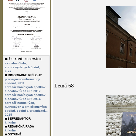
ZÁKLADNÉ INFORMÁCIE
aktuálne číslo,
archív vydaných čísiel,
tiráž
MIMORIADNE PRÍLOHY
propagačno-informačný
špeciál, 2011
Letná 68
adresár baníckych spolkov
a cechov ČR a SR, 2012
adresár baníckych spolkov
a cechov ČR a SR, 2014
adresář hornických,
hutnických a jim příbuzných
spolkú, cechú a organizací...
2015
ŠÉFREDAKTOR
kliknite
REDAKČNÁ RADA
kliknite
OSTATNÉ