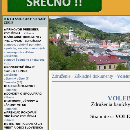
KTO SME A AKÉ SÚ NAŠE
CIELE
PRÍHOVOR PREDSEDU
ZDRUŽENIA
...kliknite
ZÁKLADNÉ DOKUMENTY
PRE ČINNOSŤ ZDRUŽENIA
,
,
stanovy
volebný poriadok
,
symboly
zásady vnútorných
a vonkajších vzťahov
Združenia,
stanovy čestného skoku cez
kožu.
KONTAKTNÉ ÚDAJE
stav k 5.10.2023
Združenie
Združenie - Základné dokumenty -
Voleb
výkonný výbor (7)
členovia (42)
KALENDÁRTUM 2023
...kliknite
DOHODY O SPOLUPRÁCI
VOLE
kliknite
SMERNICE, VÝNOSY A
Združenia banícky
ZÁKONY MH SR
...kliknite
PREHĽAD ROKOVANÍ
Stiahnite si
VOLE
ORGÁNOV ZDRUŽENIA
kliknite
STRETNUTIA BANSKÝCH
MIEST A OBCÍ SLOVENSKA