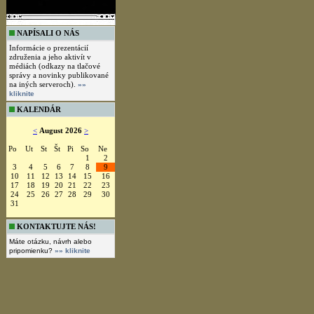
NAPÍSALI O NÁS
Informácie o prezentácií
združenia a jeho aktivít v
médiách (odkazy na tlačové
správy a novinky publikované
na iných serveroch).
»»
kliknite
KALENDÁR
<
August 2026
>
Po
Ut
St
Št
Pi
So
Ne
1
2
3
4
5
6
7
8
9
10
11
12
13
14
15
16
17
18
19
20
21
22
23
24
25
26
27
28
29
30
31
KONTAKTUJTE NÁS!
Máte otázku, návrh alebo
pripomienku?
»» kliknite