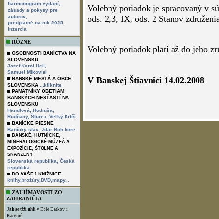
,
harmonogram vydaní
Volebný poriadok je spracovaný v sú
zásady a pokyny pre
,
autorov
ods. 2,3, IX, ods. 2 Stanov združeni
,
predplatné na rok 2025
inzercia
RÔZNE
Volebný poriadok platí až do jeho zr
OSOBNOSTI BANÍCTVA NA
SLOVENSKU
,
Jozef Karol Hell
Samuel Mikovíni
V Banskej Štiavnici 14.02.2008
BANSKÉ MESTÁ A OBCE
SLOVENSKA
...kliknite
PAMÄTNÍKY OBETIAM
BANSKÝCH NEŠŤASTÍ NA
SLOVENSKU
Handlová,
Hodruša,
Rudňany,
Šturec,
Veľký Krtíš
BANÍCKE PIESNE
,
Banícky stav
Zdar Boh hore
BANSKÉ, HUTNÍCKE,
MINERALOGICKÉ MÚZEÁ A
EXPOZÍCIE, ŠTÔLNE A
SKANZENY
Slovenská republika,
Česká
republika
DO VAŠEJ KNIŽNICE
knihy,brožúry,DVD,mapy...
ZAUJÍMAVOSTI ZO
ZAHRANIČIA
Jak se těží uhlí
v Dole Darkov u
Karviné