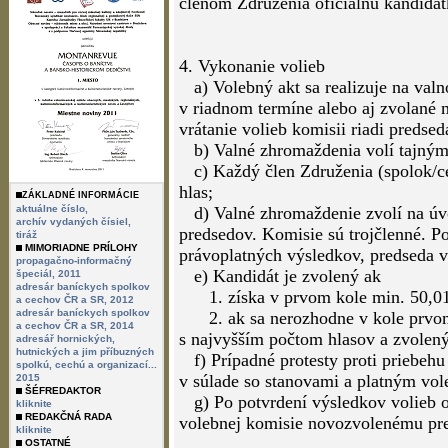
členom Združenia oficiálnu kandidát
4. Vykonanie volieb
a) Volebný akt sa realizuje na val
v riadnom termíne alebo aj zvolané 
vrátanie volieb komisii riadi predsed
b) Valné zhromaždenia volí tajným
c) Každý člen Združenia (spolok/cec
hlas;
ZÁKLADNÉ INFORMÁCIE
aktuálne číslo,
d) Valné zhromaždenie zvolí na úvo
archív vydaných čísiel,
predsedov. Komisie sú trojčlenné. Po
tiráž
MIMORIADNE PRÍLOHY
právoplatných výsledkov, predseda v
propagačno-informačný
e) Kandidát je zvolený ak
špeciál, 2011
adresár baníckych spolkov
1. získa v prvom kole min. 50,01% 
a cechov ČR a SR, 2012
adresár baníckych spolkov
2. ak sa nerozhodne v kole prvom,
a cechov ČR a SR, 2014
s najvyšším počtom hlasov a zvolený 
adresář hornických,
hutnických a jim příbuzných
f) Prípadné protesty proti priebehu
spolkú, cechú a organizací...
v súlade so stanovami a platným vo
2015
ŠÉFREDAKTOR
g) Po potvrdení výsledkov volieb o
kliknite
REDAKČNÁ RADA
volebnej komisie novozvolenému pre
kliknite
OSTATNÉ