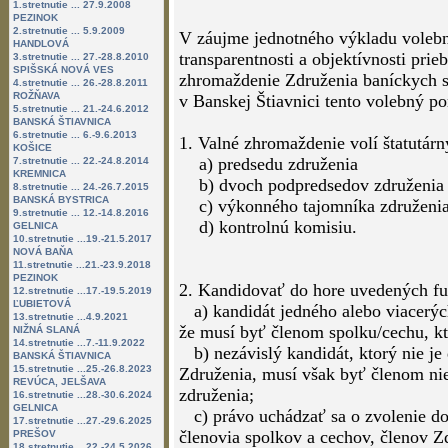
1.stretnutie ... 27.9.2008
PEZINOK
2.stretnutie ... 5.9.2009
V záujme jednotného výkladu volebn
HANDLOVÁ
transparentnosti a objektívnosti pri
3.stretnutie ... 27.-28.8.2010
SPIŠSKÁ NOVÁ VES
zhromaždenie Združenia baníckych s
4.stretnutie ... 26.-28.8.2011
ROŽŇAVA
v Banskej Štiavnici tento volebný po
5.stretnutie ... 21.-24.6.2012
BANSKÁ ŠTIAVNICA
6.stretnutie ... 6.-9.6.2013
1. Valné zhromaždenie volí štatutárn
KOŠICE
a) predsedu združenia
7.stretnutie ... 22.-24.8.2014
KREMNICA
b) dvoch podpredsedov združenia
8.stretnutie ... 24.-26.7.2015
BANSKÁ BYSTRICA
c) výkonného tajomníka združeni
9.stretnutie ... 12.-14.8.2016
d) kontrolnú komisiu.
GELNICA
10.stretnutie ...19.-21.5.2017
NOVÁ BAŇA
11.stretnutie ...21.-23.9.2018
PEZINOK
2. Kandidovať do hore uvedených fu
12.stretnutie ...17.-19.5.2019
ĽUBIETOVÁ
a) kandidát jedného alebo viacerýc
13.stretnutie ...4.9.2021
že musí byť členom spolku/cechu, kt
NIŽNÁ SLANÁ
14.stretnutie ...7.-11.9.2022
b) nezávislý kandidát, ktorý nie 
BANSKÁ ŠTIAVNICA
15.stretnutie ...25.-26.8.2023
Združenia, musí však byť členom nie
REVÚCA, JELŠAVA
združenia;
16.stretnutie ...28.-30.6.2024
GELNICA
c) právo uchádzať sa o zvolenie do 
17.stretnutie ...27.-29.6.2025
členovia spolkov a cechov, členov Z
PREŠOV
18.stretnutie ...22.-24.5.2026