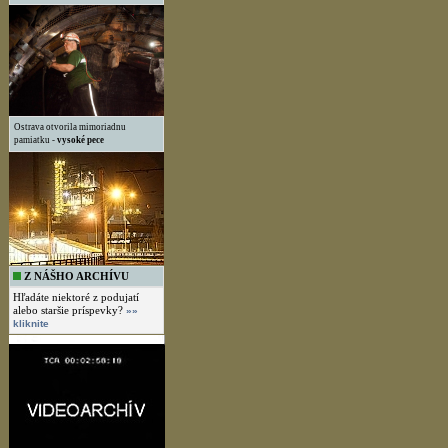
Ostrava otvorila mimoriadnu
pamiatku -
vysoké pece
Z NÁŠHO ARCHÍVU
Hľadáte niektoré z podujatí
alebo staršie príspevky?
»»
kliknite