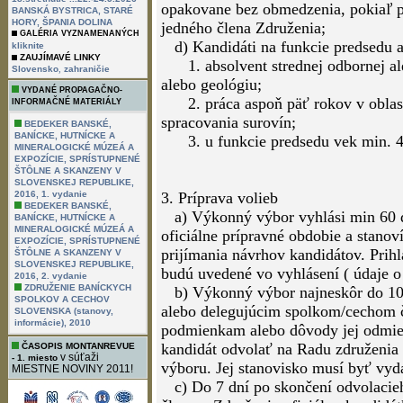
opakovane bez obmedzenia, pokiaľ p
BANSKÁ BYSTRICA, STARÉ
HORY, ŠPANIA DOLINA
jedného člena Združenia;
GALÉRIA VYZNAMENANÝCH
d) Kandidáti na funkcie predsedu 
kliknite
ZAUJÍMAVÉ LINKY
1. absolvent strednej odbornej ale
,
Slovensko
zahraničie
alebo geológiu;
VYDANÉ PROPAGAČNO-
2. práca aspoň päť rokov v oblast
INFORMAČNÉ MATERIÁLY
spracovania surovín;
BEDEKER BANSKÉ,
BANÍCKE, HUTNÍCKE A
3. u funkcie predsedu vek min. 4
MINERALOGICKÉ MÚZEÁ A
EXPOZÍCIE, SPRÍSTUPNENÉ
ŠTÔLNE A SKANZENY V
SLOVENSKEJ REPUBLIKE,
2016, 1. vydanie
3. Príprava volieb
BEDEKER BANSKÉ,
a) Výkonný výbor vyhlási min 60 d
BANÍCKE, HUTNÍCKE A
MINERALOGICKÉ MÚZEÁ A
oficiálne prípravné obdobie a stanov
EXPOZÍCIE, SPRÍSTUPNENÉ
prijímania návrhov kandidátov. Prih
ŠTÔLNE A SKANZENY V
SLOVENSKEJ REPUBLIKE,
budú uvedené vo vyhlásení ( údaje o 
2016, 2. vydanie
ZDRUŽENIE BANÍCKYCH
b) Výkonný výbor najneskôr do 10 
SPOLKOV A CECHOV
alebo delegujúcim spolkom/cechom 
SLOVENSKA (stanovy,
informácie), 2010
podmienkam alebo dôvody jej odmiet
kandidát odvolať na Radu združenia
ČASOPIS MONTANREVUE
v súťaži
- 1. miesto
výboru. Jej stanovisko musí byť vyd
MIESTNE NOVINY 2011!
c) Do 7 dní po skončení odvolacieh